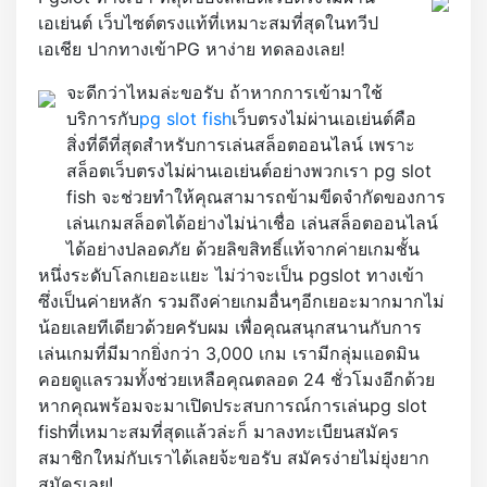
เอเย่นต์ เว็บไซต์ตรงแท้ที่เหมาะสมที่สุดในทวีป
เอเชีย ปากทางเข้าPG หาง่าย ทดลองเลย!
จะดีกว่าไหมล่ะขอรับ ถ้าหากการเข้ามาใช้
บริการกับ
pg slot fish
เว็บตรงไม่ผ่านเอเย่นต์คือ
สิ่งที่ดีที่สุดสำหรับการเล่นสล็อตออนไลน์ เพราะ
สล็อตเว็บตรงไม่ผ่านเอเย่นต์อย่างพวกเรา pg slot
fish จะช่วยทำให้คุณสามารถข้ามขีดจำกัดของการ
เล่นเกมสล็อตได้อย่างไม่น่าเชื่อ เล่นสล็อตออนไลน์
ได้อย่างปลอดภัย ด้วยลิขสิทธิ์แท้จากค่ายเกมชั้น
หนึ่งระดับโลกเยอะแยะ ไม่ว่าจะเป็น pgslot ทางเข้า
ซึ่งเป็นค่ายหลัก รวมถึงค่ายเกมอื่นๆอีกเยอะมากมากไม่
น้อยเลยทีเดียวด้วยครับผม เพื่อคุณสนุกสนานกับการ
เล่นเกมที่มีมากยิ่งกว่า 3,000 เกม เรามีกลุ่มแอดมิน
คอยดูแลรวมทั้งช่วยเหลือคุณตลอด 24 ชั่วโมงอีกด้วย
หากคุณพร้อมจะมาเปิดประสบการณ์การเล่นpg slot
fishที่เหมาะสมที่สุดแล้วล่ะก็ มาลงทะเบียนสมัคร
สมาชิกใหม่กับเราได้เลยจ้ะขอรับ สมัครง่ายไม่ยุ่งยาก
สมัครเลย!