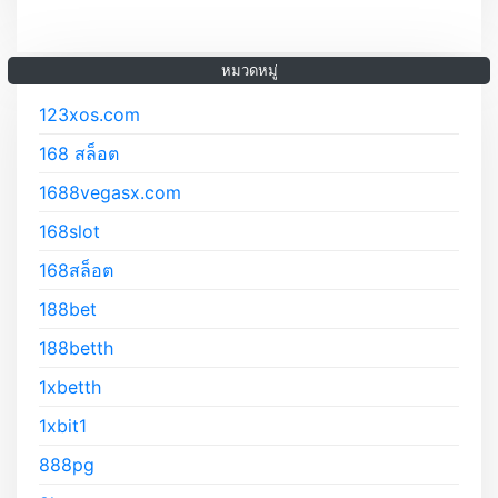
หมวดหมู่
123xos.com
168 สล็อต
1688vegasx.com
168slot
168สล็อต
188bet
188betth
1xbetth
1xbit1
888pg