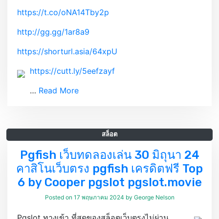
https://t.co/oNA14Tby2p
http://gg.gg/1ar8a9
https://shorturl.asia/64xpU
https://cutt.ly/5eefzayf
…
Read More
สล็อต
Pgfish เว็บทดลองเล่น 30 มิถุนา 24
คาสิโนเว็บตรง pgfish เครดิตฟรี Top
6 by Cooper pgslot pgslot.movie
Posted on
17 พฤษภาคม 2024
by
George Nelson
Pgslot ทางเข้า ที่สุดของสล็อตเว็บตรงไม่ผ่าน