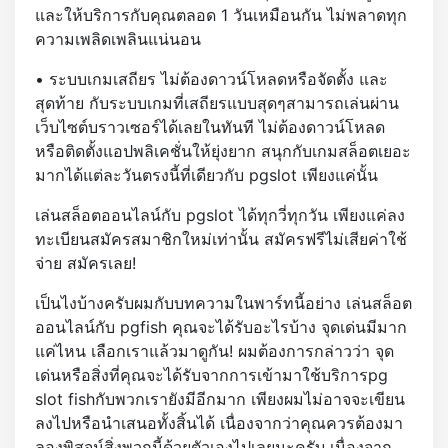
และให้บริการกับคุณตลอด 1 วันเหมือนกัน ไม่พลาดทุก
ความเพลิดเพลินแน่นอน
• ระบบเกมเสถียร ไม่ต้องดาวน์โหลดหรือจัดตั้ง และ
สุดท้าย กับระบบเกมที่เสถียรแบบสุดๆสามารถเล่นผ่าน
เว็บไซต์บราวเซอร์ได้เลยในทันที ไม่ต้องดาวน์โหลด
หรือติดตั้งแอปพลิเคชั่นให้ยุ่งยาก สนุกกับเกมสล็อตเยอะ
มากได้แต่ละวันตรงนี้ที่เดียวกับ pgslot เพียงแค่นั้น
เล่นสล็อตออนไลน์กับ pgslot ได้ทุกวี่ทุกวัน เพียงแค่ลง
ทะเบียนสมัครสมาชิกใหม่เท่านั้น สมัครฟรีไม่เสียค่าใช้
จ่าย สมัครเลย!
เป็นไงบ้างครับผมกับบทความในพาร์ทนี้อย่าง เล่นสล็อต
ออนไลน์กับ pgfish คุณจะได้รับอะไรบ้าง จุดเด่นมีมาก
แค่ไหน เลือกเราแล้วมาดูกัน! ผมต้องการกล่าวว่า จุด
เด่นหรือสิ่งที่คุณจะได้รับจากการเข้ามาใช้บริการpg
slot fishกับพวกเรายังมีอีกมาก เพียงผมไม่อาจจะเขียน
ลงไปหรือนำเสนอทั้งสิ้นได้ เนื่องจากว่าคุณควรต้องมา
ลองพิสูจน์สิ่งพวกนี้ด้วยตัวเองไปเลยนะครับ เนื่องจาก