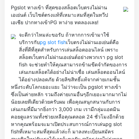
Pgslot ทางเข้า ที่สุดของสล็อตเว็บตรงไม่ผ่าน
เอเย่นต์ เว็บไซต์ตรงแท้ที่เหมาะสมที่สุดในทวีป
เอเชีย ปากทางเข้าPG หาง่าย ทดลองเลย!
จะดีกว่าไหมล่ะขอรับ ถ้าหากการเข้ามาใช้
บริการกับ
pg slot fish
เว็บตรงไม่ผ่านเอเย่นต์คือ
สิ่งที่ดีที่สุดสำหรับการเล่นสล็อตออนไลน์ เพราะ
สล็อตเว็บตรงไม่ผ่านเอเย่นต์อย่างพวกเรา pg slot
fish จะช่วยทำให้คุณสามารถข้ามขีดจำกัดของการ
เล่นเกมสล็อตได้อย่างไม่น่าเชื่อ เล่นสล็อตออนไลน์
ได้อย่างปลอดภัย ด้วยลิขสิทธิ์แท้จากค่ายเกมชั้น
หนึ่งระดับโลกเยอะแยะ ไม่ว่าจะเป็น pgslot ทางเข้า
ซึ่งเป็นค่ายหลัก รวมถึงค่ายเกมอื่นๆอีกเยอะมากมากไม่
น้อยเลยทีเดียวด้วยครับผม เพื่อคุณสนุกสนานกับการ
เล่นเกมที่มีมากยิ่งกว่า 3,000 เกม เรามีกลุ่มแอดมิน
คอยดูแลรวมทั้งช่วยเหลือคุณตลอด 24 ชั่วโมงอีกด้วย
หากคุณพร้อมจะมาเปิดประสบการณ์การเล่นpg slot
fishที่เหมาะสมที่สุดแล้วล่ะก็ มาลงทะเบียนสมัคร