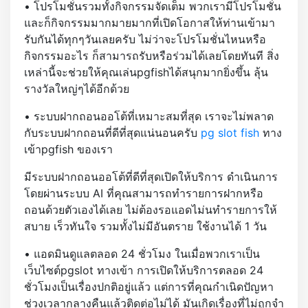
• โปรโมชั่นรวมทั้งกิจกรรมจัดเต็ม พวกเรามีโปรโมชั่น
และก็กิจกรรมมากมายมากที่เปิดโอกาสให้ท่านเข้ามา
รับกันได้ทุกๆวันเลยครับ ไม่ว่าจะโปรโมชั่นไหนหรือ
กิจกรรมอะไร ก็สามารถรับหรือร่วมได้เลยโดยทันที สิ่ง
เหล่านี้จะช่วยให้คุณเล่นpgfishได้สนุกมากยิ่งขึ้น ลุ้น
รางวัลใหญ่ๆได้อีกด้วย
• ระบบฝากถอนออโต้ที่เหมาะสมที่สุด เราจะไม่พลาด
กับระบบฝากถอนที่ดีที่สุดแน่นอนครับ
pg slot fish
ทาง
เข้าpgfish ของเรา
มีระบบฝากถอนออโต้ที่ดีที่สุดเปิดให้บริการ ดำเนินการ
โดยผ่านระบบ AI ที่คุณสามารถทำรายการฝากหรือ
ถอนด้วยตัวเองได้เลย ไม่ต้องรอแอดไม่นทำรายการให้
สบาย เร็วทันใจ รวมทั้งไม่มีอันตราย ใช้งานได้ 1 วัน
• แอดมินดูแลตลอด 24 ชั่วโมง ในเมื่อพวกเราเป็น
เว็บไซต์pgslot ทางเข้า การเปิดให้บริการตลอด 24
ชั่วโมงเป็นเรื่องปกติอยู่แล้ว แต่การที่คุณกำเนิดปัญหา
ช่วงเวลากลางคืนแล้วติดต่อไม่ได้ มันเกิดเรื่องที่ไม่ถูกจำ