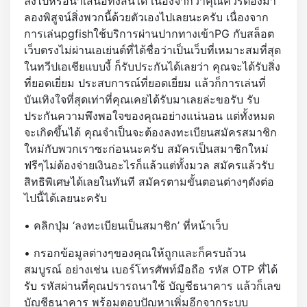
ลงไปหรือนำเสนอทั้งสิ้นได้ เนื่องจากว่าคุณควรต้องมา
ลองพิสูจน์สิ่งพวกนี้ด้วยตัวเองไปเลยนะครับ เนื่องจาก
การเล่นpgfishใช้บริการผ่านปากทางเข้าPG กับสล็อต
เว็บตรงไม่ผ่านเอเย่นต์ที่ได้ชื่อว่าเป็นเว็บที่เหมาะสมที่สุด
ในทวีปเอเชียแบบงี้ ก็รับประกันได้เลยว่า คุณจะได้รับสิ่ง
ที่ยอดเยี่ยม ประสบการณ์ที่ยอดเยี่ยม แล้วก็การเล่นที่
บันเทิงใจที่สุดเท่าที่คุณเคยได้รับมาเลยล่ะขอรับ รับ
ประกันความพึงพอใจของคุณอย่างแน่นอน แต่ทั้งหมด
จะเกิดขึ้นได้ คุณจำเป็นจะต้องลงทะเบียนสมัครสมาชิก
ใหม่กับพวกเราซะก่อนนะครับ สมัครเป็นสมาชิกใหม่
ฟรีๆไม่ต้องจ่ายเงินอะไรก็แล้วแต่ทั้งมวล สมัครแล้วรับ
สิทธิพิเศษได้เลยในทันที สมัครตามขั้นตอนต่างๆดังต่อ
ไปนี้ได้เลยนะครับ
• คลิกปุ่ม ‘ลงทะเบียนเป็นสมาชิก’ ที่หน้าเว็บ
• กรอกข้อมูลต่างๆของคุณให้ถูกและก็ครบถ้วน
สมบูรณ์ อย่างเช่น เบอร์โทรศัพท์มือถือ รหัส OTP ที่ได้
รับ รหัสผ่านที่คุณปรารถนาใช้ บัญชีธนาคาร แล้วก็เลข
บัญชีธนาคาร พร้อมตอบปัญหาเพิ่มอีกจากระบบ