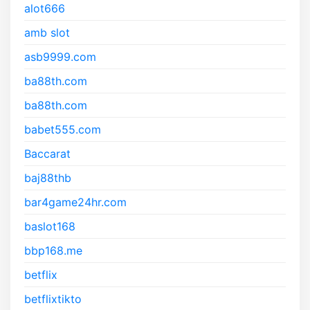
alot666
amb slot
asb9999.com
ba88th.com
ba88th.com
babet555.com
Baccarat
baj88thb
bar4game24hr.com
baslot168
bbp168.me
betflix
betflixtikto