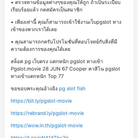
• ตรวจทานข้อมูลต่างๆของคุณให้ถูก ถ้าเป็นระเบียบ
เรียบร้อยแล้ว กดสมัครเป็นสมาชิก
• เพียงเท่านี้ คุณก็สามารถเข้าใช้งานเว็บpgslot ทาง
เข้าของพวกเราได้เลย
• คุณสามารถกดรับโปรโมชั่นที่ตอบโจทย์กับสิ่งที่มี
ความต้องการของคุณได้เลย
สล็อต pg เว็บตรง แตกหนัก pgslot ทางเข้า
Pgslot.movie 28 JUN 67 Cooper คาสิโน pgslot
ทางเข้าแตกหนัก Top 77
ขอขอบพระคุณอ้างอิง
pg slot fish
https://bit.ly/pgslot-movie
https://rebrand.ly/pgslot-movie
https://wow.in.th/pgslot-movie
https://t.co/oNA14Tby2p