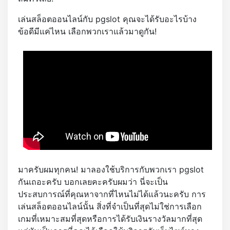
เล่นสล็อตออนไลน์กับ pgslot คุณจะได้รับอะไรบ้าง
ข้อดีมีแค่ไหน เลือกพวกเราแล้วมาดูกัน!
มาครับผมทุกคน! มาลองใช้บริการกับพวกเรา pgslot
กันเถอะครับ บอกเลยคะครับผมว่า นี่จะเป็น
ประสบการณ์ที่คุณหาจากที่ไหนไม่ได้แล้วนะครับ การ
เล่นสล็อตออนไลน์นั้น สิ่งที่จำเป็นที่สุดไม่ใช่การเลือก
เกมที่เหมาะสมที่สุดหรือการได้รับเงินรางวัลมากที่สุด