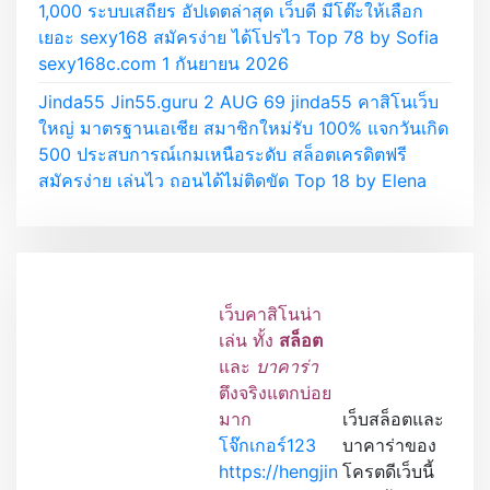
1,000 ระบบเสถียร อัปเดตล่าสุด เว็บดี มีโต๊ะให้เลือก
เยอะ sexy168 สมัครง่าย ได้โปรไว Top 78 by Sofia
sexy168c.com 1 กันยายน 2026
Jinda55 Jin55.guru 2 AUG 69 jinda55 คาสิโนเว็บ
ใหญ่ มาตรฐานเอเชีย สมาชิกใหม่รับ 100% แจกวันเกิด
500 ประสบการณ์เกมเหนือระดับ สล็อตเครดิตฟรี
สมัครง่าย เล่นไว ถอนได้ไม่ติดขัด Top 18 by Elena
เว็บคาสิโนน่า
เล่น ทั้ง
สล็อต
และ
บาคาร่า
ตึงจริงแตกบ่อย
มาก
เว็บสล็อตและ
โจ๊กเกอร์123
บาคาร่าของ
https://hengjin
โครตดีเว็บนี้