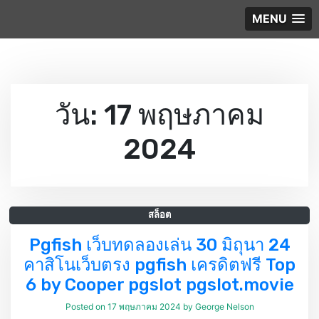
MENU
S
k
วัน:
17 พฤษภาคม
i
p
2024
t
o
c
o
สล็อต
n
t
Pgfish เว็บทดลองเล่น 30 มิถุนา 24
e
คาสิโนเว็บตรง pgfish เครดิตฟรี Top
n
6 by Cooper pgslot pgslot.movie
t
Posted on
17 พฤษภาคม 2024
by
George Nelson