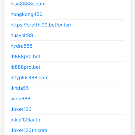
hiso8888s.com
hongkong456
https://sretthi99.bet/enter/
huayhit88
hydra888
ib888pro.bet
ib888pro.bet
infyplus888.com
Jinda55
jinda888
Joker123
joker123auto
Joker123th.com