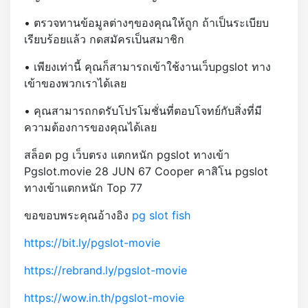
• ตรวจทานข้อมูลต่างๆของคุณให้ถูก ถ้าเป็นระเบียบ
เรียบร้อยแล้ว กดสมัครเป็นสมาชิก
• เพียงเท่านี้ คุณก็สามารถเข้าใช้งานเว็บpgslot ทาง
เข้าของพวกเราได้เลย
• คุณสามารถกดรับโปรโมชั่นที่ตอบโจทย์กับสิ่งที่มี
ความต้องการของคุณได้เลย
สล็อต pg เว็บตรง แตกหนัก pgslot ทางเข้า
Pgslot.movie 28 JUN 67 Cooper คาสิโน pgslot
ทางเข้าแตกหนัก Top 77
ขอขอบพระคุณอ้างอิง
pg slot fish
https://bit.ly/pgslot-movie
https://rebrand.ly/pgslot-movie
https://wow.in.th/pgslot-movie