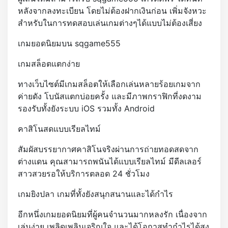
หลังจากลงทะเบียน โดยไม่ต้องฝากเงินก่อน เพิ่มจังหวะ
สำหรับในการทดสอบเล่นเกมต่างๆได้แบบไม่ต้องเสี่ยง
เกมยอดนิยมบน sqgame555
เกมสล็อตแตกง่าย
ทางเว็บไซต์มีเกมสล็อตให้เลือกเล่นหลายร้อยเกมจาก
ค่ายดัง โบนัสแตกบ่อยครั้ง และมีภาพกราฟิกที่งดงาม
รองรับทั้งยังระบบ iOS รวมทั้ง Android
คาสิโนสดแบบเรียลไทม์
สัมผัสบรรยากาศคาสิโนจริงผ่านการถ่ายทอดสดจาก
ต่างแดน คุณสามารถพนันได้แบบเรียลไทม์ มีดีลเลอร์
สาวสวยรอให้บริการตลอด 24 ชั่วโมง
เกมยิงปลา เกมที่ทั้งยังสนุกสนานและได้กำไร
อีกหนึ่งเกมยอดนิยมที่ผู้คนจำนวนมากหลงรัก เนื่องจาก
เล่นง่าย เพลิดเพลินเจริญใจ และได้โอกาสทำกำไรได้สูง