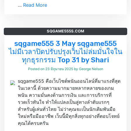
…
Read More
SQGAME555S.COM
sqgame555 3 May sqgame555
ไม่มีเวลาปิดปรับปรุงเว็บไม่ล่มมั่นใจใน
ทุกธุรกรรม Top 31 by Shari
Posted on
23 มิถุนายน 2025
by
George Nelson
sqgame555 คือเว็บไซต์พนันออนไลน์ที่มาแรงที่สุด
ในเวลานี้ ด้วยความมากมายหลากหลายของเกม
พนัน ความมั่นคงด้านการเงิน และการบริการที่
รวดเร็วทันใจ ทำให้แปลงเป็นลู่ทางลำดับแรกๆ
สำหรับผู้เล่นทั่วไทย ไม่ว่าคุณจะเป็นนักเดิมพันมือ
ใหม่หรือมืออาชีพ เว็บนี้มีทุกสิ่งทุกอย่างที่ตอบโจทย์
คุณได้ครบครัน