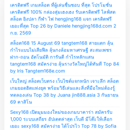
บ
เครดิตฟรี เกมสล็อต ที่ผู้เล่นชื่นชอบ ที่สุด โปรโมชั่น
:
เครดิตฟรี 100% กล่องสุ่มเฮงเฮง รับเครดิตฟรี ไลฟ์สด
สล็อต ยิงปลา กีฬา ไพ่ hengjing168 แจก เครดิตฟรี
เยอะที่สุด Top 26 by Daniele hengjing168d.com 2
ก.ย. 2569
สล็อต168 15 August 69 tangtem168 สายแตก ลุ้น
กำไรแบบไม่เสียฟีล ลุ้นกงล้อมหาเศรษฐี สะสมเพชร
ฝาก-ถอน อัตโนมัติ การันตี กำไรหลักแสน
tangtem168 สมัครง่าย ลุ้นรางวัลใหญ่ได้ทันที Top 84
by Iris Tangtem168e.com
เว็บใหญ่ สล็อตเว็บตรง เว็บไซต์แจกหนัก เจาะลึก สล็อต
เกมยอดฮิตแห่งยุค พร้อมวิธีเล่นและสิ่งที่มือใหม่ต้องรู้
ทดลองเล่น Top 38 by Juana jin888.asia 3 กันยายน
69 คาสิโน
Sexy168 เปิดมุมมองใหม่ของเกมบาคาร่า สมัครรับ
1,000 ระบบเสถียร อัปเดตล่าสุด เว็บดี มีโต๊ะให้เลือก
เยอะ sexy168 สมัครง่าย ได้โปรไว Top 78 by Sofia