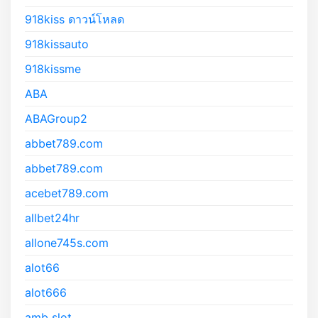
918kiss ดาวน์โหลด
918kissauto
918kissme
ABA
ABAGroup2
abbet789.com
abbet789.com
acebet789.com
allbet24hr
allone745s.com
alot66
alot666
amb slot