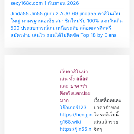
sexy168c.com 1 กันยายน 2026
Jinda55 Jin55.guru 2 AUG 69 jinda55 คาสิโนเว็บ
ใหญ่ มาตรฐานเอเชีย สมาชิกใหม่รับ 100% แจกวันเกิด
500 ประสบการณ์เกมเหนือระดับ สล็อตเครดิตฟรี
สมัครง่าย เล่นไว ถอนได้ไม่ติดขัด Top 18 by Elena
เว็บคาสิโนน่า
เล่น ทั้ง
สล็อต
และ
บาคาร่า
ตึงจริงแตกบ่อย
มาก
เว็บสล็อตและ
โจ๊กเกอร์123
บาคาร่าของ
https://hengjin
โครตดีเว็บนี้
g168.wiki
เล่นแล้วรวย
https://jin55.n
จัดๆ