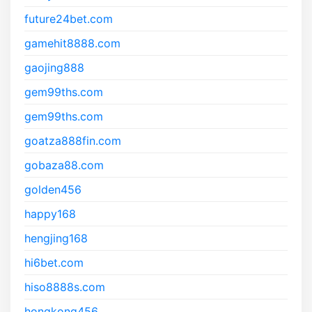
future24bet.com
gamehit8888.com
gaojing888
gem99ths.com
gem99ths.com
goatza888fin.com
gobaza88.com
golden456
happy168
hengjing168
hi6bet.com
hiso8888s.com
hongkong456