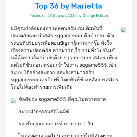
Top 36 by Marietta
Posted on
23 มิถุนายน 2025
by
George Nelson
แม้คุณกำลังมองหาแพลตฟอร์มเกมเดิมพันที่
ปลอดภัยและนำสมัย sqgame555 คือคำตอบ ด้วย
ระบบที่ปรับปรุงเพื่อตอบปัญหาผู้เล่นทุกกรุ๊ป ทั้งใน
เรื่องความปลอดภัย ความรวดเร็ว รวมทั้งโปรโมชั่
นที่คุ้มค่า เริ่มกล้วยๆด้วย sqgame555 สมัคร เพียง
แต่ไม่กี่ขั้นตอน พร้อมเข้าใช้งาน sqgame555 เข้า
ระบบ ได้อย่างสะดวก และยังสามารถรับ
sqgame555 เครดิตฟรี โดยทันทีข้างหลังการสมัคร
โดยไม่ต้องทำรายการเพิ่มเติม
ข้อดีของ sqgame555 ที่คุณไม่ควรพลาด
ระบบฝาก-ถอนอัตโนมัติ
รองรับกระบวนการทำรายการ 1 วัน
ไม่ต้องผ่านแอดไม่น สบายแล้วก็ไม่มีอันตราย