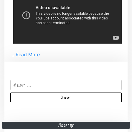
…
Read More
ค้
น
ห
า
สำ
ห
รั
เรื่องล่าสุด