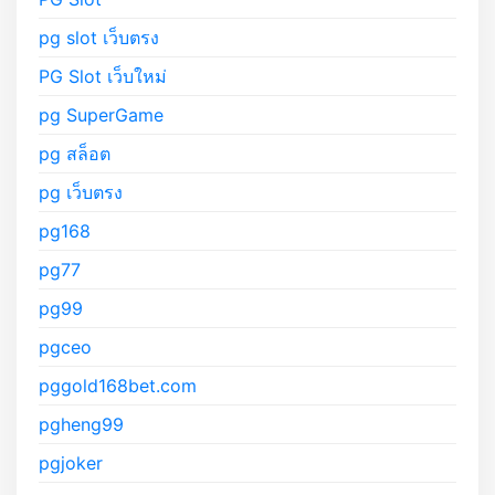
pg slot เว็บตรง
PG Slot เว็บใหม่
pg SuperGame
pg สล็อต
pg เว็บตรง
pg168
pg77
pg99
pgceo
pggold168bet.com
pgheng99
pgjoker