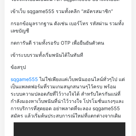
เข้าเว็บ sqgame555 รวมทั้งคลิก “สมัครสมาชิก”
กรอกข้อมูลรากฐาน ดังเช่น เบอร์โทร รหัสผ่าน รวมทั้ง
เลขบัญชี
กดการันตี รวมทั้งรอรับ OTP เพื่อยืนยันตัวตน
เข้าระบบรวมทั้งเริ่มพนันได้ในทันที
ข้อสรุป
sqgame555
ไม่ใช่เพียงแค่เว็บพนันออนไลน์ทั่วๆไป แต่
เป็นแพลตฟอร์มที่รวมเกมสนุกสนานๆไว้ครบ พร้อม
ระบบความปลอดภัยที่ไว้วางใจได้ สำหรับใครกันแน่ที่
กำลังมองหาเว็บพนันที่น่าไว้วางใจ โปรโมชั่นแรงๆและ
การบริการที่สุดยอด อย่าพลาดที่จะลอง sqgame555
สมัคร แล้วเริ่มต้นประสบการณ์ใหม่ที่แตกต่างจากเดิม