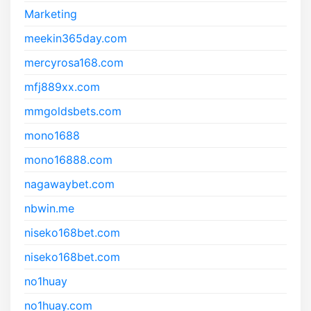
Marketing
meekin365day.com
mercyrosa168.com
mfj889xx.com
mmgoldsbets.com
mono1688
mono16888.com
nagawaybet.com
nbwin.me
niseko168bet.com
niseko168bet.com
no1huay
no1huay.com