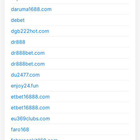
daruma1688.com
debet
dgb222hot.com
dr888
dr888bet.com
dr888bet.com
du2477.com
enjoy24.fun
etbet16888.com
etbet16888.com
eu369clubs.com
faro168