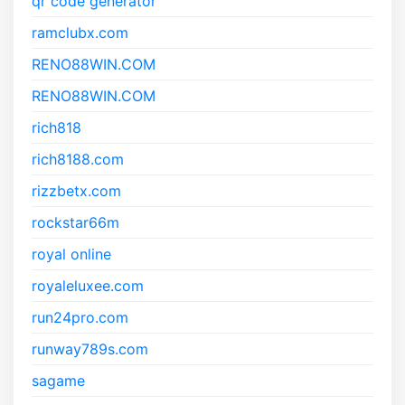
qr code generator
ramclubx.com
RENO88WIN.COM
RENO88WIN.COM
rich818
rich8188.com
rizzbetx.com
rockstar66m
royal online
royaleluxee.com
run24pro.com
runway789s.com
sagame