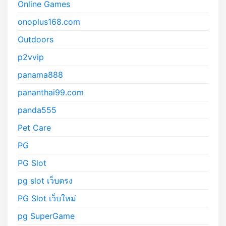
Online Games
onoplus168.com
Outdoors
p2vvip
panama888
pananthai99.com
panda555
Pet Care
PG
PG Slot
pg slot เว็บตรง
PG Slot เว็บใหม่
pg SuperGame