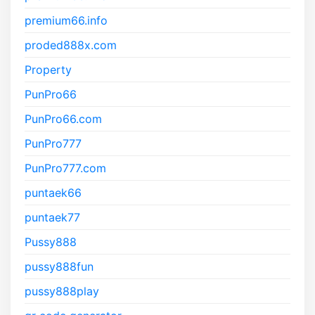
premium66.info
proded888x.com
Property
PunPro66
PunPro66.com
PunPro777
PunPro777.com
puntaek66
puntaek77
Pussy888
pussy888fun
pussy888play