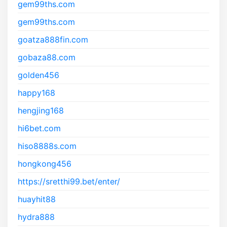
gem99ths.com
gem99ths.com
goatza888fin.com
gobaza88.com
golden456
happy168
hengjing168
hi6bet.com
hiso8888s.com
hongkong456
https://sretthi99.bet/enter/
huayhit88
hydra888