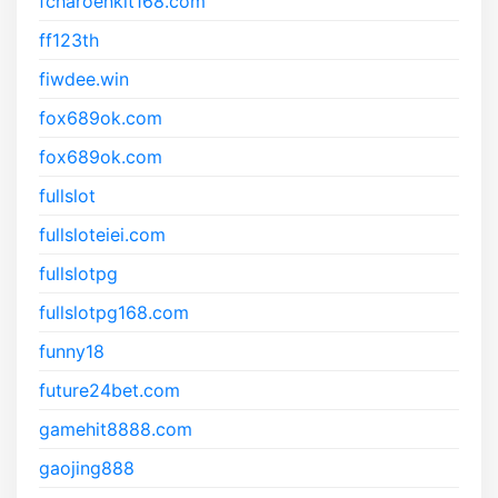
fcharoenkit168.com
ff123th
fiwdee.win
fox689ok.com
fox689ok.com
fullslot
fullsloteiei.com
fullslotpg
fullslotpg168.com
funny18
future24bet.com
gamehit8888.com
gaojing888