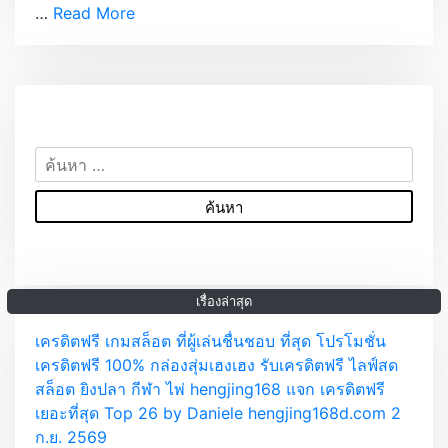
…
Read More
ค้
น
ห
า
สำ
ห
รั
เรื่องล่าสุด
บ
เครดิตฟรี เกมสล็อต ที่ผู้เล่นชื่นชอบ ที่สุด โปรโมชั่น
:
เครดิตฟรี 100% กล่องสุ่มเฮงเฮง รับเครดิตฟรี ไลฟ์สด
สล็อต ยิงปลา กีฬา ไพ่ hengjing168 แจก เครดิตฟรี
เยอะที่สุด Top 26 by Daniele hengjing168d.com 2
ก.ย. 2569