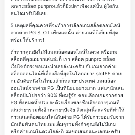
เฉพาะสล็อต punproแล้วก็ยิงปลาเพียงแค่นั้น ผู้ใดกัน
สนใจมารับได้เลย!
5 เหตุผลที่คุณควรที่จะทำการเลือกเกมสล็อตออนไลน์
จากค่าย PG SLOT เพียงแค่นั้น ค่ายเกมที่ดีเยี่ยมที่สุด
พร้อมให้บริการ!
ถ้าหากคุณยังไม่มีเกมสล็อตออนไลน์ในดวง หรือเกม
สล็อตที่คุณอยากเล่นล่ะก็ เรา สล็อต punpro สล็อต
เว็บไซต์ตรงขอแนะนำเลยล่ะนะครับ กับเกมจากค่าย
สล็อตออนไลน์ที่เลื่องลือที่สุดในโลกอย่าง slot66 ค่าเย
กมอันดับหนึ่งในไทยแล้วก็หลายๆประเทศ เกมสล็อต
ออนไลน์จากค่าย PG เป็นที่นิยมอย่างมาก แฟนๆนักเล่น
สล็อตปันโปรกว่า 90% ที่ผมรู้จัก ชอบเลือกเกมจากค่าย
PG ทั้งหมดทั้งปวง จะด้วยเรื่องของชื่อเสียงต่างๆเกมที่
เล่นง่ายๆรวมทั้งอีกหลายๆปัจจัย สิ่งกลุ่มนี้ล่ะครับที่ทำให้
การเล่นสล็อตออนไลน์กับค่าย PG ได้รับการยอมรับจาก
นักเดิมพันคนไทยแบบเต็มๆรวมทั้งถ้าคุณยังไม่มีเกม
หรือค่ายเกมในดวงใจล่ะก็ ผมขอเสนอแนะเลยนะครับ