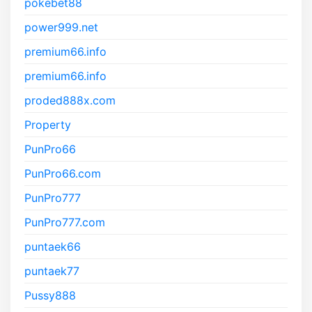
pokebet88
power999.net
premium66.info
premium66.info
proded888x.com
Property
PunPro66
PunPro66.com
PunPro777
PunPro777.com
puntaek66
puntaek77
Pussy888