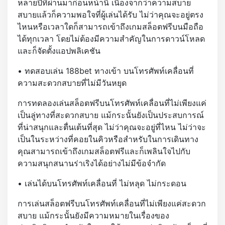
หลายปีที่ผ่านมาก่อนหน้านี้ เนื่องจากว่าความสบาย
สบายแล้วก็ความพอใจที่ผู้เล่นได้รับ ไม่ว่าคุณจะอยู่ตรง
ไหนหรือเวลาใดก็สามารถเข้าถึงเกมสล็อตฟรีบนมือถือ
ได้ทุกเวลา โดยไม่ต้องมีความสำคัญในการดาวน์โหลด
และก็จัดตั้งแอปพลิเคชัน
• ทดสอบเล่น 188bet ทางเข้า บนโทรศัพท์เคลื่อนที่
ความสะดวกสบายที่ไม่มีวันหยุด
การทดลองเล่นสล็อตฟรีบนโทรศัพท์เคลื่อนที่ไม่เพียงแค่
เป็นลู่ทางที่สะดวกสบาย แม้กระนั้นยังเป็นประสบการณ์
ที่น่าสนุกและตื่นเต้นที่สุด ไม่ว่าคุณจะอยู่ที่ไหน ไม่ว่าจะ
เป็นในระหว่างที่คอยในคิวหรือสำหรับในการเดินทาง
คุณสามารถเข้าถึงเกมสล็อตฟรีและก็เพลินใจไปกับ
ความสนุกสนานร่าเริงได้อย่างไม่มีข้อจำกัด
• เล่นได้บนโทรศัพท์เคลื่อนที่ ไม่หลุด ไม่กระดอน
การเล่นสล็อตฟรีบนโทรศัพท์เคลื่อนที่ไม่เพียงแค่สะดวก
สบาย แม้กระนั้นยังมีความหมายในเรื่องของ