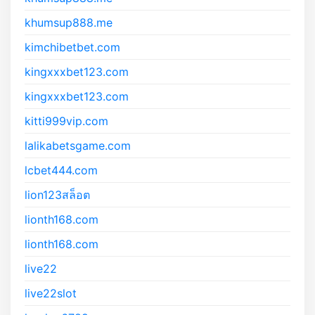
khumsup888.me
kimchibetbet.com
kingxxxbet123.com
kingxxxbet123.com
kitti999vip.com
lalikabetsgame.com
lcbet444.com
lion123สล็อต
lionth168.com
lionth168.com
live22
live22slot