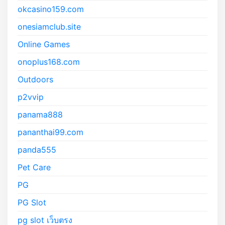
okcasino159.com
onesiamclub.site
Online Games
onoplus168.com
Outdoors
p2vvip
panama888
pananthai99.com
panda555
Pet Care
PG
PG Slot
pg slot เว็บตรง