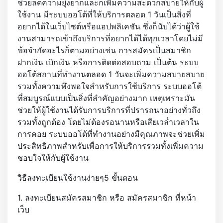
ช่วยลดความยุ่งยากและก็เพิ่มความสะดวกสบายให้กับผู้
ใช้งาน มีระบบออโต้ที่ให้บริการตลอด 1 วันเป็นสิ่งที่
อยากได้ในเว็บไซต์หรือแอปพลิเคชัน ซึ่งก็นับได้ว่าผู้ใช้
งานสามารถเข้าถึงบริการที่อยากได้ได้ทุกเวลาโดยไม่มี
ข้อจำกัดอะไรก็ตามอย่างเช่น การสมัครเป็นสมาชิก
ฝากเงิน เบิกเงิน หรือการติดต่อสอบถาม เป็นต้น ระบบ
ออโต้สถานที่ทำงานตลอด 1 วันจะเพิ่มความสบายสบาย
รวมทั้งความพึงพอใจสำหรับการใช้บริการ ระบบออโต้
ที่สมบูรณ์แบบเป็นสิ่งที่สำคัญอย่างมาก เหตุเพราะมัน
ช่วยให้ผู้ใช้งานได้รับการบริการที่ปรารถนาอย่างทั่วถึง
รวมทั้งถูกต้อง โดยไม่ต้องรอนานหรือเสียเวล่ำเวลาใน
การคอย ระบบออโต้ที่ทำงานอย่างมีคุณภาพจะช่วยเพิ่ม
ประสิทธิภาพสำหรับเพื่อการให้บริการรวมทั้งเพิ่มความ
ชอบใจให้กับผู้ใช้งาน
วิธีลงทะเบียนใช้งานง่ายๆ5 ขั้นตอน
1. ลงทะเบียนสมัครสมาชิก หรือ สมัครสมาชิก ที่หน้า
เว็บ