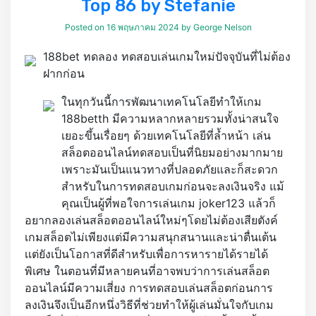
Top 86 by Stefanie
Posted on
16 พฤษภาคม 2024
by
George Nelson
188bet ทดลอง ทดสอบเล่นเกมใหม่ปัจจุบันที่ไม่ต้อง
ฝากก่อน
ในทุกวันนี้การพัฒนาเทคโนโลยีทำให้เกม
188betth มีความหลากหลายรวมทั้งน่าสนใจ
เยอะขึ้นเรื่อยๆ ด้วยเทคโนโลยีที่ล้ำหน้า เล่น
สล็อตออนไลน์ทดสอบเป็นที่นิยมอย่างมากมาย
เพราะมันเป็นแนวทางที่ปลอดภัยและก็สะดวก
สำหรับในการทดสอบเกมก่อนจะลงเงินจริง แม้
คุณเป็นผู้ที่พอใจการเล่นเกม joker123 แล้วก็
อยากลองเล่นสล็อตออนไลน์ใหม่ๆโดยไม่ต้องเสียตังค์
เกมสล็อตไม่เพียงแต่มีความสนุกสนานและน่าตื่นเต้น
เเต่ยังเป็นโอกาสที่ดีสำหรับเพื่อการหารายได้รายได้
พิเศษ ในตอนที่มีหลายคนที่อาจพบว่าการเล่นสล็อต
ออนไลน์มีความเสี่ยง การทดสอบเล่นสล็อตก่อนการ
ลงเงินจึงเป็นอีกหนึ่งวิธีที่ช่วยทำให้ผู้เล่นมั่นใจกับเกม