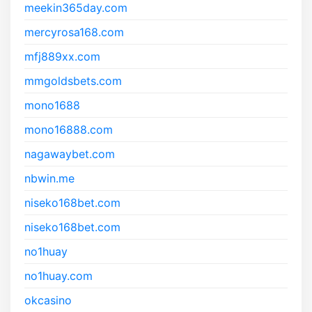
meekin365day.com
mercyrosa168.com
mfj889xx.com
mmgoldsbets.com
mono1688
mono16888.com
nagawaybet.com
nbwin.me
niseko168bet.com
niseko168bet.com
no1huay
no1huay.com
okcasino