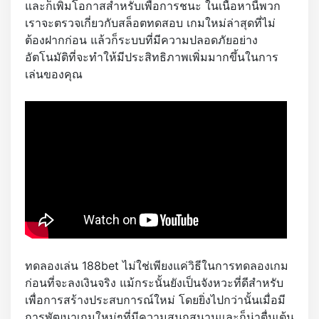
และก็เพิ่มโอกาสสำหรับเพื่อการชนะ ในเนื้อหานี้พวก
เราจะตรวจเกี่ยวกับสล็อตทดสอบ เกมใหม่ล่าสุดที่ไม่
ต้องฝากก่อน แล้วก็ระบบที่มีความปลอดภัยอย่าง
อัตโนมัติที่จะทำให้มีประสิทธิภาพเพิ่มมากขึ้นในการ
เล่นของคุณ
ทดลองเล่น 188bet ไม่ใช่เพียงแค่วิธีในการทดลองเกม
ก่อนที่จะลงเงินจริง แม้กระนั้นยังเป็นจังหวะที่ดีสำหรับ
เพื่อการสร้างประสบการณ์ใหม่ โดยยิ่งไปกว่านั้นเมื่อมี
การพัฒนาเกมใหม่ๆที่มีความสนุกสนานและก็น่าตื่นเต้น