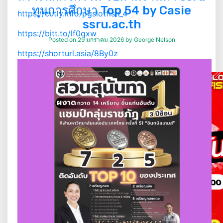
ทุนการศึกษา Top 54 by Casie
https://cutly.info/pgslotfish_4
ssru.ac.th
https://bitt.to/lf0qxw
Posted on
29 มกราคม 2026
by
George Nelson
https://shorturl.asia/8By0z