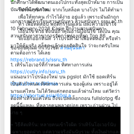
นักศึกษาได้พัฒนาตนเองไปกระทั่งสุดเป้าหมาย การเป็น
บัณฑิตที่มีคุณภาพ
โปรสมาชิกใหม่ จากเว็บสล็อต บางโปร ไม่ได้ทำมา
เพื่อให้ทุกคน กำไรได้ง่าย อยู่แล้ว เพราะมันมักถูก
เอกสารสมัครเรียนสวนสุนันทา สวนสุนันทา ssru.ac.th
ทำ เพื่อทดสอบ พฤติกรรมผู้เล่น และความเข้าใจ
10 February 2026 Casie ฝึกงานสวนสุนันทา
เงื่อนไข ด้วย ดังนั้นถ้าคุณอ่านเงื่อนไข ได้เป็น คุณ
สวนสุนันทาสาขาการจัดการท่องเที่ยว Top 86
จะแยกออกทันที ว่าโปรนี้ทำมาเพื่อทดลอง หรือทำ
มาให้คุ้มจริง สล็อต แล้วค่อยตัดสินใจ ว่าจะกดรับไหม
ขอขอบคุณมากเว็ปไซต์
สวนสุนันทา
ตามต้องการ ได้เลย
https://rebrand.ly/ssru_th
1. เทิร์นโอเวอร์ที่กำหนด ทิศทางการเล่น
https://cutly.info/ssru_th
แน่นอนว่าโปรน้องใหม่ บน pgslot มักใช้ ยอดเทิร์น
https://bitt.to/8l2mia
เป็นตัวกำหนด ทิศทางการเล่น ของผู้เล่น เพราะอยู่ได้
นานแค่ไหน ไม่ได้วัดแค่กดถอนแล้วผ่านไหม แต่วัดว่า
https://shorturl.asia/60qLa
ต้องทำเทิร์นแค่ไหน ถึงจะปลดล็อกถอน fullslotpg ซึ่ง
จุดนี้นี่แหละ ที่หลายคนพลาดบ่อย เพราะอ่านผ่าน ไป
ง่าย ๆ
• วิธีคิดเทิร์น: หลายคนเข้าใจผิด ว่าเทิร์นโอเวอร์นับ
เฉพาะยอดฝาก แต่ความจริงมันนับรวม ทั้งเงินฝากและ