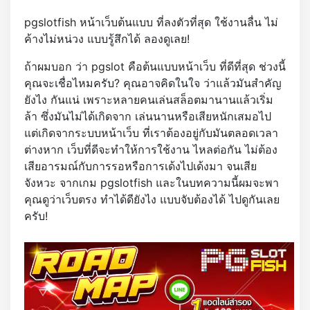
pgslotfish หน้าเว็บต้นแบบ ที่ลงตัวที่สุด ใช้งานลื่น ไม่
ค้างไม่หน่วง แบบรู้สึกได้ ลองดูเลย!
ถ้าผมบอก ว่า pgslot คือต้นแบบหน้าเว็บ ที่ดีที่สุด ช่วงนี้
คุณจะเชื่อไหมครับ? คุณอาจคิดในใจ ว่าแล้วมันสำคัญ
ยังไง กันแน่ เพราะหลายคนเล่นสล็อตมานานแล้วเริ่ม
ล้า ซึ่งมันไม่ได้เกิดจาก เล่นนานหรือเสียหนักเสมอไป
แต่เกิดจากระบบหน้าเว็บ ที่เราต้องอยู่กับมันตลอดเวลา
ต่างหาก เว็บที่ดีจะทำให้การใช้งาน ไหลต่อกัน ไม่ต้อง
เสียอารมณ์กับการรอหรือการเด้งไปเด้งมา จนเสีย
จังหวะ จากเกม pgslotfish และในบทความนี้ผมจะพา
คุณดูว่าเว็บตรง ทำได้ดียังไง แบบจับต้องได้ ไปดูกันเลย
ครับ!