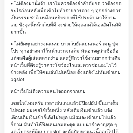
• ไม่ต้องมานั่งจำ: เราไม่ควรต้องจำลำดับกด ว่าต้องกด
อะไรก่อนหลังเพื่อเข้าไปทำรายการต่าง ๆ ทุกอย่างควร
เป็นธรรมชาติ เหมือนหยิบของที่ใช้ประจำ มาใช้งาน
เลย ซึ่งจุดนี้หน้าเว็บที่ดี จะช่วยให้คุณกดได้เองอัตโนมัติ
มากขึ้น
• ไม่ยัดทุกอย่างจนแน่น: บางเว็บยัดแบนเนอร์ เมนู ปุ่ม
โปร ทุกอย่างมาไว้หน้าแรกจนเต็ม มันอาจดูน่าเชื่อถือ
แต่ผลคือผู้เล่นพลาดง่าย และรู้สึกว่าใช้งานยากกว่าเดิม
หน้าเว็บที่ดีจะรู้ว่าควรโชว์อะไรและควรซ่อนอะไรไว้
ข้างหลัง เพื่อให้คนเล่นไม่เหนื่อย ตั้งแต่ยังไม่ทันเข้าเกม
pgslot
หน้าเว็บไม่ดึงความสนใจออกจากเกม
เคยเป็นไหมครับ เวลาเล่นเกมแล้วมีป๊อปอัป ขึ้นมาเต็ม
ไปหมด ผมเคยใช้เว็บหนึ่ง หลังเติมเงินเข้าแล้ว แจ้ง
เตือนเติมเงินเข้าก็เด้งไม่หยุด แม้ผมจะเข้าเกมไปแล้ว
ก็ตาม มันทำให้ฟีลเล่นเกมสะดุด แบบน่ารำคาญสุด ๆ
แต่เว็บตรงที่ดีแบบpgslot จะตัดปัญหาแนวนี้ออกไปได้