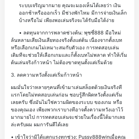
ระบบเจริญมากมาย คุณจะมองเห็นได้เลยว่า เงิน
ออกช้าหรือออกเร็ว มีช่วงพักไหม มีการจ่ายเงินเล็ก
บ้างหรือไม่ เพียงพอเล่นจริงจะได้รับมือได้ง่าย
• ลดทุนจากการพลาดช่วงต้น: พุซซี่888 มือใหม่
ล้นหลามเสียเงินเสียทองจริงตั้งแต่ต้น เนื่องจากตั้งเบท
หรือเลือกเกมไม่เหมาะสมกับตัวเอง การทดสอบเล่น
เดิมทีจะช่วยให้เลือกเกมและก็ตั้งเบทไม่พลาด ทำให้เริ่ม
ต้นเล่นจริงก้าวหน้า ไม่ต้องขาดทุนตั้งแต่เริ่มด้วย
3. ลดความหวังตั้งแต่เริ่มก้าวหน้า
ผมมั่นใจว่าหลายๆคนที่เข้ามาเล่นสล็อตด้วยเงินจริงที
แรกโดยไม่ทดสอบเล่นก่อน ชอบรู้สึกผิดหวังตั้งแต่เริ่ม
เลยครับ ซึ่งมันไม่ใช่ความผิดของระบบ ของเกม หรือ
ของคุณเอง เพียงพวกเราบางทีอาจตั้งความหวังเอาไว้
มากมายไป การทดสอบเล่นจะช่วยในเรื่องนี้ได้มากเลย
ล่ะครับผม ผมการันตีได้เลย
• เข้าใจว่ามิได้แตกแรงทุกช่วง: Pussy888winเมื่อคุณ