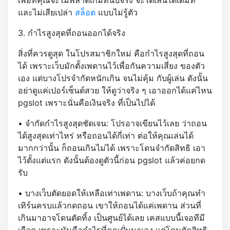
และไม่เสียเปล่า
สล็อต
แบบไม่รู้ตัว
3. กำไรสูงสุดที่ถอนออกได้จริง
สิ่งที่ควรดูสุด ในโปรสมาชิกใหม่ คือกำไรสูงสุดที่ถอน
ได้ เพราะเว็บมักตั้งเพดานไว้เพื่อกันความเสี่ยง ของตัว
เอง แต่บางโปรจำกัดหนักเกิน จนไม่คุ้ม กับผู้เล่น ดังนั้น
อย่าดูแค่เปอร์เซ็นต์สวย ให้ดูว่าจริง ๆ เอาออกได้แค่ไหน
pgslot เพราะนั่นคือเงินจริง ที่เป็นไปได้
• จำกัดกำไรสูงสุดชัดเจน: โปรอาจเขียนไว้เลย ว่าถอน
ได้สูงสุดเท่าไหร่ หรือถอนได้กี่เท่า ต่อให้คุณเล่นได้
มากกว่านั้น ก็ถอนเกินไม่ได้ เพราะโดนจำกัดสิทธิ เอา
ไว้ตั้งแต่แรก ดังนั้นต้องดูตัวนี้ก่อน pgslot แล้วค่อยกด
รับ
• บางเว็บตัดยอดให้เหลือเท่าเพดาน: บางเว็บถ้าคุณทำ
เทิร์นครบแล้วกดถอน เขาให้ถอนได้แค่เพดาน ส่วนที่
เกินมาอาจโดนตัดทิ้ง เป็นศูนย์ได้เลย เคสแบบนี้เจอทีมี
เดือด เพราะมันคือกำไรที่คุณปั่นมาเอง แต่โดนตัดสิทธิ