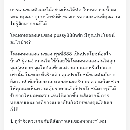
การเล่นของตัวเองได้อย่างเห็นได้ชัด ในบทความนี้ ผม
จะพาคุณมาดูประโยชน์ดีๆของการทดลองเล่นที่คุณอาจ
ไม่รู้จักมาก่อนก็ได้
โหมดทดลองเล่นของ pussy888win มีคุณประโยชน์
อะไรบ้าง?
โหมดทดลองเล่นของ พุซซี่888 เป็นประโยชน์อะไร
บ้าง? ผู้คนจำนวนไม่ใช้น้อยใช้โหมดทดลองเล่นไม่ถูก
จุดมุ่งหมาย จุดโฟกัสเพียงแค่ว่าเกมแตกหรือไม่แตก
เท่านั้น ในขณะที่จริงแล้ว คุณประโยชน์ของมันมีมาก
ยิ่งกว่าหัวข้อนี้เยอะแยะเลยล่ะนะครับ บทความนี้จะช่วย
ให้คุณแลเห็นความคุ้มราคาแล้วก็ประโยชน์ต่างๆที่ได้
รับจากโหมดทดสอบเล่นได้มากขึ้น หลังจากนี้ การ
ทดสอบเล่นบางทีอาจแปลงเป็นกิจวัตรของคุณไปเลย
ก็ได้
1. ดูว่าจังหวะเกมกับนิสัยการเล่นของพวกเราไหม