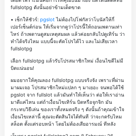
fullslotpg ดังนั้นอย่าข้ามเด็ดขาด
• เช็กให้ชัวร์:
pgslot
ไม่ต้องไปโฟกัสว่าโบนัสให้กี่
เปอร์เซ็นต์ก่อน ให้เริ่มจากดูว่าโปรนี้ให้ถอนเพดานเท่า
ไหร่ ถ้าเพดานดูสมเหตุสมผล แล้วค่อยกลับไปดูเทิร์น ว่า
ทำได้จริงไหม แบบนี้จะคัดโปรได้ไว และไม่เสียเวลา
fullslotpg
เลือก fullslotpg แล้วรับโปรสมาชิกใหม่ เงื่อนไขดีไม่มี
บิดแน่นอน!
ผมอยากให้คุณลอง fullslotpg แบบจริงจัง เพราะที่ผ่าน
มาผมเจอ โปรสมาชิกใหม่แปลก ๆ มาเยอะ จนพอได้ใช้
pgslot จาก fullslot แล้วมันทำให้เห็นว่า ต่อให้เราอ่าน
มาดีแค่ไหน แต่ถ้าเงื่อนไขเทิร์น บิดหรือจุกจิก มัน
กระทบวิธีเล่น ของเราทั้งหมดจริง ๆ ดังนั้นถ้าคุณเข้าใจ
เงื่อนไขเหล่านี้ คุณจะตัดสินใจได้ทันที ว่าจะกดรับไหม
สล็อต ตั้งแต่รอบหน้า โดยไม่ต้องเสียอารมณ์ ทีหลัง
เว็บตรง pgslot fullslotpg2.com 8 February 26