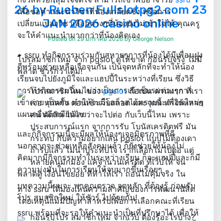
26 by Rueben Fullslotpg2.com 23
เพื่อขอคำแนะนำวิชาที่น้องเกลียดชัง หรือการ
JAN 2026 casino online
เปลี่ยนแปลงวิชาเลือกต่างๆที่น้องยังไม่เข้าใจได้ คุณครู
จะให้คำแนะนำมากกว่าที่น้องคิดเอง
Posted on
29 มกราคม 2026
by
George Nelson
• ssru ทำกิจกรรมร่วมกับสหายๆการที่น้องได้มีเพื่อนฝูง
โปรสมาชิกใหม่ จาก pgslot ดูให้ขาด ก่อนรับจริง ไม่มี
ดีพร้อมช่วยเหลือเจือจุนกัน เป็นจุดหลักที่จะทำให้น้อง
พลาด ชัวร์กว่าเดิม!
เรียนจบไปยังภูมิใจและแฮปปี้ในระหว่างที่เรียน ซึ่งวิธี
การทำกิจกรรมนั้น ไม่ว่าเป็นการเข้าชมรมต่างๆการ
โปรสมาชิกใหม่ ของ
pgslot
ถือเป็น ด่านแรก ที่เรา
เข้าค่าย เป็นต้น ทำให้จะมีโอกาสได้ทราบจะเพื่อนใหม่ๆ
เจอ ทุกครั้ง ตอนเข้าเว็บสล็อต และจุดนี้ ทำให้หลาย
แผนกอื่นอีกเพียบเลย
คน ตัดสิน ได้ไว ว่าจะไปต่อ กับเว็บนี้ไหม เพราะ
ประสบการณ์แรก จากการรับ โบนัสเครดิตฟรี มัน
และก็กิจกรรมนี้จะมีผลให้น้องๆเจอมิตรภาพที่ดี
กระทบ กับความอยากเล่น pgslot แบบไม่ต้องเดา
นอกจากจะช่วยเหลือสังคมแล้ว ก็ยังช่วยให้น้องไม่
ถ้ารับแล้ว ไม่น่าประทับใจ เราก็เลือกไม่ไปต่อ แต่
คิดมากมีกิจกรรมทำในระหว่างเรียน ก็จะแฮปปี้และก็มี
หลายคนมักมอง แค่จำนวนเครดิต ที่เว็บให้ จน
ความมุ่งมั่นในการเรียนให้จบมากขึ้นเรื่อยๆ
พลาดดู เงื่อนไขย่อย ที่ทำให้เรา ถอนไม่คุ้มจริง ใน
บทความนี้ผมจะ พาคุณตรวจ จุดหลัก ที่ต้องรู้ ก่อนรับ
ทาง ssru ได้มองเห็นความสำคัญของการพัฒนานิสิต
โปร สมาชิกใหม่ ให้ชัวร์ ไปด้วยกัน!
โดยเหตุนี้แม้มีปัญหาสำหรับเพื่อการเลือกคณะที่เรียน
ssru พร้อมที่จะรอให้คำแนะนำเป็นที่ปรึกษาได้ เพื่อให้
ก่อนรับโปร สมาชิกใหม่ จากเว็บ ต้องรู้อะไรบ้าง?