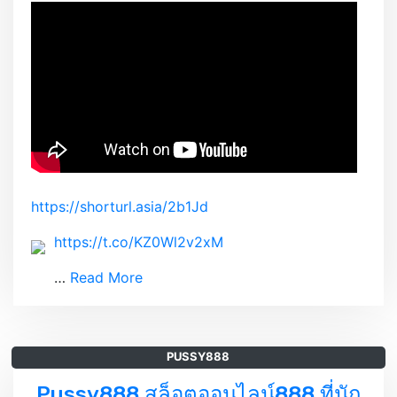
https://shorturl.asia/2b1Jd
https://t.co/KZ0Wl2v2xM
…
Read More
PUSSY888
Pussy888 สล็อตออนไลน์888 ที่นัก