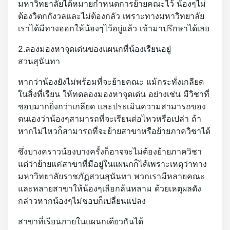
มหาวิทยาลัยได้หมายกำหนดการย้ายคณะไว้ น้องๆไม่
ต้องวิตกกังวลและไม่ต้องกลัว เพราะทางมหาวิทยาลัย
เราได้มีทางออกให้น้องๆไว้อยู่แล้ว เข้ามาปรึกษาได้เลย
2.ลองมองหาจุดเด่นของแผนกที่น้องเรียนอยู่
สวนสุนันทา
หากว่าน้องยังไม่พร้อมที่จะย้ายคณะ แม้กระทั่งเกลียด
ในสิ่งที่เรียน ให้ทดลองมองหาจุดเด่น อย่างเช่น มีวิชาที่
ชอบมากยิ่งกว่าเกลียด และประเมินความสามารถของ
ตนเองว่าน้องๆสามารถที่จะเรียนต่อไหวหรือเปล่า ถ้า
หากไม่ไหวก็สามารถที่จะย้ายสาขาหรือย้ายภาควิชาได้
ซึ่งบางคราวน้องบางครั้งก็อาจจะไม่ต้องย้ายภาควิชา
แต่ว่าย้ายแค่สาขาที่มีอยู่ในแผนกก็ได้เพราะเหตุว่าทาง
มหาวิทยาลัยราชภัฏสวนสุนันทา พวกเรามีหลายคณะ
และหลายสาขาให้น้องๆเลือกล้นหลาม ด้วยเหตุผลดัง
กล่าวหากน้องๆไม่ชอบก็เปลี่ยนแปลง
สาขาที่เรียนภายในแผนกเดียวกันได้