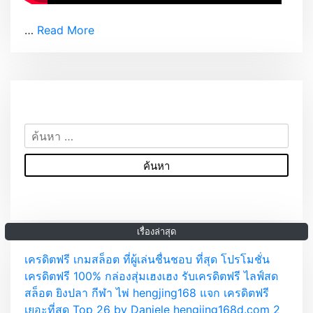
…
Read More
ค้
น
ห
า
สำ
ห
รั
เรื่องล่าสุด
บ
เครดิตฟรี เกมสล็อต ที่ผู้เล่นชื่นชอบ ที่สุด โปรโมชั่น
:
เครดิตฟรี 100% กล่องสุ่มเฮงเฮง รับเครดิตฟรี ไลฟ์สด
สล็อต ยิงปลา กีฬา ไพ่ hengjing168 แจก เครดิตฟรี
เยอะที่สุด Top 26 by Daniele hengjing168d.com 2