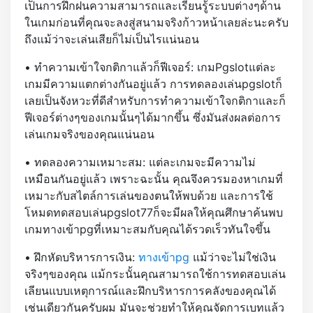
เป็นการฝึกฝนความสามารถและเรียนรู้ระบบต่างๆด้าน
ในเกมก่อนที่คุณจะลงสู่สนามจริงก้าวหน้าเลยล่ะนะครับ
ถึงแม้ว่าจะเล่นเสียก็ไม่เป็นไรแน่นอน
• ทำความเข้าใจกติกาแล้วก็ฟีเจอร์: เกมPgslotแต่ละ
เกมมีความแตกต่างกันอยู่แล้ว การทดลองเล่นpgslotก็
เลยเป็นจังหวะที่ดีสำหรับการทำความเข้าใจกติกาและก็
ฟีเจอร์ต่างๆของเกมนั้นๆได้มากขึ้น ซึ่งมันส่งผลต่อการ
เล่นเกมจริงของคุณแน่นอน
• ทดลองความเหมาะสม: แต่ละเกมจะมีความไม่
เหมือนกันอยู่แล้ว เพราะฉะนั้น คุณจึงควรมองหาเกมที่
เหมาะกับสไตล์การเล่นของตนให้พบด้วย และการใช้
โหมดทดสอบเล่นpgslot77ก็จะมีผลให้คุณศึกษาค้นพบ
เกมทางเข้าpgที่เหมาะสมกับคุณได้รวดเร็วทันใจขึ้น
• ฝึกหัดบริหารการเงิน:
ทางเข้าpg
แม้ว่าจะไม่ใช่เงิน
จริงๆของคุณ แม้กระนั้นคุณสามารถใช้การทดสอบเล่น
เลียนแบบเหตุการณ์และฝึกบริหารการคลังของคุณได้
เช่นเดียวกันครับผม มันจะช่วยทำให้คุณจัดการเบทแล้ว