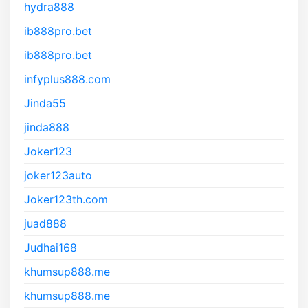
hydra888
ib888pro.bet
ib888pro.bet
infyplus888.com
Jinda55
jinda888
Joker123
joker123auto
Joker123th.com
juad888
Judhai168
khumsup888.me
khumsup888.me