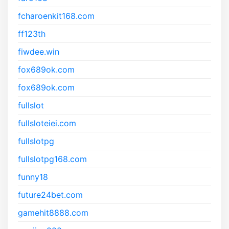
fcharoenkit168.com
ff123th
fiwdee.win
fox689ok.com
fox689ok.com
fullslot
fullsloteiei.com
fullslotpg
fullslotpg168.com
funny18
future24bet.com
gamehit8888.com