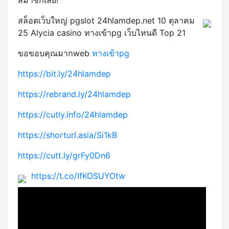
สมาชิกเลย!
สล็อตเว็บใหญ่ pgslot 24hlamdep.net 10 ตุลาคม
25 Alycia casino ทางเข้าpg เว็บไหนดี Top 21
ขอขอบคุณมากweb
ทางเข้าpg
https://bit.ly/24hlamdep
https://rebrand.ly/24hlamdep
https://cutly.info/24hlamdep
https://shorturl.asia/Si1kB
https://cutt.ly/grFy0Dn6
https://t.co/IfKOSUYOtw