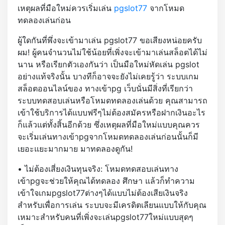
เหตุผลที่มือใหม่ควรเริ่มเล่น
pgslot77
จากโหมด
ทดลองเล่นก่อน
ผู้ใดกันที่พึ่งจะเข้ามาเล่น pgslot77 ขอเสียงหน่อยครับ
ผม! ผู้คนจำนวนไม่ใช้น้อยที่เพิ่งจะเข้ามาเล่นสล็อตได้ไม่
นาน หรือเรียกตัวเองกันว่า เป็นมือใหม่หัดเล่น pgslot
อย่างแท้จริงนั้น บางทีก็อาจจะยังไม่เคยรู้ว่า ระบบเกม
สล็อตออนไลน์ของ ทางเข้าpg เว็บนั่นมีสิ่งที่เรียกว่า
ระบบทดสอบเล่นหรือโหมดทดลองเล่นด้วย คุณสามารถ
เข้าใช้บริการได้แบบฟรีๆไม่ต้องสมัครหรือฝากเงินอะไร
ก็แล้วแต่ทั้งสิ้นอีกด้วย ซึ่งเหตุผลที่มือใหม่แบบคุณควร
จะเริ่มเล่นทางเข้าpgจากโหมดทดลองเล่นก่อนนั้นก็มี
เยอะแยะมากมาย มาทดลองดูกัน!
• ไม่ต้องเสี่ยงเงินทุนจริง: โหมดทดสอบเล่นทาง
เข้าpgจะช่วยให้คุณได้ทดลอง ศึกษา แล้วก็ทำความ
เข้าใจเกมpgslot77ต่างๆได้แบบไม่ต้องเสียเงินจริง
สำหรับเพื่อการเล่น ระบบจะมีเครดิตเลียนแบบให้กับคุณ
เหมาะสำหรับคนที่เพิ่งจะเล่นpgslot77ใหม่แบบสุดๆ