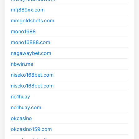
mfj889xx.com
mmgoldsbets.com
mono1688
mono16888.com
nagawaybet.com
nbwin.me
niseko168bet.com
niseko168bet.com
no1huay
no1huay.com
okcasino
okcasino159.com