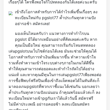
เรื่อยๆได้ ใครพึงพอใจก็ไปทดลองกันได้เลยค่ะนะครับ
เข้าถึงโอกาสสำหรับการได้กำไรเพิ่มขึ้นเรื่อยๆ ลง
ทะเบียนใหม่กับ pgslot77 ค้ำประกันทุกความปัง
อย่ารอช้า สมัครเลย!
มองเห็นไหมครับว่า แนวทางการทำกำไรบน
pgslot มิได้ยากเหมือนอย่างที่คิดเลยค่ะครับ หาก
คุณเป็นมือใหม่ คุณสามารถเริ่มกับโหมดทดลอง
เล่นpgslotบนเว็บไซต์ก่อนได้เลย มันจะช่วยให้คุณได้
โอกาสสำหรับการทำเงินเพิ่มมากขึ้น ทำความเข้าใจ
รวมทั้งทำความเข้าใจระบบต่างๆภายในเกมได้ดีขึ้น
ทำให้คุณสามารถต่อยอดและทำกำไรถัดไปได้อย่าง
แน่แท้ และหากคุณมีทุนในการเล่นpgslot77เพียงพอต่อ
การซื้อฟีพบร์ฟรีสปินเพื่อเข้าถึงแจ็คพอตได้ในทันทีล่ะก็
มาลองเกมpgslotที่พวกเราชี้แนะได้เช่นกัน บอกเลยว่า
ค้ำประกันทุกความปังแน่นอน ถ้าคุณพร้อมแล้วล่ะก็ ลง
ทะเบียนใหม่ทางเข้าpgกับเราได้แล้ววันนี้ สมัครฟรี
ไม่มีค่าประเพณี อย่ารอคอยช้า ลงทะเบียนสมัคร