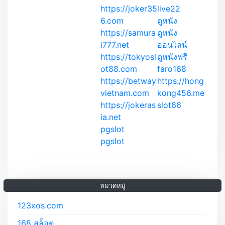
https://joker35
live22
6.com
ดูหนัง
https://samura
ดูหนัง
i777.net
ออนไลน์
https://tokyosl
ดูหนังฟรี
ot88.com
faro168
https://betway
https://hong
vietnam.com
kong456.me
https://jokeras
slot66
ia.net
pgslot
pgslot
หมวดหมู่
123xos.com
168 สล็อต