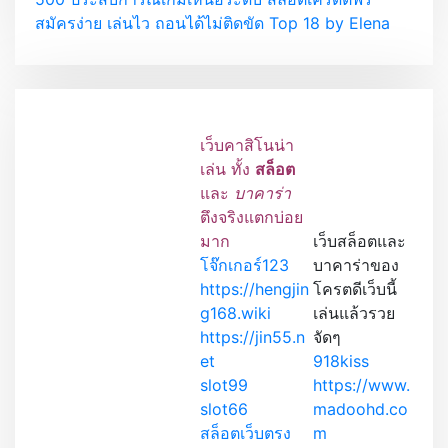
สมัครง่าย เล่นไว ถอนได้ไม่ติดขัด Top 18 by Elena
เว็บคาสิโนน่า
เล่น ทั้ง
สล็อต
และ
บาคาร่า
ตึงจริงแตกบ่อย
มาก
เว็บสล็อตและ
โจ๊กเกอร์123
บาคาร่าของ
https://hengjin
โครตดีเว็บนี้
g168.wiki
เล่นแล้วรวย
https://jin55.n
จัดๆ
et
918kiss
slot99
https://www.
slot66
madoohd.co
สล็อตเว็บตรง
m