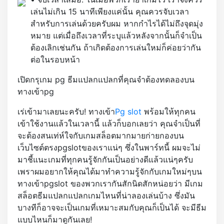
เล่นไม่เกิน 15 นาทีเพียงแค่นั้น คุณควรจับเวลา
สำหรับการเล่นด้วยครับผม หากกำไรได้ไม่ถึงจุดมุ่ง
หมาย แต่เมื่อถึงเวลาที่ระบุแล้วหลังจากนั้นก็จำเป็น
ต้องเลิกเช่นกัน ถ้าเกิดต้องการเล่นใหม่ก็ค่อยว่ากัน
ต่อในรอบหน้า
เปิดกรุเกม pg ธีมแปลกแปลกที่คุณจำต้องทดลองบน
ทางเข้าpg
เร่เข้ามาเลยนะครับ! ทางเข้า
Pg slot
พร้อมให้ทุกคน
เข้าใช้งานแล้วในเวลานี้ แล้วก็บอกเลยว่า คุณจำเป็นที่
จะต้องสนเท่ห์ใจกับเกมสล็อตมากมายก่ายกองบน
เว็บไซต์ตรงpgslotของเราแน่ๆ ซึ่งในพาร์ทนี้ ผมจะไม่
มาชี้แนะเกมที่ทุกคนรู้จักกันเป็นอย่างดีแล้วแน่ๆครับ
เพราผมอยากให้คุณได้มาทำความรู้จักกับเกมใหม่ๆบน
ทางเข้าpgslot ของพวกเรากันสักนิดสักหน่อยว่า มีเกม
สล็อตธีมแปลกแปลกเกมไหนที่น่าลองเล่นบ้าง ซึ่งมัน
บางทีก็อาจจะเป็นเกมที่เหมาะสมกับคุณก็เป็นได้ จะมีธีม
แบบไหนก็มาดูกันเลย!