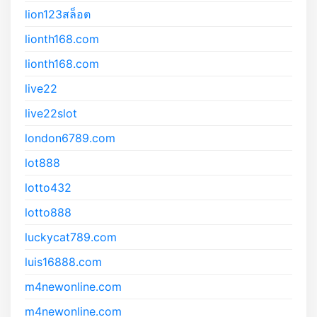
lion123สล็อต
lionth168.com
lionth168.com
live22
live22slot
london6789.com
lot888
lotto432
lotto888
luckycat789.com
luis16888.com
m4newonline.com
m4newonline.com