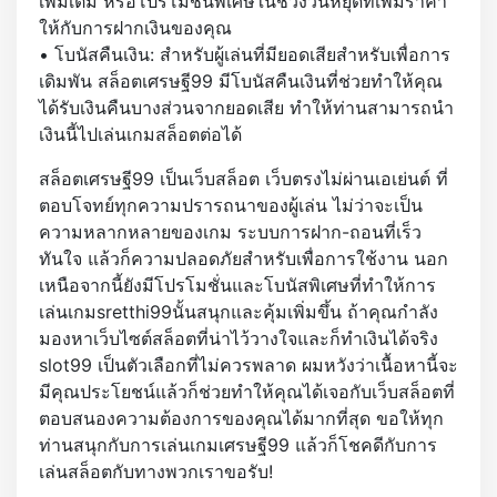
เพิ่มเติม หรือโปรโมชั่นพิเศษในช่วงวันหยุดที่เพิ่มราคา
ให้กับการฝากเงินของคุณ
• โบนัสคืนเงิน: สำหรับผู้เล่นที่มียอดเสียสำหรับเพื่อการ
เดิมพัน สล็อตเศรษฐี99 มีโบนัสคืนเงินที่ช่วยทำให้คุณ
ได้รับเงินคืนบางส่วนจากยอดเสีย ทำให้ท่านสามารถนำ
เงินนี้ไปเล่นเกมสล็อตต่อได้
สล็อตเศรษฐี99 เป็นเว็บสล็อต เว็บตรงไม่ผ่านเอเย่นต์ ที่
ตอบโจทย์ทุกความปรารถนาของผู้เล่น ไม่ว่าจะเป็น
ความหลากหลายของเกม ระบบการฝาก-ถอนที่เร็ว
ทันใจ แล้วก็ความปลอดภัยสำหรับเพื่อการใช้งาน นอก
เหนือจากนี้ยังมีโปรโมชั่นและโบนัสพิเศษที่ทำให้การ
เล่นเกมsretthi99นั้นสนุกและคุ้มเพิ่มขึ้น ถ้าคุณกำลัง
มองหาเว็บไซต์สล็อตที่น่าไว้วางใจและก็ทำเงินได้จริง
slot99 เป็นตัวเลือกที่ไม่ควรพลาด ผมหวังว่าเนื้อหานี้จะ
มีคุณประโยชน์แล้วก็ช่วยทำให้คุณได้เจอกับเว็บสล็อตที่
ตอบสนองความต้องการของคุณได้มากที่สุด ขอให้ทุก
ท่านสนุกกับการเล่นเกมเศรษฐี99 แล้วก็โชคดีกับการ
เล่นสล็อตกับทางพวกเราขอรับ!