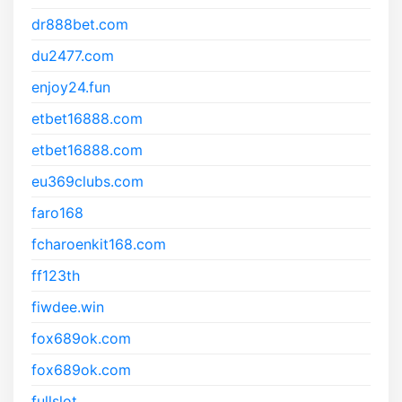
dr888bet.com
du2477.com
enjoy24.fun
etbet16888.com
etbet16888.com
eu369clubs.com
faro168
fcharoenkit168.com
ff123th
fiwdee.win
fox689ok.com
fox689ok.com
fullslot