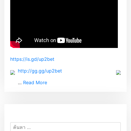
https://is.gd/up2bet
http://gg.gg/up2bet
…
Read More
ค้