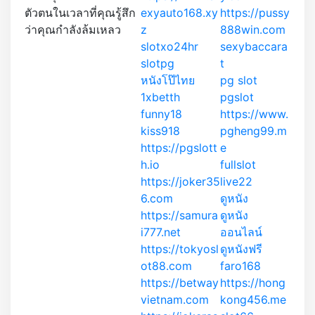
ตัวตนในเวลาที่คุณรู้สึก
exyauto168.xy
https://pussy
ว่าคุณกำลังล้มเหลว
z
888win.com
slotxo24hr
sexybaccara
slotpg
t
หนังโป๊ไทย
pg slot
1xbetth
pgslot
funny18
https://www.
kiss918
pgheng99.m
https://pgslott
e
h.io
fullslot
https://joker35
live22
6.com
ดูหนัง
https://samura
ดูหนัง
i777.net
ออนไลน์
https://tokyosl
ดูหนังฟรี
ot88.com
faro168
https://betway
https://hong
vietnam.com
kong456.me