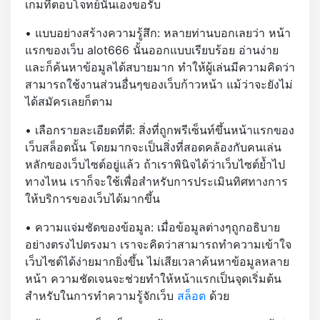
เกมที่ตอบโจทย์นั่นเองขอรับ
• แบบอย่างสร้างความรู้สึก: หลายท่านบอกเลยว่า หน้า
แรกของเว็บ alot666 นั้นออกแบบเรียบร้อย อ่านง่าย
และก็ค้นหาข้อมูลได้สบายมาก ทำให้ผู้เล่นมีความคิดว่า
สามารถใช้งานส่วนอื่นๆของเว็บก้าวหน้า แม้ว่าจะยังไม่
ได้สมัครเลยก็ตาม
• เลือกรายละเอียดที่ดี: สิ่งที่ถูกพรีเซ็นท์ขึ้นหน้าแรกของ
เว็บสล็อตนั้น โดยมากจะเป็นสิ่งที่สอดคล้องกับคนเล่น
หลักของเว็บไซต์อยู่แล้ว ถ้าเราพินิจได้ว่าเว็บไซต์ย้ำไป
ทางไหน เราก็จะใช้เพื่อสำหรับการประเมินทิศทางการ
ให้บริการของเว็บได้มากขึ้น
• ความแจ่มชัดของข้อมูล: เมื่อข้อมูลต่างๆถูกอธิบาย
อย่างตรงไปตรงมา เราจะคิดว่าสามารถทำความเข้าใจ
เว็บไซต์ได้ง่ายมากยิ่งขึ้น ไม่เสียเวลาค้นหาข้อมูลหลาย
หน้า ความชัดเจนจะช่วยทำให้หน้าแรกเป็นจุดเริ่มต้น
สำหรับในการทำความรู้จักเว็บ
สล็อต
ด้วย