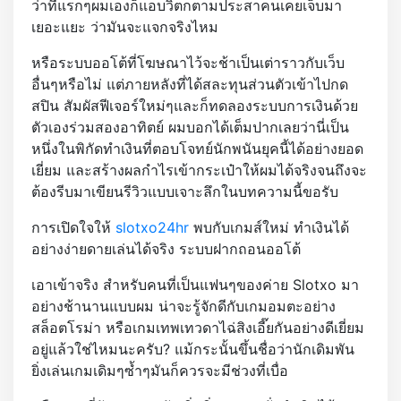
ว่าทีแรกๆผมเองก็แอบวิตกตามประสาคนเคยเจ็บมา
เยอะแยะ ว่ามันจะแจกจริงไหม
หรือระบบออโต้ที่โฆษณาไว้จะช้าเป็นเต่าราวกับเว็บ
อื่นๆหรือไม่ แต่ภายหลังที่ได้สละทุนส่วนตัวเข้าไปกด
สปิน สัมผัสฟีเจอร์ใหม่ๆและก็ทดลองระบบการเงินด้วย
ตัวเองร่วมสองอาทิตย์ ผมบอกได้เต็มปากเลยว่านี่เป็น
หนึ่งในพิกัดทำเงินที่ตอบโจทย์นักพนันยุคนี้ได้อย่างยอด
เยี่ยม และสร้างผลกำไรเข้ากระเป๋าให้ผมได้จริงจนถึงจะ
ต้องรีบมาเขียนรีวิวแบบเจาะลึกในบทความนี้ขอรับ
การเปิดใจให้
slotxo24hr
พบกับเกมส์ใหม่ ทำเงินได้
อย่างง่ายดายเล่นได้จริง ระบบฝากถอนออโต้
เอาเข้าจริง สำหรับคนที่เป็นแฟนๆของค่าย Slotxo มา
อย่างช้านานแบบผม น่าจะรู้จักดีกับเกมอมตะอย่าง
สล็อตโรม่า หรือเกมเทพเทวดาไฉ่สิงเอี๊ยกันอย่างดีเยี่ยม
อยู่แล้วใช่ไหมนะครับ? แม้กระนั้นขึ้นชื่อว่านักเดิมพัน
ยิ่งเล่นเกมเดิมๆซ้ำๆมันก็ควรจะมีช่วงที่เบื่อ