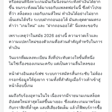
หรือตอนที่จังหวะเกมมันเริ่มนิ่งจนกระทั่งทำเงินได้ยาก
ขึ้น จนกระทั่งผมได้มาเจอกับแพลตฟอร์มนี้ ซึ่งคำโปรย
ที่ว่า สล็อตxo เจอกับเกมส์ใหม่ ทำเงินได้อย่างไม่ยาก
เย็นเล่นได้จริง ระบบฝากถอนออโต้ มันสะดุดตาผมตรง
คำว่า “เกมใหม่” และ “ฝากถอนออโต้” นี่แหละขอรับ
เพราะเหตุว่าในสมัย 2026 อย่างนี้ ความรวดเร็วและ
ความแปลกใหม่ของตัวเกมคือส่วนสำคัญสำหรับในการ
ทำเงิน
วันแรกที่ผมลงทะเบียน สิ่งที่ประทับดวงใจขั้นที่หนึ่ง
ไม่ใช่เรื่องของเกมนะครับ แต่เป็นความลื่นไหลของ
หน้าต่างอินเตอร์เฟซ ระบบการสมัครสั้นกระชับ ไม่ต้อง
กรอกข้อมูลให้ยุ่งยาก รวมทั้งที่สำคัญเมื่อก้าวเท้าเข้าสู่
หน้าล็อบบี้เกม
ผมถึงกับร้องอุทานในใจ เนื่องจากมีรายนามเกมสล็อต
อัปเดตใหม่ล่าสุดโผล่ขึ้นมาเยอะ ซึ่งแต่ละเกมมาพร้อม
กับกราฟิกที่ล้ำยุค แสงสีเสียงจัดเต็ม แล้วก็ฟีพบร์การซื้อ