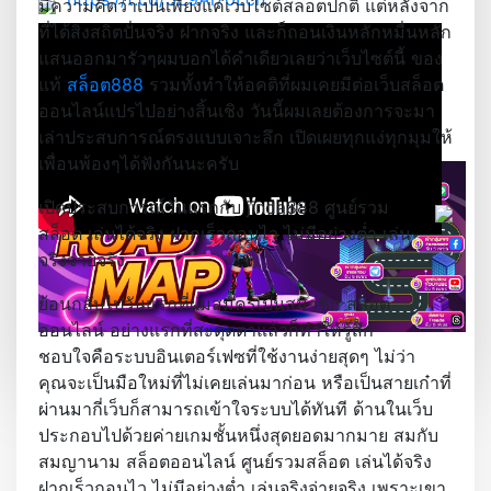
มีความคิดว่าเป็นเพียงแค่เว็บไซต์สล็อตปกติ แต่หลังจาก
ที่ได้สิงสถิตปั่นจริง ฝากจริง และก็ถอนเงินหลักหมื่นหลัก
แสนออกมารัวๆผมบอกได้คำเดียวเลยว่าเว็บไซต์นี้ ของ
แท้
สล็อต888
รวมทั้งทำให้อคติที่ผมเคยมีต่อเว็บสล็อต
ออนไลน์แปรไปอย่างสิ้นเชิง วันนี้ผมเลยต้องการจะมา
เล่าประสบการณ์ตรงแบบเจาะลึก เปิดเผยทุกแง่ทุกมุมให้
เพื่อนพ้องๆได้ฟังกันนะครับ
เปิดประสบการณ์วันแรกกับ jinda888 ศูนย์รวม
สล็อต เล่นได้จริง ฝากเร็วถอนไว ไม่มีอย่างต่ำ เล่น
จริงจ่ายจริง
ย้อนกลับไปวันแรกที่ผมสมัครเป็นสมาชิก สล็อต
ออนไลน์ อย่างแรกที่สะดุดตาแล้วก็ทำให้รู้สึก
…
Read More
ชอบใจคือระบบอินเตอร์เฟซที่ใช้งานง่ายสุดๆ ไม่ว่า
คุณจะเป็นมือใหม่ที่ไม่เคยเล่นมาก่อน หรือเป็นสายเก๋าที่
ผ่านมากี่เว็บก็สามารถเข้าใจระบบได้ทันที ด้านในเว็บ
ประกอบไปด้วยค่ายเกมชั้นหนึ่งสุดยอดมากมาย สมกับ
สมญานาม สล็อตออนไลน์ ศูนย์รวมสล็อต เล่นได้จริง
ฝากเร็วถอนไว ไม่มีอย่างต่ำ เล่นจริงจ่ายจริง เพราะเขา