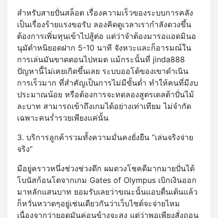
สำหรับสายปั่นสล็อต เรื่องความเร็วของระบบการคลัง
เป็นเรื่องร้ายแรงขอรับ ลองคิดดูเวลาเรากำลังดวงขึ้น
ต้องการเพิ่มทุนเข้าไปสู้ต่อ แต่ว่าจำต้องมารอแอดมินอ
นุมัตำหนิยอดฝาก 5-10 นาที จังหวะและก็อารมณ์ใน
การเล่นมันขาดตอนไปหมด แม้กระนั้นที่ jinda888
ปัญหานี้ไม่เคยเกิดขึ้นเลย ระบบออโต้ของเขาดำเนิน
การเร็วมาก ที่สำคัญเป็นการไม่มีขั้นต่ำ ทำให้คนที่มีงบ
ประมาณน้อย หรือต้องการจะทดลองสูตรเดลต้าปั่นไม้
ละบาท สามารถเข้าถึงเกมได้อย่างเท่าเทียม ไม่จำกัด
เฉพาะคนร่ำรวยเพียงแค่นั้น
3. บริการลูกค้ารวมทั้งความมั่นคงยั่งยืน “เล่นจริงจ่าย
จริง”
มีอยู่คราวหนึ่งช่วงช่วงดึก ผมดวงโชคดีมากมายปั่นได้
โบนัสก้อนโตจากเกม Gates of Olympus เบิกเงินออก
มาหลักแสนบาท ยอมรับเลยว่าขณะนั้นแอบตื่นเต้นแล้ว
ก็หวั่นหวาดๆอยู่เช่นเดียวกันว่าเว็บไซต์จะจ่ายไหม
เนื่องจากว่ายอดมันค่อนข้างจะสูง แต่ว่าพอเพียงสั่งถอน