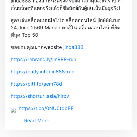
jinda888 มองสักหนึ่งครั้งครับผม แล้วคุณจะทราบว่า
เว็บสล็อตที่แตกจริงแล้วก็ซื่อสัตย์กับผู้เล่นนั้นมีอยู่จริง!
สูตรเล่นสล็อตแบบมือโปร สล็อตออนไลน์ jin888.run
24 June 2569 Marian คาสิโน สล็อตออนไลน์ ที่ฮิต
ที่สุด Top 50
ขอขอบคุณมากwebsite
jinda888
https://rebrand.ly/jin888-run
https://cutly.info/jin888-run
https://bitt.to/aem78d
https://shorturl.asia/hIrxv
https://t.co/0NU0tobEFj
…
Read More