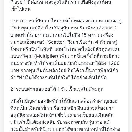
Player) ที่ค่อนข้างจะสูงในทีแรกๆ เพื่อดึงดูดให้คน
เข้าไปเล่น
ประสบการณ์ปั่นเกมใหม่: ผมได้ทดลองเล่นเกมแนวผจญ
ภัยล่าขุมสมบัติตัวใหม่ปัจจุบัน เบทเริ่มเพียงแต่ตาละ 2
บาทเท่านั้น ปรากฏว่าหมุนไปไม่ถึง 15 คราว เครื่อง
หมายสเอ็งตเตอร์ (Scatter) วิ่งมาเรียงกัน 4 ตัว เข้าสู่
โหมดฟรีสปินในทันที แถมในโหมดนั้นยังมีตัวคูณสะสม
แบบทวีคูณ (Multiplier) เพิ่มมากขึ้นครั้งใดก็ตามมีการ
ชนะรางวัล ทำให้รอบนั้นผมเบิกเงินออกมาได้ถึง 1,200
บาท จากทุนเริ่มต้นหลักร้อย ถือได้ว่าเป็นการพิสูจน์คำ
ว่า “ทำเงินได้ง่ายๆเล่นได้จริง” ได้อย่างเห็นได้ชัด
2. ระบบฝากถอนออโต้ 1 วัน เร็วแรงไม่มีสะดุด
หนึ่งในปัญหายอดฮิตที่ทำให้นักเล่นสล็อตรำคาญเยอะ
ที่สุดเป็น เงินเข้าช้า หรือเวลาเบิกเงินแล้วจะต้องมาร
อนุมัติจากแอดไม่นข้ามชั่วโมง บางเว็บถอนเงินหลัก
หมื่นจำเป็นต้องส่งสลิป รับรองตัวตนกันวุ่นวาย แม้
กระนั้นสำหรับที่นี่ ระบบออโต้ของเขาทำหน้าที่ได้อย่าง