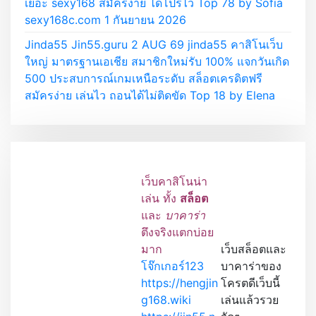
เยอะ sexy168 สมัครง่าย ได้โปรไว Top 78 by Sofia
sexy168c.com 1 กันยายน 2026
Jinda55 Jin55.guru 2 AUG 69 jinda55 คาสิโนเว็บ
ใหญ่ มาตรฐานเอเชีย สมาชิกใหม่รับ 100% แจกวันเกิด
500 ประสบการณ์เกมเหนือระดับ สล็อตเครดิตฟรี
สมัครง่าย เล่นไว ถอนได้ไม่ติดขัด Top 18 by Elena
เว็บคาสิโนน่า
เล่น ทั้ง
สล็อต
และ
บาคาร่า
ตึงจริงแตกบ่อย
มาก
เว็บสล็อตและ
โจ๊กเกอร์123
บาคาร่าของ
https://hengjin
โครตดีเว็บนี้
g168.wiki
เล่นแล้วรวย