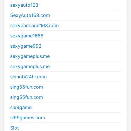
sexyauto168
SexyAuto168.com
sexybaccarat168.com
sexygame1688
sexygame992
sexygameplus.me
sexygameplus.me
shinobi24hr.com
sing55fun.com
sing55fun.com
six9game
sl99games.com
Slot