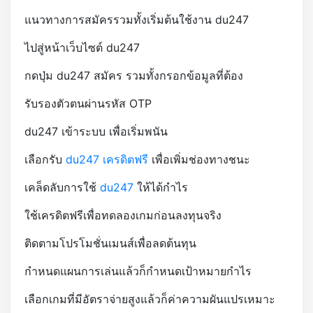
แนวทางการสมัครรวมทั้งเริ่มต้นใช้งาน du247
ไปสู่หน้าเว็บไซต์ du247
กดปุ่ม du247 สมัคร รวมทั้งกรอกข้อมูลที่ต้อง
รับรองตัวตนผ่านรหัส OTP
du247 เข้าระบบ เพื่อเริ่มพนัน
เลือกรับ
du247 เครดิตฟรี
เพื่อเพิ่มช่องทางชนะ
เคล็ดลับการใช้
du247
ให้ได้กำไร
ใช้เครดิตฟรีเพื่อทดลองเกมก่อนลงทุนจริง
ติดตามโปรโมชั่นเมนส์เพื่อลดต้นทุน
กำหนดแผนการเล่นแล้วก็กำหนดเป้าหมายกำไร
เลือกเกมที่มีอัตราจ่ายสูงแล้วก็ค่าความผันแปรเหมาะ