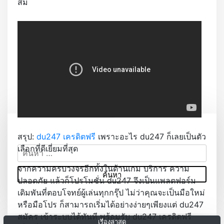
สม
สรุป:
du247 เครดิตฟรี
เพราะอะไร du247 ก็เลยเป็นตัว
เลือกที่ดีเยี่ยมที่สุด
ค้
น
จากความครบวงจรอีกทั้งในด้านเกม บริการ ความ
ห
ปลอดภัย แล้วก็โปรโมชั่น du247 จึงเป็นแพลตฟอร์ม
า
เดิมพันที่ตอบโจทย์ผู้เล่นทุกกรุ๊ป ไม่ว่าคุณจะเป็นมือใหม่
สำ
หรือมือโปร ก็สามารถเริ่มได้อย่างง่ายๆเพียงแต่ du247
ห
สมัคร เข้าระบบได้ทันที พร้อมรับ du247 เครดิตฟรี
รั
เรื่องล่าสุด