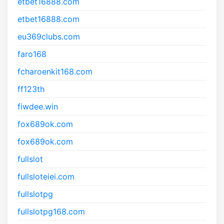
etbet16888.com
etbet16888.com
eu369clubs.com
faro168
fcharoenkit168.com
ff123th
fiwdee.win
fox689ok.com
fox689ok.com
fullslot
fullsloteiei.com
fullslotpg
fullslotpg168.com