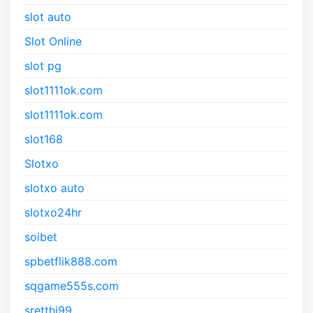
slot auto
Slot Online
slot pg
slot1111ok.com
slot1111ok.com
slot168
Slotxo
slotxo auto
slotxo24hr
soibet
spbetflik888.com
sqgame555s.com
sretthi99