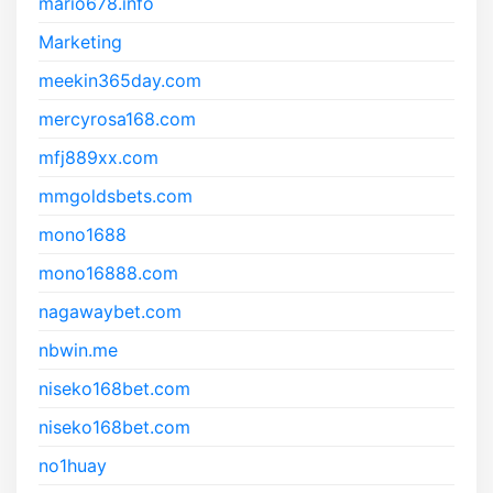
mario678.info
Marketing
meekin365day.com
mercyrosa168.com
mfj889xx.com
mmgoldsbets.com
mono1688
mono16888.com
nagawaybet.com
nbwin.me
niseko168bet.com
niseko168bet.com
no1huay