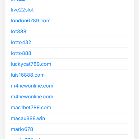
live22slot
london6789.com
lot888
lotto432
lotto888
luckycat789.com
luis16888.com
m4newonline.com
m4newonline.com
mac1bet789.com
macau888.win
mario678