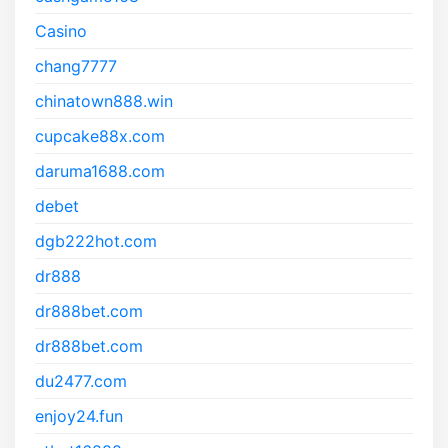
Casino
chang7777
chinatown888.win
cupcake88x.com
daruma1688.com
debet
dgb222hot.com
dr888
dr888bet.com
dr888bet.com
du2477.com
enjoy24.fun