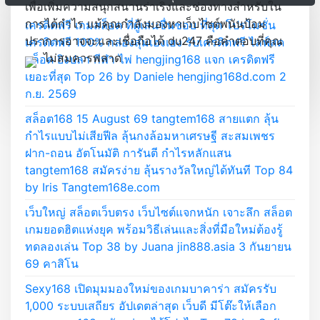
เพื่อเพิ่มความสนุกสนานร่าเริงและช่องทางสำหรับใน
บ
การได้กำไร แม้คุณกำลังมองหาเว็บไซต์พนันป้อม
เครดิตฟรี เกมสล็อต ที่ผู้เล่นชื่นชอบ ที่สุด โปรโมชั่น
:
ปราการอาจจะและเชื่อถือได้ du247 คือคำตอบที่คุณ
เครดิตฟรี 100% กล่องสุ่มเฮงเฮง รับเครดิตฟรี ไลฟ์สด
ไม่สมควรพลาด
สล็อต ยิงปลา กีฬา ไพ่ hengjing168 แจก เครดิตฟรี
เยอะที่สุด Top 26 by Daniele hengjing168d.com 2
…
Read More
ก.ย. 2569
สล็อต168 15 August 69 tangtem168 สายแตก ลุ้น
กำไรแบบไม่เสียฟีล ลุ้นกงล้อมหาเศรษฐี สะสมเพชร
ฝาก-ถอน อัตโนมัติ การันตี กำไรหลักแสน
tangtem168 สมัครง่าย ลุ้นรางวัลใหญ่ได้ทันที Top 84
by Iris Tangtem168e.com
เว็บใหญ่ สล็อตเว็บตรง เว็บไซต์แจกหนัก เจาะลึก สล็อต
เกมยอดฮิตแห่งยุค พร้อมวิธีเล่นและสิ่งที่มือใหม่ต้องรู้
ทดลองเล่น Top 38 by Juana jin888.asia 3 กันยายน
69 คาสิโน
Sexy168 เปิดมุมมองใหม่ของเกมบาคาร่า สมัครรับ
1,000 ระบบเสถียร อัปเดตล่าสุด เว็บดี มีโต๊ะให้เลือก