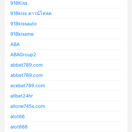
918Kiss
918kiss ดาวน์โหลด
918kissauto
918kissme
ABA
ABAGroup2
abbet789.com
abbet789.com
acebet789.com
allbet24hr
allone745s.com
alot66
alot666