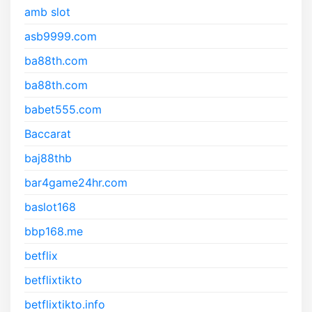
amb slot
asb9999.com
ba88th.com
ba88th.com
babet555.com
Baccarat
baj88thb
bar4game24hr.com
baslot168
bbp168.me
betflix
betflixtikto
betflixtikto.info