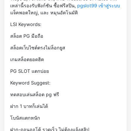
เหล่านี้รองรับฟังก์ชัน ซื้อฟรีสปิน,
pgslot99 เข้าสู่ระบบ
แจ็คพอตใหญ่, และ หมุนอัตโนมัติ
LSI Keywords:
สล็อต PG มือถือ
สล็อตเว็บไซต์ตรงไม่ล็อกยูส
เกมสล็อตยอดฮิต
PG SLOT แตกบ่อย
Keyword Suggest:
ทดสอบเล่นสล็อต pg ฟรี
ฝาก 1 บาทก็เล่นได้
โบนัสแตกหนัก
ฝาก-ถอนออโต้ รวดเร็ว ไม่ต้องแจ้งสลิป