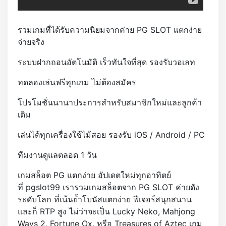
รวมเกมที่ได้รับความนิยมจากค่าย PG SLOT แตกง่าย
จ่ายจริง
ระบบฝากถอนอัตโนมัติ เร็วทันใจที่สุด รองรับวอเลท
ทดลองเล่นฟรีทุกเกม ไม่ต้องสมัคร
โปรโมชั่นนานาประการสำหรับสมาชิกใหม่และลูกค้า
เดิม
เล่นได้ทุกเครื่องใช้ไม้สอย รองรับ iOS / Android / PC
ทีมงานดูแลตลอด 1 วัน
เกมสล็อต PG แตกง่าย อัปเดตใหม่ทุกอาทิตย์
ที่ pgslot99 เรารวมเกมสล็อตจาก PG SLOT ค่ายดัง
ระดับโลก ที่เน้นย้ำโบนัสแตกง่าย ฟีเจอร์สนุกสนาน
และก็ RTP สูง ไม่ว่าจะเป็น Lucky Neko, Mahjong
Ways 2, Fortune Ox, หรือ Treasures of Aztec เกม