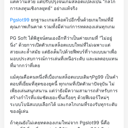
แค่ความสวย แต่ปรับปรุงจนเกมสล็อตแปลงเป็น “กลไก
การลงทุนเชิงกลยุทธ์” อย่างแท้จริง
Pgslot99
ยกฐานะเกมสล็อตไปอีกขั้นด้วยเกมใหม่ที่มี
คุณภาพเกินคาด รวมทั้งมีค่าแก่การทดลองเล่นทุกเกม
PG Soft ได้พิสูจน์ตนเองอีกทีว่าเป็นค่ายเกมที่ “ไม่อยู่
นิ่ง” ด้วยการเปิดตัวเกมสล็อตแบบใหม่ที่ไม่เฉพาะแต่
สวยและล้ำสมัย แต่ยังเต็มไปด้วยฟีพบร์ที่วางแบบมาเพื่อ
มอบประสบการณ์การเล่นที่เหนือระดับ และผลตอบแทน
ที่มากกว่าที่เคย
แม้คุณคือคนหนึ่งที่เบื่อเกมสล็อตแบบเดิมๆPg99 เป็นคำ
ตอบที่เยี่ยมที่สุดของยุคนี้ ทุกเกมที่เปิดตัวมาปัจจุบัน ไม่
เพียงเล่นสนุกสนาน แต่ว่ายังมีความสามารถสำหรับการ
สร้างกำไรที่แจ่มชัดเยอะขึ้นเรื่อยๆ ด้วยฟีเจอร์ใหม่ๆ
ระบบโบนัสแบบเลือกได้ และกลไกเกมที่รองรับทุกระดับ
ของผู้เล่น
ถ้าคุณยังไม่เคยทดลองเกมใหม่จาก Pgslot99 นี่คือ