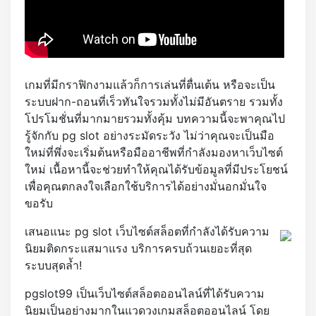
เกมที่มีกราฟิกงามแล้วก็การเล่นที่ตื่นเต้น หรือจะเป็น
ระบบฝาก-ถอนที่เร็วทันใจรวมทั้งไม่มีอันตราย รวมทั้ง
โปรโมชั่นที่มากมายรวมทั้งคุ้ม บทความนี้จะพาคุณไป
รู้จักกับ pg slot อย่างระมัดระวัง ไม่ว่าคุณจะเป็นมือ
ใหม่ที่พึ่งจะเริ่มต้นหรือมืออาชีพที่กำลังมองหาเว็บไซต์
ใหม่ เนื้อหานี้จะช่วยทำให้คุณได้รับข้อมูลที่มีประโยชน์
เพื่อคุณตกลงใจเลือกใช้บริการได้อย่างมั่นอกมั่นใจ
ขอรับ
เสนอแนะ pg slot เว็บไซต์สล็อตที่กำลังได้รับความ
นิยมติดกระแสมาแรง บริการครบถ้วนเยอะที่สุด
ระบบสุดล้ำ!
pgslot99 เป็นเว็บไซต์สล็อตออนไลน์ที่ได้รับความ
นิยมเป็นอย่างมากในแวดวงเกมสล็อตออนไลน์ โดย