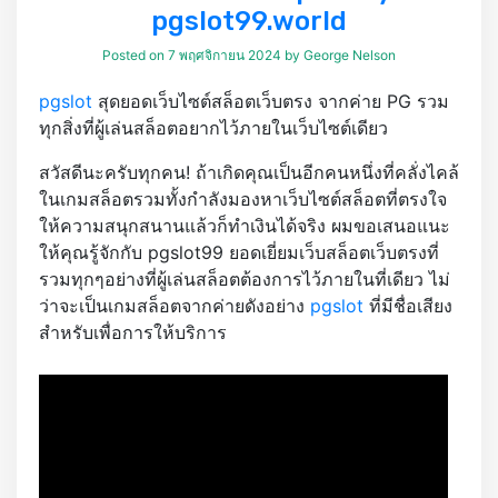
pgslot99.world
Posted on
7 พฤศจิกายน 2024
by
George Nelson
pgslot
สุดยอดเว็บไซต์สล็อตเว็บตรง จากค่าย PG รวม
ทุกสิ่งที่ผู้เล่นสล็อตอยากไว้ภายในเว็บไซต์เดียว
สวัสดีนะครับทุกคน! ถ้าเกิดคุณเป็นอีกคนหนึ่งที่คลั่งไคล้
ในเกมสล็อตรวมทั้งกำลังมองหาเว็บไซต์สล็อตที่ตรงใจ
ให้ความสนุกสนานแล้วก็ทำเงินได้จริง ผมขอเสนอแนะ
ให้คุณรู้จักกับ pgslot99 ยอดเยี่ยมเว็บสล็อตเว็บตรงที่
รวมทุกๆอย่างที่ผู้เล่นสล็อตต้องการไว้ภายในที่เดียว ไม่
ว่าจะเป็นเกมสล็อตจากค่ายดังอย่าง
pgslot
ที่มีชื่อเสียง
สำหรับเพื่อการให้บริการ