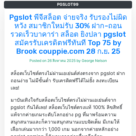
PGSLOT99
Pgslot พีจีสล็อต จ่ายจริง รับรองไม่ผิด
หวัง สมาชิกใหม่รับ 30% ฝาก-ถอน
รวดเร็วบาคาร่า สล็อต ยิงปลา pgslot
สมัครรับเครดิตฟรีทันที Top 75 by
Brook couppie.com 28 ก.ย. 25
Posted on
26 สิงหาคม 2025
by
George Nelson
สล็อตเว็บไซต์ตรงไม่ผ่านเอเย่นต์ส่งตรงจาก pgslot ฝาก
ถอนง่าย ไม่มีขั้นต่ำ รับเครดิตฟรีได้ไม่ยั้ง ลงทะเบียน
เลย!
มาบันเทิงใจกับสล็อตเว็บไซต์ตรงไม่ผ่านเอเย่นต์จาก
pgslot กันได้เลย! สล็อตเว็บไซต์ตรงแท้ 100% ลิขสิทธิ์
แท้จากค่ายเกมระดับโลกอย่าง pg ที่มาพร้อมความ
สนุกสนานและก็ความสนุกสนานแบบจัดเต็ม มีเกมให้
เลือกเล่นมากกว่า 1,000 เกม นอกจากค่ายหลักอย่าง