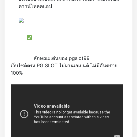
ดาวน์โหลดแอป
ลักษณะเด่นของ pgslot99
เว็บไซต์ตรง PG SLOT ไม่ผ่านเอเย่นต์ ไม่มีอันตราย
100%