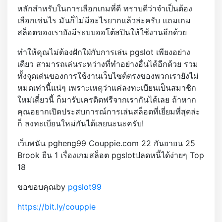
หลักสำหรับในการเลือกเกมที่ดี ทราบดีว่าจำเป็นต้อง
เลือกเช่นไร มันก็ไม่มีอะไรยากแล้วล่ะครับ แถมเกม
สล็อตของเรายังมีระบบออโต้สปินให้ใช้งานอีกด้วย
ทำให้คุณไม่ต้องฝักใฝ่กับการเล่น pgslot เพียงอย่าง
เดียว สามารถเล่นระหว่างที่ทำอย่างอื่นได้อีกด้วย รวม
ทั้งจุดเด่นของการใช้งานเว็บไซต์ตรงของพวกเรายังไม่
หมดเท่านี้แน่ๆ เพราะเหตุว่าแค่ลงทะเบียนเป็นสมาชิก
ใหม่เดี๋ยวนี้ ก็มารับเครดิตฟรีจากเรากันได้เลย ถ้าหาก
คุณอยากเปิดประสบการณ์การเล่นสล็อตที่เยี่ยมที่สุดล่ะ
ก็ ลงทะเบียนใหม่กันได้เลยนะนะครับ!
เว็บพนัน pgheng99 Couppie.com 22 กันยายน 25
Brook ยืน 1 เรื่องเกมสล็อต pgslotปลดหนี้ได้ง่ายๆ Top
18
ขอขอบคุณby
pgslot99
https://bit.ly/couppie