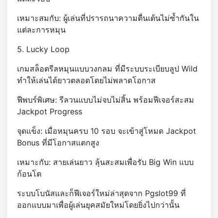
เหมาะสมกับ: ผู้เล่นที่ปรารถนาความตื่นเต้นไม่ซ้ำกันใน
แต่ละการหมุน
5. Lucky Loop
เกมสล็อตรีลหมุนแบบวงกลม ที่มีระบบระเบียบลูป Wild
ทำให้เล่นได้ยาวตลอดโดยไม่พลาดโอกาส
ฟีพบร์พิเศษ: รีลวนแบบไม่จบไม่สิ้น พร้อมฟีเจอร์สะสม
Jackpot Progress
จุดแข็ง: เมื่อหมุนครบ 10 รอบ จะเข้าสู่โหมด Jackpot
Bonus ที่มีโอกาสแตกสูง
เหมาะกับ: สายเล่นยาว ลุ้นสะสมเพื่อรับ Big Win แบบ
ก้อนโต
ระบบโบนัสและก็ฟีเจอร์ใหม่ล่าสุดจาก Pgslot99 ที่
ออกแบบมาเพื่อผู้เล่นยุคสมัยใหม่โดยยิ่งไปกว่านั้น