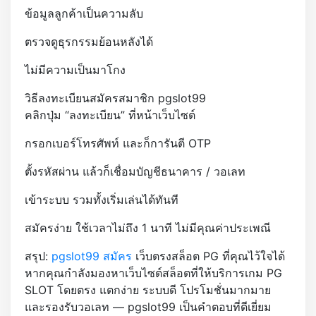
ข้อมูลลูกค้าเป็นความลับ
ตรวจดูธุรกรรมย้อนหลังได้
ไม่มีความเป็นมาโกง
วิธีลงทะเบียนสมัครสมาชิก pgslot99
คลิกปุ่ม “ลงทะเบียน” ที่หน้าเว็บไซต์
กรอกเบอร์โทรศัพท์ และก็การันตี OTP
ตั้งรหัสผ่าน แล้วก็เชื่อมบัญชีธนาคาร / วอเลท
เข้าระบบ รวมทั้งเริ่มเล่นได้ทันที
สมัครง่าย ใช้เวลาไม่ถึง 1 นาที ไม่มีคุณค่าประเพณี
สรุป:
pgslot99 สมัคร
เว็บตรงสล็อต PG ที่คุณไว้ใจได้
หากคุณกำลังมองหาเว็บไซต์สล็อตที่ให้บริการเกม PG
SLOT โดยตรง แตกง่าย ระบบดี โปรโมชั่นมากมาย
และรองรับวอเลท — pgslot99 เป็นคำตอบที่ดีเยี่ยม