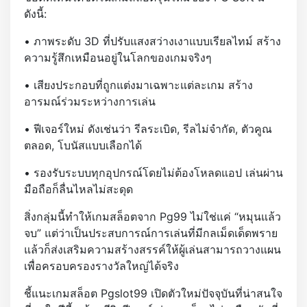
ดังนี้:
• ภาพระดับ 3D ที่ปรับแสงสว่างเงาแบบเรียลไทม์ สร้าง
ความรู้สึกเหมือนอยู่ในโลกของเกมจริงๆ
• เสียงประกอบที่ถูกแต่งมาเฉพาะแต่ละเกม สร้าง
อารมณ์ร่วมระหว่างการเล่น
• ฟีเจอร์ใหม่ ดังเช่นว่า รีลระเบิด, รีลไม่จำกัด, ตัวคูณ
ตลอด, โบนัสแบบเลือกได้
• รองรับระบบทุกอุปกรณ์โดยไม่ต้องโหลดแอป เล่นผ่าน
มือถือก็ลื่นไหลไม่สะดุด
สิ่งกลุ่มนี้ทำให้เกมสล็อตจาก Pg99 ไม่ใช่แค่ “หมุนแล้ว
จบ” แต่ว่าเป็นประสบการณ์การเล่นที่มีกลเม็ดเด็ดพราย
แล้วก็ส่งเสริมความสร้างสรรค์ให้ผู้เล่นสามารถวางแผน
เพื่อครอบครองรางวัลใหญ่ได้จริง
ชี้แนะเกมสล็อต Pgslot99 เปิดตัวใหม่ปัจจุบันที่น่าสนใจ