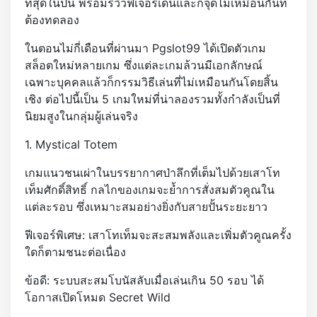
ที่สุดในปีนี้ พร้อมรีวิวฟีเจอร์เด่นและก็จุดไม่เหมือนกันที่
ต้องทดลอง
ในตอนไม่กี่เดือนที่ผ่านมา Pgslot99 ได้เปิดตัวเกม
สล็อตใหม่หลายเกม ซึ่งแต่ละเกมล้วนมีเอกลักษณ์
เฉพาะบุคคลแล้วก็กรรมวิธีเล่นที่ไม่เหมือนกันโดยสิ้น
เชิง ต่อไปนี้เป็น 5 เกมใหม่ที่น่าลองรวมทั้งกำลังเป็นที่
นิยมสูงในกลุ่มผู้เล่นจริง
1. Mystical Totem
เกมแนวชนเผ่าในบรรยากาศป่าลึกที่เต็มไปด้วยเสาโท
เท็มศักดิ์สิทธิ์ กลไกของเกมจะย้ำการสั่งสมตัวคูณใน
แต่ละรอบ ซึ่งเหมาะสมอย่างยิ่งกับสายปั้นระยะยาว
ฟีเจอร์พิเศษ: เสาโทเท็มจะสะสมพลังและเพิ่มตัวคูณครั้ง
ใดก็ตามชนะต่อเนื่อง
ข้อดี: ระบบสะสมโบนัสลับเมื่อเล่นเกิน 50 รอบ ได้
โอกาสเปิดโหมด Secret Wild