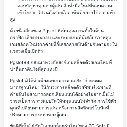
ตอบปัญหาทุกสายผู้เล่น อีกทั้งมือใหม่ที่ชอบความ
เข้าใจง่าย ไปจนถึงสายมืออาชีพที่อยากได้ความท้า
สูง
ด้วยชื่อเสียงของ Pgslot ที่เน้นคุณภาพทั้งในด้าน
กราฟิก เสียงประกอบ และระบบเกมที่มีเสถียรภาพสูง
เกมสล็อตใหม่จากค่ายนี้ก็เลยกลายเป็นด้ามจับตามองใน
แวดวงเมื่อเปิดตัว
Pgslot99 กลับมาทวงบัลลังก์เกมสล็อตด้วยเกมใหม่ที่
น่าตื่นตาตื่นใจที่สุดแห่งปี
Pgslot มิได้ทำเพียงแค่เกมงาม แต่ยัง “กำหนดม
มาตรฐานใหม่” ให้กับวงการสล็อตด้วยฟีพบร์เฉพาะที่
ค่ายอื่นไม่สามารถลอกเลียนแบบได้อย่างไม่ยากเย็นไม่
ว่าจะเป็นการวางแบบรีลให้หมุนแบบไม่จำกัด การใช้ตัว
คูณที่เปลี่ยนตามการเล่น หรือการผลิตฟีพบร์โบนัสที่
ปรับตามการกระทำของผู้เล่น
ข้อดีที่เห็นได้ชัดในเกมสล็อตรุ่นใหม่ของ PG Soft มี