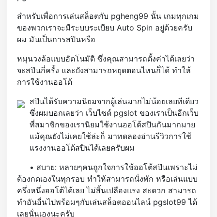
สำหรับเพื่อการเล่นสล็อตกับ pgheng99 นั้น เกมทุกเกม
ของพวกเราจะมีระบบระเบียบ Auto Spin อยู่ด้วยครับ
ผม มันเป็นการสปินหรือ
หมุนวงล้อแบบอัตโนมัติ ซึ่งคุณสามารถตั้งค่าได้เลยว่า
จะสปินกี่ครั้ง และยังสามารถหยุดตอนไหนก็ได้ ทำให้
การใช้งานออโต้
สปินได้รับความนิยมจากผู้เล่นมากไม่น้อยเลยทีเดียว
ซึ่งผมบอกเลยว่า เว็บไซต์ pgslot ของเราเป็นอีกเว็บ
ที่สมาชิกของเรานิยมใช้งานออโต้สปินกันมากมาย
แม้คุณยังไม่เคยใช้ล่ะก็ มาทดลองอ่านรีวิวการใช้
แรงงานออโต้สปินได้เลยครับผม
• สบาย: หลายๆคนถูกใจการใช้ออโต้สปินเพราะไม่
ต้องกดเองในทุกรอบ ทำให้สามารถนั่งพัก หรือเล่นแบบ
ครึ่งหนึ่งออโต้ได้เลย ไม่สิ้นเปลืองแรง สะดวก สามารถ
ทำอันอื่นไปพร้อมๆกับเล่นสล็อตออนไลน์ pgslot99 ได้
เลยนั่นเองนะครับ