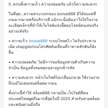
5. ครบทั้งความเร็ว ความปลอดภัย แล้วก็ความสะดวก
ในที่สุด…ความครบวงจรของ bonus888 มิได้จบแค่ที่
เกมมากมายหรือบริการดี แม้กระนั้นยังเอาใจใส่ในราย
ละเอียดเล็กๆที่ทำให้เว็บไซต์แห่งนี้ตอบโจทย์คนเล่นจริง
อย่างแท้จริง
• ความเร็ว:
bonus888
ระบบโหลดไว ไม่รับประทาน
เน็ต เล่นpgslotบนโทรศัพท์เคลื่อนที่ราคาหลักพันก็ยัง
ลื่น
• ความปลอดภัย: ไม่มีการขอข้อมูลส่วนตัวเกินความ
จำเป็น ข้อมูลทั้งหมดทุกอย่างถูกเข้ารหัส
• ความสะดวก: หน้าเว็บไซต์ไม่เกลื่อนกลาด ใช้งานง่าย
ถึงแม้ไม่เคยเล่นสล็อตมาก่อน
ทั้งปวงนี้ทำให้ สล็อต888 กลายเป็น เว็บไซต์ที่คน
ประเทศไทยพูดถึงมากที่สุดในปี 2025 สำหรับสายสล็อต
และพนันผ่านมือถือ