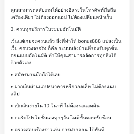
คุณสามารถสลับเกมได้อย่างอิสระในโทรศัพท์มือถือ
เครื่องเดียว ไม่ต้องออกแอป ไม่ต้องเปลี่ยนหน้าเว็บ
3. ครบทุกบริการในระบบอัตโนมัติ
เว้นแต่เกมจะครบแล้ว สิ่งที่ทำให้ bonus888 แปลงเป็น
เว็บ ครบวงจรจริง ก็คือ ระบบหลังบ้านที่รองรับทุกขั้น
ตอนแบบอัตโนมัติ ทำให้คุณสามารถจัดการทุกสิ่งได้
ด้วยตัวเอง
• สมัครผ่านมือถือได้เลย
• ฝากเงินผ่านแอปธนาคารหรือวอลเล็ท ไม่ต้องแนบ
สลิป
• เบิกเงินง่ายใน 10 วินาที ไม่ต้องรอแอดมิน
• กดรับโปรโมชั่นเองทุกๆวัน ไม่มีขั้นตอนซับซ้อน
• ตรวจสอบเรื่องราวเล่น การฝากถอน ได้ทันที