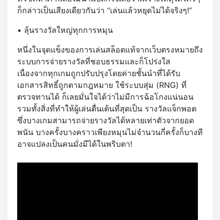
ก็กล่าวเป็นเสียงเดียวกันว่า “เล่นแล้วหยุดไม่ได้จริงๆ!”
• ลุ้นรางวัลใหญ่ทุกการหมุน
หนึ่งในจุดแข็งของการเล่นสล็อตแท้จากเว็บตรงหมายถึง
ระบบการจ่ายรางวัลที่ชอบธรรมและก็โปร่งใส
เนื่องจากทุกเกมถูกปรับปรุงโดยค่ายชั้นนำที่ได้รับ
เอกสารสิทธิ์ถูกตามกฎหมาย ใช้ระบบสุ่ม (RNG) ที่
ตรวจทานได้ ก็เลยมั่นใจได้ว่าไม่มีการฉ้อโกงแน่นอน
รวมทั้งสิ่งที่ทำให้ผู้เล่นตื่นเต้นที่สุดเป็น รางวัลแจ็กพอต
ซึ่งบางเกมสามารถจ่ายรางวัลได้หลายเท่าตัวจากยอด
พนัน บางครั้งบางคราวเพียงหมุนไม่จำนวนกี่ครั้งก็บางที
อาจแปลงเป็นคนมั่งมีได้ในพริบตา!