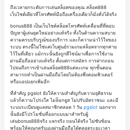
ถึงเวลายกระดับการเล่นสล็อตของคุณ สล็อต888
เว็บไซต์เดียวที่โทรศัพท์มือถือเครื่องเดียวก็มั่งคั่งได้จริง
bonus888 เป็นเว็บไซต์สล็อตโทรศัพท์เคลื่อนที่ที่ตอบ
ปัญหาผู้เล่นยุคใหม่อย่างแท้จริง ทั้งในด้านความสบาย
ความครบบริบรูณ์ของบริการ และก็ความน่าไว้ใจของ
ระบบ ตรงนี้ไม่ใช่แค่เว็บศูนย์รวมเกมสล็อตจากทุกค่าย
ไว้ในที่เดียว แม้กระนั้นยังถูกดีไซน์มาเพื่อการใช้งาน
ผ่านมือถืออย่างแท้จริง ตั้งแต่การสมัคร การฝากถอน
ไปจนถึงการเข้าเล่นสล็อต888แต่ละเกม ทุกขั้นตอน
สามารถทำเป็นผ่านมือถือโดยไม่ต้องพึ่งคอมพิวเตอร์
หรือแอปแยกเพิ่มอีก
ที่สำคัญ pgslot ยังให้ความสำคัญกับความยุติธรรม
แล้วก็ความโปร่งใส ไม่ล็อกยูส ไม่ปรับอัตราชนะ และมี
ระบบระเบียบดูแลสมาชิกตลอด 1 วัน
pgslot
นอกจาก
นั้นยังมีโปรโมชั่นที่ออกแบบมาสำหรับผู้
เล่นbonus888จริง แจกจริง ถอนได้จริง ไม่ซับซ้อน
พร้อมให้คุณกดรับเองผ่านมือถือได้ตลอดระยะเวลา