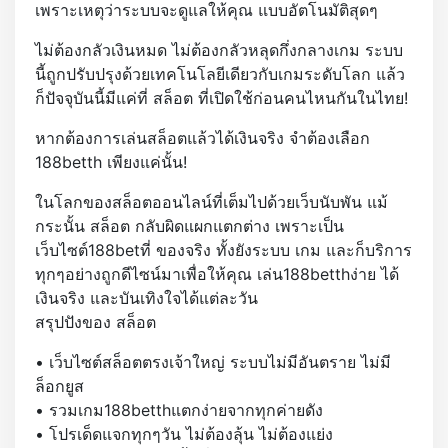
เพราะเหตุว่าระบบจะดูแลให้คุณ แบบอัตโนมัติสุดๆ
ไม่ต้องกลัวเงินหมด ไม่ต้องกลัวหลุดกึ่งกลางเกม ระบบ
นี้ถูกปรับปรุงด้วยเทคโนโลยีเดียวกับเกมระดับโลก แล้ว
ก็ปัจจุบันนี้มีแค่ที่ สล็อต ที่เปิดใช้ก่อนคนไหนกันในไทย!
หากต้องการเล่นสล็อตแล้วได้เงินจริง จำต้องเลือก
188betth เพียงแค่นั้น!
ในโลกของสล็อตออนไลน์ที่เต็มไปด้วยเว็บนับพัน แม้
กระนั้น สล็อต กลับผิดแผกแตกต่าง เพราะเป็น
เว็บไซต์188betที่ ของจริง ทั้งยังระบบ เกม และก็บริการ
ทุกๆอย่างถูกดีไซน์มาเพื่อให้คุณ เล่น188betthง่าย ได้
เงินจริง และบันเทิงใจได้แต่ละวัน
สรุปปังของ สล็อต
• เว็บไซต์สล็อตตรงเจ้าใหญ่ ระบบไม่มีอันตราย ไม่มี
ล็อกยูส
• รวมเกม188betthแตกง่ายจากทุกค่ายดัง
• โปรเด็ดแจกทุกๆวัน ไม่ต้องลุ้น ไม่ต้องแย่ง