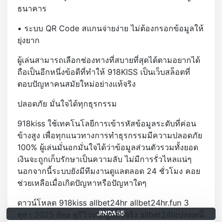
ธนาคาร
• ระบบ QR Code สแกนจ่ายง่าย ไม่ต้องกรอกข้อมูลให้
ยุ่งยาก
ผู้เล่นสามารถเลือกช่องทางที่สบายที่สุดได้ตามอยากได้
ถือเป็นอีกหนึ่งข้อดีที่ทำให้ 918KISS เป็นเว็บสล็อตที่
ตอบปัญหาคนสมัยใหม่อย่างแท้จริง
ปลอดภัย มั่นใจได้ทุกธุรกรรม
918kiss ใช้เทคโนโลยีการเข้ารหัสข้อมูลระดับที่ค่อน
ข้างสูง เพื่อทุกแนวทางการทำธุรกรรมมีความปลอดภัย
100% ผู้เล่นมั่นอกมั่นใจได้ว่าข้อมูลส่วนตัวรวมทั้งยอด
เงินจะถูกเก็บรักษาเป็นความลับ ไม่มีการรั่วไหลแน่ๆ
นอกจากนี้ระบบยังมีทีมงานดูแลตลอด 24 ชั่วโมง คอย
ช่วยเหลือเมื่อเกิดปัญหาหรือปัญหาใดๆ
ดาวน์โหลด 918kiss allbet24hr allbet24hr.fun 3
JINDA55
ตุลา 2025 Bea ดูรีวิวจากลูกค้าจริง allbet24hrปลดหนี้