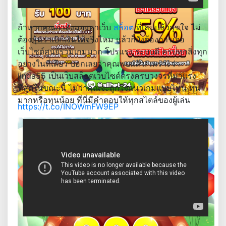
ถ้าหากคุณกำลังมองหาเว็บ
สล็อต
ที่เล่นแล้วสุขใจ ไม่
ต้องลุ้นว่าเบิกเงินได้จริงไหม แล้วก็ยังต้องการเจอ
เว็บไซต์ศูนย์รวมเกมมาก โปรแรง ระบบดี ครบทุกสิ่งทุก
อย่างในที่เดียว บอกเลยว่าคุณพบแล้ว! เพราะว่า
jinda55 เป็นเว็บสล็อตเว็บไซต์ตรงครบวงจรที่มาแรง
ที่สุดในขณะนี้ ไม่ว่าคุณจะถูกใจแนวเกมแบบไหน ทุน
มากหรือทุนน้อย ที่นี่มีคำตอบให้ทุกสไตล์ของผู้เล่น
https://t.co/INOWmFW9EP