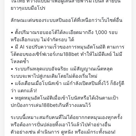
ในไทย ที่วางแบบมาเพื่อผู้เล่นสายฟาร์มโบนัส สายปั่น
ยาวๆแบบมือโปร
ลักษณะเด่นของระบบสปินออโต้ที่เหนือกว่าเว็บไซต์อื่น
• ตั้งปริมาณรอบออโต้ได้ละเอียดมากถึง 1,000 รอบ
หรือเลือกแบบ ไม่จำกัดรอบ ได้
• มี AI รอปรับความเร็วของการหมุนอัตโนมัติ ตามการ
โต้ตอบของเซิร์ฟเวอร์เกม188bet ทำให้ไม่มีดีเลย์ ไม่มี
โหลดซ้ำ
• ระบบกันหลุดแบบอัจฉริยะ แม้สัญญาณเน็ตหลุด
ระบบจะพาไปสู่เกมเดิมโดยไม่ต้องเริ่มใหม่
• แจ้งเตือนเมื่อโบนัสเข้า แม้กำลังเปิดสปินทิ้งไว้ ก็ยังรู้ดี
ว่า แตกแล้ว!
• หยุดหมุนอัตโนมัติเมื่อเข้าโบนัสหรือได้เงินตามเป้า
ปกป้องการเล่น188betเกินที่วางแผนไว้
ระบบนี้เหมาะสมกับคนที่ไม่ได้อยากกดหมุนเองทุกครั้ง
หรือต้องการปั่นปล่อยทิ้งเอาไว้แล้วไปทำอย่างอื่น
ตัวอย่างเช่น ดำเนินการ ดูหนัง หรือแม้กระทั้งนอน!