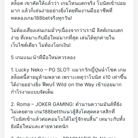
สล็อต เขาคัดให้แล้วว่า เกมไหนแตกจริง โบนัสเข้าบ่อย
มาก แล้วก็เล่นง่ายอย่างยิ่งโดยทีมงานมืออาชีพที่
ทดลองเกม188betจริงทุกวัน!
ไม่ต้องเสี่ยงเล่นเกมมั่วๆเนื่องจากว่าเรามี ลิสต์เกมแตก
ง่าย ที่เหมาะกับมือใหม่มากที่สุด เล่นได้ทุกค่ายใน
เว็บไซต์เดียว ไม่ต้องโยกเงิน!
5 เกมแนะนำที่มือใหม่ควรลอง
1. Lucky Neko – PG SLOT: แมวกวักญี่ปุ่นนำโชค เกม
สล็อตนี้สายมูห้ามพลาด เพราะเหตุว่าโบนัส x10 เท่าขึ้น
ได้ง่ายอย่างยิ่ง ฟีพบร์ Wild on the Way เข้าบ่อยมาก
กำไรงามแบบจัดเต็ม
2. Roma – JOKER GAMING: ตำนานความมันส์ที่ยัง
ไม่เคยตาย เกม188betthแนวสู้สิงโตสุดคลาสสิกที่
“โบนัสเข้าแล้วต่อคอมโบได้ไม่รู้จักจบสิ้น” เหมาะกับทั้ง
ยังมือใหม่และสายหวดหนัก