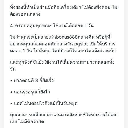
ทั้งผองนี้ทำเป็นผ่านมือถือเครื่องเดียว ไม่ต้องพึ่งคอม ไม่
ต้องรอคนกลาง
4. ครอบคลุมทุกขณะ ใช้งานได้ตลอด 1 วัน
ไม่ว่าคุณจะเป็นสายเล่นbonus888กลางคืน หรือผู้ที่
อยากหมุนสล็อตตอนพักกลางวัน pgslot เปิดให้บริการ
ตลอด 1 วัน ไม่มีหยุด ไม่มีปิดแก้ไขแบบไม่แจ้งล่วงหน้า
และทุกฟังก์ชันยังใช้งานได้เต็มความสามารถตลอดทั้ง
วัน
• ฝากตอนตี 3 ก็ยังเร็ว
• ถอนรุ่งอรุณก็ยังไว
• แอดไม่นตอบไวถึงแม้เป็นวันหยุด
คุณสามารถเลือกเวลาเล่นตามจังหวะชีวิตของตนได้เลย
แบบไม่มีข้อจำกัด