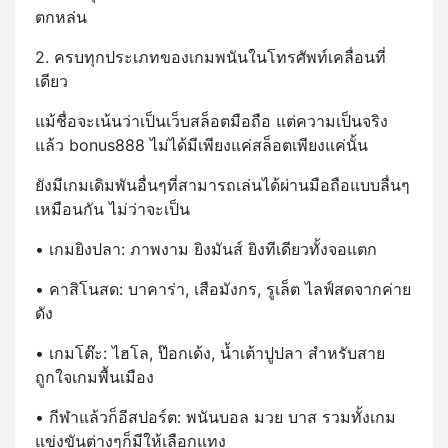
ตกหล่น
2. ครบทุกประเภทของเกมพนันในโทรศัพท์เคลื่อนที่
เดียว
แม้ชื่อจะเน้นว่าเป็นเว็บสล็อตมือถือ แต่ความเป็นจริง
แล้ว bonus888 ไม่ได้มีเพียงแค่สล็อตเพียงแค่นั้น
ยังมีเกมเดิมพันอื่นๆที่สามารถเล่นได้ผ่านมือถือแบบลื่นๆ
เหมือนกัน ไม่ว่าจะเป็น
• เกมยิงปลา: ภาพงาม ยิงมันส์ ยิงทีเดียวทั้งจอแตก
• คาสิโนสด: บาคาร่า, เสือมังกร, รูเล็ต ไลฟ์สดจากค่าย
ดัง
• เกมโต๊ะ: ไฮโล, ป๊อกเด้ง, น้ำเต้าปูปลา สำหรับสาย
ถูกใจเกมพื้นเมือง
• กีฬาแล้วก็อีสปอร์ต: พนันบอล มวย บาส รวมทั้งเกม
แข่งขันต่างๆก็มีให้เลือกแทง