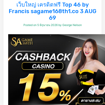
เว็บใหญ่ เครดิตฟรี Top 46 by
Francis sagame168th1.co 3 AUG
69
Posted on
5 มิถุนายน 2026
by
George Nelson