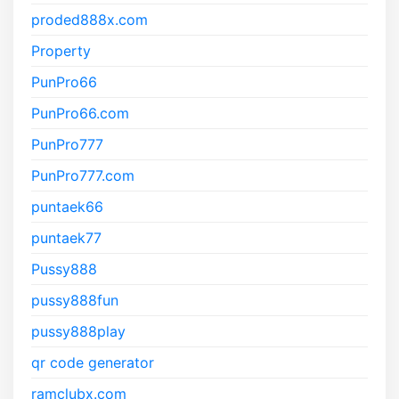
proded888x.com
Property
PunPro66
PunPro66.com
PunPro777
PunPro777.com
puntaek66
puntaek77
Pussy888
pussy888fun
pussy888play
qr code generator
ramclubx.com