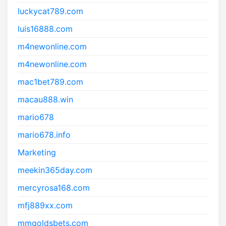
luckycat789.com
luis16888.com
m4newonline.com
m4newonline.com
mac1bet789.com
macau888.win
mario678
mario678.info
Marketing
meekin365day.com
mercyrosa168.com
mfj889xx.com
mmgoldsbets.com