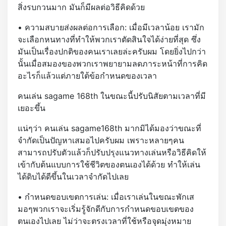
สิ่งรบกวนมาก มันก็มีผลต่อวิธีคิดด้วย
• ความสบายส่งผลต่อการเลือก: เมื่อมีเวลาน้อย เรามัก
จะเลือกหนทางที่ทำให้พวกเราตัดสินใจได้ง่ายที่สุด ซึ่ง
มันเป็นเรื่องปกติของคนเราเลยล่ะครับผม โดยยิ่งไปกว่า
นั้นเมื่อสมองของพวกเราพยายามลดภาระหน้าที่การคิด
อะไรก็แล้วแต่ภายใต้ข้อกำหนดของเวลา
คนเล่น sagame 168th ในขณะนี้ปรับนิสัยตามเวลาที่มี
เยอะขึ้น
แน่ๆว่า คนเล่น sagame168th มากมิได้มองว่าขณะที่
จำกัดเป็นปัญหาเสมอไปครับผม เพราะหลายๆคน
สามารถปรับตัวแล้วก็ปรับปรุงแนวทางเล่นหรือวิธีคิดให้
เข้ากับต้นแบบการใช้ชีวิตของตนเองได้ด้วย ทำให้เล่น
ได้ดิบได้ดีขึ้นในเวลาจำกัดไปเลย
• กำหนดขอบเขตการเล่น: เมื่อเราเล่นในขณะพักเส
มอๆพวกเราจะเริ่มรู้จักดีกับการกำหนดขอบเขตของ
ตนเองไปเลย ไม่ว่าจะตรงเวลาที่ใช้หรือจุดมุ่งหมาย