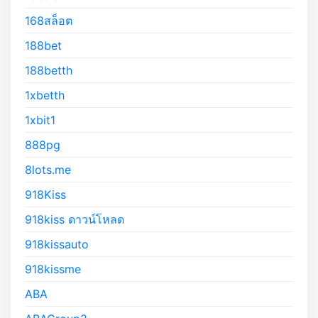
168สล็อต
188bet
188betth
1xbetth
1xbit1
888pg
8lots.me
918Kiss
918kiss ดาวน์โหลด
918kissauto
918kissme
ABA