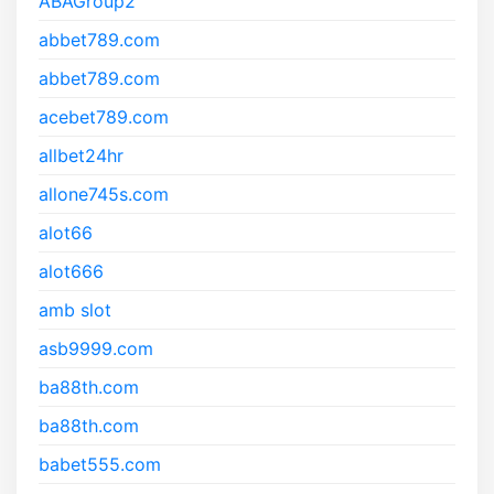
ABAGroup2
abbet789.com
abbet789.com
acebet789.com
allbet24hr
allone745s.com
alot66
alot666
amb slot
asb9999.com
ba88th.com
ba88th.com
babet555.com