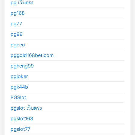
pg เว็บตรง
pg168
pg77
pg99
pgceo
pggold168bet.com
pgheng99
pgjoker
pgk44b
PGSlot
pgslot เว็บตรง
pgslot168
pgslot77