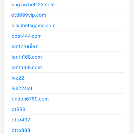
kingxxxbet123.com
kitti999vip.com
lalikabetsgame.com
lcbet444.com
lion123สล็อต
lionth168.com
lionth168.com
live22
live22slot
london6789.com
lot888
lotto432
lotto888