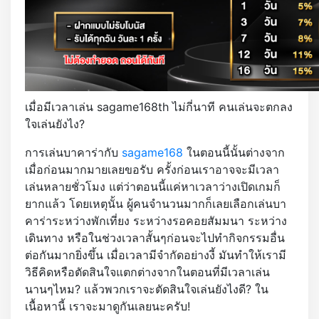
เมื่อมีเวลาเล่น sagame168th ไม่กี่นาที คนเล่นจะตกลง
ใจเล่นยังไง?
การเล่นบาคาร่ากับ
sagame168
ในตอนนี้นั้นต่างจาก
เมื่อก่อนมากมายเลยขอรับ ครั้งก่อนเราอาจจะมีเวลา
เล่นหลายชั่วโมง แต่ว่าตอนนี้แค่หาเวลาว่างเปิดเกมก็
ยากแล้ว โดยเหตุนั้น ผู้คนจำนวนมากก็เลยเลือกเล่นบา
คาร่าระหว่างพักเที่ยง ระหว่างรอคอยสัมมนา ระหว่าง
เดินทาง หรือในช่วงเวลาสั้นๆก่อนจะไปทำกิจกรรมอื่น
ต่อกันมากยิ่งขึ้น เมื่อเวลามีจำกัดอย่างงี้ มันทำให้เรามี
วิธีคิดหรือตัดสินใจแตกต่างจากในตอนที่มีเวลาเล่น
นานๆไหม? แล้วพวกเราจะตัดสินใจเล่นยังไงดี? ใน
เนื้อหานี้ เราจะมาดูกันเลยนะครับ!