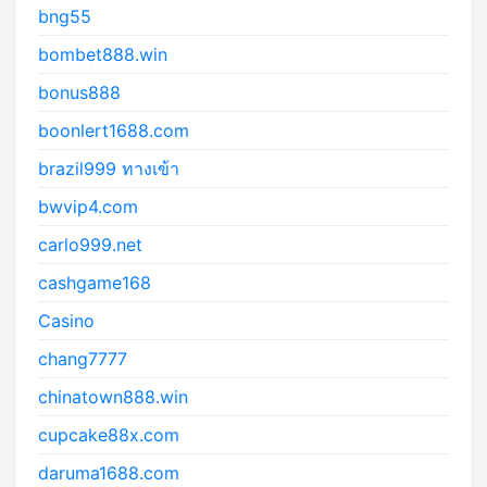
bng55
bombet888.win
bonus888
boonlert1688.com
brazil999 ทางเข้า
bwvip4.com
carlo999.net
cashgame168
Casino
chang7777
chinatown888.win
cupcake88x.com
daruma1688.com