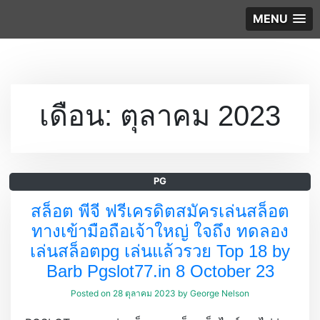
MENU
S
k
เดือน:
ตุลาคม 2023
i
p
t
o
PG
c
o
สล็อต พีจี ฟรีเครดิตสมัครเล่นสล็อต
n
ทางเข้ามือถือเจ้าใหญ่ ใจถึง ทดลอง
t
เล่นสล็อตpg เล่นแล้วรวย Top 18 by
e
Barb Pgslot77.in 8 October 23
n
t
Posted on
28 ตุลาคม 2023
by
George Nelson