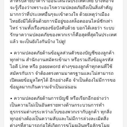
สำหรับสายบาคาร่าออนไลน์ในประเทศไทย บางทีอาจ
จะรู้เรื่องว่าเพราะอะไรความปลอดภัยถึงเป็นสิ่งสำคัญ
มากกว่าที่ประเทศอื่นๆจะเข้าดวงใจ ด้วยเหตุว่าเมือง
ไทยยังมิได้เห็นด้วยการมีอยู่ของสล็อตออนไลน์ซักเท่า
ไหร่ รวมทั้งเรื่องของข้อบังคับด้วย บอกได้เลยว่า ระบบ
รักษาความปลอดภัยของพวกเราก็คือสุดที่สุดในประเทศ
แล้ว จะเป็นยังไงกันบ้าง ไปดู!
• ความปลอดภัยด้านข้อมูลส่วนตัวของบัญชีของลูกค้า
ทุกท่าน สำนักงานสมัครเข้ามา หรือรวมถึงข้อมูลรหัส
ไอดี Line หรือ password ต่างๆของลูกค้าทุกคนที่ใช้
สมัครกับเรา จำต้องตรงตามมาตรฐานและไม่สามารถ
เปิดเผยข้อมูลใดๆได้ อีกอย่างคือ จำเป็นต้องไม่มีการขอ
ข้อมูลมากเกินความจำเป็นแน่นอน
• ความปลอดภัยด้านการบัญชี หรือเรียกอีกอย่างว่า
เป็นความไม่เป็นอันตรายทางด้านกระบวนการทำ
ธุรกรรมต่างๆระหว่างเว็บของพวกเรากับลูกค้า ทุกสิ่ง
ทุกอย่างต้องเป็นความลับและไม่มีการล่วงละเมิดสิ่ง
ต่างๆที่สามารถก่อให้เกิดการขโมยเงินหรือลักขโมย