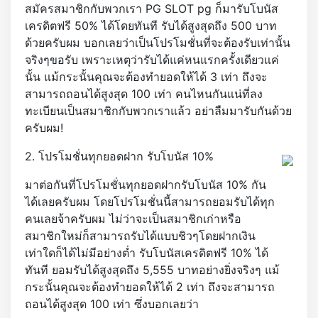
สมัครสมาชิกกับพวกเรา PG SLOT pg ก็มารับโบนัส
เครดิตฟรี 50% ได้โดยทันที รับได้สูงสุดถึง 500 บาท
ด้วยครับผม บอกเลยว่าเป็นโปรโมชั่นที่จะต้องรับเท่านั้น
จริงๆขอรับ เพราะเหตุว่ารับได้แค่หนแรกครั้งเดียวแค่
นั้น แม้กระนั้นคุณจะต้องทำยอดให้ได้ 3 เท่า ถึงจะ
สามารถถอนได้สูงสุด 100 เท่า คนไหนกันแน่ที่ลง
ทะเบียนเป็นสมาชิกกับพวกเราแล้ว อย่าลืมมารับกันด้วย
ครับผม!
2. โปรโมชั่นทุกยอดฝาก รับโบนัส 10%
มาต่อกันที่โปรโมชั่นทุกยอดฝากรับโบนัส 10% กัน
ได้เลยครับผม โดยโปรโมชั่นนี้สามารถยอมรับได้ทุก
คนเลยจ้าครับผม ไม่ว่าจะเป็นสมาชิกเก่าหรือ
สมาชิกใหม่ก็สามารถรับได้แบบชิวๆโดยฝากเงิน
เท่าใดก็ได้ไม่มีอย่างต่ำ รับโบนัสเครดิตฟรี 10% ได้
ทันที ยอมรับได้สูงสุดถึง 5,555 บาทอย่างยิ่งจริงๆ แม้
กระนั้นคุณจะต้องทำยอดให้ได้ 2 เท่า ถึงจะสามารถ
ถอนได้สูงสุด 100 เท่า ซึ่งบอกเลยว่า