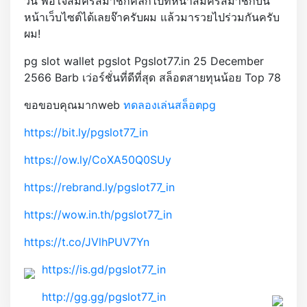
วัน พอใจสมัครสมาชิกคลิกไปที่หน้าสมัครสมาชิกบน
หน้าเว็บไซต์ได้เลยจ๊าครับผม แล้วมารวยไปร่วมกันครับ
ผม!
pg slot wallet pgslot Pgslot77.in 25 December
2566 Barb เว่อร์ชั่นที่ดีที่สุด สล็อตสายทุนน้อย Top 78
ขอขอบคุณมากweb
ทดลองเล่นสล็อตpg
https://bit.ly/pgslot77_in
https://ow.ly/CoXA50Q0SUy
https://rebrand.ly/pgslot77_in
https://wow.in.th/pgslot77_in
https://t.co/JVlhPUV7Yn
https://is.gd/pgslot77_in
http://gg.gg/pgslot77_in