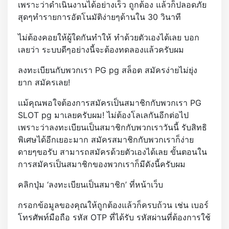
เพราะว่าดำเนินงานได้อย่างเร็ว ถูกต้อง แล้วก็ปลอดภัย
สุดๆทำรายการอัตโนมัติง่ายๆด้านใน 30 วินาที
ไม่ต้องคอยให้ผู้ใดกันทำให้ ทำด้วยตัวเองได้เลย บอก
เลยว่า ระบบดีๆอย่างนี้จะต้องทดลองแล้วครับผม
ลงทะเบียนกับพวกเรา PG pg สล็อต สมัครง่ายไม่ยุ่ง
ยาก สมัครเลย!
แม้คุณพอใจต้องการสมัครเป็นสมาชิกกับพวกเรา PG
SLOT pg มาเลยครับผม! ไม่ต้องโลเลกันอีกต่อไป
เพราะว่าลงทะเบียนเป็นสมาชิกกับพวกเราวันนี้ รับสิทธิ
พิเศษได้อีกเยอะมาก สมัครสมาชิกกับพวกเราก็ง่าย
ดายๆขอรับ สามารถสมัครด้วยตัวเองได้เลย ขั้นตอนใน
การสมัครเป็นสมาชิกของพวกเราก็มีดังนี้ครับผม
คลิกปุ่ม ‘ลงทะเบียนเป็นสมาชิก’ ที่หน้าเว็บ
กรอกข้อมูลของคุณให้ถูกต้องแล้วก็ครบถ้วน เช่น เบอร์
โทรศัพท์มือถือ รหัส OTP ที่ได้รับ รหัสผ่านที่ต้องการใช้