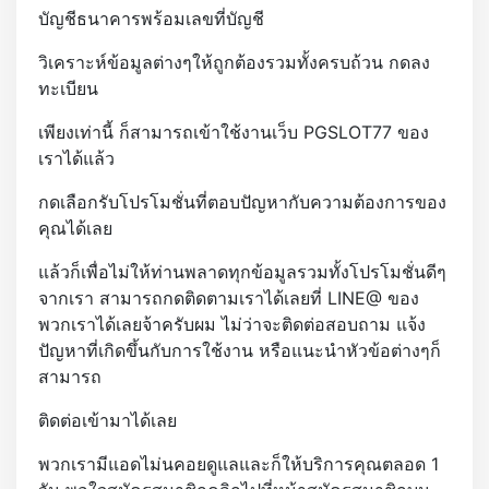
บัญชีธนาคารพร้อมเลขที่บัญชี
วิเคราะห์ข้อมูลต่างๆให้ถูกต้องรวมทั้งครบถ้วน กดลง
ทะเบียน
เพียงเท่านี้ ก็สามารถเข้าใช้งานเว็บ PGSLOT77 ของ
เราได้แล้ว
กดเลือกรับโปรโมชั่นที่ตอบปัญหากับความต้องการของ
คุณได้เลย
แล้วก็เพื่อไม่ให้ท่านพลาดทุกข้อมูลรวมทั้งโปรโมชั่นดีๆ
จากเรา สามารถกดติดตามเราได้เลยที่ LINE@ ของ
พวกเราได้เลยจ้าครับผม ไม่ว่าจะติดต่อสอบถาม แจ้ง
ปัญหาที่เกิดขึ้นกับการใช้งาน หรือแนะนำหัวข้อต่างๆก็
สามารถ
ติดต่อเข้ามาได้เลย
พวกเรามีแอดไม่นคอยดูแลและก็ให้บริการคุณตลอด 1