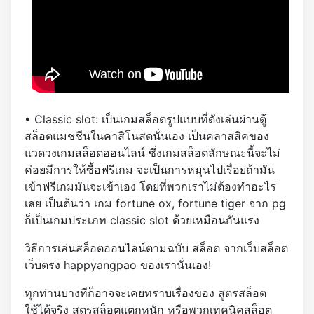
• Classic slot: เป็นเกมสล็อตรูปแบบที่ดังเล่นผ่านตู้
สล็อตแมชชีนในคาสิโนสดนั่นเอง เป็นคลาสสิคของ
แวดวงเกมสล็อตออนไลน์ ซึ่งเกมสล็อตลักษณะนี้จะไม่
ค่อยมีการให้ซื้อฟรีเกม จะเป็นการหมุนไปเรื่อยถ้ามัน
เข้าฟรีเกมมันจะเข้าเอง โดยที่พวกเราไม่ต้องทำอะไร
เลย เป็นต้นว่า เกม fortune ox, fortune tiger จาก pg
ก็เป็นเกมประเภท classic slot ด้วยเหมือนกันแรง
วิธีการเล่นสล็อตออนไลน์ตามฉบับ สล็อต จากเว็บสล็อต
เว็บตรง happyangpao ของเรานั่นเอง!
ทุกท่านบางทีก็อาจจะเคยทราบเรื่องของ สูตรสล็อต
ใช้ได้จริง สูตรสล็อตแตกหนัก หรือพวกเทคนิคสล็อต