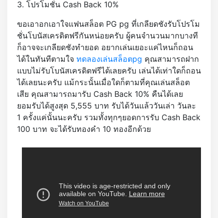
3. โปรโมชั่น Cash Back 10%
ขอเอาอกเอาใจแฟนสล็อต PG pg ที่เกลียดชังรับโปรโม
ชั่นโบนัสเครดิตฟรีกันหน่อยครับ ผู้คนจำนวนมากบางที
ก็อาจจะเกลียดชังทำยอด อยากเล่นเยอะแค่ไหนก็ถอน
ได้ในทันทีตามใจ
ทดลองเล่นสล็อตpg
คุณสามารถฝาก
แบบไม่รับโบนัสเครดิตฟรีได้เลยครับ เล่นได้เท่าใดก็ถอน
ได้เลยนะครับ แม้กระนั้นเมื่อใดก็ตามที่คุณเล่นสล็อต
เสีย คุณสามารถมารับ Cash Back 10% คืนได้เลย
ยอมรับได้สูงสุด 5,555 บาท รับได้วันแล้ววันเล่า วันละ
1 ครั้งแค่นั้นนะครับ รวมทั้งทุกๆยอดการรับ Cash Back
100 บาท จะได้รับทองคำ 10 ทองอีกด้วย