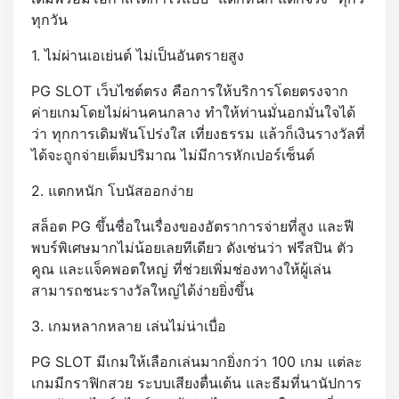
ทุกวัน
1. ไม่ผ่านเอเย่นต์ ไม่เป็นอันตรายสูง
PG SLOT เว็บไซต์ตรง คือการให้บริการโดยตรงจาก
ค่ายเกมโดยไม่ผ่านคนกลาง ทำให้ท่านมั่นอกมั่นใจได้
ว่า ทุกการเดิมพันโปร่งใส เที่ยงธรรม แล้วก็เงินรางวัลที่
ได้จะถูกจ่ายเต็มปริมาณ ไม่มีการหักเปอร์เซ็นต์
2. แตกหนัก โบนัสออกง่าย
สล็อต PG ขึ้นชื่อในเรื่องของอัตราการจ่ายที่สูง และฟี
พบร์พิเศษมากไม่น้อยเลยทีเดียว ดังเช่นว่า ฟรีสปิน ตัว
คูณ และแจ็คพอตใหญ่ ที่ช่วยเพิ่มช่องทางให้ผู้เล่น
สามารถชนะรางวัลใหญ่ได้ง่ายยิ่งขึ้น
3. เกมหลากหลาย เล่นไม่น่าเบื่อ
PG SLOT มีเกมให้เลือกเล่นมากยิ่งกว่า 100 เกม แต่ละ
เกมมีกราฟิกสวย ระบบเสียงตื่นเต้น และธีมที่นานัปการ