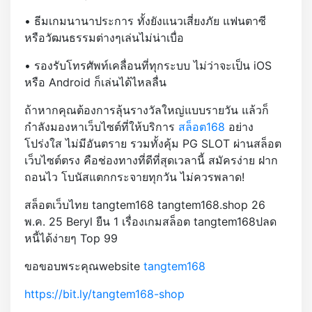
• ธีมเกมนานาประการ ทั้งยังแนวเสี่ยงภัย แฟนตาซี
หรือวัฒนธรรมต่างๆเล่นไม่น่าเบื่อ
• รองรับโทรศัพท์เคลื่อนที่ทุกระบบ ไม่ว่าจะเป็น iOS
หรือ Android ก็เล่นได้ไหลลื่น
ถ้าหากคุณต้องการลุ้นรางวัลใหญ่แบบรายวัน แล้วก็
กำลังมองหาเว็บไซต์ที่ให้บริการ
สล็อต168
อย่าง
โปร่งใส ไม่มีอันตราย รวมทั้งคุ้ม PG SLOT ผ่านสล็อต
เว็บไซต์ตรง คือช่องทางที่ดีที่สุดเวลานี้ สมัครง่าย ฝาก
ถอนไว โบนัสแตกกระจายทุกวัน ไม่ควรพลาด!
สล็อตเว็บไทย tangtem168 tangtem168.shop 26
พ.ค. 25 Beryl ยืน 1 เรื่องเกมสล็อต tangtem168ปลด
หนี้ได้ง่ายๆ Top 99
ขอขอบพระคุณwebsite
tangtem168
https://bit.ly/tangtem168-shop