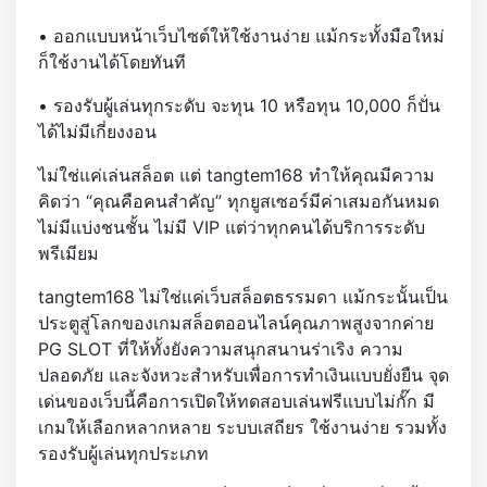
• ออกแบบหน้าเว็บไซต์ให้ใช้งานง่าย แม้กระทั้งมือใหม่
ก็ใช้งานได้โดยทันที
• รองรับผู้เล่นทุกระดับ จะทุน 10 หรือทุน 10,000 ก็ปั่น
ได้ไม่มีเกี่ยงงอน
ไม่ใช่แค่เล่นสล็อต แต่ tangtem168 ทำให้คุณมีความ
คิดว่า “คุณคือคนสำคัญ” ทุกยูสเซอร์มีค่าเสมอกันหมด
ไม่มีแบ่งชนชั้น ไม่มี VIP แต่ว่าทุกคนได้บริการระดับ
พรีเมียม
tangtem168 ไม่ใช่แค่เว็บสล็อตธรรมดา แม้กระนั้นเป็น
ประตูสู่โลกของเกมสล็อตออนไลน์คุณภาพสูงจากค่าย
PG SLOT ที่ให้ทั้งยังความสนุกสนานร่าเริง ความ
ปลอดภัย และจังหวะสำหรับเพื่อการทำเงินแบบยั่งยืน จุด
เด่นของเว็บนี้คือการเปิดให้ทดสอบเล่นฟรีแบบไม่กั๊ก มี
เกมให้เลือกหลากหลาย ระบบเสถียร ใช้งานง่าย รวมทั้ง
รองรับผู้เล่นทุกประเภท