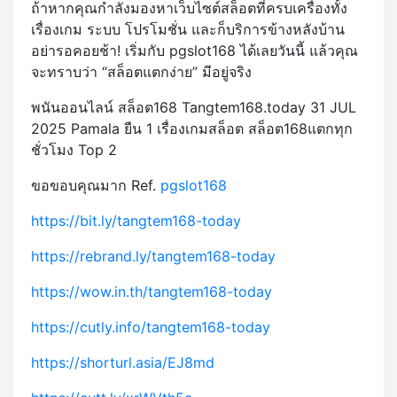
ถ้าหากคุณกำลังมองหาเว็บไซต์สล็อตที่ครบเครื่องทั้ง
เรื่องเกม ระบบ โปรโมชั่น และก็บริการข้างหลังบ้าน
อย่ารอคอยช้า! เริ่มกับ pgslot168 ได้เลยวันนี้ แล้วคุณ
จะทราบว่า “สล็อตแตกง่าย” มีอยู่จริง
พนันออนไลน์ สล็อต168 Tangtem168.today 31 JUL
2025 Pamala ยืน 1 เรื่องเกมสล็อต สล็อต168แตกทุก
ชั่วโมง Top 2
ขอขอบคุณมาก Ref.
pgslot168
https://bit.ly/tangtem168-today
https://rebrand.ly/tangtem168-today
https://wow.in.th/tangtem168-today
https://cutly.info/tangtem168-today
https://shorturl.asia/EJ8md