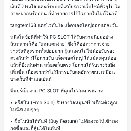
เงินที่โปร่งใส และก็ระบบที่เสถียรกว่าเว็บไซต์ทั่วๆไป ไม่
ว่าจะฝากหรือถอน ก็ทำรายการได้ไวภายในไม่กี่วินาที
tangtem168 แตกไวทันใจ แจ็คพอตใหญ่ออกแต่ละวัน
หนึ่งในข้อดีที่ทำให้ PG SLOT ได้รับความนิยมอย่าง
ล้นหลามก็คือ “เกมแตกง่าย” ซึ่งก็คืออัตราการจ่าย
รางวัลที่สูงรวมทั้งบ่อยมาก ผู้เล่นคนไม่ใช่น้อยรับรอง
ตรงกันว่า มีโอกาสรับ แจ็คพอตใหญ่ ได้แม้ลงทุนน้อย
แล้วก็ยิ่งเล่นผ่าน สล็อตเว็บตรง โอกาสได้รับรางวัลยิ่ง
เพิ่มขึ้น เนื่องจากว่าไม่มีการปรับลดอัตราชนะเหมือน
บางเว็บที่ผ่านเอเย่นต์
ฟีพบร์เด็ดจาก PG SLOT ที่คุณไม่สมควรพลาด
• ฟรีสปิน (Free Spin) รับรางวัลหมุนฟรี พร้อมตัวคูณ
โบนัสแบบจุกๆ
• ซื้อโบนัสได้ทันที (Buy Feature) ไม่ต้องรอให้เข้าเอง
กดซื้อและก็ลุ้นได้ในทันที