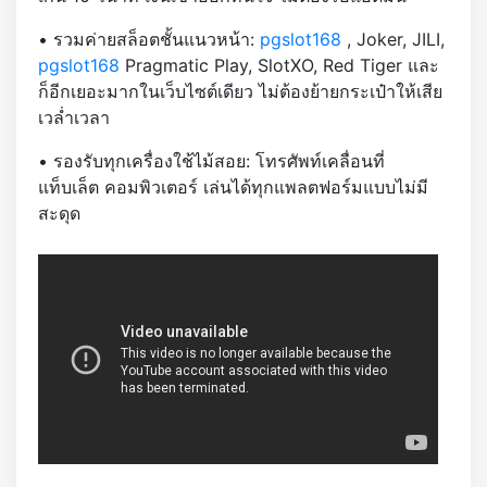
• รวมค่ายสล็อตชั้นแนวหน้า:
pgslot168
, Joker, JILI,
pgslot168
Pragmatic Play, SlotXO, Red Tiger และ
ก็อีกเยอะมากในเว็บไซต์เดียว ไม่ต้องย้ายกระเป๋าให้เสีย
เวล่ำเวลา
• รองรับทุกเครื่องใช้ไม้สอย: โทรศัพท์เคลื่อนที่
แท็บเล็ต คอมพิวเตอร์ เล่นได้ทุกแพลตฟอร์มแบบไม่มี
สะดุด