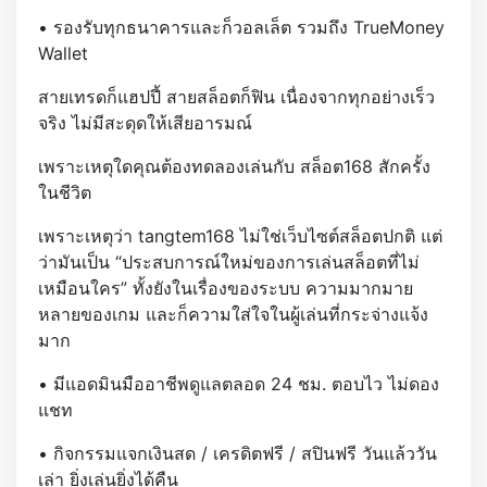
• รองรับทุกธนาคารและก็วอลเล็ต รวมถึง TrueMoney
Wallet
สายเทรดก็แฮปปี้ สายสล็อตก็ฟิน เนื่องจากทุกอย่างเร็ว
จริง ไม่มีสะดุดให้เสียอารมณ์
เพราะเหตุใดคุณต้องทดลองเล่นกับ สล็อต168 สักครั้ง
ในชีวิต
เพราะเหตุว่า tangtem168 ไม่ใช่เว็บไซต์สล็อตปกติ แต่
ว่ามันเป็น “ประสบการณ์ใหม่ของการเล่นสล็อตที่ไม่
เหมือนใคร” ทั้งยังในเรื่องของระบบ ความมากมาย
หลายของเกม และก็ความใส่ใจในผู้เล่นที่กระจ่างแจ้ง
มาก
• มีแอดมินมืออาชีพดูแลตลอด 24 ชม. ตอบไว ไม่ดอง
แชท
• กิจกรรมแจกเงินสด / เครดิตฟรี / สปินฟรี วันแล้ววัน
เล่า ยิ่งเล่นยิ่งได้คืน