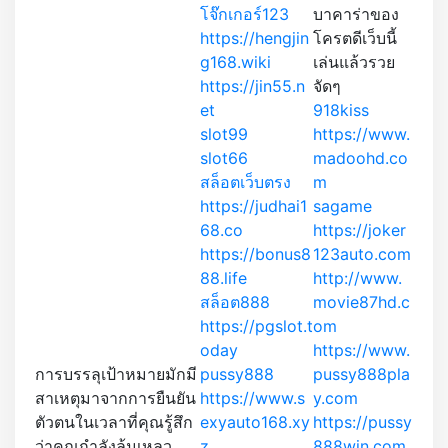
โจ๊กเกอร์123
บาคาร่าของ
https://hengjin
โครตดีเว็บนี้
g168.wiki
เล่นแล้วรวย
https://jin55.n
จัดๆ
et
918kiss
slot99
https://www.
slot66
madoohd.co
สล็อตเว็บตรง
m
https://judhai1
sagame
68.co
https://joker
https://bonus8
123auto.com
88.life
http://www.
สล็อต888
movie87hd.c
https://pgslot.t
om
oday
https://www.
การบรรลุเป้าหมายมักมี
pussy888
pussy888pla
สาเหตุมาจากการยืนยัน
https://www.s
y.com
ตัวตนในเวลาที่คุณรู้สึก
exyauto168.xy
https://pussy
ว่าคุณกำลังล้มเหลว
z
888win.com