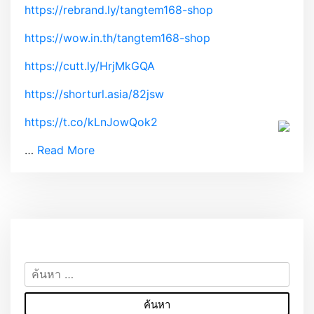
https://rebrand.ly/tangtem168-shop
https://wow.in.th/tangtem168-shop
https://cutt.ly/HrjMkGQA
https://shorturl.asia/82jsw
https://t.co/kLnJowQok2
…
Read More
ค้
น
ห