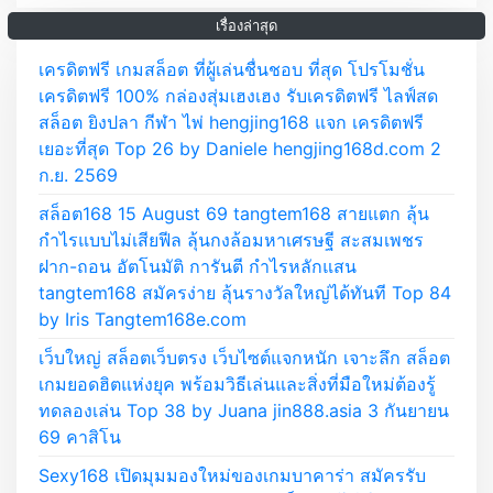
ห
รั
เรื่องล่าสุด
บ
เครดิตฟรี เกมสล็อต ที่ผู้เล่นชื่นชอบ ที่สุด โปรโมชั่น
:
เครดิตฟรี 100% กล่องสุ่มเฮงเฮง รับเครดิตฟรี ไลฟ์สด
สล็อต ยิงปลา กีฬา ไพ่ hengjing168 แจก เครดิตฟรี
เยอะที่สุด Top 26 by Daniele hengjing168d.com 2
ก.ย. 2569
สล็อต168 15 August 69 tangtem168 สายแตก ลุ้น
กำไรแบบไม่เสียฟีล ลุ้นกงล้อมหาเศรษฐี สะสมเพชร
ฝาก-ถอน อัตโนมัติ การันตี กำไรหลักแสน
tangtem168 สมัครง่าย ลุ้นรางวัลใหญ่ได้ทันที Top 84
by Iris Tangtem168e.com
เว็บใหญ่ สล็อตเว็บตรง เว็บไซต์แจกหนัก เจาะลึก สล็อต
เกมยอดฮิตแห่งยุค พร้อมวิธีเล่นและสิ่งที่มือใหม่ต้องรู้
ทดลองเล่น Top 38 by Juana jin888.asia 3 กันยายน
69 คาสิโน
Sexy168 เปิดมุมมองใหม่ของเกมบาคาร่า สมัครรับ