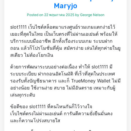
Maryjo
Posted on
22 พฤษภาคม 2025
by
George Nelson
slot1111 เว็บไซต์สล็อตมาแรงศูนย์รวมเกมแตกง่ายไว้
เยอะที่สุดในไทย เป็นเว็บตรงที่ไม่ผ่านเอเย่นต์ พร้อมให้
บริการแบบมืออาชีพ อีกทั้งเรื่องระบบเกม ระบบฝาก
ถอน แล้วก็โปรโมชั่นที่คุ้ม สมัครง่าย เล่นได้ทุกค่ายในยู
สเดียว ไม่ต้องโยกเงิน
ด้วยการพัฒนาระบบอย่างต่อเนื่อง ทำให้ slot1111 มี
ระบบระเบียบ ฝากถอนอัตโนมัติ ที่เร็วที่สุดในประเทศ
รองรับทั้งบัญชีธนาคาร และก็ TrueMoney Wallet ไม่มี
อย่างน้อย ใช้งานง่าย สบาย ไม่มีอันตราย เหมาะกับผู้
เล่นทุกระดับ
ข้อดีของ slot1111 ที่คนไหนกันก็ไว้วางใจ
เว็บไซต์ตรงไม่ผ่านเอเย่นต์ การันตีความยั่งยืนมั่นคง
และก็ความโปร่งสบายใส