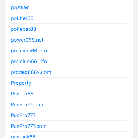
pgสล็อต
pokbet88
pokebet88
power999.net
premium66.info
premium66.info
proded888x.com
Property
PunPro66
PunPro66.com
PunPro777
PunPro777.com
puntaek66