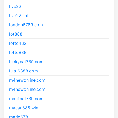
live22
live22slot
london6789.com
lot888
lotto432
lotto888
luckycat789.com
luis16888.com
m4newonline.com
m4newonline.com
mac1bet789.com
macau888.win
mario678