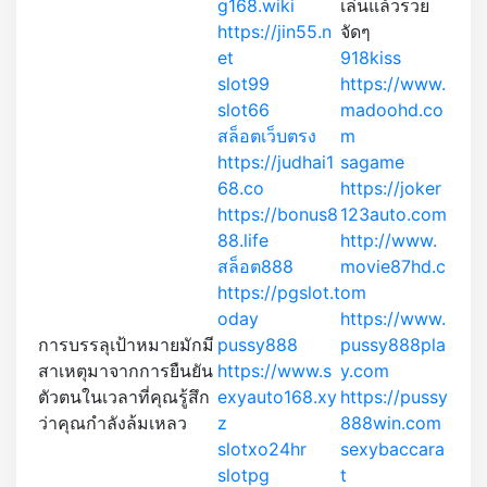
g168.wiki
เล่นแล้วรวย
https://jin55.n
จัดๆ
et
918kiss
slot99
https://www.
slot66
madoohd.co
สล็อตเว็บตรง
m
https://judhai1
sagame
68.co
https://joker
https://bonus8
123auto.com
88.life
http://www.
สล็อต888
movie87hd.c
https://pgslot.t
om
oday
https://www.
การบรรลุเป้าหมายมักมี
pussy888
pussy888pla
สาเหตุมาจากการยืนยัน
https://www.s
y.com
ตัวตนในเวลาที่คุณรู้สึก
exyauto168.xy
https://pussy
ว่าคุณกำลังล้มเหลว
z
888win.com
slotxo24hr
sexybaccara
slotpg
t