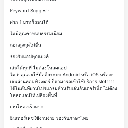
Keyword Suggest:
ฝาก 1 บาทก็ถอนได้
ไม่มีคุณค่าขนบธรรมเนียม
ถอนสูงสุดไม่อั้น
รองรับแอปทุกแบงค์
เล่นได้ทุกที่ ไม่ต้องโหลดแอป
ไม่ว่าคุณจะใช้มือถือระบบ Android หรือ iOS หรือจะ
เล่นผ่านคอมพิวเตอร์ ก็สามารถเข้าใช้บริการ slot1111
ได้ในทันทีผ่านโปรแกรมสำหรับเล่นอินเตอร์เน็ต ไม่ต้อง
โหลดแอปให้เปลืองพื้นที่
เว็บโหลดเร็วมาก
อินเทอร์เฟซใช้งานง่าย รองรับภาษาไทย