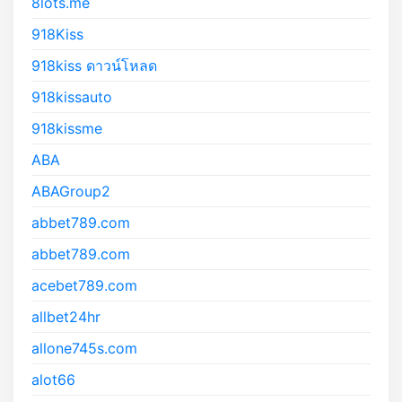
8lots.me
918Kiss
918kiss ดาวน์โหลด
918kissauto
918kissme
ABA
ABAGroup2
abbet789.com
abbet789.com
acebet789.com
allbet24hr
allone745s.com
alot66