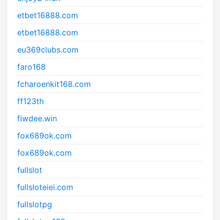
etbet16888.com
etbet16888.com
eu369clubs.com
faro168
fcharoenkit168.com
ff123th
fiwdee.win
fox689ok.com
fox689ok.com
fullslot
fullsloteiei.com
fullslotpg