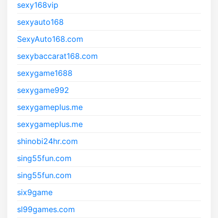
sexy168vip
sexyauto168
SexyAuto168.com
sexybaccarat168.com
sexygame1688
sexygame992
sexygameplus.me
sexygameplus.me
shinobi24hr.com
sing55fun.com
sing55fun.com
six9game
sl99games.com