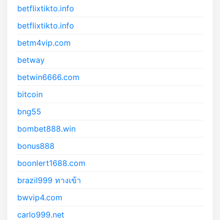
betflixtikto.info
betflixtikto.info
betm4vip.com
betway
betwin6666.com
bitcoin
bng55
bombet888.win
bonus888
boonlert1688.com
brazil999 ทางเข้า
bwvip4.com
carlo999.net