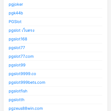
pgjoker
pgk44b
PGSlot
pgslot เว็บตรง
pgslot168
pgslot77
pgslot77.com
pgslot99
pgslot9999.co
pgslot999bets.com
pgslotfish
pgslotth
pgzeus88win.com