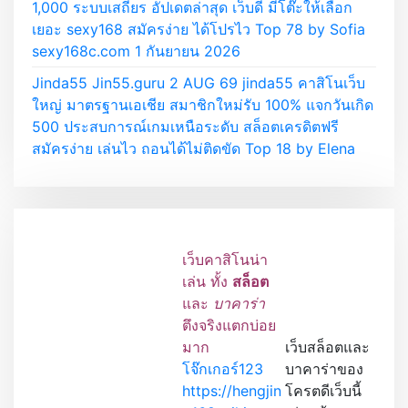
1,000 ระบบเสถียร อัปเดตล่าสุด เว็บดี มีโต๊ะให้เลือก
เยอะ sexy168 สมัครง่าย ได้โปรไว Top 78 by Sofia
sexy168c.com 1 กันยายน 2026
Jinda55 Jin55.guru 2 AUG 69 jinda55 คาสิโนเว็บ
ใหญ่ มาตรฐานเอเชีย สมาชิกใหม่รับ 100% แจกวันเกิด
500 ประสบการณ์เกมเหนือระดับ สล็อตเครดิตฟรี
สมัครง่าย เล่นไว ถอนได้ไม่ติดขัด Top 18 by Elena
เว็บคาสิโนน่า
เล่น ทั้ง
สล็อต
และ
บาคาร่า
ตึงจริงแตกบ่อย
มาก
เว็บสล็อตและ
โจ๊กเกอร์123
บาคาร่าของ
https://hengjin
โครตดีเว็บนี้