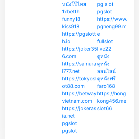
หนังโป๊ไทย
pg slot
1xbetth
pgslot
funny18
https://www.
kiss918
pgheng99.m
https://pgslott
e
h.io
fullslot
https://joker35
live22
6.com
ดูหนัง
https://samura
ดูหนัง
i777.net
ออนไลน์
https://tokyosl
ดูหนังฟรี
ot88.com
faro168
https://betway
https://hong
vietnam.com
kong456.me
https://jokeras
slot66
ia.net
pgslot
pgslot