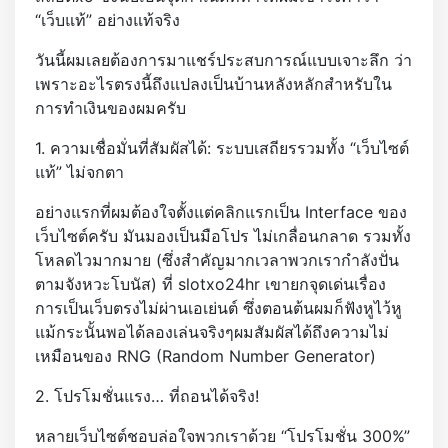
“เว็บแท้” อย่างแท้จริง
วันนี้ผมเลยต้องการมาแชร์ประสบการณ์แบบเจาะลึก ว่า
เพราะอะไรตรงนี้ถึงแปลงเป็นบ้านหลังหลักสำหรับใน
การทำเงินของผมครับ
1. ความเชื่อมั่นที่สัมผัสได้: ระบบเสถียรรวมทั้ง “เว็บไซต์
แท้” ไม่จกตา
อย่างแรกที่ผมต้องใจตั้งแต่คลิกแรกเป็น Interface ของ
เว็บไซต์ครับ มันมองเป็นมือโปร ไม่เกลื่อนกลาด รวมทั้ง
โหลดไวมากมาย (ซึ่งสำคัญมากเวลาพวกเรากำลังปั่น
ตามจังหวะโบนัส) ที่ slotxo24hr เขายกจุดเด่นเรื่อง
การเป็นเว็บตรงไม่ผ่านเอเย่นต์ ซึ่งตอนต้นผมก็ฟังหูไว้หู
แม้กระนั้นพอได้ลองเล่นจริงๆผมสัมผัสได้ถึงความไม่
เหมือนของ RNG (Random Number Generator)
2. โปรโมชั่นแรง… ที่ถอนได้จริง!
หลายเว็บไซต์ชอบล่อใจพวกเราด้วย “โปรโมชั่น 300%”