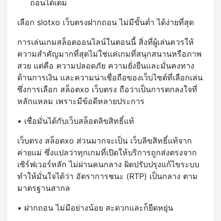
ถอนได้เต็ม
เลือก slotxo เว็บตรงฝากถอน ไม่มีขั้นต่ำ ได้ง่ายที่สุด
การเล่นเกมสล็อตออนไลน์ในตอนนี้ สิ่งที่ผู้เล่นควรให้
ความสำคัญมากที่สุดไม่ใช่แค่เกมที่สนุกสนานหรือภาพ
สวย แต่คือ ความปลอดภัย ความยั่งยืนและมั่นคงทาง
ด้านการเงิน และความน่าเชื่อถือของเว็บไซต์ที่เลือกเล่น
ซึ่งการเลือก สล็อตxo เว็บตรง ถือว่าเป็นการตกลงใจที่
หลักแหลม เพราะมีข้อดีหลายประการ
• เชื่อมั่นได้กับเว็บสล็อตลิขสิทธิ์แท้
เว็บตรง สล็อตxo ส่วนมากจะเป็น เว็บลิขสิทธิ์แท้จาก
ค่ายแม่ ซึ่งแปลว่าทุกเกมที่เปิดให้บริการถูกส่งตรงจาก
เซิร์ฟเวอร์หลัก ไม่ผ่านคนกลาง ผิดปรับปรุงแก้ไขระบบ
ทำให้มั่นใจได้ว่า อัตราการชนะ (RTP) เป็นกลาง ตาม
มาตรฐานสากล
• ฝากถอน ไม่มีอย่างน้อย สะดวกและก็ยืดหยุ่น