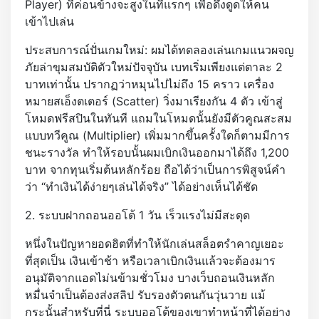
Player) ที่ค่อนข้างจะสูงในทีแรกๆ เพื่อดึงดูดให้คน
เข้าไปเล่น
ประสบการณ์ปั่นเกมใหม่: ผมได้ทดลองเล่นเกมแนวผจญ
ภัยล่าขุมสมบัติตัวใหม่ปัจจุบัน เบทเริ่มเพียงแต่ตาละ 2
บาทเท่านั้น ปรากฏว่าหมุนไปไม่ถึง 15 คราว เครื่อง
หมายสเอ็งตเตอร์ (Scatter) วิ่งมาเรียงกัน 4 ตัว เข้าสู่
โหมดฟรีสปินในทันที แถมในโหมดนั้นยังมีตัวคูณสะสม
แบบทวีคูณ (Multiplier) เพิ่มมากขึ้นครั้งใดก็ตามมีการ
ชนะรางวัล ทำให้รอบนั้นผมเบิกเงินออกมาได้ถึง 1,200
บาท จากทุนเริ่มต้นหลักร้อย ถือได้ว่าเป็นการพิสูจน์คำ
ว่า “ทำเงินได้ง่ายๆเล่นได้จริง” ได้อย่างเห็นได้ชัด
2. ระบบฝากถอนออโต้ 1 วัน เร็วแรงไม่มีสะดุด
หนึ่งในปัญหายอดฮิตที่ทำให้นักเล่นสล็อตรำคาญเยอะ
ที่สุดเป็น เงินเข้าช้า หรือเวลาเบิกเงินแล้วจะต้องมาร
อนุมัติจากแอดไม่นข้ามชั่วโมง บางเว็บถอนเงินหลัก
หมื่นจำเป็นต้องส่งสลิป รับรองตัวตนกันวุ่นวาย แม้
กระนั้นสำหรับที่นี่ ระบบออโต้ของเขาทำหน้าที่ได้อย่าง