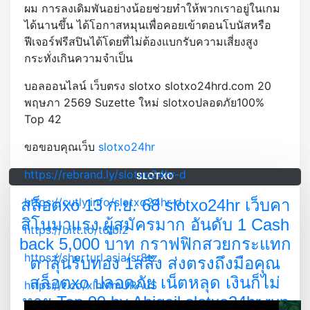
ผม การลงเดิมพันอย่างน้อยช่วยทำให้พวกเราอยู่ในเกม
ได้นานขึ้น ได้โอกาสหมุนเพื่อคอยเข้าตอนโบนัสหรือ
ฟีเจอร์ฟรีสปินได้โดยที่ไม่ต้องแบกรับความเสี่ยงสูง
กระทั่งเกินความจำเป็น
บอลออนไลน์ เว็บตรง slotxo slotxo24hrd.com 20
พฤษภา 2569 Suzette ใหม่ slotxoปลอดภัย100%
Top 42
ขอขอบคุณเว็บ
slotxo24hr
https://rebrand.ly/slotxo24hr-d
SLOTXO
https://cutly.info/slotxo24hr-d
สล็อตxo 13 ก.ย. 68 slotxo24hr เว็บคา
สิโนมาแรง ผู้สมัครมาก อันดับ 1 Cash
https://bitt.to/t6lbi2
back 5,000 บาท กราฟฟิกสวยกระแทก
https://shorturl.asia/sr8tz
ตาลุ้นรับทอง 1สลึง ส่งตรงถึงมือคุณ
สล็อตxo ปลอดภัย เน็ตหลุด เงินก็ไม่
https://t.co/xlhMmURAuS
หาย Top 99 by Abigail slotxo24hr.run