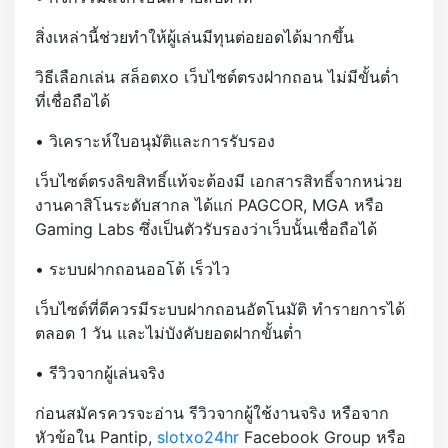
สิ่งเหล่านี้ช่วยทำให้ผู้เล่นมีทุนต่อยอดได้มากขึ้น
วิธีเลือกเล่น สล็อตxo เว็บไซต์ตรงฝากถอน ไม่มีขั้นต่ำ
ที่เชื่อถือได้
• วิเคราะห์ใบอนุมัติและการรับรอง
เว็บไซต์ตรงลิขสิทธิ์แท้จะต้องมี เอกสารสิทธิ์จากหน่วย
งานคาสิโนระดับสากล ได้แก่ PAGCOR, MGA หรือ
Gaming Labs ซึ่งเป็นตัวรับรองว่าเว็บนั้นเชื่อถือได้
• ระบบฝากถอนออโต้ เร็วไว
เว็บไซต์ที่ดีควรมีระบบฝากถอนอัตโนมัติ ทำรายการได้
ตลอด 1 วัน และไม่บังคับยอดฝากขั้นต่ำ
• รีวิวจากผู้เล่นจริง
ก่อนสมัครควรจะอ่าน รีวิวจากผู้ใช้งานจริง หรือจาก
หัวข้อใน Pantip,
slotxo24hr
Facebook Group หรือ