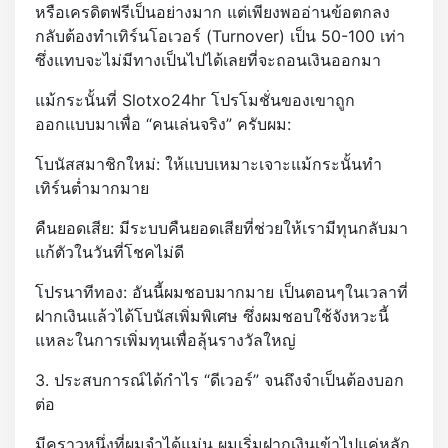
หรือเครดิตฟรีเป็นอย่างมาก แต่เพียงพออ่านข้อตกลง
กลับต้องทำเทิร์นโอเวอร์ (Turnover) เป็น 50-100 เท่า
ซึ่งแทบจะไม่มีทางเป็นไปได้เลยที่จะถอนเงินออกมา
แม้กระนั้นที่ Slotxo24hr โปรโมชั่นของเขาถูก
ออกแบบมาเพื่อ “คนเล่นจริง” ครับผม:
โบนัสสมาชิกใหม่: ให้แบบเหมาะเจาะแม้กระนั้นทำ
เทิร์นต่ำมากมาย
คืนยอดเสีย: มีระบบคืนยอดเสียที่ช่วยให้เรามีทุนกลับมา
แก้ตัวในวันที่โชคไม่ดี
โปรนาทีทอง: อันนี้ผมชอบมากมาย เป็นตอนๆในเวลาที่
ฝากเงินแล้วได้โบนัสเพิ่มพิเศษ ซึ่งผมชอบใช้จังหวะนี้
แหละในการเพิ่มทุนเพื่อลุ้นรางวัลใหญ่
3. ประสบการณ์ได้กำไร “ดีเวอร์” จนถึงจำเป็นต้องบอก
ต่อ
มีคราวหนึ่งที่ผมจำได้แม่น ผมเริ่มฝากเงินเข้าไปแค่หลัก