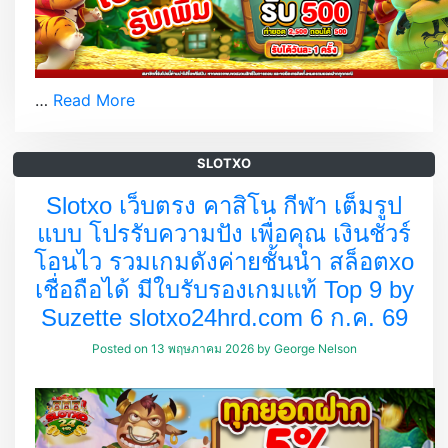
…
Read More
SLOTXO
Slotxo เว็บตรง คาสิโน กีฬา เต็มรูป
แบบ โปรรับความปัง เพื่อคุณ เงินชัวร์
โอนไว รวมเกมดังค่ายชั้นนำ สล็อตxo
เชื่อถือได้ มีใบรับรองเกมแท้ Top 9 by
Suzette slotxo24hrd.com 6 ก.ค. 69
Posted on
13 พฤษภาคม 2026
by
George Nelson