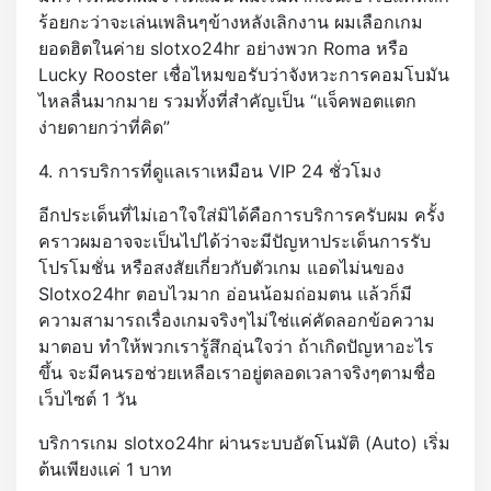
ร้อยกะว่าจะเล่นเพลินๆข้างหลังเลิกงาน ผมเลือกเกม
ยอดฮิตในค่าย slotxo24hr อย่างพวก Roma หรือ
Lucky Rooster เชื่อไหมขอรับว่าจังหวะการคอมโบมัน
ไหลลื่นมากมาย รวมทั้งที่สำคัญเป็น “แจ็คพอตแตก
ง่ายดายกว่าที่คิด”
4. การบริการที่ดูแลเราเหมือน VIP 24 ชั่วโมง
อีกประเด็นที่ไม่เอาใจใส่มิได้คือการบริการครับผม ครั้ง
คราวผมอาจจะเป็นไปได้ว่าจะมีปัญหาประเด็นการรับ
โปรโมชั่น หรือสงสัยเกี่ยวกับตัวเกม แอดไม่นของ
Slotxo24hr ตอบไวมาก อ่อนน้อมถ่อมตน แล้วก็มี
ความสามารถเรื่องเกมจริงๆไม่ใช่แค่คัดลอกข้อความ
มาตอบ ทำให้พวกเรารู้สึกอุ่นใจว่า ถ้าเกิดปัญหาอะไร
ขึ้น จะมีคนรอช่วยเหลือเราอยู่ตลอดเวลาจริงๆตามชื่อ
เว็บไซต์ 1 วัน
บริการเกม slotxo24hr ผ่านระบบอัตโนมัติ (Auto) เริ่ม
ต้นเพียงแค่ 1 บาท