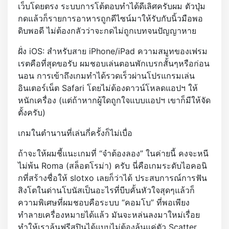
เว็บโดยตรง ระบบการโต้ตอบทำได้ดีเลิศครับผม ตัวปุ่ม
กดแล้วก็รายการอาหารถูกดีไซน์มาให้รับกับนิ้วมือพอ
ดิบพอดี ไม่ต้องกลัวว่าจะกดไม่ถูกเบทจนปัญญาหาย
ฝั่ง iOS: สำหรับสาย iPhone/iPad ความสมูทของเฟรม
เรตคือที่สุดขอรับ ผมชอบเล่นตอนพักเบรกสั้นๆหรือก่อน
นอน การเข้าถึงเกมทำได้รวดเร็วผ่านโปรแกรมเล่น
อินเตอร์เน็ต Safari โดยไม่ต้องดาวน์โหลดแอปฯ ให้
หนักเครื่อง (แต่ถ้าหากผู้ใดถูกใจแบบแอปฯ เขาก็มีให้จัด
ตั้งครับ)
เกมในตำนานที่เล่นกี่ครั้งก็ไม่เบื่อ
ถ้าจะให้ผมชี้แนะเกมที่ “จำต้องลอง” ในค่ายนี้ คงจะหนี
ไม่พ้น Roma (สล็อตโรม่า) ครับ นี่คือเกมระดับไอคอนิ
กที่สร้างชื่อให้ slotxo เลยก็ว่าได้ ประสบการณ์การฟัน
สิงโตในด่านโบนัสเป็นอะไรที่บีบคั้นหัวใจสุดๆแล้วก็
ความพิเศษที่ผมชอบคือระบบ “คอมโบ” ที่พอเพียง
ทำลายเครื่องหมายได้แล้ว มันจะหล่นลงมาใหม่เรื่อย
ทำให้เราลุ้นฟรีสปินได้แบบไม่ต้องลุ้นแค่ตัว Scatter