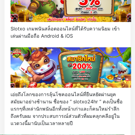
Slotxo เกมพนันสล็อตออนไลน์ที่ได้รับความนิยม เข้า
เล่นผ่านมือถือ Android & iOS
เอ่ยถึงโลกของการลุ้นโชคออนไลน์ที่ยืนหยัดผ่านยุค
สมัยมาอย่างช้านาน ชื่อของ ” slotxo24hr ” คงเป็นชื่อ
แรกๆที่เหล่านักพนันอีกทั้งหน้าเก่าและก็คนใหม่รำลึก
ถึงครับผม จากประสบการณ์ส่วนตัวที่ผมคลุกคลีอยู่ใน
แวดวงนี้มานับเป็นเวลาหลายปี