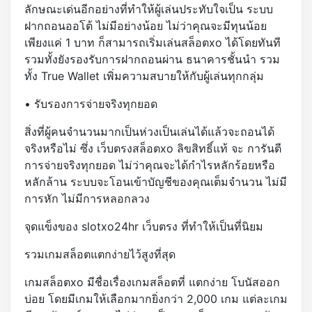
ลักษณะเด่นอีกอย่างที่ทำให้ผู้เล่นประทับใจเป็น ระบบ
ฝากถอนออโต้ ไม่มีอย่างน้อย ไม่ว่าคุณจะมีทุนน้อย
เพียงแค่ 1 บาท ก็สามารถเริ่มเล่นสล็อตxo ได้โดยทันที
รวมทั้งยังรองรับการฝากถอนผ่าน ธนาคารชั้นนำ รวม
ทั้ง True Wallet เพิ่มความสบายให้กับผู้เล่นทุกกลุ่ม
• รับรองการจ่ายจริงทุกยอด
สิ่งที่ผู้คนจำนวนมากเป็นห่วงเป็นเล่นได้แล้วจะถอนได้
จริงหรือไม่ ซึ่ง เว็บตรงสล็อตxo ลิขสิทธิ์แท้ จะ การันตี
การจ่ายจริงทุกยอด ไม่ว่าคุณจะได้กำไรหลักร้อยหรือ
หลักล้าน ระบบจะโอนเข้าบัญชีของคุณเต็มจำนวน ไม่มี
การหัก ไม่มีการหลอกลวง
จุดแข็งของ slotxo24hr เว็บตรง ที่ทำให้เป็นที่นิยม
รวมเกมสล็อตแตกง่ายไว้สูงที่สุด
เกมสล็อตxo มีชื่อเรื่องเกมสล็อตที่ แตกง่าย โบนัสออก
บ่อย โดยมีเกมให้เลือกมากยิ่งกว่า 2,000 เกม แต่ละเกม