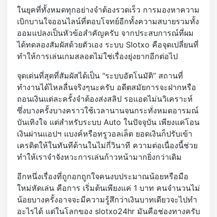
ในยุคที่ทั้งหมดทุกอย่างจำต้องรวดเร็ว การมองหาความ
เบิกบานใจออนไลน์ที่ตอบโจทย์อีกทั้งความสบายรวมทั้ง
ออมแปลงเป็นหัวข้อสำคัญครับ จากประสบการณ์ที่ผม
ได้ทดลองสัมผัสด้วยตัวเอง ระบบ Slotxo คือจุดเปลี่ยนที่
ทำให้การเล่นเกมสลอตไม่ใช่เรื่องยุ่งยากอีกต่อไป
จุดเด่นที่สุดที่สัมผัสได้เป็น “ระบบอัตโนมัติ” สถานที่
ทำงานได้ไหลลื่นจริงๆนะครับ อดีตสมัยการจะฝากหรือ
ถอนเงินแต่ละครั้งจำต้องส่งสลิป รอแอดไม่นวิเคราะห์
ซึ่งบางครั้งบางคราวใช้เวลานานจนกระทั่งหมดอารมณ์
บันเทิงใจ แต่สำหรับระบบ Auto ในปัจจุบัน เพียงแค่โอน
เงินผ่านแอปฯ แบงค์หรือทรูวอลเล็ต ยอดเงินก็ปรับเข้า
เครดิตให้ในทันทีด้านในไม่กี่วินาที ความต่อเนื่องนี้ช่วย
ทำให้เราจำจังหวะการเล่นก้าวหน้ามากยิ่งกว่าเดิม
อีกหนึ่งเรื่องที่ถูกอกถูกใจคนงบประมาณน้อยหรือมือ
ใหม่หัดเล่น คือการ เริ่มต้นเพียงแค่ 1 บาท คนจำนวนไม่
น้อยบางครั้งอาจจะมีความรู้สึกว่าเงินบาทเดียวจะไปทำ
อะไรได้ แต่ในโลกของ slotxo24hr มันคือช่องทางครับ