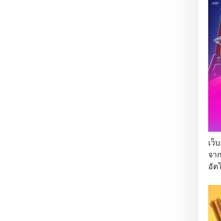
เว็
จาก
อัต