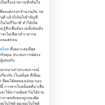
เป็นเรื่องง่ายรวมทั้งทันใจ
พียงแค่กรอกจำนวนเงิน กด
นตี แล้วก็เงินก็เข้าบัญชี
ในไม่กี่วินาที ทำให้เกิด
รู้สึกเชื่อมั่นรวมทั้งบันเทิง
่าจะไม่เสียเวล่ำเวลารอ
ือนแต่ก่อน
บสล็อต
ที่เหมาะสมที่สุด
รับคุณ ประสบการณ์ตรง
ู้เล่นจริง
อยากมาเล่าประสบการณ์
กี่ยวกับ เว็บสล็อต ที่เยี่ยม
สุด ที่ผมได้ทดลองเล่นมาเอง
นี้ การหาเว็บสล็อตที่น่าเชื่อ
และให้ความคุ้มค่าไม่ได้ง่าย
ว่าภายหลังลองถูกลองผิด
ยเว็บไซต์ ผมเจอเว็บไซต์