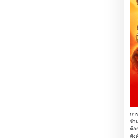
การ
จำน
ต้อ
ตัง