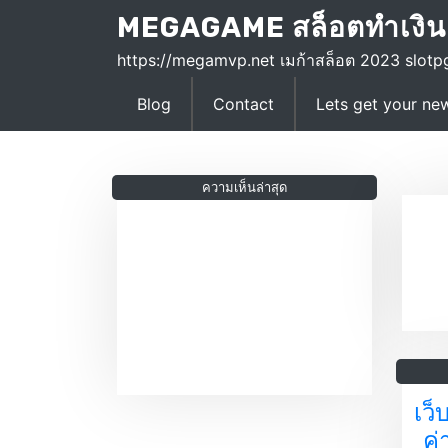
S
MEGAGAME สล็อตทำเงิน
k
i
https://megamvp.net เมก้าสล็อต 2023 slotpg j
p
Blog
Contact
Lets get your new
t
o
c
o
ความเห็นล่าสุด
n
t
e
n
t
เว็
ค่