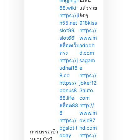
engjing1
นี้เล่น
68.wiki
แล้วรวย
https://ji
จัดๆ
n55.net
918kiss
slot99
https://
slot66
www.m
สล็อตเว็บ
adooh
ตรง
d.com
https://j
sagam
udhai16
e
8.co
https://
https://
joker12
bonus8
3auto.
88.life
com
สล็อต88
http://
8
www.m
https://
ovie87
pgslot.t
hd.com
การบรรลุเป้า
oday
https://
หมายมักมี