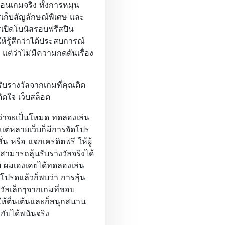
ือนเกมจริง ทั้งการหมุน
เก็บสัญลักษณ์พิเศษ และ
เปิดโบนัสรอบฟรีสปิน
ห้รู้สึกว่าได้ประสบการณ์
ง แต่ว่าไม่มีความกดดันเรื่อง
นรับรางวัลจากเกมที่คุณติด
ิดใจ เว็บสล็อต
ว่าจะเป็นโหมด ทดลองเล่น
 แต่หลายเว็บก็มีการจัดโปร
ั่น หรือ แจกเครดิตฟรี ให้ผู้
นสามารถลุ้นรับรางวัลจริงได้
ย ผมเองเคยได้ทดลองเล่น
โปรดแล้วก็พบว่า การลุ้น
วัลเล็กๆจากเกมที่ชอบ
ห้ตื่นเต้นและก็สนุกสนาน
กับได้พนันจริง