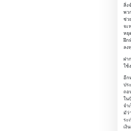
สิ่
พว
ช่ว
จะห
หยุ
ฝึก
ลงท
ฝาก
ใช้
อีก
ประ
ถอน
ในป
จำเ
มัว
ระเ
เงิ