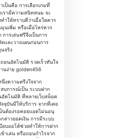
งจำเป็นคือ การเลือกเกมที่
กเรามีความสนิทสนม จะ
ยทำให้ทราบดีว่าเมื่อใดควร
มุนเพิ่ม หรือเมื่อไหร่ควร
ด การเล่นฟรีจึงเป็นการ
หัดและวางแผนก่อนการ
ุนจริง
ถอนอัตโนมัติ รวดเร็วทันใจ
งานง่าย golden456
หนึ่งความตรึงใจจาก
สบการณ์เป็น ระบบฝาก
อัตโนมัติ ที่หลายเว็บสล็อต
ัจจุบันมีให้บริการ จากที่เคย
ป็นต้องรอคอยแอดไม่นอนุ
่ากล่าวยอดเงิน การมีระบบ
บียบออโต้ช่วยทำให้การฝาก
นเข้าเล่น หรือถอนกำไรจาก