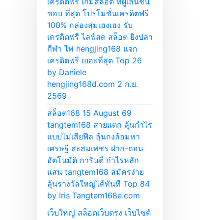
เครดิตฟรี เกมสล็อต ที่ผู้เล่นชื่น
:
ชอบ ที่สุด โปรโมชั่นเครดิตฟรี
100% กล่องสุ่มเฮงเฮง รับ
เครดิตฟรี ไลฟ์สด สล็อต ยิงปลา
กีฬา ไพ่ hengjing168 แจก
เครดิตฟรี เยอะที่สุด Top 26
by Daniele
hengjing168d.com 2 ก.ย.
2569
สล็อต168 15 August 69
tangtem168 สายแตก ลุ้นกำไร
แบบไม่เสียฟีล ลุ้นกงล้อมหา
เศรษฐี สะสมเพชร ฝาก-ถอน
อัตโนมัติ การันตี กำไรหลัก
แสน tangtem168 สมัครง่าย
ลุ้นรางวัลใหญ่ได้ทันที Top 84
by Iris Tangtem168e.com
เว็บใหญ่ สล็อตเว็บตรง เว็บไซต์