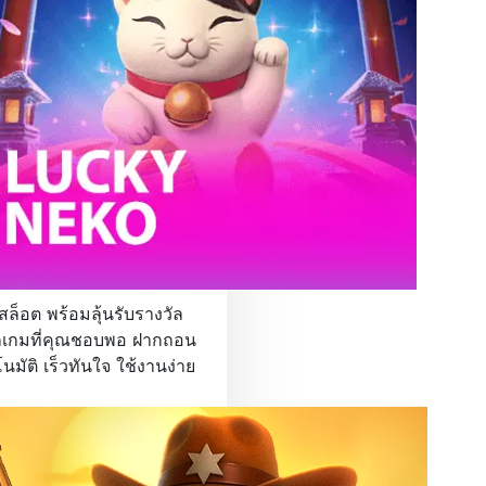
บสล็อต พร้อมลุ้นรับรางวัล
เกมที่คุณชอบพอ ฝากถอน
โนมัติ เร็วทันใจ ใช้งานง่าย