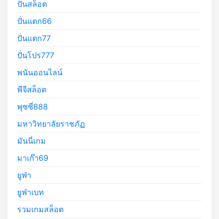
ปั่นสล็อต
ปั่นแตก66
ปั่นแตก77
ปั่นโปร777
พนันออนไลน์
พีจีสล็อต
พุซซี่888
มหาวิทยาลัยราชภัฏ
มันนี่เกม
มาเก๊า69
ยูฟ่า
ยูฟ่าเบท
รวมเกมสล็อต