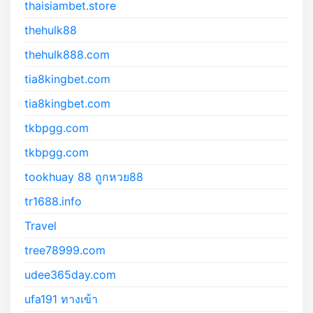
thaisiambet.store
thehulk88
thehulk888.com
tia8kingbet.com
tia8kingbet.com
tkbpgg.com
tkbpgg.com
tookhuay 88 ถูกหวย88
tr1688.info
Travel
tree78999.com
udee365day.com
ufa191 ทางเข้า