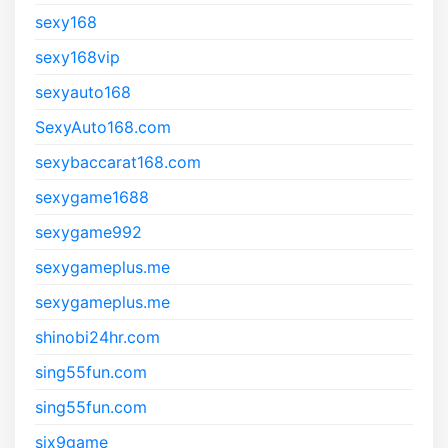
sexy168
sexy168vip
sexyauto168
SexyAuto168.com
sexybaccarat168.com
sexygame1688
sexygame992
sexygameplus.me
sexygameplus.me
shinobi24hr.com
sing55fun.com
sing55fun.com
six9game