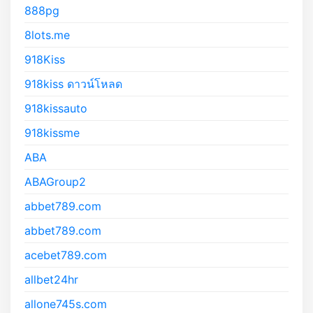
888pg
8lots.me
918Kiss
918kiss ดาวน์โหลด
918kissauto
918kissme
ABA
ABAGroup2
abbet789.com
abbet789.com
acebet789.com
allbet24hr
allone745s.com