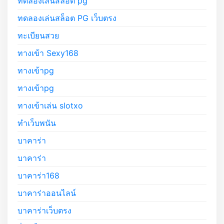
ทดลองเล่นสล็อต pg
ทดลองเล่นสล็อต PG เว็บตรง
ทะเบียนสวย
ทางเข้า Sexy168
ทางเข้าpg
ทางเข้าpg
ทางเข้าเล่น slotxo
ทำเว็บพนัน
บาคาร่า
บาคาร่า
บาคาร่า168
บาคาร่าออนไลน์
บาคาร่าเว็บตรง