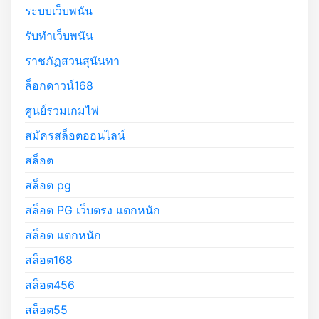
ระบบเว็บพนัน
รับทำเว็บพนัน
ราชภัฏสวนสุนันทา
ล็อกดาวน์168
ศูนย์รวมเกมไพ่
สมัครสล็อตออนไลน์
สล็อต
สล็อต pg
สล็อต PG เว็บตรง แตกหนัก
สล็อต แตกหนัก
สล็อต168
สล็อต456
สล็อต55