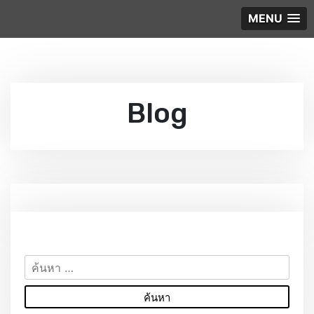
MENU
S
k
i
Blog
p
t
o
c
o
n
t
e
n
t
ค้
น
ห
า