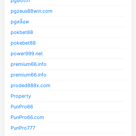
pgslotth
pgzeus88win.com
pgสล็อต
pokbet88
pokebet88
power999.net
premium66.info
premium66.info
proded888x.com
Property
PunPro66
PunPro66.com
PunPro777