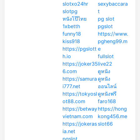
slotxo24hr
sexybaccara
slotpg
t
หนังโป๊ไทย
pg slot
1xbetth
pgslot
funny18
https://www.
kiss918
pgheng99.m
https://pgslott
e
h.io
fullslot
https://joker35
live22
6.com
ดูหนัง
https://samura
ดูหนัง
i777.net
ออนไลน์
https://tokyosl
ดูหนังฟรี
ot88.com
faro168
https://betway
https://hong
vietnam.com
kong456.me
https://jokeras
slot66
ia.net
pgslot