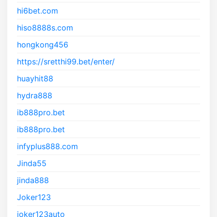
hi6bet.com
hiso8888s.com
hongkong456
https://sretthi99.bet/enter/
huayhit88
hydra888
ib888pro.bet
ib888pro.bet
infyplus888.com
Jinda55
jinda888
Joker123
joker123auto