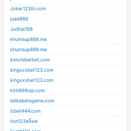
Joker123th.com
juad888
Judhai168
khumsup888.me
khumsup888.me
kimchibetbet.com
kingxxxbet123.com
kingxxxbet123.com
kitti999vip.com
lalikabetsgame.com
lcbet444.com
lion123สล็อต