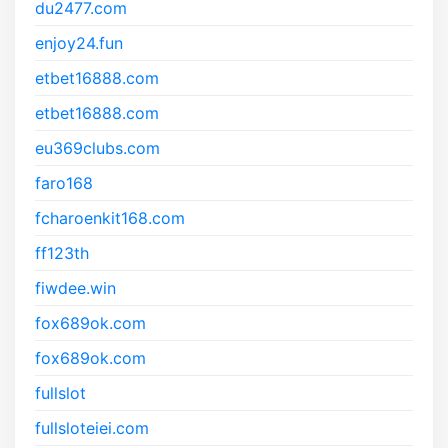
du2477.com
enjoy24.fun
etbet16888.com
etbet16888.com
eu369clubs.com
faro168
fcharoenkit168.com
ff123th
fiwdee.win
fox689ok.com
fox689ok.com
fullslot
fullsloteiei.com