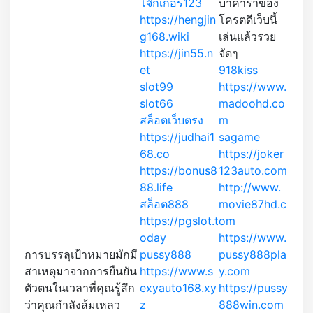
โจ๊กเกอร์123
บาคาร่าของ
https://hengjin
โครตดีเว็บนี้
g168.wiki
เล่นแล้วรวย
https://jin55.n
จัดๆ
et
918kiss
slot99
https://www.
slot66
madoohd.co
สล็อตเว็บตรง
m
https://judhai1
sagame
68.co
https://joker
https://bonus8
123auto.com
88.life
http://www.
สล็อต888
movie87hd.c
https://pgslot.t
om
oday
https://www.
การบรรลุเป้าหมายมักมี
pussy888
pussy888pla
สาเหตุมาจากการยืนยัน
https://www.s
y.com
ตัวตนในเวลาที่คุณรู้สึก
exyauto168.xy
https://pussy
ว่าคุณกำลังล้มเหลว
z
888win.com