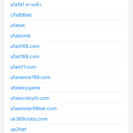
ufa191 ทางเข้า
Ufa89bet
ufabet
ufabomb
ufad168.com
ufad168.com
ufam11.com
ufanance789.com
ufasexygame
ufasocietyth.com
ufawinner99bet.com
uk369clubs.com
up2bet