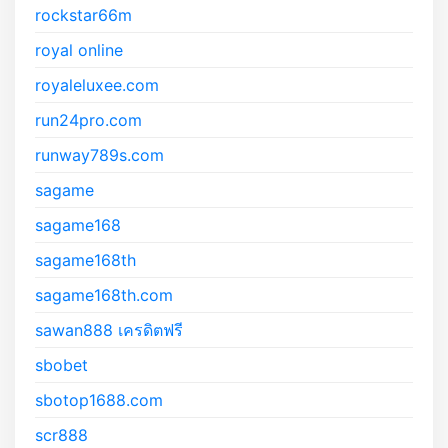
rockstar66m
royal online
royaleluxee.com
run24pro.com
runway789s.com
sagame
sagame168
sagame168th
sagame168th.com
sawan888 เครดิตฟรี
sbobet
sbotop1688.com
scr888