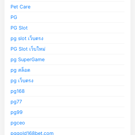
Pet Care
PG
PG Slot
pg slot เว็บตรง
PG Slot เว็บใหม่
pg SuperGame
pg สล็อต
pg เว็บตรง
pg168
pg77
pg99
pgceo
pggold168bet.com