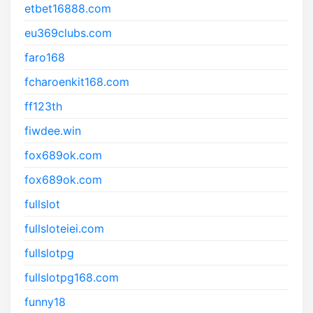
etbet16888.com
eu369clubs.com
faro168
fcharoenkit168.com
ff123th
fiwdee.win
fox689ok.com
fox689ok.com
fullslot
fullsloteiei.com
fullslotpg
fullslotpg168.com
funny18