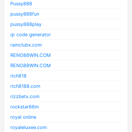
Pussy888
pussy888fun
pussy888play
qr code generator
ramclubx.com
RENO88WIN.COM
RENO88WIN.COM
rich818
rich8188.com
rizzbetx.com
rockstar66m
royal online
royaleluxee.com