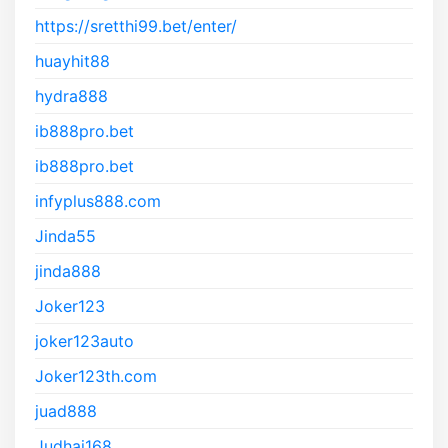
https://sretthi99.bet/enter/
huayhit88
hydra888
ib888pro.bet
ib888pro.bet
infyplus888.com
Jinda55
jinda888
Joker123
joker123auto
Joker123th.com
juad888
Judhai168