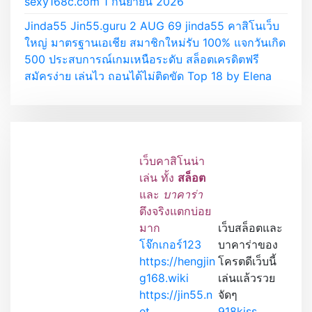
sexy168c.com 1 กันยายน 2026
Jinda55 Jin55.guru 2 AUG 69 jinda55 คาสิโนเว็บ
ใหญ่ มาตรฐานเอเชีย สมาชิกใหม่รับ 100% แจกวันเกิด
500 ประสบการณ์เกมเหนือระดับ สล็อตเครดิตฟรี
สมัครง่าย เล่นไว ถอนได้ไม่ติดขัด Top 18 by Elena
เว็บคาสิโนน่า
เล่น ทั้ง
สล็อต
และ
บาคาร่า
ตึงจริงแตกบ่อย
มาก
เว็บสล็อตและ
โจ๊กเกอร์123
บาคาร่าของ
https://hengjin
โครตดีเว็บนี้
g168.wiki
เล่นแล้วรวย
https://jin55.n
จัดๆ
et
918kiss