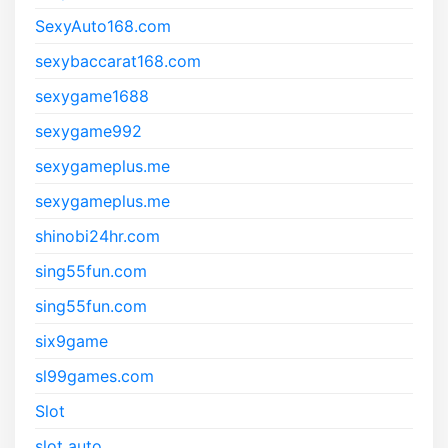
SexyAuto168.com
sexybaccarat168.com
sexygame1688
sexygame992
sexygameplus.me
sexygameplus.me
shinobi24hr.com
sing55fun.com
sing55fun.com
six9game
sl99games.com
Slot
slot auto