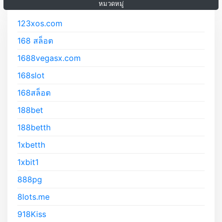
หมวดหมู่
123xos.com
168 สล็อต
1688vegasx.com
168slot
168สล็อต
188bet
188betth
1xbetth
1xbit1
888pg
8lots.me
918Kiss