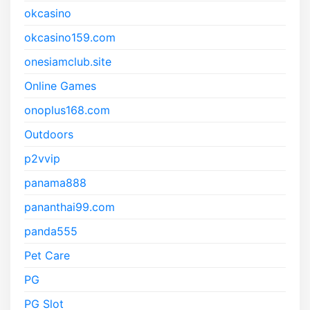
okcasino
okcasino159.com
onesiamclub.site
Online Games
onoplus168.com
Outdoors
p2vvip
panama888
pananthai99.com
panda555
Pet Care
PG
PG Slot