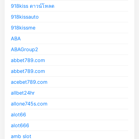
918kiss ดาวน์โหลด
918kissauto
918kissme
ABA
ABAGroup2
abbet789.com
abbet789.com
acebet789.com
allbet24hr
allone745s.com
alot66
alot666
amb slot