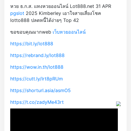
หวย ธ.ก.ส. แทงหวยออนไลน์ Lot888.net 31 APR
pgslot
2025 Kimberley เอาใจสายเสี่ยงโชค
lotto888 ปลดหนี้ได้ง่ายๆ Top 42
ขอขอบคุณมากweb
เว็บหวยออนไลน์
https://bit.ly/lot888
https://rebrand.ly/lot888
https://wow.in.th/lot888
https://cutt.ly/Irt8pRUm
https://shorturl.asia/asmO5
https://t.co/zadyMe43rt