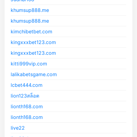
khumsup888.me
khumsup888.me
kimchibetbet.com
kingxxxbet123.com
kingxxxbet123.com
kitti999vip.com
lalikabetsgame.com
lcbet444.com
lion123สล็อต
lionth168.com
lionth168.com
live22