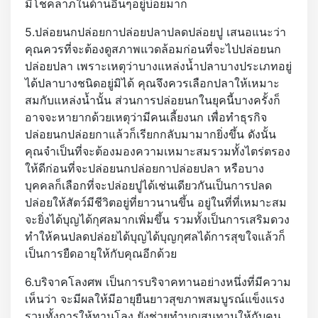
มีโชคลาภในด้านอื่นๆอยู่บ่อยมาก
5.ปล่อยนกปล่อยกาปล่อยปลาปลดปล่อยปู เสนอแนะว่า
คุณควรที่จะต้องดูสภาพแวดล้อมก่อนที่จะไปปล่อยนก
ปล่อยปลา เพราะเหตุว่าบางแหล่งน้ำปลาบางประเภทอยู่
ได้ปลาบางชนิดอยู่มิได้ คุณจึงควรเลือกปลาให้เหมาะ
สมกับแหล่งน้ำนั้น ส่วนการปล่อยนกในยุคนี้บางครั้งก็
อาจจะหายากด้วยเหตุว่ามีคนเลี้ยงนก เพื่อทำธุรกิจ
ปล่อยนกปล่อยกาแล้วก็เรียกกลับมามากยิ่งขึ้น ดังนั้น
คุณจำเป็นที่จะต้องมองความเหมาะสมรวมทั้งไตร่ตรอง
ให้ดีก่อนที่จะปล่อยนกปล่อยกาปล่อยปลา หรือบาง
บุคคลก็เลือกที่จะปล่อยปูได้เช่นเดียวกันเป็นการปลด
ปล่อยให้สัตว์มีชีวิตอยู่ที่ยาวนานขึ้น อยู่ในที่ที่เหมาะสม
จะยิ่งได้บุญได้กุศลมากเพิ่มขึ้น รวมทั้งเป็นการเสริมดวง
ทำให้คนปลดปล่อยได้บุญได้บุญกุศลได้การสุขใจแล้วก็
เป็นการยืดอายุให้กับคุณอีกด้วย
6.บริจาคโลงศพ เป็นการบริจาคทานอย่างหนึ่งที่มีความ
เห็นว่า จะมีผลให้มีอายุยืนยาวสุขภาพสมบูรณ์แข็งแรง
รวมทั้งการให้ทานโลง ยังช่วยทําบุญสุนทานให้กับคน