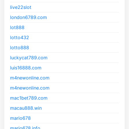
live22slot
london6789.com
lot888
lotto432
lotto888
luckycat789.com
luis16888.com
m4newonline.com
m4newonline.com
mac1bet789.com
macau888.win
mario678
mario678.info