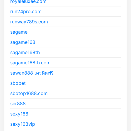
royaleluxee.com
run24pro.com
runway789s.com
sagame
sagame168
sagame168th
sagame168th.com
sawan888 เครดิตฟรี
sbobet
sbotop1688.com
scr888
sexy168
sexy168vip