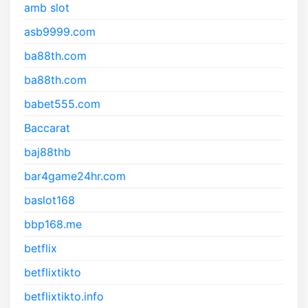
amb slot
asb9999.com
ba88th.com
ba88th.com
babet555.com
Baccarat
baj88thb
bar4game24hr.com
baslot168
bbp168.me
betflix
betflixtikto
betflixtikto.info