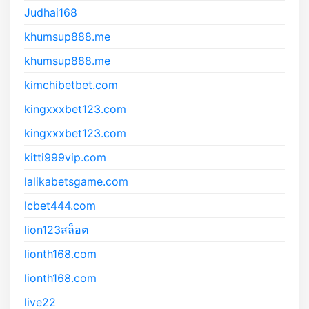
Judhai168
khumsup888.me
khumsup888.me
kimchibetbet.com
kingxxxbet123.com
kingxxxbet123.com
kitti999vip.com
lalikabetsgame.com
lcbet444.com
lion123สล็อต
lionth168.com
lionth168.com
live22