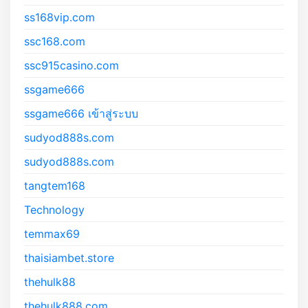
ss168vip.com
ssc168.com
ssc915casino.com
ssgame666
ssgame666 เข้าสู่ระบบ
sudyod888s.com
sudyod888s.com
tangtem168
Technology
temmax69
thaisiambet.store
thehulk88
thehulk888.com