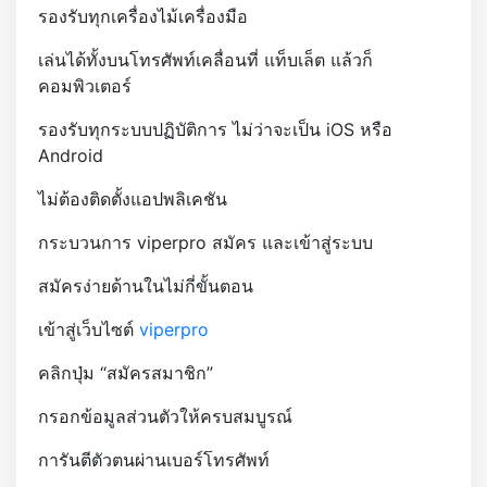
รองรับทุกเครื่องไม้เครื่องมือ
เล่นได้ทั้งบนโทรศัพท์เคลื่อนที่ แท็บเล็ต แล้วก็
คอมพิวเตอร์
รองรับทุกระบบปฏิบัติการ ไม่ว่าจะเป็น iOS หรือ
Android
ไม่ต้องติดตั้งแอปพลิเคชัน
กระบวนการ viperpro สมัคร และเข้าสู่ระบบ
สมัครง่ายด้านในไม่กี่ขั้นตอน
เข้าสู่เว็บไซต์
viperpro
คลิกปุ่ม “สมัครสมาชิก”
กรอกข้อมูลส่วนตัวให้ครบสมบูรณ์
การันตีตัวตนผ่านเบอร์โทรศัพท์