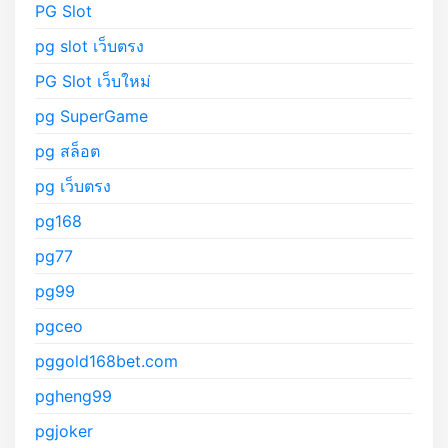
PG Slot
pg slot เว็บตรง
PG Slot เว็บใหม่
pg SuperGame
pg สล็อต
pg เว็บตรง
pg168
pg77
pg99
pgceo
pggold168bet.com
pgheng99
pgjoker