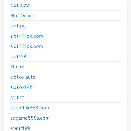
slot auto
Slot Online
slot pg
slot1111ok.com
slot1111ok.com
slot168
Slotxo
slotxo auto
slotxo24hr
soibet
spbetflik888.com
sqgame555s.com
sretthi99