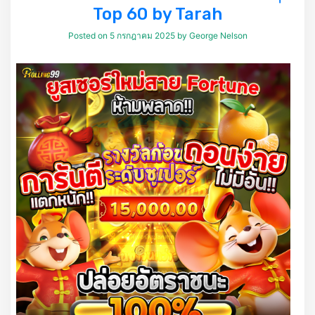
Top 60 by Tarah
Posted on
5 กรกฎาคม 2025
by
George Nelson