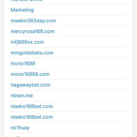
Marketing
meekin365day.com
mercyrosa168.com
mfj889xx.com
mmgoldsbets.com
mono1688
mono16888.com
nagawaybet.com
nbwin.me
niseko168bet.com
niseko168bet.com
no1huay