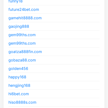
funny18
future24bet.com
gamehit8888.com
gaojing888
gem99ths.com
gem99ths.com
goatza888fin.com
gobaza88.com
golden456
happy168
hengjing168
hi6bet.com
hiso8888s.com