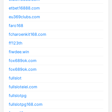
etbet16888.com
eu369clubs.com
faro168
fcharoenkit168.com
ff123th
fiwdee.win
fox689ok.com
fox689ok.com
fullslot
fullsloteiei.com
fullslotpg
fullslotpg168.com