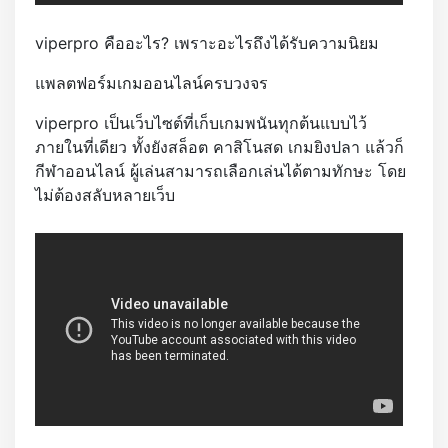
viperpro คืออะไร? เพราะอะไรถึงได้รับความนิยม
แพลตฟอร์มเกมออนไลน์ครบวงจร
viperpro เป็นเว็บไซต์ที่เก็บเกมพนันทุกต้นแบบไว้
ภายในที่เดียว ทั้งยังสล็อต คาสิโนสด เกมยิงปลา แล้วก็
กีฬาออนไลน์ ผู้เล่นสามารถเลือกเล่นได้ตามทักษะ โดย
ไม่ต้องสลับหลายเว็บ