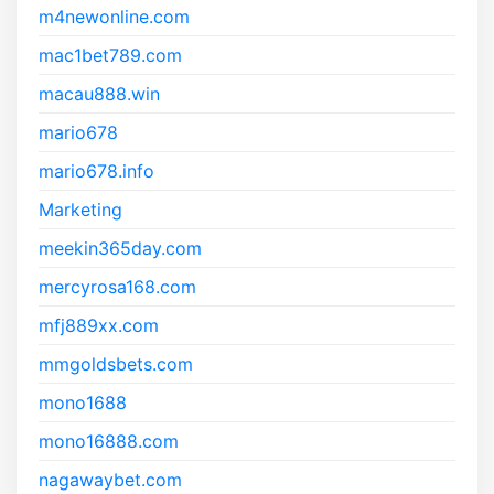
m4newonline.com
mac1bet789.com
macau888.win
mario678
mario678.info
Marketing
meekin365day.com
mercyrosa168.com
mfj889xx.com
mmgoldsbets.com
mono1688
mono16888.com
nagawaybet.com