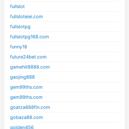
fullslot
fullsloteiei.com
fullslotpg
fullslotpg168.com
funny18
future24bet.com
gamehit8888.com
gaojing888
gem99ths.com
gem99ths.com
goatza888fin.com
gobaza88.com
golden456