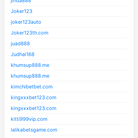
jinda888
Joker123
joker123auto
Joker123th.com
juad888
Judhai168
khumsup888.me
khumsup888.me
kimchibetbet.com
kingxxxbet123.com
kingxxxbet123.com
kitti999vip.com
lalikabetsgame.com