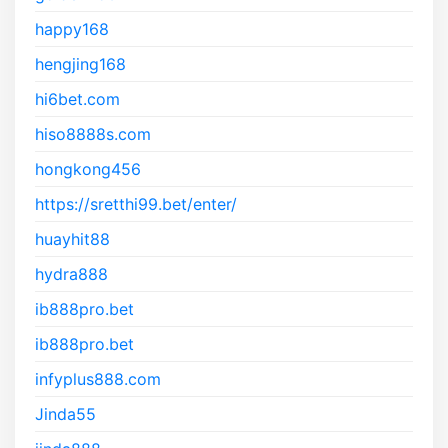
happy168
hengjing168
hi6bet.com
hiso8888s.com
hongkong456
https://sretthi99.bet/enter/
huayhit88
hydra888
ib888pro.bet
ib888pro.bet
infyplus888.com
Jinda55