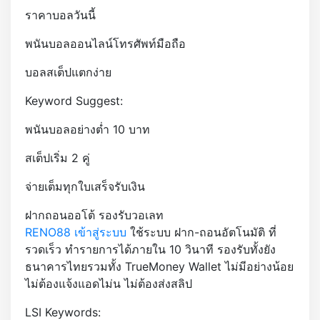
ราคาบอลวันนี้
พนันบอลออนไลน์โทรศัพท์มือถือ
บอลสเต็ปแตกง่าย
Keyword Suggest:
พนันบอลอย่างต่ำ 10 บาท
สเต็ปเริ่ม 2 คู่
จ่ายเต็มทุกใบเสร็จรับเงิน
ฝากถอนออโต้ รองรับวอเลท
RENO88 เข้าสู่ระบบ
ใช้ระบบ ฝาก-ถอนอัตโนมัติ ที่
รวดเร็ว ทำรายการได้ภายใน 10 วินาที รองรับทั้งยัง
ธนาคารไทยรวมทั้ง TrueMoney Wallet ไม่มีอย่างน้อย
ไม่ต้องแจ้งแอดไม่น ไม่ต้องส่งสลิป
LSI Keywords: