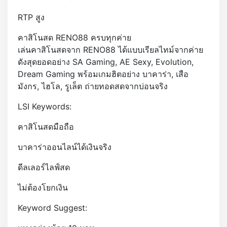
RTP สูง
คาสิโนสด RENO88 ครบทุกค่าย
เล่นคาสิโนสดจาก RENO88 ได้แบบเรียลไทม์จากค่าย
ดังสุดยอดอย่าง SA Gaming, AE Sexy, Evolution,
Dream Gaming พร้อมเกมฮิตอย่าง บาคาร่า, เสือ
มังกร, ไฮโล, รูเล็ต ถ่ายทอดสดจากบ่อนจริง
LSI Keywords:
คาสิโนสดมือถือ
บาคาร่าออนไลน์ได้เงินจริง
ดีลเลอร์ไลฟ์สด
ไม่ต้องโยกเงิน
Keyword Suggest: