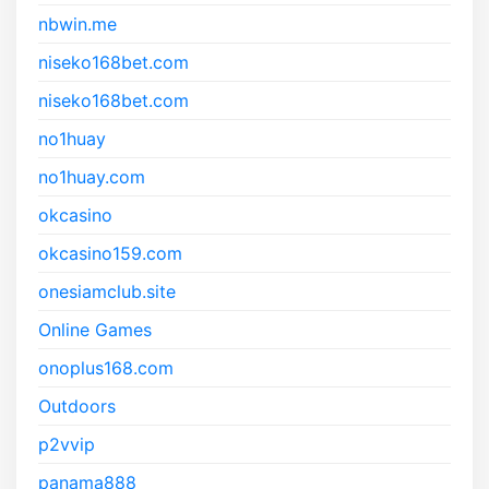
nbwin.me
niseko168bet.com
niseko168bet.com
no1huay
no1huay.com
okcasino
okcasino159.com
onesiamclub.site
Online Games
onoplus168.com
Outdoors
p2vvip
panama888