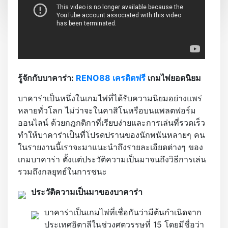
…
Read More
รู้จักกับบาคาร่า:
RENO88 เครดิตฟรี
เกมไพ่ยอดนิยม
บาคาร่าเป็นหนึ่งในเกมไพ่ที่ได้รับความนิยมอย่างแพร่
หลายทั่วโลก ไม่ว่าจะในคาสิโนหรือบนแพลตฟอร์ม
ออนไลน์ ด้วยกฎกติกาที่เรียบง่ายและการเล่นที่รวดเร็ว
ทำให้บาคาร่าเป็นที่โปรดปรานของนักพนันหลายๆ คน
ในรายงานนี้เราจะมาแนะนำถึงรายละเอียดต่างๆ ของ
เกมบาคาร่า ตั้งแต่ประวัติความเป็นมาจนถึงวิธีการเล่น
รวมถึงกลยุทธ์ในการชนะ
ประวัติความเป็นมาของบาคาร่า
บาคาร่าเป็นเกมไพ่ที่เชื่อกันว่ามีต้นกำเนิดจาก
ประเทศอิตาลีในช่วงศตวรรษที่ 15 โดยมีชื่อว่า