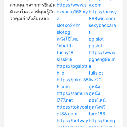
สาเหตุมาจากการยืนยัน
https://www.s
y.com
ตัวตนในเวลาที่คุณรู้สึก
exyauto168.xy
https://pussy
ว่าคุณกำลังล้มเหลว
z
888win.com
slotxo24hr
sexybaccara
slotpg
t
หนังโป๊ไทย
pg slot
1xbetth
pgslot
funny18
https://www.
kiss918
pgheng99.m
https://pgslott
e
h.io
fullslot
https://joker35
live22
6.com
ดูหนัง
https://samura
ดูหนัง
i777.net
ออนไลน์
https://tokyosl
ดูหนังฟรี
ot88.com
faro168
https://betway
https://hong