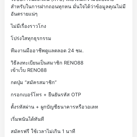
สำหรับในการฝากถอนทุกหน มั่นใจได้ว่าข้อมูลคุณไม่มี
อันตรายแน่ๆ
ไม่มีเรื่องราวโกง
โปร่งใสทุกธุรกรรม
ทีมงานมืออาชีพดูแลตลอด 24 ชม.
วิธีลงทะเบียนเป็นสมาชิก RENO88
เข้าเว็บ RENO88
กดปุ่ม “สมัครสมาชิก”
กรอกเบอร์โทร + ยืนยันรหัส OTP
ตั้งรหัสผ่าน + ผูกบัญชีธนาคารหรือวอเลท
เริ่มพนันได้ทันที
สมัครฟรี ใช้เวลาไม่เกิน 1 นาที