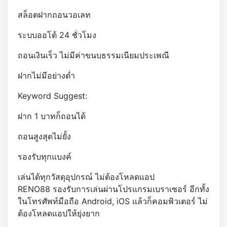
สล็อตฝากถอนวอเลท
ระบบออโต้ 24 ชั่วโมง
ถอนเงินเร็ว ไม่มีค่าขนบธรรมเนียมประเพณี
ฝากไม่มีอย่างต่ำ
Keyword Suggest:
ฝาก 1 บาทก็ถอนได้
ถอนสูงสุดไม่ยั้ง
รองรับทุกแบงค์
เล่นได้ทุกวัสดุอุปกรณ์ ไม่ต้องโหลดแอป
RENO88 รองรับการเล่นผ่านโปรแกรมเบราเซอร์ อีกทั้ง
ในโทรศัพท์มือถือ Android, iOS แล้วก็คอมพิวเตอร์ ไม่
ต้องโหลดแอปให้ยุ่งยาก