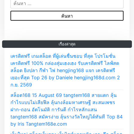
ค้
น
ห
า
สำ
ห
รั
เรื่องล่าสุด
บ
เครดิตฟรี เกมสล็อต ที่ผู้เล่นชื่นชอบ ที่สุด โปรโมชั่น
:
เครดิตฟรี 100% กล่องสุ่มเฮงเฮง รับเครดิตฟรี ไลฟ์สด
สล็อต ยิงปลา กีฬา ไพ่ hengjing168 แจก เครดิตฟรี
เยอะที่สุด Top 26 by Daniele hengjing168d.com 2
ก.ย. 2569
สล็อต168 15 August 69 tangtem168 สายแตก ลุ้น
กำไรแบบไม่เสียฟีล ลุ้นกงล้อมหาเศรษฐี สะสมเพชร
ฝาก-ถอน อัตโนมัติ การันตี กำไรหลักแสน
tangtem168 สมัครง่าย ลุ้นรางวัลใหญ่ได้ทันที Top 84
by Iris Tangtem168e.com