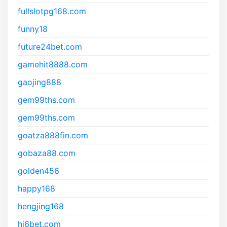
fullslotpg168.com
funny18
future24bet.com
gamehit8888.com
gaojing888
gem99ths.com
gem99ths.com
goatza888fin.com
gobaza88.com
golden456
happy168
hengjing168
hi6bet.com