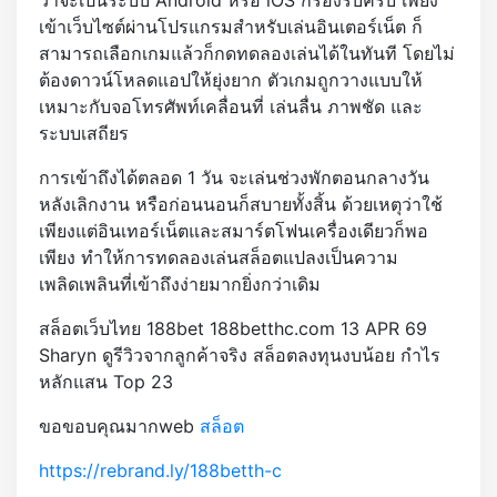
เข้าเว็บไซต์ผ่านโปรแกรมสำหรับเล่นอินเตอร์เน็ต ก็
สามารถเลือกเกมแล้วก็กดทดลองเล่นได้ในทันที โดยไม่
ต้องดาวน์โหลดแอปให้ยุ่งยาก ตัวเกมถูกวางแบบให้
เหมาะกับจอโทรศัพท์เคลื่อนที่ เล่นลื่น ภาพชัด และ
ระบบเสถียร
การเข้าถึงได้ตลอด 1 วัน จะเล่นช่วงพักตอนกลางวัน
หลังเลิกงาน หรือก่อนนอนก็สบายทั้งสิ้น ด้วยเหตุว่าใช้
เพียงแต่อินเทอร์เน็ตและสมาร์ตโฟนเครื่องเดียวก็พอ
เพียง ทำให้การทดลองเล่นสล็อตแปลงเป็นความ
เพลิดเพลินที่เข้าถึงง่ายมากยิ่งกว่าเดิม
สล็อตเว็บไทย 188bet 188betthc.com 13 APR 69
Sharyn ดูรีวิวจากลูกค้าจริง สล็อตลงทุนงบน้อย กำไร
หลักแสน Top 23
ขอขอบคุณมากweb
สล็อต
https://rebrand.ly/188betth-c