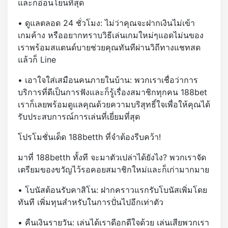
และก็อ่อนโยนที่สุด
• ดูแลตลอด 24 ชั่วโมง: ไม่ว่าคุณจะฝากเงินไม่เข้า
เกมค้าง หรืออยากทราบวิธีเล่นเกมใหม่ๆแอดไม่นของ
เราพร้อมสแตนด์บายช่วยคุณทันทีผ่านวิถีทางแชทสด
แล้วก็ Line
• เอาใจใส่เสมือนคนภายในบ้าน: พวกเราเชื่อว่าการ
บริการที่ดีเป็นการฟังและก็รู้เรื่องสมาชิกทุกคน 188bet
เราก็เลยพร้อมดูแลคุณด้วยความบริสุทธิ์ใจเพื่อให้คุณได้
รับประสบการณ์การเล่นที่เยี่ยมที่สุด
โปรโมชั่นเด็ด 188betth ที่จำต้องรีบคว้า!
มาที่ 188betth ทั้งที จะมาตัวเปล่าได้ยังไง? พวกเราจัด
เตรียมของขวัญไว้รอคอยสมาชิกใหม่และก็เก่ามากมาย
• โบนัสต้อนรับคาสิโน: ฝากคราวแรกรับโบนัสเพิ่มโดย
ทันที เพิ่มทุนสำหรับในการปั่นไปอีกเท่าตัว
• คืนเงินรายวัน: เล่นได้เราดีอกดีใจด้วย เล่นเสียพวกเรา