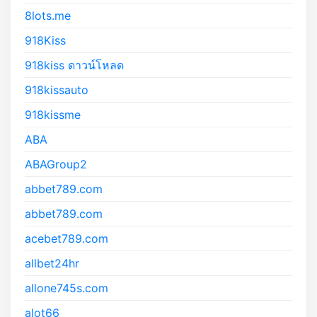
8lots.me
918Kiss
918kiss ดาวน์โหลด
918kissauto
918kissme
ABA
ABAGroup2
abbet789.com
abbet789.com
acebet789.com
allbet24hr
allone745s.com
alot66