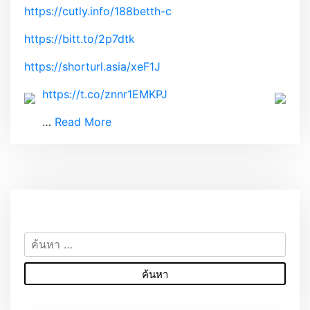
https://cutly.info/188betth-c
https://bitt.to/2p7dtk
https://shorturl.asia/xeF1J
https://t.co/znnr1EMKPJ
…
Read More
ค้
น
ห
า
สำ