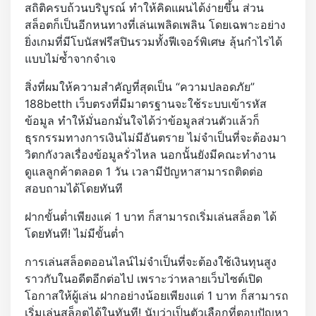
สถิติครบถ้วนบริบูรณ์ ทำให้คิดแผนได้ง่ายขึ้น ส่วน
สล็อตก็เป็นอีกหนทางที่เล่นเพลิดเพลิน โดยเฉพาะอย่าง
ยิ่งเกมที่มีโบนัสฟรีสปินรวมทั้งฟีเจอร์พิเศษ ลุ้นกำไรได้
แบบไม่ซ้ำจากจำเจ
สิ่งที่ผมให้ความสำคัญที่สุดเป็น “ความปลอดภัย”
188betth เว็บตรงที่มีมาตรฐานจะใช้ระบบเข้ารหัส
ข้อมูล ทำให้มั่นอกมั่นใจได้ว่าข้อมูลส่วนตัวแล้วก็
ธุรกรรมทางการเงินไม่มีอันตราย ไม่จำเป็นที่จะต้องมา
วิตกกังวลเรื่องข้อมูลรั่วไหล นอกนั้นยังมีคณะทำงาน
ดูแลลูกค้าตลอด 1 วัน เวลามีปัญหาสามารถติดต่อ
สอบถามได้โดยทันที
ฝากขั้นต่ำเพียงแค่ 1 บาท ก็สามารถเริ่มเล่นสล็อต ได้
โดยทันที! ไม่มีขั้นต่ำ
การเล่นสล็อตออนไลน์ไม่จำเป็นที่จะต้องใช้เงินทุนสูง
ราวกับในอดีตอีกต่อไป เพราะว่าหลายเว็บไซต์เปิด
โอกาสให้ผู้เล่น ฝากอย่างน้อยเพียงแต่ 1 บาท ก็สามารถ
เริ่มเล่นสล็อตได้ในทันที! นับว่าเป็นตัวเลือกที่ตอบปัญหา