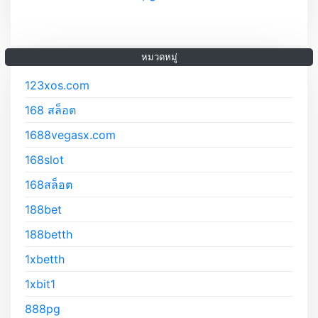
หมวดหมู่
123xos.com
168 สล็อต
1688vegasx.com
168slot
168สล็อต
188bet
188betth
1xbetth
1xbit1
888pg