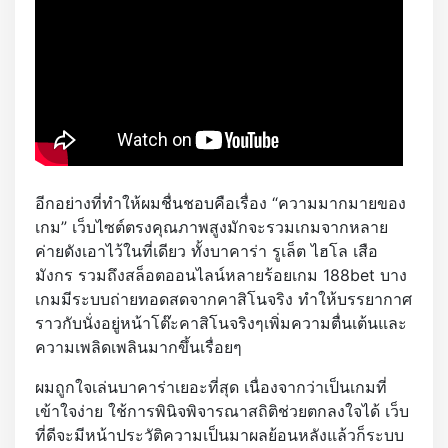
อีกอย่างที่ทำให้ผมชื่นชอบคือเรื่อง “ความมากมายของ
เกม” เว็บไซต์ตรงคุณภาพสูงมักจะรวมเกมจากหลาย
ค่ายดังเอาไว้ในที่เดียว ทั้งบาคาร่า รูเล็ต ไฮโล เสือ
มังกร รวมถึงสล็อตออนไลน์หลายร้อยเกม 188bet บาง
เกมมีระบบถ่ายทอดสดจากคาสิโนจริง ทำให้บรรยากาศ
ราวกับนั่งอยู่หน้าโต๊ะคาสิโนจริงๆเพิ่มความตื่นเต้นและ
ความเพลิดเพลินมากขึ้นเรื่อยๆ
ผมถูกใจเล่นบาคาร่าเยอะที่สุด เนื่องจากว่าเป็นเกมที่
เข้าใจง่าย ใช้การพินิจพิจารณาสถิติช่วยตกลงใจได้ เว็บ
ที่ดีจะมีหน้าประวัติความเป็นมาผลย้อนหลังแล้วก็ระบบ