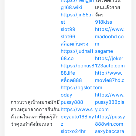
g168.wiki
เล่นแล้วรวย
https://jin55.n
จัดๆ
et
918kiss
slot99
https://www.
slot66
madoohd.co
สล็อตเว็บตรง
m
https://judhai1
sagame
68.co
https://joker
https://bonus8
123auto.com
88.life
http://www.
สล็อต888
movie87hd.c
https://pgslot.t
om
oday
https://www.
การบรรลุเป้าหมายมักมี
pussy888
pussy888pla
สาเหตุมาจากการยืนยัน
https://www.s
y.com
ตัวตนในเวลาที่คุณรู้สึก
exyauto168.xy
https://pussy
ว่าคุณกำลังล้มเหลว
z
888win.com
slotxo24hr
sexybaccara