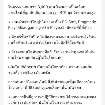
ในบรรดาเกมกว่า 3,000 เกม โดยมากเป็นสล็อต
ออนไลน์ที่ถูกคัดเลือกมาแล้วว่า RTP สูง จังหวะชนะสูง
• รวมค่ายยักษ์ใหญ่: ไม่ว่าจะเป็น PG Soft, Pragmatic
Play, Microgaming หรือ Playtech มีครบที่นี่ที่เดียว
• ฟีพบร์ซื้อฟรีสปิน: ไม่ต้องรอดวงนาน คนใดกันใจร้อน
กดซื้อฟีพบร์แล้วเข้าไปลุ้นรอบโบนัสได้โดยทันที
• อัปเดตเกมใหม่ทุกอาทิตย์: รับประกันว่าคุณจะได้เล่น
เกมใหม่ล่าสุดก่อนผู้ใดในโลกแน่ๆ
เล่นกับ 188betth มั่นอกมั่นใจทุกก้าว ความปลอดภัย
รวมทั้งการเงินระดับเอเชีย
การเล่นคาสิโนออนไลน์ สิ่งที่น่าขนลุกที่สุดคือการโดน
โกง แต่ว่าที่ 188bet คุณจะลืมคำนั้นไปได้เลย
• เอกสารสิทธิ์ถูก: เราปฏิบัติการภายใต้การควบคุมของ
องค์กรระดับสากล มั่นใจได้ในความเที่ยงธรรม