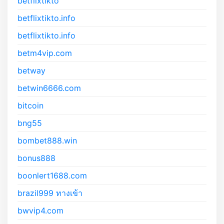
betflixtikto
betflixtikto.info
betflixtikto.info
betm4vip.com
betway
betwin6666.com
bitcoin
bng55
bombet888.win
bonus888
boonlert1688.com
brazil999 ทางเข้า
bwvip4.com