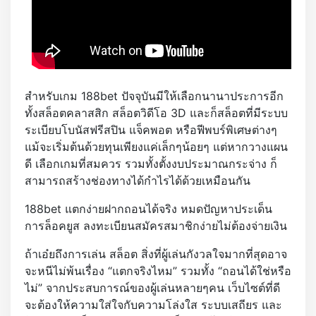
สำหรับเกม 188bet ปัจจุบันมีให้เลือกนานาประการอีก
ทั้งสล็อตคลาสสิก สล็อตวิดีโอ 3D และก็สล็อตที่มีระบบ
ระเบียบโบนัสฟรีสปิน แจ็คพอต หรือฟีพบร์พิเศษต่างๆ
แม้จะเริ่มต้นด้วยทุนเพียงแค่เล็กๆน้อยๆ แต่หากวางแผน
ดี เลือกเกมที่สมควร รวมทั้งตั้งงบประมาณกระจ่าง ก็
สามารถสร้างช่องทางได้กำไรได้ด้วยเหมือนกัน
188bet แตกง่ายฝากถอนได้จริง หมดปัญหาประเด็น
การล็อคยูส ลงทะเบียนสมัครสมาชิกง่ายไม่ต้องจ่ายเงิน
ถ้าเอ๋ยถึงการเล่น สล็อต สิ่งที่ผู้เล่นกังวลใจมากที่สุดอาจ
จะหนีไม่พ้นเรื่อง “แตกจริงไหม” รวมทั้ง “ถอนได้ใช่หรือ
ไม่” จากประสบการณ์ของผู้เล่นหลายๆคน เว็บไซต์ที่ดี
จะต้องให้ความใส่ใจกับความโล่งใส ระบบเสถียร และ