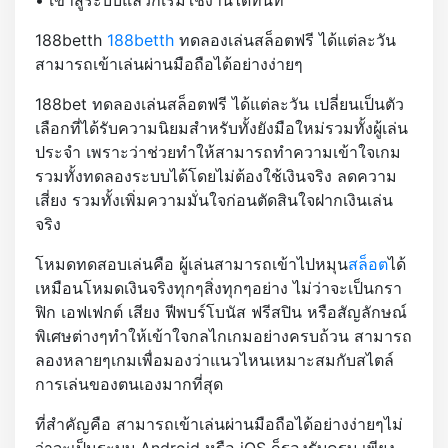
188betth
188betth
ทดลองเล่นสล็อตฟรี ได้แต่ละวัน
สามารถเข้าเล่นผ่านมือถือได้อย่างง่ายๆ
188bet ทดลองเล่นสล็อตฟรี ได้แต่ละวัน เปลี่ยนเป็นตัว
เลือกที่ได้รับความนิยมสำหรับทั้งยังมือใหม่รวมทั้งผู้เล่น
ประจำ เพราะว่าช่วยทำให้สามารถทำความเข้าใจเกม
รวมทั้งทดลองระบบได้โดยไม่ต้องใช้เงินจริง ลดความ
เสี่ยง รวมทั้งเพิ่มความมั่นใจก่อนตัดสินใจฝากเงินเล่น
จริง
โหมดทดสอบเล่นคือ ผู้เล่นสามารถเข้าไปหมุน
สล็อต
ได้
เหมือนโหมดเงินจริงทุกๆสิ่งทุกๆอย่าง ไม่ว่าจะเป็นกรา
ฟิก เอฟเฟกต์ เสียง ฟีพบร์โบนัส ฟรีสปิน หรือสัญลักษณ์
พิเศษต่างๆทำให้เข้าใจกลไกเกมอย่างครบถ้วน สามารถ
ลองหลายๆเกมเพื่อมองว่าแนวไหนเหมาะสมกับสไตล์
การเล่นของตนเองมากที่สุด
ที่สำคัญคือ สามารถเข้าเล่นผ่านมือถือได้อย่างง่ายๆไม่
ว่าจะเป็นระบบ Android หรือ iOS ก็รองรับครบ เพียง