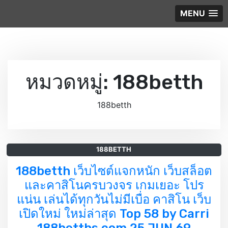
MENU
S
k
หมวดหมู่:
188betth
i
p
188betth
t
o
c
o
188BETTH
n
t
188betth เว็บไซต์แจกหนัก เว็บสล็อต
e
และคาสิโนครบวงจร เกมเยอะ โปร
n
แน่น เล่นได้ทุกวันไม่มีเบื่อ คาสิโน เว็บ
t
เปิดใหม่ ใหม่ล่าสุด Top 58 by Carri