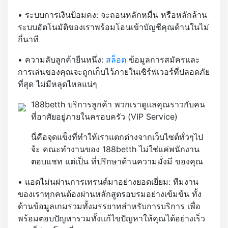
• ระบบการเงินป้อมคง: จะถอนหลักหมื่น หรือหลักล้าน
ระบบอัตโนมัติของเราพร้อมโอนเข้าบัญชีคุณด้านในไม่
กี่นาที
• ความลับลูกค้ายืนหนึ่ง:
สล็อต
ข้อมูลการสมัครและ
การเล่นของคุณจะถูกเก็บไว้ภายในเซิร์ฟเวอร์ที่ปลอดภัย
ที่สุด ไม่มีหลุดไหลแน่ๆ
188betth บริการลูกค้า พวกเราดูแลคุณราวกับคน
ที่อาศัยอยู่ภายในครอบครัว (VIP Service)
นี่คือจุดแข็งที่ทำให้เราแตกต่างจากเว็บไซต์ทั่วๆไป
จ้ะ คณะทำงานของ 188betth ไม่ใช่แค่พนักงาน
ตอบแชท แต่เป็น ที่ปรึกษาด้านความมั่งมี ของคุณ
• แอดไม่นผ่านการเทรนด์มาอย่างยอดเยี่ยม: ทีมงาน
ของเราทุกคนต้องผ่านหลักสูตรอบรมอย่างเข้มข้น ทั้ง
ด้านข้อมูลเกมรวมทั้งมรรยาทสำหรับการบริการ เพื่อ
พร้อมตอบปัญหารวมทั้งแก้ไขปัญหาให้คุณได้อย่างเร็ว