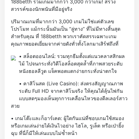
188betth รวมเกมมากกว่า 3,000 กว่าเกม! สรวง
สวรรค์ของนักพนันที่มีอยู่จริง
ปริมาณเกมที่มากกว่า 3,000 เกมไม่ใช่แค่ตัวเลข
โปรโมท แม้กระนั้นมันเป็น “ลู่ทาง” ที่ไม่มีทางสิ้นสุด
สำหรับคุณ ที่ 188betth พวกเราคัดสรรเฉพาะเกม
คุณภาพยอดเยี่ยมจากค่ายดังทั่วทั้งโลกมาเสิร์ฟถึงที่
• สล็อตออนไลน์: รวมทุกธีมตั้งแต่แนวคลาสสิกผล
ไม้ ไปจนกระทั่งวิดีโอสล็อตสุดล้ำที่ภาพสวยระดับ
หนังฮอลลีวูด แจ็คพอตแตกง่ายกระทั่งน่าตกใจ
• คาสิโนสด (Live Casino): ส่งตรงสัญญาณภาพ
ระดับ Full HD จากคาสิโนจริง ให้คุณได้ลุ้นไพ่กัน
แบบสดๆมองเห็นทุกการเคลื่อนไหวของดีลเลอร์สาว
สวย
• เกมโต๊ะและก็อาร์เคด: ผู้ใดกันแน่ที่ชอบเกมใช้สมอง
หรือเกมเล่นง่ายได้เงินไวอย่าง ไฮโล, รูเล็ต หรือเป่ายิ้ง
ฉุบ ที่นี่ก็มีให้เล่นแบบไม่ซ้ำหน้า