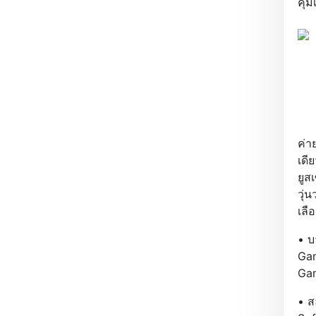
คุ้
ค่า
เดี
ยูส
วุ่
เลื
• บ
Gam
Ga
• ส