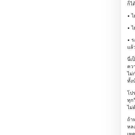
ก็ได
• ไ
• ไ
• ร
แล้
นี่เ
ควา
ไม่
ทั้
โปร
ทุกว
ไม่
ถ้า
หลง
เหต