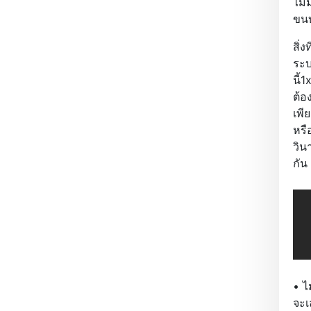
ไม่
ขน
สิ่ง
ระบ
นี้
ต้อ
เพี
หรื
วิน
กัน
• ไ
จะเ