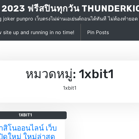
 2023 ฟรีสปินทุกวัน THUNDER
oker punpro เว็บตรงไม่ผ่านเอเย่นต์ถอนได้ทันที ไม่ต้องทำยอด 
 site up and running in no time!
Pin Posts
หมวดหมู่:
1xbit1
1xbit1
1XBIT1
าสิโนออนไลน์ เว็บ
ปิดใหม่ ใหม่ล่าสุด