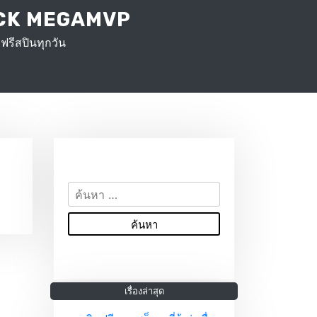
KICK MEGAMVP
ฟรีสปินทุกวัน
ค้
น
ห
า
สำ
ห
รั
เรื่องล่าสุด
บ