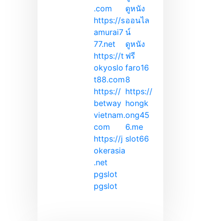
.com
ดูหนัง
https://s
ออนไล
amurai7
น์
77.net
ดูหนัง
https://t
ฟรี
okyoslo
faro16
t88.com
8
https://
https://
betway
hongk
vietnam.
ong45
com
6.me
https://j
slot66
okerasia
.net
pgslot
pgslot