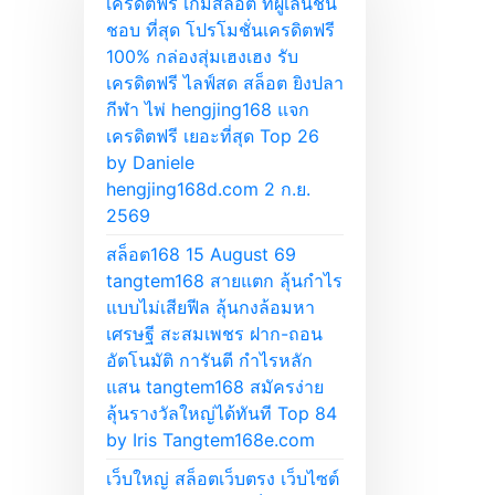
เครดิตฟรี เกมสล็อต ที่ผู้เล่นชื่น
:
ชอบ ที่สุด โปรโมชั่นเครดิตฟรี
100% กล่องสุ่มเฮงเฮง รับ
เครดิตฟรี ไลฟ์สด สล็อต ยิงปลา
กีฬา ไพ่ hengjing168 แจก
เครดิตฟรี เยอะที่สุด Top 26
by Daniele
hengjing168d.com 2 ก.ย.
2569
สล็อต168 15 August 69
tangtem168 สายแตก ลุ้นกำไร
แบบไม่เสียฟีล ลุ้นกงล้อมหา
เศรษฐี สะสมเพชร ฝาก-ถอน
อัตโนมัติ การันตี กำไรหลัก
แสน tangtem168 สมัครง่าย
ลุ้นรางวัลใหญ่ได้ทันที Top 84
by Iris Tangtem168e.com
เว็บใหญ่ สล็อตเว็บตรง เว็บไซต์