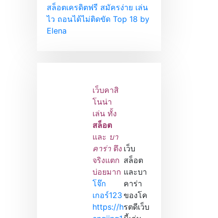
สล็อตเครดิตฟรี สมัครง่าย เล่น
ไว ถอนได้ไม่ติดขัด Top 18 by
Elena
เว็บคาสิ
โนน่า
เล่น ทั้ง
สล็อต
และ
บา
คาร่า
ตึง
เว็บ
จริงแตก
สล็อต
บ่อยมาก
และบา
โจ๊ก
คาร่า
เกอร์123
ของโค
https://h
รตดีเว็บ