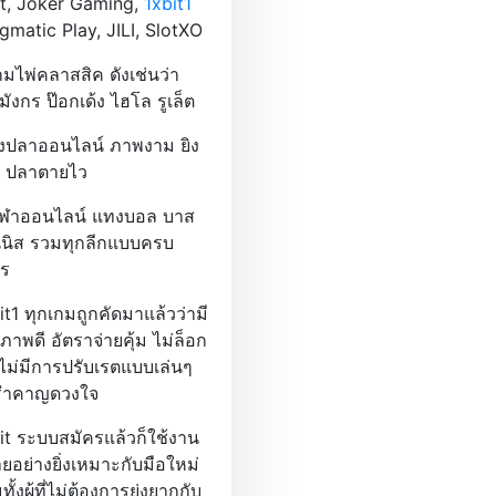
t, Joker Gaming,
1xbit1
gmatic Play, JILI, SlotXO
กมไพ่คลาสสิค ดังเช่นว่า
อมังกร ป๊อกเด้ง ไฮโล รูเล็ต
ิงปลาออนไลน์ ภาพงาม ยิง
ย ปลาตายไว
ีฬาออนไลน์ แทงบอล บาส
นิส รวมทุกลีกแบบครบ
จร
it1 ทุกเกมถูกคัดมาแล้วว่ามี
ภาพดี อัตราจ่ายคุ้ม ไม่ล็อก
 ไม่มีการปรับเรตแบบเล่นๆ
้รำคาญดวงใจ
it ระบบสมัครแล้วก็ใช้งาน
ง่ายอย่างยิ่งเหมาะกับมือใหม่
ั้งผู้ที่ไม่ต้องการยุ่งยากกับ