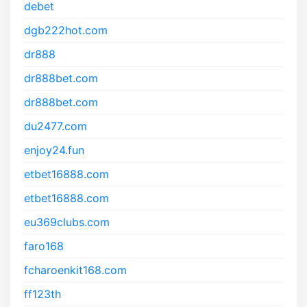
debet
dgb222hot.com
dr888
dr888bet.com
dr888bet.com
du2477.com
enjoy24.fun
etbet16888.com
etbet16888.com
eu369clubs.com
faro168
fcharoenkit168.com
ff123th