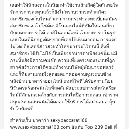
เลยทำให้นักลงทุนนั้นนิยมทำใช้งานถ้าเกิดผู้ใดกันพอใจ
จัดการการลงทุนแล้วก็ยังไม่ทราบว่ากระทำสมัคร
สมาชิกของเว็บไหนถ้าสามารถกระทำลงทะเบียนสมัคร
สมาชิกของ เว็บไซต์คาสิโนออนไลน์ที่เปิดให้เล่นเกี่ยว
กับเกมบาคาร่าได้ คาสิโนออนไลน์ เว็บบาคาร่า ในรูป
แบบใหม่ที่ฉีกกฎเดิมๆจากที่เคยได้เห็นมาก่อน การแจก
ไพ่โดยดีลเลอร์สาวสวยทั่วโลกมารวมไว้ตรงนี้ สิ่งที่
สมาชิกจะได้รับไม่ใช้เป็นเพียงอาหารตาเพียงแค่นั้น แม้
กระนั้นยังมีความคมชัด ความเที่ยงตรงของระบบที่ถูก
สรรค์สร้างภายใต้คณะทำงานบริษัทผู้พัฒนาซอฟแวร์
และก็ทีมงานเกมมิ่งสุดยอดมาคอยควบคุมระบบข้าง
หลังบ้าน บาคาร่าออนไลน์ เกมส์ไพ่ที่ได้รับความนิยม
นิรันดรพร้อมพนันไลฟ์สดสัมผัสประสบการณ์พนันเรียล
ไทม์มีลักษณะคล้ายกับการเล่นไพ่ป๊อกกระดอน เข้าร่วม
สนุกสนานเล่นพนันได้ตลอดใช้บริการได้สม่ำเสมอ ลุ้น
รับโบนัสฟรี
สำหรับเว็บ บาคาร่า sexybaccarat168
www.sexybaccarat168.com อันดับ Top 239 Bell ที่