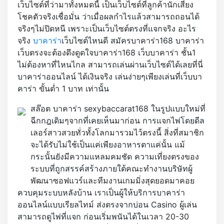
เว็บไซต์ที่ว่ามาทั้งหมดนี้ เป็นเว็บไซต์ที่ลูกค้านักเสี่ยง
โชคตัวจริงเชื่อมั่น ว่าเมื่อผลกำไรแล้วสามารถถอนได้
จริงๆไม่ปิดหนี เพราะเป็นเว็บไซต์ตรงที่แจกจริง อะไร
จริง
บาคาร่า
เว็บไซต์ไหนดี สมัครบาคาร่า168 บาคาร่า
เว็บตรงจะต้องดึงดูดใจบาคาร่า168 เว็บบาคาร่า ชั้น1
ไม่ต้องหาที่ไหนไกล สามารถเล่นผ่านเว็บไซต์ได้เลยที่นี่
บาคาร่าออนไลน์ ได้เงินจริง เล่นง่ายๆเพียงเล่นที่เว็บบา
คาร่า ขั้นต่ำ 1 บาท เท่านั้น
สล๊อต บาคาร่า sexybaccarat168 ในรูปแบบใหม่ที่
ฉีกกฎเดิมๆจากที่เคยเห็นมาก่อน การแจกไพ่โดยดีล
เลอร์สาวสวยทั่วทั้งโลกมารวมไว้ตรงนี้ สิ่งที่สมาชิก
จะได้รับไม่ใช้เป็นแค่เพียงอาหารตาแค่นั้น แม้
กระนั้นยังมีความแหลมคมชัด ความเที่ยงตรงของ
ระบบที่ถูกสรรค์สร้างภายใต้คณะทำงานบริษัทผู้
พัฒนาซอฟแวร์และทีมงานเกมมิ่งสุดยอดมาคอย
ควบคุมระบบหลังบ้าน เราเป็นผู้ให้บริการบาคาร่า
ออนไลน์แบบเรียลไทม์ ส่งตรงจากบ่อน Casino ผู้เล่น
สามารถดูไพ่ที่แจก ก่อนเริ่มพนันได้ในเวลา 20-30