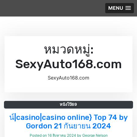
MENU
S
k
หมวดหมู่:
i
p
SexyAuto168.com
t
o
SexyAuto168.com
c
o
n
t
หนังโป๊69
e
n
น์|casino|casino online} Top 74 by
t
Gordon 21 กันยายน 2024
Posted on
16 สิงหาคม 2024
by
George Nelson