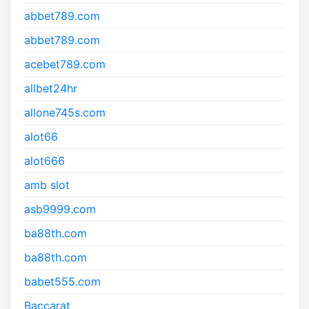
abbet789.com
abbet789.com
acebet789.com
allbet24hr
allone745s.com
alot66
alot666
amb slot
asb9999.com
ba88th.com
ba88th.com
babet555.com
Baccarat