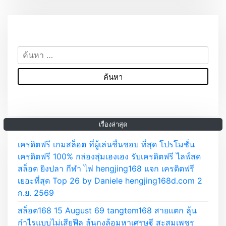
ค้
น
ห
า
สำ
ห
รั
เรื่องล่าสุด
บ
เครดิตฟรี เกมสล็อต ที่ผู้เล่นชื่นชอบ ที่สุด โปรโมชั่น
:
เครดิตฟรี 100% กล่องสุ่มเฮงเฮง รับเครดิตฟรี ไลฟ์สด
สล็อต ยิงปลา กีฬา ไพ่ hengjing168 แจก เครดิตฟรี
เยอะที่สุด Top 26 by Daniele hengjing168d.com 2
ก.ย. 2569
สล็อต168 15 August 69 tangtem168 สายแตก ลุ้น
กำไรแบบไม่เสียฟีล ลุ้นกงล้อมหาเศรษฐี สะสมเพชร