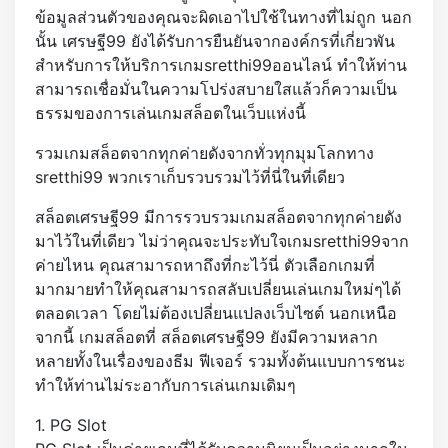
ข้อมูลส่วนตัวของคุณจะผิดเอาไปใช้ในทางที่ไม่ถูก นอก
นั้น เศรษฐี99 ยังได้รับการยืนยันจากองค์กรที่เกี่ยวพัน
สำหรับการให้บริการเกมsretthi99ออนไลน์ ทำให้ท่าน
สามารถเชื่อมั่นในความโปร่งสบายใสแล้วก็ความเป็น
ธรรมของการเล่นเกมสล็อตในเว็บแห่งนี้
รวมเกมสล็อตจากทุกค่ายดังจากทั่วทุกมุมโลกทาง
sretthi99 พวกเราเก็บรวบรวมไว้ที่นี่ในที่เดียว
สล็อตเศรษฐี99 มีการรวบรวมเกมสล็อตจากทุกค่ายดัง
มาไว้ในที่เดียว ไม่ว่าคุณจะประทับใจเกมsretthi99จาก
ค่ายไหน คุณสามารถหาถึงที่กะไว้นี่ ตัวเลือกเกมที่
มากมายทำให้คุณสามารถสลับเปลี่ยนเล่นเกมใหม่ๆได้
ตลอดเวลา โดยไม่ต้องเปลี่ยนแปลงเว็บไซต์ นอกเหนือ
จากนี้ เกมสล็อตที่ สล็อตเศรษฐี99 ยังมีความหลาก
หลายทั้งในเรื่องของธีม ฟีเจอร์ รวมทั้งต้นแบบการชนะ
ทำให้ท่านไม่ระอากับการเล่นเกมเดิมๆ
1. PG Slot