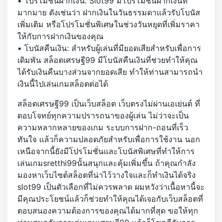
• โปรโมชั่นฝากเงิน: Slot99 มีโปรโมชั่นฝากเงินที่
มากมาย ดังเช่นว่า ฝากเงินในวันธรรมดาแล้วรับโบนัส
เพิ่มเติม หรือโปรโมชั่นพิเศษในช่วงวันหยุดที่เพิ่มราคา
ให้กับการฝากเงินของคุณ
• โบนัสคืนเงิน: สำหรับผู้เล่นที่มียอดเสียสำหรับเพื่อการ
เดิมพัน สล็อตเศรษฐี99 มีโบนัสคืนเงินที่ช่วยทำให้คุณ
ได้รับเงินคืนบางส่วนจากยอดเสีย ทำให้ท่านสามารถนำ
เงินนี้ไปเล่นเกมสล็อตต่อได้
สล็อตเศรษฐี99 เป็นเว็บสล็อต เว็บตรงไม่ผ่านเอเย่นต์ ที่
ตอบโจทย์ทุกความปรารถนาของผู้เล่น ไม่ว่าจะเป็น
ความหลากหลายของเกม ระบบการฝาก-ถอนที่เร็ว
ทันใจ แล้วก็ความปลอดภัยสำหรับเพื่อการใช้งาน นอก
เหนือจากนี้ยังมีโปรโมชั่นและโบนัสพิเศษที่ทำให้การ
เล่นเกมsretthi99นั้นสนุกและคุ้มเพิ่มขึ้น ถ้าคุณกำลัง
มองหาเว็บไซต์สล็อตที่น่าไว้วางใจและก็ทำเงินได้จริง
slot99 เป็นตัวเลือกที่ไม่ควรพลาด ผมหวังว่าเนื้อหานี้จะ
มีคุณประโยชน์แล้วก็ช่วยทำให้คุณได้เจอกับเว็บสล็อตที่
ตอบสนองความต้องการของคุณได้มากที่สุด ขอให้ทุก