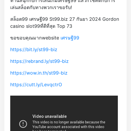
ท่านสนุกกับการเล่นเกมเศรษฐี99 แล้วก็โชคดีกับการ
เล่นสล็อตกับทางพวกเราขอรับ!
สล็อต99 เศรษฐี99 St99.biz 27 กันยา 2024 Gordon
casino slot99ที่ดีที่สุด Top 73
ขอขอบคุณมากwebsite
เศรษฐี99
https://bit.ly/st99-biz
https://rebrand.ly/st99-biz
https://wow.in.th/st99-biz
https://cutt.ly/LevqctrO