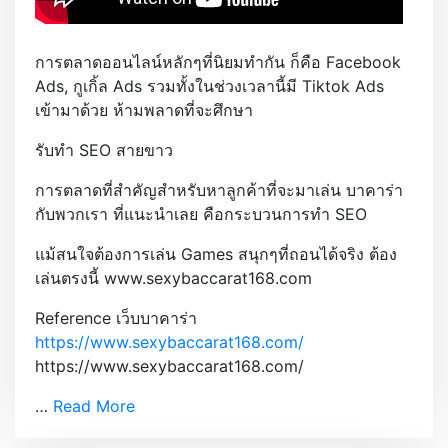
การตลาดออนไลน์หลักๆที่นิยมทำกัน ก็คือ Facebook
Ads, กูเกิ้ล Ads รวมทั้งในช่วงเวลานี้มี Tiktok Ads
เข้ามาด้วย ห้ามพลาดที่จะศึกษา
รับทำ SEO สายขาว
การตลาดที่สำคัญสำหรับหาลูกค้าที่จะมาเล่น บาคาร่า
กับพวกเรา ที่แนะนำเลย คือกระบวนการทำ SEO
แม้สนใจต้องการเล่น Games สนุกๆที่ถอนได้จริง ต้อง
เล่นตรงนี้ www.sexybaccarat168.com
Reference เว็บบาคาร่า
https://www.sexybaccarat168.com/
https://www.sexybaccarat168.com/
…
Read More