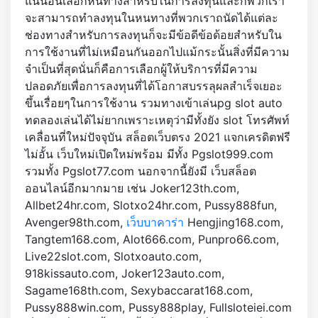
แน่นอนเลือกหนทางสำหรับในการลงทุนและก็พวกเรา
จะสามารถทำลงทุนในหนทางที่พวกเราถนัดได้แต่ละ
ช่องทางสำหรับการลงทุนก็จะมีข้อดีข้อด้อยสำหรับใน
การใช้งานที่ไม่เหมือนกันออกไปแม้กระนั้นสิ่งที่มีความ
จำเป็นที่สุดนั่นก็คือการเลือกผู้ให้บริการที่มีความ
ปลอดภัยเพื่อการลงทุนที่ได้โอกาสบรรลุผลสำเร็จเยอะ
ขึ้นเรื่อยๆในการใช้งาน รวมทางเข้าเล่นpg slot auto
ทดลองเล่นได้ไม่ยากเพราะเหตุว่ามีทั้งยัง slot โทรศัพท์
เคลื่อนที่ใหม่ปัจจุบัน สล็อตเว็บตรง 2021 แจกเครดิตฟรี
ไม่อั้น เว็บใหม่เปิดใหม่พร้อม มีทั้ง Pgslot999.com
รวมทั้ง Pgslot77.com นอกจากนี้ยังมี เว็บสล็อต
ออนไลน์อีกมากมาย เช่น Joker123th.com,
Allbet24hr.com, Slotxo24hr.com, Pussy888fun,
Avenger98th.com,
เว็บบาคาร่า
Hengjing168.com,
Tangtem168.com, Alot666.com, Punpro66.com,
Live22slot.com, Slotxoauto.com,
918kissauto.com, Joker123auto.com,
Sagame168th.com, Sexybaccarat168.com,
Pussy888win.com, Pussy888play, Fullsloteiei.com