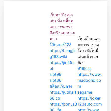
เว็บคาสิโนน่า
เล่น ทั้ง
สล็อต
และ
บาคาร่า
ตึงจริงแตกบ่อย
มาก
เว็บสล็อตและ
โจ๊กเกอร์123
บาคาร่าของ
https://hengjin
โครตดีเว็บนี้
g168.wiki
เล่นแล้วรวย
https://jin55.n
จัดๆ
et
918kiss
slot99
https://www.
slot66
madoohd.co
สล็อตเว็บตรง
m
https://judhai1
sagame
68.co
https://joker
https://bonus8
123auto.com
88.life
http://www.