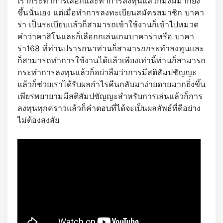
เรากระทำการเลือกและทำการลงทุนแล้วก็มั่งมีมากยิ่ง
ขึ้นนั่นเอง แต่เมื่อทำการลงทะเบียนสมัครสมาชิก บาคา
ร่า เป็นระเบียบแล้วก็สามารถเข้าใช้งานก็เข้าไปหมวด
คำว่าคาสิโนและก็เลือกกเล่นเกมบาคาร่าหรือ บาคา
ร่า168 ที่ท่านปรารถนาท่านก็สามารถกระทำลงทุนและ
ก็สามารถทำการใช้งานได้แล้วเพียงเท่านี้ท่านก็สามารถ
กระทำการลงทุนแล้วก็อย่าลืมว่าการมีสติสัมปชัญญะ
แล้วก็ช่วยเราได้รับผลกำไรคืนกลับมาง่ายดายมากยิ่งขึ้น
เพียรพยายามมีสติสัมปชัญญะสำหรับการเล่นแล้วก็การ
ลงทุนทุกคราวแล้วก็คำตอบที่ได้จะเป็นผลลัพธ์ที่ดีอย่าง
ไม่ต้องสงสัย