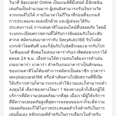
วินาที Baccarat Online เป็นเกมส์ที่มีเสน่ห์ มีนักพนัน
เล่นกันเป็นจำนวนมาก ผู้เล่นยังสามารถรับเงินรางวัล
จากเกมส์ไปได้ ภายในเวลาไม่กี่วินาทีก่อนที่จะเกมส์
การประลองจะจบลงอีกด้วย และผู้เล่นจะได้รับ
ประสบการณ์ การเล่นคาสิโนออนไลน์ที่ปลอดภัย โดยมี
ระบบระเบียบตรวจทานที่ได้รับการยินยอมรับในระดับ
สากล สมัครเล่นบาคาร่ากับ SexyAuto168 รับโบนัส
แรกเข้าโดยทันที และก็ลุ้นรับโบนัสอีกเยอะมากกับโปร
โมชั่นเมนส์ พึงพอใจเล่นบาคาร่ากับเราติดต่อพวกเราได้
ตลอด 24 ช.ม. เมื่อท่านให้ความสนใจต้องการทำเล่น
เกมบาคาร่า บาคาร่า สำหรับเกมบาคาร่าเป็นลักษณะ
ของเกมคาสิโนก็ต้องทำการสมัครเป็นสมาชิก บาคาร่า
sexybaccarat168 หรือทำเดินทางไปยังสถานที่ที่เปิด
ให้บริการท่านก็สามารถกระทำใช้งานและก็สามารถทำ
ลงทุนได้ เลือกช่องทางใดมา 1 ช่องทางแล้วก็เลือกผู้ให้
บริการที่มีความปลอดภัยมากที่สุด เมื่อเรามีผู้ให้บริการ
ที่มีความปลอดภัยสูงที่สุดการลงทุนของเราก็จะมีความ
ปลอดภัยและก็ได้โอกาสประสบผลสำเร็จสำหรับในการ
เล่นนั้นเอง หลักเกณฑ์สำหรับในการเลือกเว็บสำหรับ