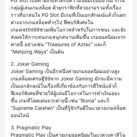
PG Slot เป็นค่ายเกมที่ได้รับความนิยมเป็นอย่างมากใน
กลุ่มผู้เล่นเกมสล็อต ด้วยกราฟิกที่สวยงามรวมทั้งเรื่อง
ราวที่น่าสนใจ PG Slot มีเกมที่เป็นเอกลักษณ์แล้วก็แตก
ต่างจากเกมสล็อตทั่วๆไป ฟีพบร์พิเศษใน
เกมsretthi99ช่วยเพิ่มโอกาสสำหรับในการชนะ และยัง
ส่งผลให้การเล่นเกมสนุกสนานเพิ่มขึ้น เกมยอดนิยมจาก
ค่ายนี้ อย่างเช่น “Treasures of Aztec” และก็
“Mahjong Ways” เป็นต้น
2. Joker Gaming
Joker Gaming เป็นอีกหนึ่งค่ายเกมยอดนิยมอย่างสูง
เกมสล็อตเศรษฐี99จาก Joker Gaming มักจะมีความ
เป็นเอกลักษณ์ในเรื่องที่เกี่ยวข้องกับการดีไซน์แล้วก็
ฟีเจอร์พิเศษที่ช่วยให้ผู้เล่นมีโอกาสในการทำเงินเยอะ
ขึ้น เกมที่โดดเด่นจากค่ายนี้ เช่น “Roma” และก็
“Supreme Caishen” เป็นที่รู้จักกันดีในแวดวงเกมสล็อต
ออนไลน์
3. Pragmatic Play
Pragmatic Play เป็นค่ายเกมยอดนิยมในแวดวงคาสิโน