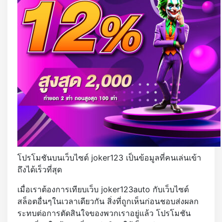
โปรโมชันบนเว็บไซต์ joker123 เป็นข้อมูลที่คนเล่นเข้า
ถึงได้เร็วที่สุด
เมื่อเราต้องการเทียบเว็บ joker123auto กับเว็บไซต์
สล็อตอื่นๆในเวลาเดียวกัน สิ่งที่ถูกเห็นก่อนชอบส่งผลก
ระทบต่อการตัดสินใจของพวกเราอยู่แล้ว โปรโมชัน