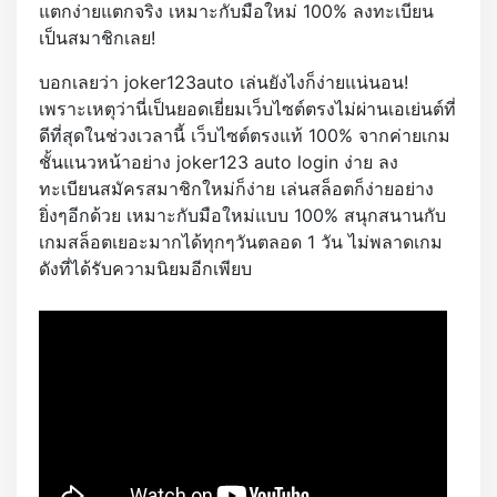
แตกง่ายแตกจริง เหมาะกับมือใหม่ 100% ลงทะเบียน
เป็นสมาชิกเลย!
บอกเลยว่า joker123auto เล่นยังไงก็ง่ายแน่นอน!
เพราะเหตุว่านี่เป็นยอดเยี่ยมเว็บไซต์ตรงไม่ผ่านเอเย่นต์ที่
ดีที่สุดในช่วงเวลานี้ เว็บไซต์ตรงแท้ 100% จากค่ายเกม
ชั้นแนวหน้าอย่าง joker123 auto login ง่าย ลง
ทะเบียนสมัครสมาชิกใหม่ก็ง่าย เล่นสล็อตก็ง่ายอย่าง
ยิ่งๆอีกด้วย เหมาะกับมือใหม่แบบ 100% สนุกสนานกับ
เกมสล็อตเยอะมากได้ทุกๆวันตลอด 1 วัน ไม่พลาดเกม
ดังที่ได้รับความนิยมอีกเพียบ