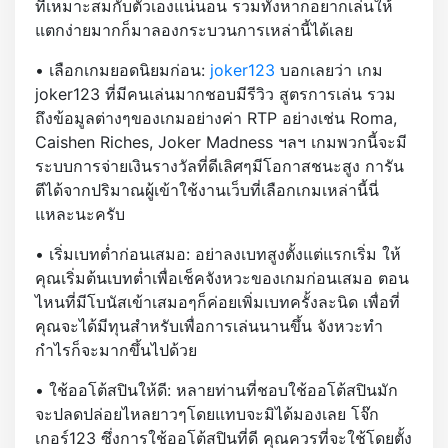
ที่เหมาะสมกับตัวเองแน่นอน รวมทั้งหากอยากเล่นให้
แตกง่ายมากก็มาลองกระบวนการเหล่านี้ได้เลย
• เลือกเกมยอดนิยมก่อน:
joker123
บอกเลยว่า เกม
joker123 ที่มีคนเล่นมากชอบมีรีวิว สูตรการเล่น รวม
ถึงข้อมูลต่างๆของเกมอย่างค่า RTP อย่างเช่น Roma,
Caishen Riches, Joker Madness ฯลฯ เกมพวกนี้จะมี
ระบบการจ่ายเงินรางวัลที่ดีเลิศๆมีโอกาสชนะสูง การัน
ตีได้จากปริมาณผู้เข้าใช้งานเว็บที่เลือกเกมเหล่านี้นี่
แหละนะครับ
• เริ่มเบทต่ำก่อนเสมอ: อย่าลงเบทสูงตั้งแต่แรกเริ่ม ให้
คุณเริ่มต้นเบทต่ำเพื่อเช็คจังหวะของเกมก่อนเสมอ ตอน
ไหนที่มีโบนัสเข้าเสมอๆก็ค่อยเพิ่มเบทครั้งละนิด เพื่อที่
คุณจะได้มีทุนสำหรับเพื่อการเล่นนานขึ้น จังหวะทำ
กำไรก็จะมากขึ้นไปด้วย
• ใช้ออโต้สปินให้ดี: หลายท่านที่ชอบใช้ออโต้สปินมัก
จะปลดปล่อยไหลยาวๆโดยแทบจะมิได้มองเลย โจ๊ก
เกอร์123 ซึ่งการใช้ออโต้สปินที่ดี คุณควรที่จะใช้โดยตั้ง