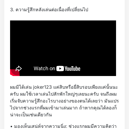
3. ความรู้สึกหลังเล่นต่อเนื่องที่เปลี่ยนไป
ผมมิได้เล่น joker123 แค่สิบหรือยี่สิบรอบเพียงแค่นั้นนะ
ครับ ผมใช้เวลาเล่นไปสักพักใหญ่ๆเลยนะครับ จนถึงผม
เริ่มจับความรู้สึกอะไรบางอย่างของตนได้เลยว่า มันแปร
ไปจากช่วงแรกที่ผมเข้ามาเล่นมาก ถ้าหากคุณได้ลองก็
น่าจะเป็นเช่นเดียวกัน
• มองเห็นเสน่ห์จากความนิ่ง: ช่วงแรกผมมีความคิดว่า