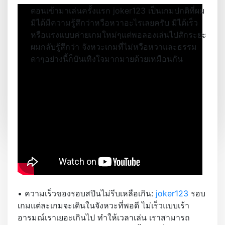
ตอนเข้ามาเล่นครั้งแรก joker123 เป็นเกมปกติที่ผม
มิได้มีความรู้สึกว่าหวือหวาอะไรเลยครับ มิได้เร็ว
หรือแรงแบบค่ายเกมใหม่ๆแต่พอลองเล่นไปสักระยะ
ผมกลับรู้สึกว่า จังหวะเกมที่ไม่หวือหวาและธรรม
ดาๆอย่างนี้ก็บันเทิงใจมากมายด้วยเหมือนกัน
…
Read More
• ความเร็วของรอบสปินไม่รีบเหลือเกิน:
joker123
รอบ
เกมแต่ละเกมจะเดินในจังหวะที่พอดี ไม่เร็วแบบเร้า
อารมณ์เราเยอะเกินไป ทำให้เวลาเล่น เราสามารถ