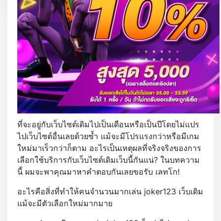
ที่จะอยู่กับเว็บไซต์เดิมไปเป็นเดือนหรือเป็นปีโดยไม่แปร
ไปเว็บไซต์อื่นเลยด้วยซ้ำ แม้จะมีโปรแรงกว่าหรือมีเกม
ใหม่มาเร็วกว่าก็ตาม อะไรเป็นเหตุผลที่จริงจริงของการ
เลือกใช้บริการกับเว็บไซต์เดิมเว็บนี้กันแน่? ในบทความ
นี้ ผมจะพาคุณมาหาคำตอบกันเลยขอรับ เลทโก!
อะไรคือสิ่งที่ทำให้คนจำนวนมากเล่น joker123 เว็บเดิม
แม้จะมีตัวเลือกใหม่มากมาย