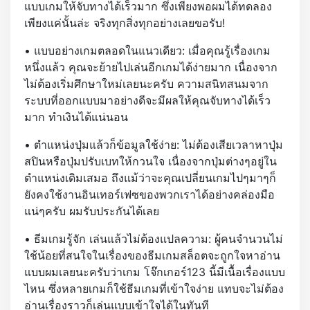
แบบเกมให้จับทางได้เร็วมาก ซึ่งเพียงพอผมได้ทดลอง
เพียงแค่นั้นล่ะ จริงทุกสิ่งทุกอย่างเลยขอรับ!
• แบบอย่างเกมตลอดในแนวเดียว: เมื่อคุณรู้เรื่องเกม
หนึ่งแล้ว คุณจะย้ายไปเล่นอีกเกมได้ง่ายมาก เนื่องจาก
ไม่ต้องเริ่มศึกษาใหม่เลยนะครับ ความสนิทสนมจาก
ระบบที่ออกแบบมาอย่างดีจะมีผลให้คุณจับทางได้เร็ว
มาก ทำเงินได้แน่นอน
• ตำแหน่งปุ่มแล้วก็ข้อมูลใช้ง่าย: ไม่ต้องเสียเวลาหาปุ่ม
สปินหรือปุ่มปรับเบทให้กวนใจ เนื่องจากปุ่มต่างๆอยู่ใน
ตำแหน่งเดิมเสมอ ถึงแม้ว่าจะคุณเปลี่ยนเกมไปๆมาๆก็
ยังคงใช้งานอินเทอร์เฟซของพวกเราได้อย่างคล่องมือ
แน่ๆครับ ผมรับประกันได้เลย
• ธีมเกมรู้จัก เล่นแล้วไม่ต้องแปลความ: ผู้คนจำนวนไม่
ใช้น้อยที่สนใจในเรื่องของธีมเกมสล็อตจะถูกใจหาอ่าน
แบบผมเลยนะครับว่าเกม โจ๊กเกอร์123 นี้มีเนื้อเรื่องแบบ
ไหน ซึ่งหลายเกมก็ใช้ธีมเกมที่เข้าใจง่าย แทบจะไม่ต้อง
อ่านเรื่องราวก็เล่นแบบเข้าใจได้ในทันที