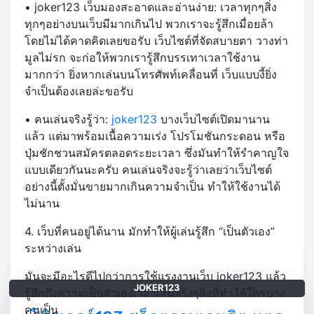
• joker123 เว็บมองสะอาดและอ่านง่าย: เวลาทุกๆสิ่ง
ทุกๆอย่างบนเว็บมีมากเกินไป พวกเราจะรู้สึกเมื่อยล้า
โดยไม่ได้คาดคิดเลยขอรับ เว็บไซต์ที่จัดสบายตา วางท่า
มูลไม่รก จะก่อให้พวกเรารู้สึกบรรเทาเวลาใช้งาน
มากกว่า ยิ่งหากเล่นบนโทรศัพท์เคลื่อนที่ เว็บแบบงี้ยิ่ง
จำเป็นต้องเลยล่ะขอรับ
• คนเล่นจริงรู้ว่า:
joker123
บางเว็บไซต์เปิดมานาน
แล้ว แต่มาพร้อมเนื้อความเร่ง โปรโมชันกระดอน หรือ
ปุ่มชักชวนสมัครตลอดระยะเวลา ซึ่งมันทำให้รำคาญใจ
แบบเดียวกันนะครับ คนเล่นจริงจะรู้ว่าเลยว่าเว็บไซต์
อย่างนี้ตั้งมั่นขายมากเกินความจำเป็น ทำให้ใช้งานได้
ไม่นาน
4. เว็บที่คนอยู่ได้นาน มักทำให้ผู้เล่นรู้สึก “เป็นตัวเอง”
ระหว่างเล่น
มันจะมีอะไรดีไปกว่าการใช้แรงงานเว็บ joker123 แล้ว
JOKER123
รู้สึกถึงความเป็นตัวเองเวลาเล่นจริงๆสิ่งที่ทำให้ใครบาง
คนเป็น