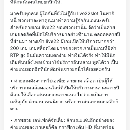
ที่นักพนันคนไทยยกนิ้วให้!
มาครับทุกคน! ผู้ใดกันที่ยังไม่รู้กับ live22slot ในพาร์
ทนี้ พวกเราจะพาคุณมาทำความรู้จักกันเองนะครับ
สำหรับค่ายเกม live22 ของพวกเรานั้น จัดว่าเป็นค่าย
เกมยอดฮิตที่เปิดให้บริการมาอย่างช้านาน ตลอดหลายปี
ที่ผ่านมา ทางเข้า live22 มีเกมเปิดให้บริการมากกว่า
200 เกม เกมสล็อตโดยมากของพวกเราเป็นเกมที่มีค่า
RTP สูง ยืนยันความแตกง่าย ทำเงินได้จริง ทำให้มีนัก
เดิมพันหลั่งไหลเข้ามาใช้บริการล้นหลาม พูดได้ว่า เป็น
ค่ายเกมยอดฮิตที่นักเดิมพันชาวยกนิ้วให้เลยล่ะครับ
• ค่ายเกมดังจากทวีปเอเชีย: ค่ายเกม สล็อต เป็นผู้ให้
บริการเกมสล็อตออนไลน์ที่เปิดให้บริการมานานหลายปี
มีเกมให้เลือกเล่นหลากหลายแนว ไม่ว่าจะเป็นการ
เผชิญภัย ตำนาน เทพนิยาย หรือการเล่นแบบคลาสสิกก็
ตาม
• ภาพสวย เอฟเฟกต์จัดเต็ม: ลักษณะเด่นอีกอย่างของ
ค่ายเกมของเราเลยก็คือ กราฟิกระดับ HD ที่มาพร้อม