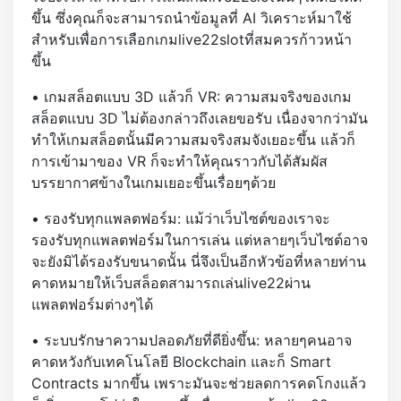
ขึ้น ซึ่งคุณก็จะสามารถนำข้อมูลที่ AI วิเคราะห์มาใช้
สำหรับเพื่อการเลือกเกมlive22slotที่สมควรก้าวหน้า
ขึ้น
• เกมสล็อตแบบ 3D แล้วก็ VR: ความสมจริงของเกม
สล็อตแบบ 3D ไม่ต้องกล่าวถึงเลยขอรับ เนื่องจากว่ามัน
ทำให้เกมสล็อตนั้นมีความสมจริงสมจังเยอะขึ้น แล้วก็
การเข้ามาของ VR ก็จะทำให้คุณราวกับได้สัมผัส
บรรยากาศข้างในเกมเยอะขึ้นเรื่อยๆด้วย
• รองรับทุกแพลตฟอร์ม: แม้ว่าเว็บไซต์ของเราจะ
รองรับทุกแพลตฟอร์มในการเล่น แต่หลายๆเว็บไซต์อาจ
จะยังมิได้รองรับขนาดนั้น นี่จึงเป็นอีกหัวข้อที่หลายท่าน
คาดหมายให้เว็บสล็อตสามารถเล่นlive22ผ่าน
แพลตฟอร์มต่างๆได้
• ระบบรักษาความปลอดภัยที่ดียิ่งขึ้น: หลายๆคนอาจ
คาดหวังกับเทคโนโลยี Blockchain และก็ Smart
Contracts มากขึ้น เพราะมันจะช่วยลดการคดโกงแล้ว