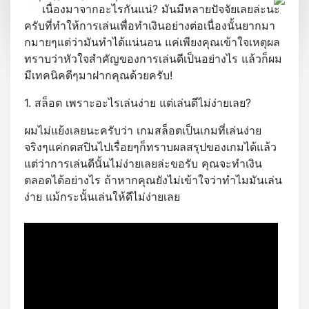
เนื่องมาจากอะไรกันแน่? มันมีหลายปัจจัยเลยล่ะนะ
…
Read More
ครับที่ทำให้การเล่นเพื่อทำเงินอย่างต่อเนื่องนั้นยากมา
กมายๆแต่ว่ามันทำได้แน่นอน แค่เพียงคุณเข้าใจเหตุผล
ทราบว่าหัวใจสำคัญของการเล่นดีเป็นอย่างไร แล้วก็ผม
มีเทคนิคดีๆมาฝากคุณด้วยครับ!
1. สล็อต เพราะอะไรเล่นง่าย แต่เล่นดีไม่ง่ายเลย?
ผมไม่แย้งเลยนะครับว่า เกมสล็อตเป็นเกมที่เล่นง่าย
จริงๆแค่กดสปินไปเรื่อยๆก็ทราบผลสรุปของเกมได้แล้ว
แต่ว่าการเล่นดีนั้นไม่ง่ายเลยล่ะขอรับ คุณจะทำเงิน
ตลอดได้อย่างไร ถ้าหากคุณยังไม่เข้าใจว่าทำไมมันเล่น
ง่าย แม้กระนั้นเล่นให้ดีไม่ง่ายเลย