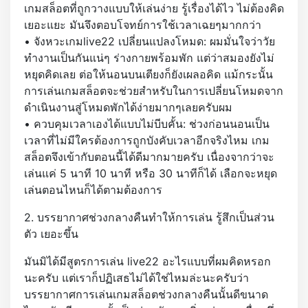
เกมสล็อตที่ถูกวางแบบให้เล่นง่าย รู้เรื่องได้ไว ไม่ต้องคิด
เยอะแยะ มันจึงตอบโจทย์การใช้เวลาเฉยๆมากกว่า
• จังหวะเกมlive22 เปลี่ยนแปลงโหมด: ผมมั่นใจว่าวัย
ทำงานเป็นกันแน่ๆ ร่างกายพร้อมพัก แต่ว่าสมองยังไม่
หยุดคิดเลย ต่อให้นอนบนเตียงก็ยังเผลอคิด แม้กระนั้น
การเล่นเกมสล็อตจะช่วยสำหรับในการเปลี่ยนโหมดจาก
ดำเนินงานสู่โหมดพักได้ง่ายมากๆเลยครับผม
• ควบคุมเวลาเองได้แบบไม่บีบคั้น: ช่วงก่อนนอนเป็น
เวลาที่ไม่มีใครต้องการถูกบังคับเวลาอีกจริงไหม เกม
สล็อตจึงเข้ากับตอนนี้ได้ดีมากมายครับ เนื่องจากว่าจะ
เล่นแค่ 5 นาที 10 นาที หรือ 30 นาทีก็ได้ เลือกจะหยุด
เล่นตอนไหนก็ได้ตามต้องการ
2. บรรยากาศช่วงกลางคืนทำให้การเล่น รู้สึกเป็นส่วน
ตัว เยอะขึ้น
มันมิได้มีสูตรการเล่น live22 อะไรแบบที่ผมคิดหรอก
นะครับ แต่เราก็ปฏิเสธไม่ได้ใช่ไหมล่ะนะครับว่า
บรรยากาศการเล่นเกมสล็อตช่วงกลางคืนนั้นดีขนาด