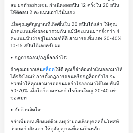
ลบ ยกตัวอย่างเช่น กำเนิดเดดสปิน 12 ครั้งใน 20 สปิน
ให้ติดลบ 2 คะแนนเอาไว้นั่นเอง
เมื่อคุณดูสัญญาณที่เกิดขึ้นใน 20 สปินได้แล้ว ให้คุณ
นำคะแนนทั้งผองมารวมกัน แม้มีคะแนนมากยิ่งกว่า 4
คะแนนนับว่าอยู่ในเกณฑ์ที่ดี สามารถเพิ่มเบท 30-40%
10-15 สปินได้เลยครับผม
• กฎการถอน/กฎล็อกกำไร:
ถ้าคุณอยากเล่น
สล็อต
ให้ดี คุณก็จำต้องทำเงินออกมาให้
ได้จริงไหม? การตั้งกฎการถอนหรือกฎล็อกกำไร จะ
ช่วยทำให้คุณสามารถถอนผลกำไรออกมาได้โดยทันที
50-70% เมื่อใดก็ตามชนะกำไรก้อนใหญ่ 20-40 เท่า
ของเบท
• กับด้านจิตใจ:
อย่าเพิ่มเบทเพียงแต่ด้วยเหตุว่ามองเห็นบุคคลอื่นโพสท์
ว่าเกมกำลังแตก ให้ดูสัญญาณที่เล่นเป็นหลัก