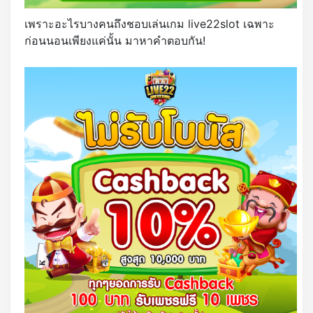
เพราะอะไรบางคนถึงชอบเล่นเกม live22slot เฉพาะ
ก่อนนอนเพียงแค่นั้น มาหาคำตอบกัน!