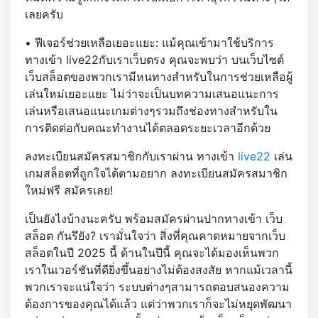
เลยครับ
• ฟีเจอร์ช่วยเหลือเยอะแยะ: แม้คุณเข้ามาใช้บริการ
ทางเข้า live22กับเราเว็บตรง คุณจะพบว่า บนเว็บไซต์
เว็บสล็อตของพวกเรามีหนทางสำหรับในการช่วยเหลือผู้
เล่นใหม่เยอะแยะ ไม่ว่าจะเป็นบทความเสนอแนะการ
เล่นหรือเสนอแนะเกมต่างๆรวมถึงช่องทางสำหรับใน
การติดต่อกับคณะทำงานได้ตลอดระยะเวลาอีกด้วย
ลงทะเบียนสมัครสมาชิกกับเราผ่าน ทางเข้า
live22
เล่น
เกมสล็อตที่ถูกใจได้ตามอยาก ลงทะเบียนสมัครสมาชิก
ใหม่ฟรี สมัครเลย!
เป็นยังไงบ้างนะครับ พร้อมสมัครผ่านปากทางเข้า เว็บ
สล็อต กันรึยัง? เรามั่นใจว่า สิ่งที่คุณคาดหมายจากเว็บ
สล็อตในปี 2025 นี้ ด้านในปีนี้ คุณจะได้มองเห็นพวก
เราในเวอร์ชันที่ดียิ่งขึ้นอย่างไม่ต้องสงสัย หากแม้เวลานี้
พวกเราจะแน่ใจว่า ระบบต่างๆสามารถตอบสนองความ
ต้องการของคุณได้แล้ว แต่ว่าพวกเราก็จะไม่หยุดพัฒนา