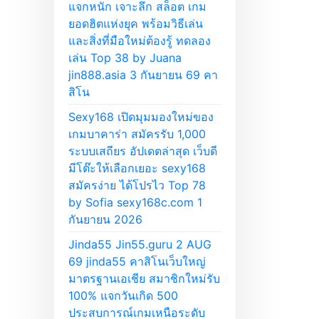
แจกหนัก เจาะลึก สล็อต เกม
ยอดฮิตแห่งยุค พร้อมวิธีเล่น
และสิ่งที่มือใหม่ต้องรู้ ทดลอง
เล่น Top 38 by Juana
jin888.asia 3 กันยายน 69 คา
สิโน
Sexy168 เปิดมุมมองใหม่ของ
เกมบาคาร่า สมัครรับ 1,000
ระบบเสถียร อัปเดตล่าสุด เว็บดี
มีโต๊ะให้เลือกเยอะ sexy168
สมัครง่าย ได้โปรไว Top 78
by Sofia sexy168c.com 1
กันยายน 2026
Jinda55 Jin55.guru 2 AUG
69 jinda55 คาสิโนเว็บใหญ่
มาตรฐานเอเชีย สมาชิกใหม่รับ
100% แจกวันเกิด 500
ประสบการณ์เกมเหนือระดับ