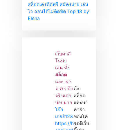
สล็อตเครดิตฟรี สมัครง่าย เล่น
ไว ถอนได้ไม่ติดขัด Top 18 by
Elena
เว็บคาสิ
โนน่า
เล่น ทั้ง
สล็อต
และ
บา
คาร่า
ตึง
เว็บ
จริงแตก
สล็อต
บ่อยมาก
และบา
โจ๊ก
คาร่า
เกอร์123
ของโค
https://h
รตดีเว็บ