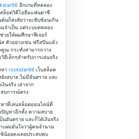
kstar66
อีกเกมที่ทดลอง
นสล็อตวิดีโอธีมแฟนตาซี
ต้นก็สงสัยว่าจะซับซ้อนเกิน
มจำเป็น แต่ระบบทดลอง
นช่วยให้ผมศึกษาฟีเจอร์
ัส ตัวอย่างเช่น ฟรีสปินแล้ว
ัวคูณ กระทั่งสามารถวาง
ธวิธีเล็กๆสำหรับการเล่นจริง
งหา
rockstar66
เว็บสล็อต
ทั้งยังสบาย ไม่มีอันตราย และ
้เงินจริง เล่าจาก
ะสบการณ์ตรง
หาที่เล่นสล็อตออนไลน์ที่
ปัญหาอีกทั้ง ความสบาย
เป็นอันตราย และก็ได้เงินจริง
าะผมมั่นใจว่าผู้คนจำนวน
ใช้น้อยคงเคยประสบพบ