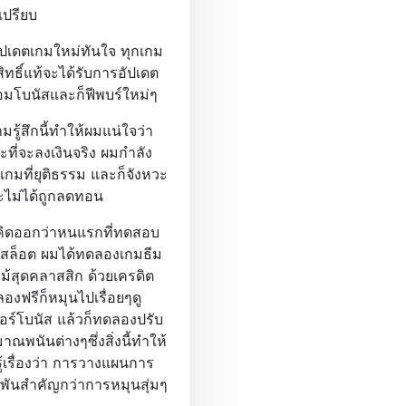
ยเปรียบ
ัปเดตเกมใหม่ทันใจ ทุกเกม
สิทธิ์แท้จะได้รับการอัปเดต
อมโบนัสและก็ฟีพบร์ใหม่ๆ
มรู้สึกนี้ทำให้ผมแน่ใจว่า
ที่จะลงเงินจริง ผมกำลัง
นเกมที่ยุติธรรม และก็จังหวะ
ไม่ได้ถูกลดทอน
ิดออกว่าหนแรกที่ทดสอบ
นสล็อต ผมได้ทดลองเกมธีม
ม้สุดคลาสสิก ด้วยเครดิต
องฟรีก็หมุนไปเรื่อยๆดู
จอร์โบนัส แล้วก็ทดลองปรับ
มาณพนันต่างๆซึ่งสิ่งนี้ทำให้
ู้เรื่องว่า การวางแผนการ
มพันสำคัญกว่าการหมุนสุ่มๆ