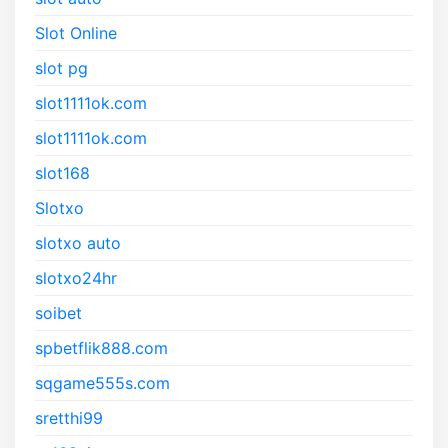
Slot Online
slot pg
slot1111ok.com
slot1111ok.com
slot168
Slotxo
slotxo auto
slotxo24hr
soibet
spbetflik888.com
sqgame555s.com
sretthi99