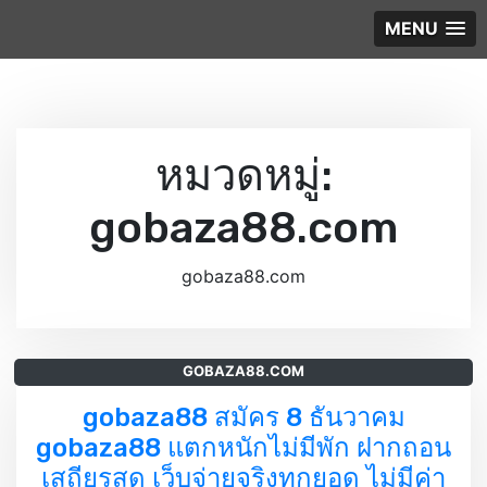
MENU
S
k
หมวดหมู่:
i
p
gobaza88.com
t
o
gobaza88.com
c
o
n
t
GOBAZA88.COM
e
n
gobaza88 สมัคร 8 ธันวาคม
t
gobaza88 แตกหนักไม่มีพัก ฝากถอน
เสถียรสุด เว็บจ่ายจริงทุกยอด ไม่มีค่า