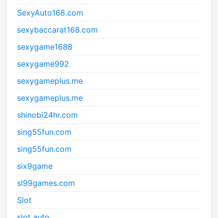
SexyAuto168.com
sexybaccarat168.com
sexygame1688
sexygame992
sexygameplus.me
sexygameplus.me
shinobi24hr.com
sing55fun.com
sing55fun.com
six9game
sl99games.com
Slot
slot auto