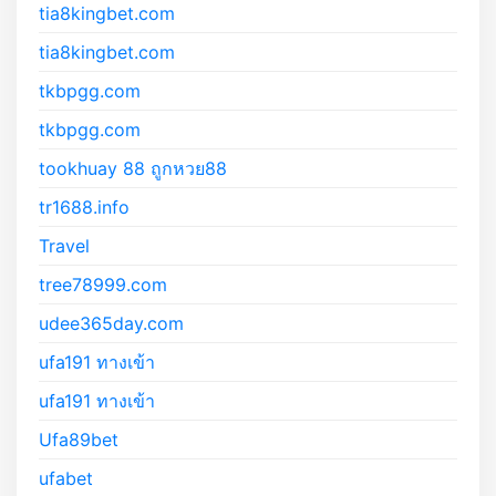
tia8kingbet.com
tia8kingbet.com
tkbpgg.com
tkbpgg.com
tookhuay 88 ถูกหวย88
tr1688.info
Travel
tree78999.com
udee365day.com
ufa191 ทางเข้า
ufa191 ทางเข้า
Ufa89bet
ufabet