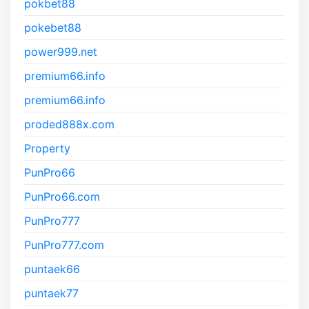
pokbet88
pokebet88
power999.net
premium66.info
premium66.info
proded888x.com
Property
PunPro66
PunPro66.com
PunPro777
PunPro777.com
puntaek66
puntaek77