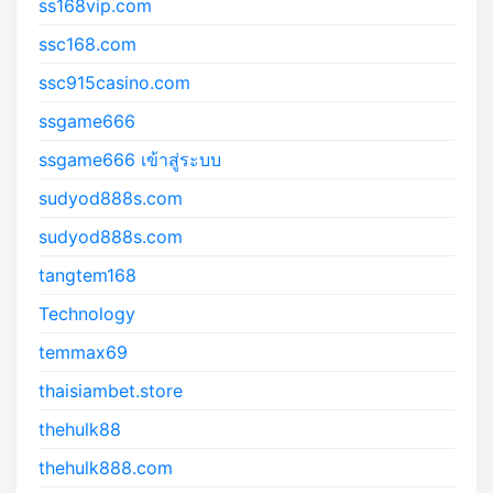
ss168vip.com
ssc168.com
ssc915casino.com
ssgame666
ssgame666 เข้าสู่ระบบ
sudyod888s.com
sudyod888s.com
tangtem168
Technology
temmax69
thaisiambet.store
thehulk88
thehulk888.com