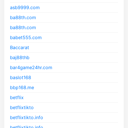
asb9999.com
ba88th.com
ba88th.com
babet555.com
Baccarat
baj88thb
bar4game24hr.com
baslot168
bbp168.me
betflix
betflixtikto
betflixtikto.info
betflixtikto.info