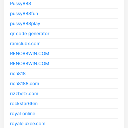
Pussy888
pussy888fun
pussy888play
qr code generator
ramclubx.com
RENO88WIN.COM
RENO88WIN.COM
rich818
rich8188.com
rizzbetx.com
rockstar66m
royal online
royaleluxee.com