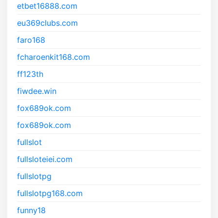
etbet16888.com
eu369clubs.com
faro168
fcharoenkit168.com
ff123th
fiwdee.win
fox689ok.com
fox689ok.com
fullslot
fullsloteiei.com
fullslotpg
fullslotpg168.com
funny18