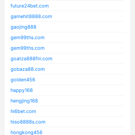
future24bet.com
gamehit8888.com
gaojing888
gem99ths.com
gem99ths.com
goatza888fin.com
gobaza88.com
golden456
happy168
hengjing168
hi6bet.com
hiso8888s.com
hongkong456