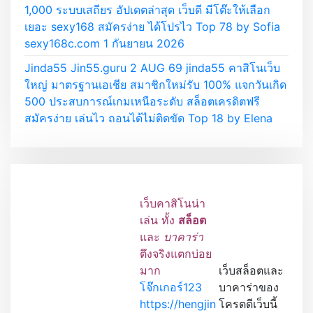
1,000 ระบบเสถียร อัปเดตล่าสุด เว็บดี มีโต๊ะให้เลือก
เยอะ sexy168 สมัครง่าย ได้โปรไว Top 78 by Sofia
sexy168c.com 1 กันยายน 2026
Jinda55 Jin55.guru 2 AUG 69 jinda55 คาสิโนเว็บ
ใหญ่ มาตรฐานเอเชีย สมาชิกใหม่รับ 100% แจกวันเกิด
500 ประสบการณ์เกมเหนือระดับ สล็อตเครดิตฟรี
สมัครง่าย เล่นไว ถอนได้ไม่ติดขัด Top 18 by Elena
เว็บคาสิโนน่า
เล่น ทั้ง
สล็อต
และ
บาคาร่า
ตึงจริงแตกบ่อย
มาก
เว็บสล็อตและ
โจ๊กเกอร์123
บาคาร่าของ
https://hengjin
โครตดีเว็บนี้