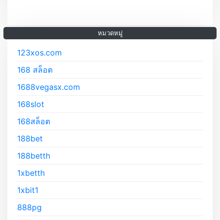
หมวดหมู่
123xos.com
168 สล็อต
1688vegasx.com
168slot
168สล็อต
188bet
188betth
1xbetth
1xbit1
888pg