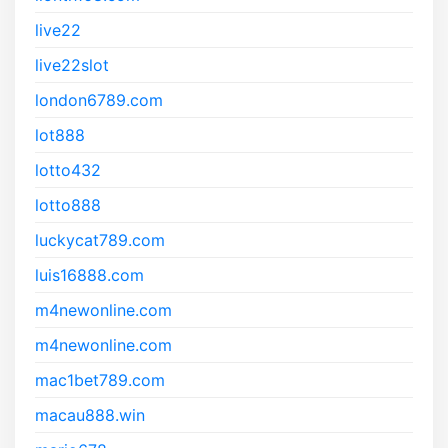
live22
live22slot
london6789.com
lot888
lotto432
lotto888
luckycat789.com
luis16888.com
m4newonline.com
m4newonline.com
mac1bet789.com
macau888.win