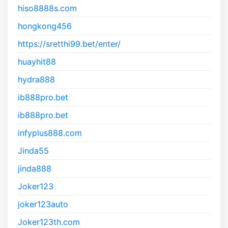
hiso8888s.com
hongkong456
https://sretthi99.bet/enter/
huayhit88
hydra888
ib888pro.bet
ib888pro.bet
infyplus888.com
Jinda55
jinda888
Joker123
joker123auto
Joker123th.com