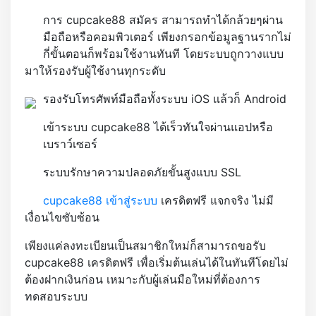
การ cupcake88 สมัคร สามารถทำได้กล้วยๆผ่าน
มือถือหรือคอมพิวเตอร์ เพียงกรอกข้อมูลฐานรากไม่
กี่ขั้นตอนก็พร้อมใช้งานทันที โดยระบบถูกวางแบบ
มาให้รองรับผู้ใช้งานทุกระดับ
รองรับโทรศัพท์มือถือทั้งระบบ iOS แล้วก็ Android
เข้าระบบ cupcake88 ได้เร็วทันใจผ่านแอปหรือ
เบราว์เซอร์
ระบบรักษาความปลอดภัยขั้นสูงแบบ SSL
cupcake88 เข้าสู่ระบบ
เครดิตฟรี แจกจริง ไม่มี
เงื่อนไขซับซ้อน
เพียงแค่ลงทะเบียนเป็นสมาชิกใหม่ก็สามารถขอรับ
cupcake88 เครดิตฟรี เพื่อเริ่มต้นเล่นได้ในทันทีโดยไม่
ต้องฝากเงินก่อน เหมาะกับผู้เล่นมือใหม่ที่ต้องการ
ทดสอบระบบ