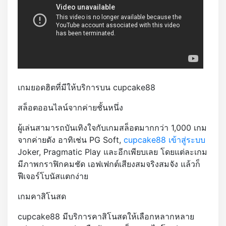
เกมยอดฮิตที่มีให้บริการบน cupcake88
สล็อตออนไลน์จากค่ายชั้นหนึ่ง
ผู้เล่นสามารถบันเทิงใจกับเกมสล็อตมากกว่า 1,000 เกม
จากค่ายดัง อาทิเช่น PG Soft,
cupcake88 เข้าสู่ระบบ
Joker, Pragmatic Play และอีกเพียบเลย โดยแต่ละเกม
มีภาพกราฟิกคมชัด เอฟเฟกต์เสียงสมจริงสมจัง แล้วก็
ฟีเจอร์โบนัสแตกง่าย
เกมคาสิโนสด
cupcake88 มีบริการคาสิโนสดให้เลือกหลากหลาย