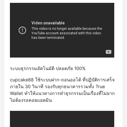
ระบบธุรกรรมอัตโนมัติ ปลอดภัย 100%
cupcake88 ใช้ระบบฝาก-ถอนออโต้ ที่ปฏิบัติการเสร็จ
ภายใน 30 วินาที รองรับทุกธนาคารรวมทั้ง True
Wallet ทำให้แนวทางการทำธุรกรรมเป็นเรื่องที่ไม่ยาก
ไม่ต้องรอคอยแอดมิน