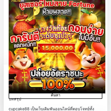
ค้
น
ห
บทสรุป
า
สำ
cupcake88 เป็นเว็บเดิมพันออนไลน์ที่ตอบโจทย์ทั้ง