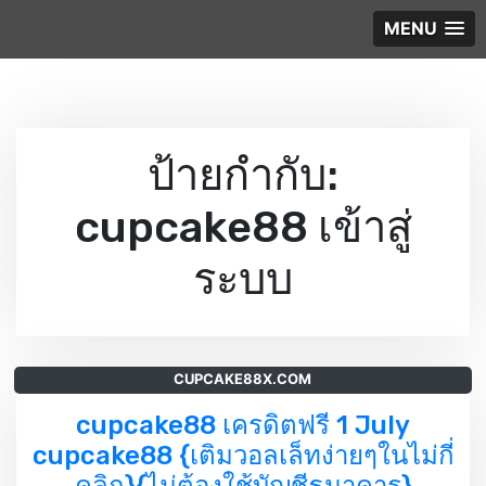
MENU
S
k
ป้ายกำกับ:
i
p
cupcake88 เข้าสู่
t
o
ระบบ
c
o
n
t
CUPCAKE88X.COM
e
n
cupcake88 เครดิตฟรี 1 July
t
cupcake88 {เติมวอลเล็ทง่ายๆในไม่กี่