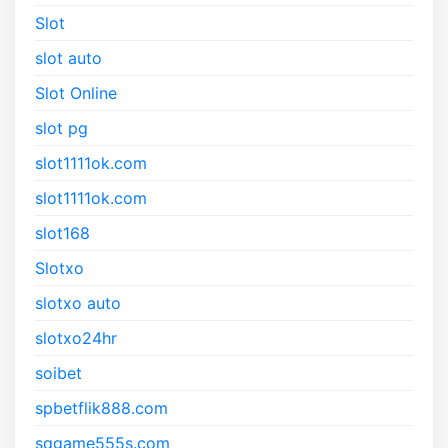
Slot
slot auto
Slot Online
slot pg
slot1111ok.com
slot1111ok.com
slot168
Slotxo
slotxo auto
slotxo24hr
soibet
spbetflik888.com
sqgame555s.com