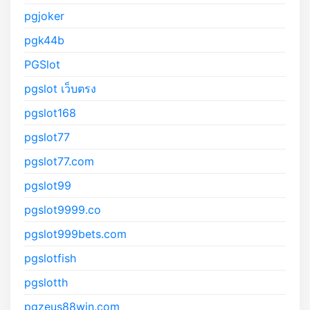
pgjoker
pgk44b
PGSlot
pgslot เว็บตรง
pgslot168
pgslot77
pgslot77.com
pgslot99
pgslot9999.co
pgslot999bets.com
pgslotfish
pgslotth
pgzeus88win.com