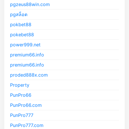
pgzeus88win.com
pgสล็อต
pokbet88
pokebet88
power999.net
premium66.info
premium66.info
proded888x.com
Property
PunPro66
PunPro66.com
PunPro777
PunPro777.com