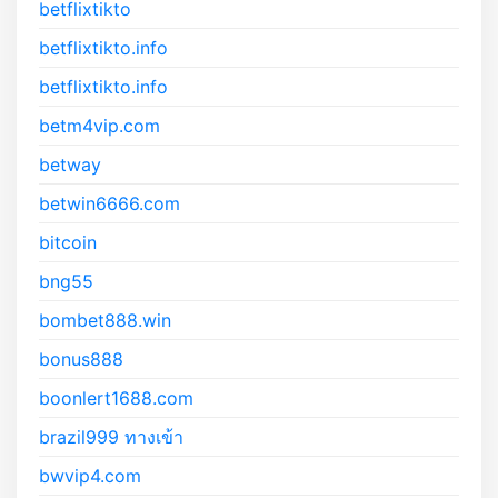
betflixtikto
betflixtikto.info
betflixtikto.info
betm4vip.com
betway
betwin6666.com
bitcoin
bng55
bombet888.win
bonus888
boonlert1688.com
brazil999 ทางเข้า
bwvip4.com