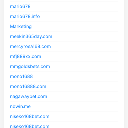
mario678
mario678.info
Marketing
meekin365day.com
mercyrosa168.com
mfj889xx.com
mmgoldsbets.com
mono1688
mono16888.com
nagawaybet.com
nbwin.me
niseko168bet.com
niseko168bet.com