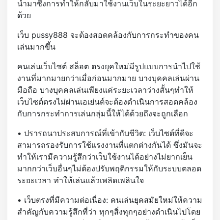
นำมาซึ่งการทำให้กลับมาใช้งานเว็บในระยะยาวได้อีก
ด้วย
เว็บ pussy888 จะต้องสอดคล้องกับการกระทำของคน
เล่นมากขึ้น
คนเล่นเว็บไซต์ สล็อต ตรงยุคใหม่มีรูปแบบการนำไปใช้
งานที่มากมายกว่าเมื่อก่อนมากมาย บางบุคคลเล่นผ่าน
มือถือ บางบุคคลเล่นเพียงแค่ระยะเวลาว่างสั้นๆทำให้
เว็บไซต์ตรงไม่ผ่านเอเย่นต์จะต้องดำเนินการสอดคล้อง
กับการกระทำการเล่นกลุ่มนี้ให้ได้ด้วยถึงจะถูกเลือก
• ปรารถนาประสบการณ์ที่เข้ากับชีวิต: เว็บไซต์ที่ดีจะ
สามารถรองรับการใช้แรงงานที่แตกต่างกันได้ ซึ่งมันจะ
ทำให้เรามีความรู้สึกว่าเว็บใช้งานได้อย่างไม่ยากเย็น
มากกว่าเว็บอื่นๆไม่ต้องปรับพฤติกรรมให้กับระบบตลอด
ระยะเวลา ทำให้เล่นแล้วเพลิดเพลินใจ
• เว็บตรงที่มีความต่อเนื่อง: คนเล่นยุคสมัยใหม่ให้ความ
สำคัญกับความรู้สึกที่ว่า ทุกๆสิ่งทุกๆอย่างดำเนินไปโดย