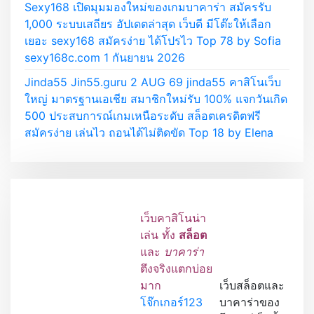
Sexy168 เปิดมุมมองใหม่ของเกมบาคาร่า สมัครรับ
1,000 ระบบเสถียร อัปเดตล่าสุด เว็บดี มีโต๊ะให้เลือก
เยอะ sexy168 สมัครง่าย ได้โปรไว Top 78 by Sofia
sexy168c.com 1 กันยายน 2026
Jinda55 Jin55.guru 2 AUG 69 jinda55 คาสิโนเว็บ
ใหญ่ มาตรฐานเอเชีย สมาชิกใหม่รับ 100% แจกวันเกิด
500 ประสบการณ์เกมเหนือระดับ สล็อตเครดิตฟรี
สมัครง่าย เล่นไว ถอนได้ไม่ติดขัด Top 18 by Elena
เว็บคาสิโนน่า
เล่น ทั้ง
สล็อต
และ
บาคาร่า
ตึงจริงแตกบ่อย
มาก
เว็บสล็อตและ
โจ๊กเกอร์123
บาคาร่าของ