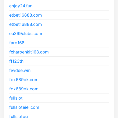
enjoy24.fun
etbet16888.com
etbet16888.com
eu369clubs.com
faro168
fcharoenkit168.com
ff123th
fiwdee.win
fox689ok.com
fox689ok.com
fullslot
fullsloteiei.com
fullslotpg