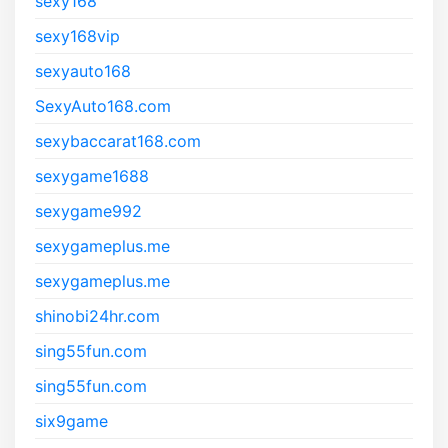
sexy168
sexy168vip
sexyauto168
SexyAuto168.com
sexybaccarat168.com
sexygame1688
sexygame992
sexygameplus.me
sexygameplus.me
shinobi24hr.com
sing55fun.com
sing55fun.com
six9game