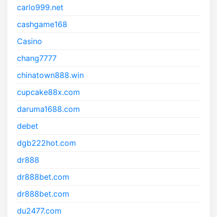
carlo999.net
cashgame168
Casino
chang7777
chinatown888.win
cupcake88x.com
daruma1688.com
debet
dgb222hot.com
dr888
dr888bet.com
dr888bet.com
du2477.com