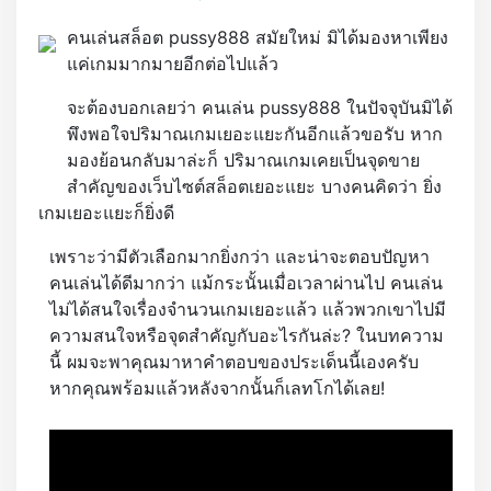
คนเล่นสล็อต pussy888 สมัยใหม่ มิได้มองหาเพียง
แค่เกมมากมายอีกต่อไปแล้ว
จะต้องบอกเลยว่า คนเล่น pussy888 ในปัจจุบันมิได้
พึงพอใจปริมาณเกมเยอะแยะกันอีกแล้วขอรับ หาก
มองย้อนกลับมาล่ะก็ ปริมาณเกมเคยเป็นจุดขาย
สำคัญของเว็บไซต์สล็อตเยอะแยะ บางคนคิดว่า ยิ่ง
เกมเยอะแยะก็ยิ่งดี
เพราะว่ามีตัวเลือกมากยิ่งกว่า และน่าจะตอบปัญหา
คนเล่นได้ดีมากว่า แม้กระนั้นเมื่อเวลาผ่านไป คนเล่น
ไม่ได้สนใจเรื่องจำนวนเกมเยอะแล้ว แล้วพวกเขาไปมี
ความสนใจหรือจุดสำคัญกับอะไรกันล่ะ? ในบทความ
นี้ ผมจะพาคุณมาหาคำตอบของประเด็นนี้เองครับ
หากคุณพร้อมแล้วหลังจากนั้นก็เลทโกได้เลย!