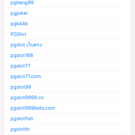
pgheng99
pgjoker
pgk44b
PGSlot
pgslot เว็บตรง
pgslot168
pgslot77
pgslot77.com
pgslot99
pgslot9999.co
pgslot999bets.com
pgslotfish
pgslotth