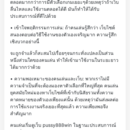
ตลอดมากกว่าการมีตัวเลือกเกมเยอะๆด้วยเหตุว่าถ้าเว็บ
ลื่นไหลและใช้งานตลอดได้ดี มันก็ทำให้ได้รับ
ประสบการณ์ที่ดีไปด้วย
• เข้าใจพฤติกรรมการเล่น: ถ้าคนเล่นรู้สึกว่า เว็บไซต์
สนองตอบต่อวิธีใช้งานของตัวเองเจริญมาก ความรู้สึก
เชิงบวกอย่างนี้
จะถูกจำแล้วก็สะสมไปเรื่อยๆจนกระทั่งแปลงเป็นส่วน
หนึ่งส่วนใดของคนเล่น ทำให้เข้ามาใช้งานในระยะยาว
ได้มากกว่าด้วย
• ความพอเหมาะของคนเล่นและเว็บ: พวกเราไม่มี
ความจำเป็นที่จะต้องมองหาตัวเลือกที่ใหญ่ที่สุด คนเล่น
ยุคสมัยใหม่มองหาเว็บไซต์ที่เข้ากับนิสัยรวมทั้งความ
คาดหมายของตัวเองเพียงแค่นั้น ด้วยเหตุว่ามันส่งผลต่อ
การใช้แรงงานจริงเยอะที่สุดแล้ว ความเพียงพอจึง
สำคัญมาก
คนเล่นเริ่มดูเว็บ pussy888win ในฐานะประสบการณ์