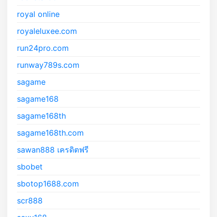
royal online
royaleluxee.com
run24pro.com
runway789s.com
sagame
sagame168
sagame168th
sagame168th.com
sawan888 เครดิตฟรี
sbobet
sbotop1688.com
scr888