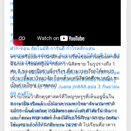
เครดิตฟรี 100% กล่องสุ่มเฮงเฮง รับเครดิตฟรี ไลฟ์สด
สล็อต ยิงปลา กีฬา ไพ่ hengjing168 แจก เครดิตฟรี
เยอะที่สุด Top 26 by Daniele hengjing168d.com 2
ก.ย. 2569
สล็อต168 15 August 69 tangtem168 สายแตก ลุ้น
กำไรแบบไม่เสียฟีล ลุ้นกงล้อมหาเศรษฐี สะสมเพชร
ฝาก-ถอน อัตโนมัติ การันตี กำไรหลักแสน
tangtem168 สมัครง่าย ลุ้นรางวัลใหญ่ได้ทันที Top 84
ทราบหรือเปล่าว่านักศึกษาเล่าเรียนของสวนสุนันทานั้น
by Iris Tangtem168e.com
มีนักเล่าเรียนหญิงมากยิ่งกว่านิสิตชาย ในรูปร่างถึง 1
ต่อ 3 ของทุกปีอย่างยิ่งจริงๆ ที่สามารถเรียกได้เลยว่า
เว็บใหญ่ สล็อตเว็บตรง เว็บไซต์แจกหนัก เจาะลึก สล็อต
เข้ามาที่มหาวิทยาลัย ก็จะเห็นแต่นิสิตนักศึกษาหญิง ซะ
เกมยอดฮิตแห่งยุค พร้อมวิธีเล่นและสิ่งที่มือใหม่ต้องรู้
เป็นส่วนใหญ่ (แหมมม)
ทดลองเล่น Top 38 by Juana jin888.asia 3 กันยายน
69 คาสิโน
ทราบไหมว่าตึกคุรุศาสตร์ที่ใหญ่ๆหรูๆที่เห็นอยู่นั้นใน
ความเป็นจริงแล้ว เป็นอาคารมหาวิทยาลัยนานาชาติ
Sexy168 เปิดมุมมองใหม่ของเกมบาคาร่า สมัครรับ
แม้กระนั้นด้วยเหตุว่านิสิตของคณะครุศาสตร์มากมาย
1,000 ระบบเสถียร อัปเดตล่าสุด เว็บดี มีโต๊ะให้เลือก
และก็คณะครุศาสตร์ ก็เลยได้ขอใช้ตึกนานาประเทศมา
เยอะ sexy168 สมัครง่าย ได้โปรไว Top 78 by Sofia
ใช้แทน แล้วก็ให้นักศึกษานานาชาติ ไปเรียนที่อาคาร
sexy168c.com 1 กันยายน 2026