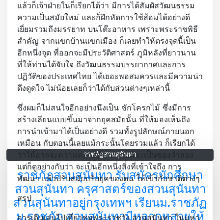
แล้วก็เจ้าฝ่ายในก็เรียกได้ว่า มีการได้สัมผัสวัฒนธรรม
ความเป็นสมัยใหม่ และก็ฝึกหัดการใช้ส้อมได้อย่างดี
เยี่ยมรวมถึงมรรยาท บนโต๊ะอาหาร เพราะพระราชพิธี
สำคัญ จากแขกบ้านแขกเมือง ก็เลยทำให้ตรงจุดนี้เป็น
อีกหนึ่งจุด ที่ออกจะมีประวัติศาสตร์ ภูมิหลังที่ยาวนาน
ที่ให้ท่านได้จับใจ ถึงวัฒนธรรมบรรยากาศและการ
ปฏิวัติของประเทศไทย ได้เยอะพอสมควรและมีความน่า
ดึงดูดใจ ไม่น้อยเลยก็ว่าได้กับส่วนต่างๆเหล่านี้
ซึ่งผมก็ไม่สนใจอีกอย่างนึงเป็น ชักโครกไม้ ซึ่งมีการ
สร้างเลียนแบบขึ้นมาจากยุคสมัยนั้น ที่ให้มองเห็นถึง
การนำเข้ามาได้เป็นอย่างดี รวมทั้งรูปลักษณ์ภายนอก
เหมือน กับตอนนี้เลยแม้กระนั้นโดยรวมแล้ว ก็เรียกได้
ว่าให้อาจจะความคลาสสิค หากแม้จะเป็นของจำลอง
ราชภัฏสวนสุนันทา
แต่ก็ดูอย่างกับว่า จะเป็นอีกหนึ่งสิ่งที่เข้าใจถึง การ
ราชภัฏสวนสุนันทา รับสมัครนักศึกษา
พัฒนา แล้วปรับสมัยปรับยุคของตน ให้เข้ากับชาติต่างๆ
สวนสุนันทา ครุศาสตร์ของสวนสุนันทา
สรุป
สวนสุนันทาอยู่กรุงเทพฯ เรียนม.ราชภัฏ
ม.ราชภัฏ สวนสุนันทามีหลากหลายให้
การเดินเล่นไปเที่ยวชมพระราชวัง สวนสุนันทา ในมหา