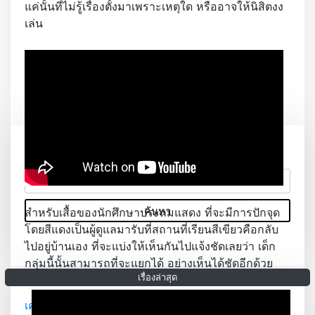
แค่นั้นที่ไม่รู้เรื่องตั้งมาเพราะเหตุใด หรืออาจให้นิสิตงง
เล่น
ค้
น
ห
สำหรับเสื้อของนักศึกษาประถมแสดง ที่จะมีการปักจุด
า
โดยสีแดงเป็นผู้ดูแลมารับที่สถานที่เรียนสีเขียวคือกลับ
สำ
ไปอยู่บ้านเอง ที่จะแบ่งให้เห็นกันไปแจ้งชัดเลยว่า เด็ก
ห
กลุ่มนี้นั้นสามารถที่จะแยกได้ อย่างเห็นได้ชัดอีกด้วย
รั
เรื่องล่าสุด
บ
เครดิตฟรี เกมสล็อต ที่ผู้เล่นชื่นชอบ ที่สุด โปรโมชั่น
: