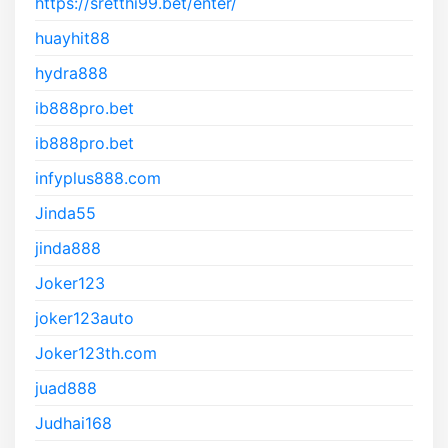
https://sretthi99.bet/enter/
huayhit88
hydra888
ib888pro.bet
ib888pro.bet
infyplus888.com
Jinda55
jinda888
Joker123
joker123auto
Joker123th.com
juad888
Judhai168