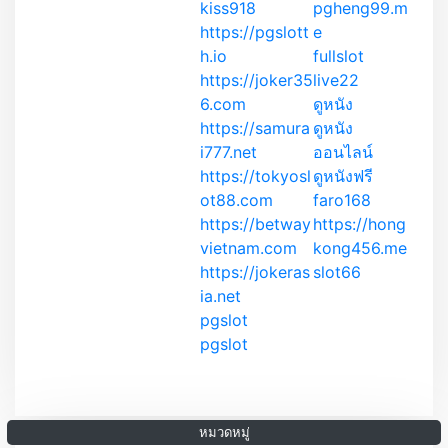
kiss918
pgheng99.m
https://pgslott
e
h.io
fullslot
https://joker35
live22
6.com
ดูหนัง
https://samura
ดูหนัง
i777.net
ออนไลน์
https://tokyosl
ดูหนังฟรี
ot88.com
faro168
https://betway
https://hong
vietnam.com
kong456.me
https://jokeras
slot66
ia.net
pgslot
pgslot
หมวดหมู่