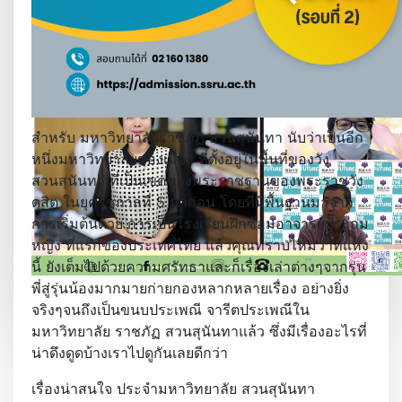
สำหรับ มหาวิทยาลัยราชภัฏ สวนสุนันทา นับว่าเป็นอีก
หนึ่งมหาวิทยาลัยของเมือง ที่ตั้งอยู่ในพื้นที่ของวัง
สวนสุนันทา ที่เป็นเขตของพระราชฐานของพระราชวัง
ดุสิต ในยุครัชกาลที่ 5 มาก่อน โดยที่มีพื้นฐานมาจาก
การเริ่มต้นด้วย การเป็นโรงเรียนฝึกซ้อมอาจารย์ประถม
หญิง ที่แรกของประเทศไทย แล้วคุณทราบไหมว่าที่แห่ง
นี้ ยังเต็มไปด้วยความศรัทธาและก็เรื่องเล่าต่างๆจากรุ่น
พี่สู่รุ่นน้องมากมายก่ายกองหลากหลายเรื่อง อย่างยิ่ง
…
Read More
จริงๆจนถึงเป็นขนบประเพณี จารีตประเพณีใน
มหาวิทยาลัย ราชภัฏ สวนสุนันทาแล้ว ซึ่งมีเรื่องอะไรที่
น่าดึงดูดบ้างเราไปดูกันเลยดีกว่า
เรื่องน่าสนใจ ประจำมหาวิทยาลัย สวนสุนันทา