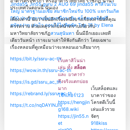
อาตารศรีจุฑาภา หรืออาคารวิทยาลัย ราชภัฏ นานา
Jinda55 Jin55.guru 2 AUG 69 jinda55 คาสิโนเว็บ
ประเทศในตอนนี้ นั่นเอง
ใหญ่ มาตรฐานเอเชีย สมาชิกใหม่รับ 100% แจกวันเกิด
500 ประสบการณ์เกมเหนือระดับ สล็อตเครดิตฟรี
เพียงเท่านี้ นับว่าเป็นอีกเรื่องหนึ่งบางเรื่องเท่านั้นที่คุณ
สมัครง่าย เล่นไว ถอนได้ไม่ติดขัด Top 18 by Elena
ควรทราบ ด้วยเหตุว่าเก็บหน้าทราบเกี่ยวกับ
มหาวิทยาลัยราชภัฏ
สวนสุนันทา
นั้นมีอีกเยอะเลยที
เดียววันหน้า เราจะมาเล่าให้ฟังกันดีกว่า โดยเฉพาะ
เรื่องหลอนที่ดูเหมือนว่าจะหลอนเอาเสียมากๆ
https://bit.ly/ssru-ac-th
เว็บคาสิโนน่า
เล่น ทั้ง
สล็อต
https://wow.in.th/ssru-ac-th
และ
บาคาร่า
ตึงจริงแตกบ่อย
https://is.gd/ssru_ac_th
มาก
เว็บสล็อตและ
https://rebrand.ly/ssru-ac-th
โจ๊กเกอร์123
บาคาร่าของ
https://hengjin
โครตดีเว็บนี้
https://t.co/nqDAYlNJIV
g168.wiki
เล่นแล้วรวย
https://jin55.n
จัดๆ
…
Read More
et
918kiss
slot99
https://www.