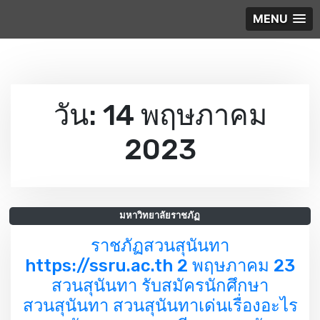
MENU
S
k
วัน:
14 พฤษภาคม
i
p
2023
t
o
c
o
มหาวิทยาลัยราชภัฏ
n
t
ราชภัฏสวนสุนันทา
e
https://ssru.ac.th 2 พฤษภาคม 23
n
สวนสุนันทา รับสมัครนักศึกษา
t
สวนสุนันทา สวนสุนันทาเด่นเรื่องอะไร