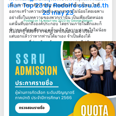
เลือก Top 23 by Rodolfo ssru.ac.th
ลัย มหาวิทยาลัยราชภัฏ สวนสุนันทานั้น เป็นอะไรที่
ออกจะสร้างความบันเทิง สนุกสนานไม่น้อยโดยเฉพาะ
25 may 23
อย่างยิ่งในบทความของพวกเรานั้น เป็นเพียงนิดหน่อย
Posted on
14 พฤษภาคม 2023
by
George Nelson
แค่นั้นที่บอกถึงองค์ประกอบ โดยรวมภายในตึกและก็
ข้าวของที่คนเขียนมองเห็นแล้ว มีความน่าสนใจไม่น้อย
เรื่องน่ารู้ หลังรั้ว ราชภัฏ เล่าเรียนก่อนเข้าเรียน
แต่บอกแล้วว่าหากท่านได้มาเอง จำเป็นต้องได้
บรรยากาศที่ค่อนข้างสร้างความแตกต่างไม่น้อย และ
เป็นอะไรที่ค่อนข้างจะดีเยี่ยมที่สุด และก็ยอดเยี่ยมอีก
ด้วย
https://bit.ly/ssru-ac-th
https://wow.in.th/ssru-ac-th
https://is.gd/ssru_ac_th
https://rebrand.ly/ssru-ac-th
https://t.co/nqDAYlNJIV