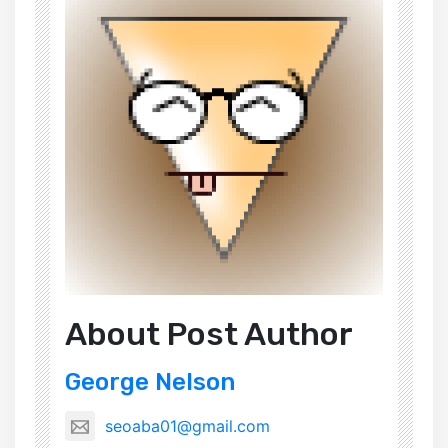
About Post Author
George Nelson
seoaba01@gmail.com