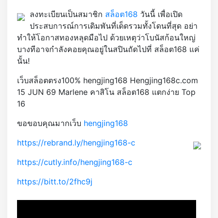
ลงทะเบียนเป็นสมาชิก
สล็อต168
วันนี้ เพื่อเปิด
ประสบการณ์การเดิมพันที่เด็ดรวมทั้งโดนที่สุด อย่า
ทำให้โอกาสทองหลุดมือไป ด้วยเหตุว่าโบนัสก้อนใหญ่
บางทีอาจกำลังคอยคุณอยู่ในสปินถัดไปที่ สล็อต168 แค่
นั้น!
เว็บสล็อตตรง100% hengjing168 Hengjing168c.com
15 JUN 69 Marlene คาสิโน สล็อต168 แตกง่าย Top
16
ขอขอบคุณมากเว็บ
hengjing168
https://rebrand.ly/hengjing168-c
https://cutly.info/hengjing168-c
https://bitt.to/2fhc9j