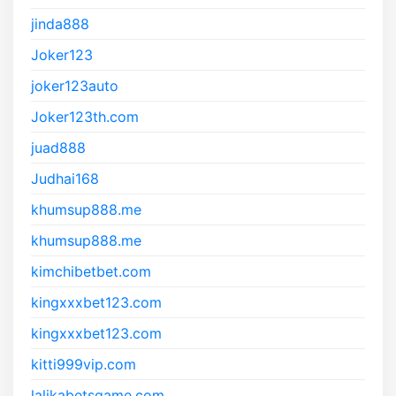
jinda888
Joker123
joker123auto
Joker123th.com
juad888
Judhai168
khumsup888.me
khumsup888.me
kimchibetbet.com
kingxxxbet123.com
kingxxxbet123.com
kitti999vip.com
lalikabetsgame.com