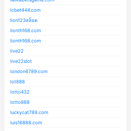
lcbet444.com
lion123สล็อต
lionth168.com
lionth168.com
live22
live22slot
london6789.com
lot888
lotto432
lotto888
luckycat789.com
luis16888.com