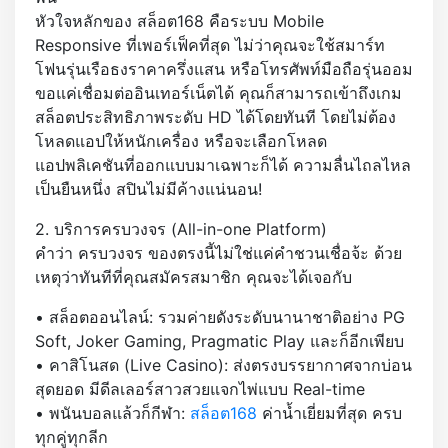
หัวใจหลักของ สล็อต168 คือระบบ Mobile
Responsive ที่เพอร์เฟ็คที่สุด ไม่ว่าคุณจะใช้สมาร์ท
โฟนรุ่นเรือธงราคาครึ่งแสน หรือโทรศัพท์มือถือรุ่นออม
ขอแค่เชื่อมต่ออินเทอร์เน็ตได้ คุณก็สามารถเข้าถึงเกม
สล็อตประสิทธิภาพระดับ HD ได้โดยทันที โดยไม่ต้อง
โหลดแอปให้หนักเครื่อง หรือจะเลือกโหลด
แอปพลิเคชันที่ออกแบบมาเฉพาะก็ได้ ความลื่นไถลไหล
เป็นยืนหนึ่ง สปินไม่มีค้างแน่นอน!
2. บริการครบวงจร (All-in-one Platform)
คำว่า ครบวงจร ของตรงนี้ไม่ใช่แค่คำชวนเชื่อจ้ะ ด้วย
เหตุว่าทันทีที่คุณสมัครสมาชิก คุณจะได้เจอกับ
• สล็อตออนไลน์: รวมค่ายดังระดับนานาชาติอย่าง PG
Soft, Joker Gaming, Pragmatic Play และก็อีกเพียบ
• คาสิโนสด (Live Casino): ส่งตรงบรรยากาศจากบ่อน
สุดยอด มีดีลเลอร์สาวสวยแจกไพ่แบบ Real-time
• พนันบอลแล้วก็กีฬา:
สล็อต168
ค่าน้ำเยี่ยมที่สุด ครบ
ทุกคู่ทุกลีก