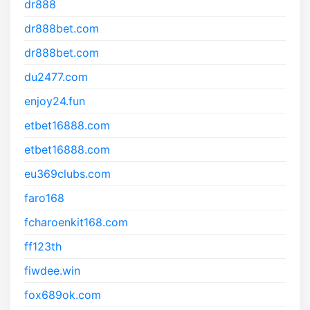
dr888
dr888bet.com
dr888bet.com
du2477.com
enjoy24.fun
etbet16888.com
etbet16888.com
eu369clubs.com
faro168
fcharoenkit168.com
ff123th
fiwdee.win
fox689ok.com