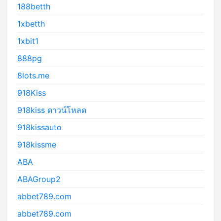
188betth
1xbetth
1xbit1
888pg
8lots.me
918Kiss
918kiss ดาวน์โหลด
918kissauto
918kissme
ABA
ABAGroup2
abbet789.com
abbet789.com