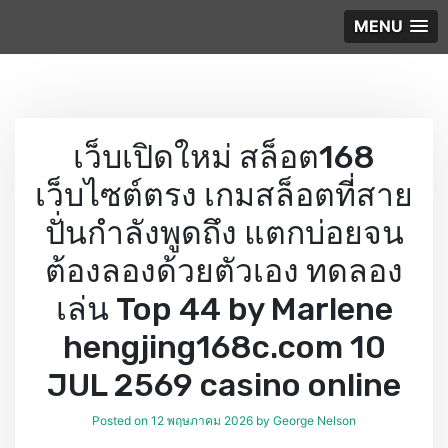
MENU
S
k
i
เว็บเปิดใหม่ สล็อต168
p
t
เว็บไซต์ตรง เกมสล็อตที่สาย
o
ปั่นกำลังพูดถึง แตกบ่อยจน
c
o
ต้องลองด้วยตัวเอง ทดลอง
n
t
เล่น Top 44 by Marlene
e
hengjing168c.com 10
n
t
JUL 2569 casino online
Posted on
12 พฤษภาคม 2026
by
George Nelson