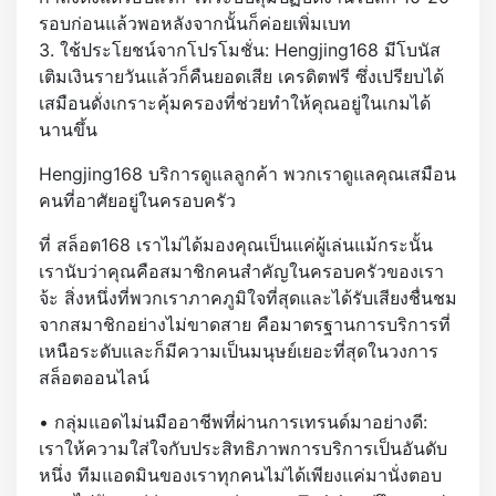
รอบก่อนแล้วพอหลังจากนั้นก็ค่อยเพิ่มเบท
3. ใช้ประโยชน์จากโปรโมชั่น: Hengjing168 มีโบนัส
เติมเงินรายวันแล้วก็คืนยอดเสีย เครดิตฟรี ซึ่งเปรียบได้
เสมือนดั่งเกราะคุ้มครองที่ช่วยทำให้คุณอยู่ในเกมได้
นานขึ้น
Hengjing168 บริการดูแลลูกค้า พวกเราดูแลคุณเสมือน
คนที่อาศัยอยู่ในครอบครัว
ที่ สล็อต168 เราไม่ได้มองคุณเป็นแค่ผู้เล่นแม้กระนั้น
เรานับว่าคุณคือสมาชิกคนสำคัญในครอบครัวของเรา
จ้ะ สิ่งหนึ่งที่พวกเราภาคภูมิใจที่สุดและได้รับเสียงชื่นชม
จากสมาชิกอย่างไม่ขาดสาย คือมาตรฐานการบริการที่
เหนือระดับและก็มีความเป็นมนุษย์เยอะที่สุดในวงการ
สล็อตออนไลน์
• กลุ่มแอดไม่นมืออาชีพที่ผ่านการเทรนด์มาอย่างดี:
เราให้ความใส่ใจกับประสิทธิภาพการบริการเป็นอันดับ
หนึ่ง ทีมแอดมินของเราทุกคนไม่ได้เพียงแค่มานั่งตอบ