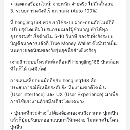
• ลอตเตอรี่ออนไลน์: จ่ายหนัก จ่ายจริง ไม่มีกลั้นเลข
3. ระบบการคลังที่เร็วกว่าแสง (Auto 100%)
ที่ hengjing168 พวกเราใช้ระบบฝาก-ถอนอัตโนมัติที่
ปรับปรุงโดยทีมโปรแกรมเมอร์ผู้ชำนาญ ทำให้ทุก
ธุรกรรมสำเร็จข้างใน 5-10 วินาที รองรับทั้งยังระบบ
บัญชีธนาคารแล้วก็ True Money Wallet ซึ่งนับว่าเป็น
หนทางยอดนิยมของวัยรุ่นยุคนี้อย่างยิ่งจริงๆ
เจาะลึกระบบโทรศัพท์เคลื่อนที่ Hengjing168 ปั่นสล็อต
ที่ใดก็ได้ แค่มีเน็ต!
การเล่นสล็อตบนมือถือกับ hengjing168 คือ
ประสบการณ์ที่เหนือระดับจ้ะ ทีมงานเขาดีไซน์ UI
(User Interface) และ UX (User Experience) มาเพื่อ
การใช้แรงงานด้วยมือเดียวโดยเฉพาะ
• ปุ่มกดที่กระจ่าง: ไม่ต้องจ้องมองจนถึงตาเหล่ ปุ่มสปิน
แล้วก็ปุ่มปรับเบทออกแบบมาให้กดง่าย ไม่พลาดไปโดน
ปุ่มอื่น