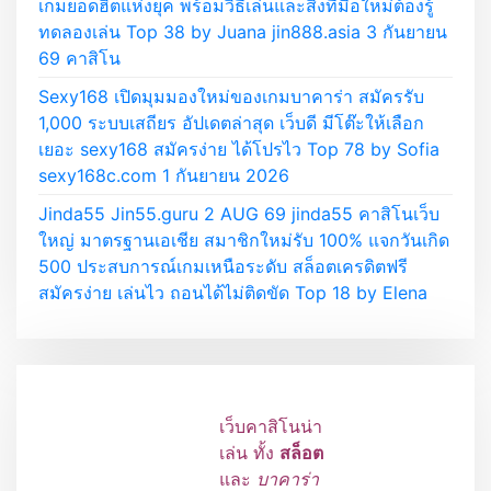
เกมยอดฮิตแห่งยุค พร้อมวิธีเล่นและสิ่งที่มือใหม่ต้องรู้
ทดลองเล่น Top 38 by Juana jin888.asia 3 กันยายน
69 คาสิโน
Sexy168 เปิดมุมมองใหม่ของเกมบาคาร่า สมัครรับ
1,000 ระบบเสถียร อัปเดตล่าสุด เว็บดี มีโต๊ะให้เลือก
เยอะ sexy168 สมัครง่าย ได้โปรไว Top 78 by Sofia
sexy168c.com 1 กันยายน 2026
Jinda55 Jin55.guru 2 AUG 69 jinda55 คาสิโนเว็บ
ใหญ่ มาตรฐานเอเชีย สมาชิกใหม่รับ 100% แจกวันเกิด
500 ประสบการณ์เกมเหนือระดับ สล็อตเครดิตฟรี
สมัครง่าย เล่นไว ถอนได้ไม่ติดขัด Top 18 by Elena
เว็บคาสิโนน่า
เล่น ทั้ง
สล็อต
และ
บาคาร่า