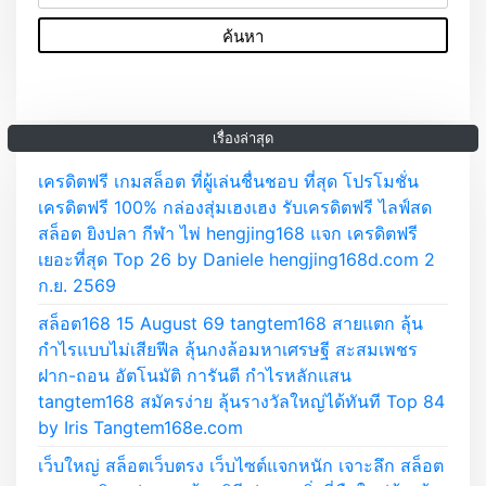
น
ห
า
สำ
ห
รั
เรื่องล่าสุด
บ
เครดิตฟรี เกมสล็อต ที่ผู้เล่นชื่นชอบ ที่สุด โปรโมชั่น
:
เครดิตฟรี 100% กล่องสุ่มเฮงเฮง รับเครดิตฟรี ไลฟ์สด
สล็อต ยิงปลา กีฬา ไพ่ hengjing168 แจก เครดิตฟรี
เยอะที่สุด Top 26 by Daniele hengjing168d.com 2
ก.ย. 2569
สล็อต168 15 August 69 tangtem168 สายแตก ลุ้น
กำไรแบบไม่เสียฟีล ลุ้นกงล้อมหาเศรษฐี สะสมเพชร
ฝาก-ถอน อัตโนมัติ การันตี กำไรหลักแสน
tangtem168 สมัครง่าย ลุ้นรางวัลใหญ่ได้ทันที Top 84
by Iris Tangtem168e.com
เว็บใหญ่ สล็อตเว็บตรง เว็บไซต์แจกหนัก เจาะลึก สล็อต