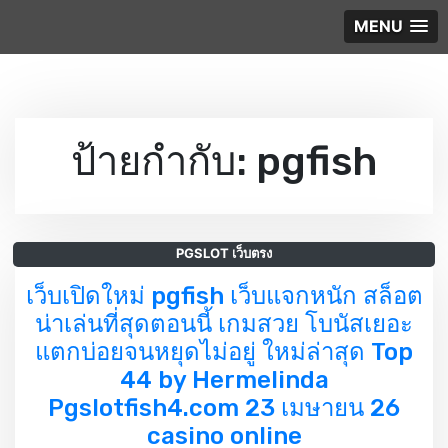
MENU
S
k
ป้ายกำกับ:
pgfish
i
p
t
o
PGSLOT เว็บตรง
c
o
เว็บเปิดใหม่ pgfish เว็บแจกหนัก สล็อต
n
น่าเล่นที่สุดตอนนี้ เกมสวย โบนัสเยอะ
t
แตกบ่อยจนหยุดไม่อยู่ ใหม่ล่าสุด Top
e
44 by Hermelinda
n
t
Pgslotfish4.com 23 เมษายน 26
casino online