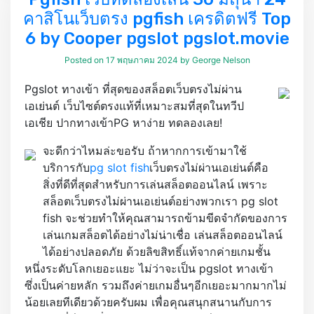
คาสิโนเว็บตรง pgfish เครดิตฟรี Top
6 by Cooper pgslot pgslot.movie
Posted on
17 พฤษภาคม 2024
by
George Nelson
Pgslot ทางเข้า ที่สุดของสล็อตเว็บตรงไม่ผ่าน
เอเย่นต์ เว็บไซต์ตรงแท้ที่เหมาะสมที่สุดในทวีป
เอเชีย ปากทางเข้าPG หาง่าย ทดลองเลย!
จะดีกว่าไหมล่ะขอรับ ถ้าหากการเข้ามาใช้
บริการกับ
pg slot fish
เว็บตรงไม่ผ่านเอเย่นต์คือ
สิ่งที่ดีที่สุดสำหรับการเล่นสล็อตออนไลน์ เพราะ
สล็อตเว็บตรงไม่ผ่านเอเย่นต์อย่างพวกเรา pg slot
fish จะช่วยทำให้คุณสามารถข้ามขีดจำกัดของการ
เล่นเกมสล็อตได้อย่างไม่น่าเชื่อ เล่นสล็อตออนไลน์
ได้อย่างปลอดภัย ด้วยลิขสิทธิ์แท้จากค่ายเกมชั้น
หนึ่งระดับโลกเยอะแยะ ไม่ว่าจะเป็น pgslot ทางเข้า
ซึ่งเป็นค่ายหลัก รวมถึงค่ายเกมอื่นๆอีกเยอะมากมากไม่
น้อยเลยทีเดียวด้วยครับผม เพื่อคุณสนุกสนานกับการ