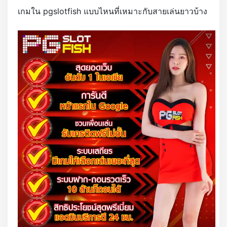
เกมใน pgslotfish แบบไหนที่เหมาะกับสายเล่นยาวบ้าง