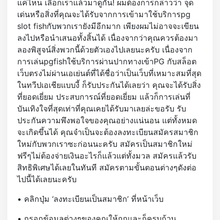
แค่ไหน เลือกเราแล้วมาดูกัน! ผมต้องการกล่าวว่า จุด
เด่นหรือสิ่งที่คุณจะได้รับจากการเข้ามาใช้บริการpg
slot fishกับพวกเรายังมีอีกมาก เพียงผมไม่อาจจะเขียน
ลงไปหรือนำเสนอทั้งสิ้นได้ เนื่องจากว่าคุณควรต้องมา
ลองพิสูจน์สิ่งพวกนี้ด้วยตัวเองไปเลยนะครับ เนื่องจาก
การเล่นpgfishใช้บริการผ่านปากทางเข้าPG กับสล็อต
เว็บตรงไม่ผ่านเอเย่นต์ที่ได้ชื่อว่าเป็นเว็บที่เหมาะสมที่สุด
ในทวีปเอเชียแบบงี้ ก็รับประกันได้เลยว่า คุณจะได้รับสิ่ง
ที่ยอดเยี่ยม ประสบการณ์ที่ยอดเยี่ยม แล้วก็การเล่นที่
บันเทิงใจที่สุดเท่าที่คุณเคยได้รับมาเลยล่ะขอรับ รับ
ประกันความพึงพอใจของคุณอย่างแน่นอน แต่ทั้งหมด
จะเกิดขึ้นได้ คุณจำเป็นจะต้องลงทะเบียนสมัครสมาชิก
ใหม่กับพวกเราซะก่อนนะครับ สมัครเป็นสมาชิกใหม่
ฟรีๆไม่ต้องจ่ายเงินอะไรก็แล้วแต่ทั้งมวล สมัครแล้วรับ
สิทธิพิเศษได้เลยในทันที สมัครตามขั้นตอนต่างๆดังต่อ
ไปนี้ได้เลยนะครับ
• คลิกปุ่ม ‘ลงทะเบียนเป็นสมาชิก’ ที่หน้าเว็บ
• กรอกข้อมูลต่างๆของคุณให้ถูกและก็ครบถ้วน