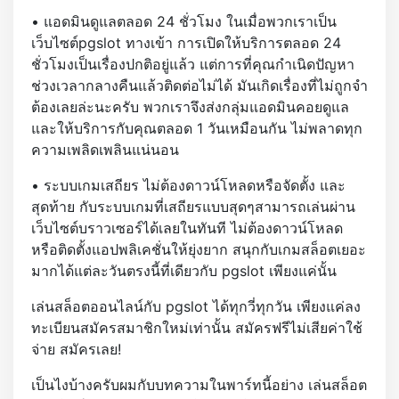
• แอดมินดูแลตลอด 24 ชั่วโมง ในเมื่อพวกเราเป็น
เว็บไซต์pgslot ทางเข้า การเปิดให้บริการตลอด 24
ชั่วโมงเป็นเรื่องปกติอยู่แล้ว แต่การที่คุณกำเนิดปัญหา
ช่วงเวลากลางคืนแล้วติดต่อไม่ได้ มันเกิดเรื่องที่ไม่ถูกจำ
ต้องเลยล่ะนะครับ พวกเราจึงส่งกลุ่มแอดมินคอยดูแล
และให้บริการกับคุณตลอด 1 วันเหมือนกัน ไม่พลาดทุก
ความเพลิดเพลินแน่นอน
• ระบบเกมเสถียร ไม่ต้องดาวน์โหลดหรือจัดตั้ง และ
สุดท้าย กับระบบเกมที่เสถียรแบบสุดๆสามารถเล่นผ่าน
เว็บไซต์บราวเซอร์ได้เลยในทันที ไม่ต้องดาวน์โหลด
หรือติดตั้งแอปพลิเคชั่นให้ยุ่งยาก สนุกกับเกมสล็อตเยอะ
มากได้แต่ละวันตรงนี้ที่เดียวกับ pgslot เพียงแค่นั้น
เล่นสล็อตออนไลน์กับ pgslot ได้ทุกวี่ทุกวัน เพียงแค่ลง
ทะเบียนสมัครสมาชิกใหม่เท่านั้น สมัครฟรีไม่เสียค่าใช้
จ่าย สมัครเลย!
เป็นไงบ้างครับผมกับบทความในพาร์ทนี้อย่าง เล่นสล็อต