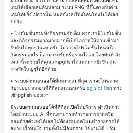
เกมให้เลือกเล่นล้นหลาม ระบบ RNG ที่ขึ้นตรงกับค่าย
เกมโดยยิ่งไปกว่านั้น หมดกังวลเรื่องโดนโกงไปได้เลย
ขอรับ
• โปรโมชั่นรวมทั้งกิจกรรมจัดเต็ม พวกเรามีโปรโมชั่น
และก็กิจกรรมมากมายมากที่เปิดโอกาสให้ท่านเข้ามา
รับกันได้ทุกๆวันเลยครับ ไม่ว่าจะโปรโมชั่นไหนหรือ
กิจกรรมอะไร ก็สามารถรับหรือร่วมได้เลยโดยทันที สิ่ง
เหล่านี้จะช่วยให้คุณเล่นpgfishได้สนุกมากยิ่งขึ้น ลุ้น
รางวัลใหญ่ๆได้อีกด้วย
• ระบบฝากถอนออโต้ที่เหมาะสมที่สุด เราจะไม่พลาด
กับระบบฝากถอนที่ดีที่สุดแน่นอนครับ
pg slot fish
ทาง
เข้าpgfish ของเรา
มีระบบฝากถอนออโต้ที่ดีที่สุดเปิดให้บริการ ดำเนินการ
โดยผ่านระบบ AI ที่คุณสามารถทำรายการฝากหรือ
ถอนด้วยตัวเองได้เลย ไม่ต้องรอแอดไม่นทำรายการให้
สบาย เร็วทันใจ รวมทั้งไม่มีอันตราย ใช้งานได้ 1 วัน