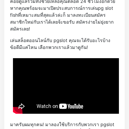
คอยดูแลรวมทั้งช่วยเหลือคุณตลอด 24 ชั่วโมงอีกด้วย
หากคุณพร้อมจะมาเปิดประสบการณ์การเล่นpg slot
fishที่เหมาะสมที่สุดแล้วล่ะก็ มาลงทะเบียนสมัคร
สมาชิกใหม่กับเราได้เลยจ้ะขอรับ สมัครง่ายไม่ยุ่งยาก
สมัครเลย!
เล่นสล็อตออนไลน์กับ pgslot คุณจะได้รับอะไรบ้าง
ข้อดีมีแค่ไหน เลือกพวกเราแล้วมาดูกัน!
มาครับผมทุกคน! มาลองใช้บริการกับพวกเรา pgslot