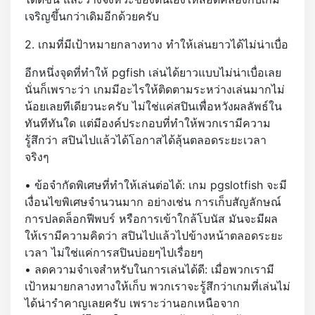
เจริญขึ้นกว่าเดิมอีกด้วยครับ
2. เกมที่มีเป้าหมายกลางทาง ทำให้เล่นยาวได้ไม่น่าเบื่อ
อีกหนึ่งจุดที่ทำให้ pgfish เล่นได้ยาวแบบไม่น่าเบื่อเลย
นั่นก็เพราะว่า เกมมีอะไรให้ติดตามระหว่างเล่นมากไม่
น้อยเลยทีเดียวนะครับ ไม่ใช่แค่สปินเพื่อหวังผลลัพธ์ใน
ทันทีทันใด แต่มีองค์ประกอบที่ทำให้พวกเรามีความ
รู้สึกว่า สปินไปแล้วได้โอกาสได้ลุ้นตลอดระยะเวลา
จริงๆ
• ข้อจำกัดพิเศษที่ทำให้เล่นต่อได้: เกม pgslotfish จะมี
เงื่อนไขพิเศษจำนวนมาก อย่างเช่น การเก็บสัญลักษณ์
การปลดล็อกฟีพบร์ หรือการเข้าใกล้โบนัส มันจะมีผล
ให้เรามีความคิดว่า สปินไปแล้วไปข้างหน้าตลอดระยะ
เวลา ไม่ใช่แค่การสปินบ่อยๆไปเรื่อยๆ
• ลดความจำเจสำหรับในการเล่นได้ดี: เมื่อพวกเรามี
เป้าหมายกลางทางให้เก็บ พวกเราจะรู้สึกว่าเกมที่เล่นไม่
ได้น่ารำคาญเลยครับ เพราะว่านอกเหนือจาก