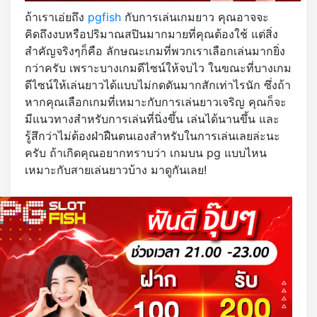
ถ้าเราเอ่ยถึง
pgfish
กับการเล่นเกมยาว คุณอาจจะ
คิดถึงงบหรือปริมาณสปินมากมายที่คุณต้องใช้ แต่สิ่ง
สำคัญจริงๆก็คือ ลักษณะเกมที่พวกเราเลือกเล่นมากยิ่ง
กว่าครับ เพราะบางเกมดีไซน์ให้จบไว ในขณะที่บางเกม
ดีไซน์ให้เล่นยาวได้แบบไม่กดดันมากสักเท่าไรนัก ซึ่งถ้า
หากคุณเลือกเกมที่เหมาะกับการเล่นยาวเจริญ คุณก็จะ
มีแนวทางสำหรับการเล่นที่นิ่งขึ้น เล่นได้นานขึ้น และ
รู้สึกว่าไม่ต้องฝ่าฝืนตนเองสำหรับในการเล่นเลยล่ะนะ
ครับ ถ้าเกิดคุณอยากทราบว่า เกมบน pg แบบไหน
เหมาะกับสายเล่นยาวบ้าง มาดูกันเลย!