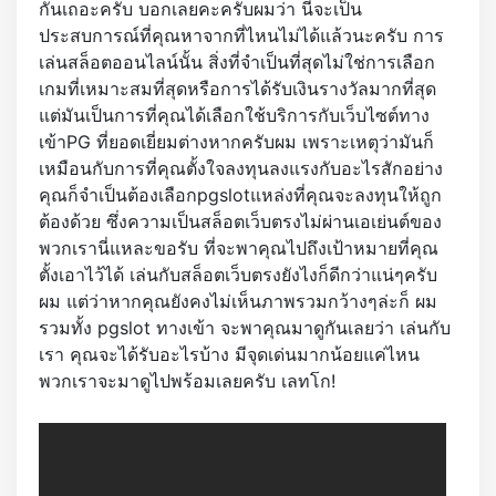
กันเถอะครับ บอกเลยคะครับผมว่า นี่จะเป็น
ประสบการณ์ที่คุณหาจากที่ไหนไม่ได้แล้วนะครับ การ
เล่นสล็อตออนไลน์นั้น สิ่งที่จำเป็นที่สุดไม่ใช่การเลือก
เกมที่เหมาะสมที่สุดหรือการได้รับเงินรางวัลมากที่สุด
แต่มันเป็นการที่คุณได้เลือกใช้บริการกับเว็บไซต์ทาง
เข้าPG ที่ยอดเยี่ยมต่างหากครับผม เพราะเหตุว่ามันก็
เหมือนกับการที่คุณตั้งใจลงทุนลงแรงกับอะไรสักอย่าง
คุณก็จำเป็นต้องเลือกpgslotแหล่งที่คุณจะลงทุนให้ถูก
ต้องด้วย ซึ่งความเป็นสล็อตเว็บตรงไม่ผ่านเอเย่นต์ของ
พวกเรานี่แหละขอรับ ที่จะพาคุณไปถึงเป้าหมายที่คุณ
ตั้งเอาไว้ได้ เล่นกับสล็อตเว็บตรงยังไงก็ดีกว่าแน่ๆครับ
ผม แต่ว่าหากคุณยังคงไม่เห็นภาพรวมกว้างๆล่ะก็ ผม
รวมทั้ง pgslot ทางเข้า จะพาคุณมาดูกันเลยว่า เล่นกับ
เรา คุณจะได้รับอะไรบ้าง มีจุดเด่นมากน้อยแค่ไหน
พวกเราจะมาดูไปพร้อมเลยครับ เลทโก!