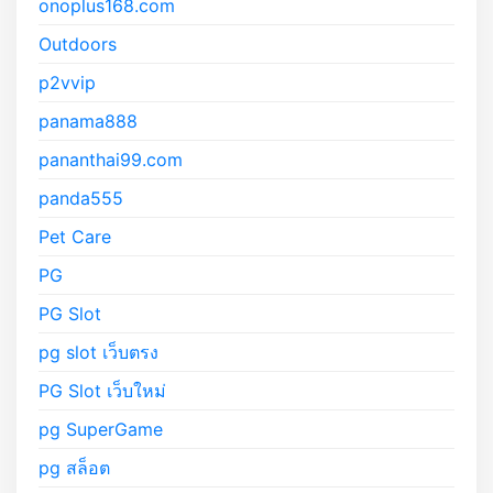
onoplus168.com
Outdoors
p2vvip
panama888
pananthai99.com
panda555
Pet Care
PG
PG Slot
pg slot เว็บตรง
PG Slot เว็บใหม่
pg SuperGame
pg สล็อต