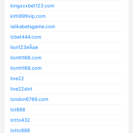
kingxxxbet123.com
kitti999vip.com
lalikabetsgame.com
lcbet444.com
lion123สล็อต
lionth168.com
lionth168.com
live22
live22slot
london6789.com
lot888
lotto432
lotto888