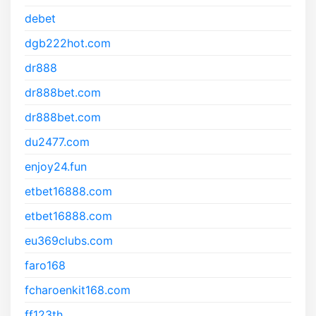
debet
dgb222hot.com
dr888
dr888bet.com
dr888bet.com
du2477.com
enjoy24.fun
etbet16888.com
etbet16888.com
eu369clubs.com
faro168
fcharoenkit168.com
ff123th