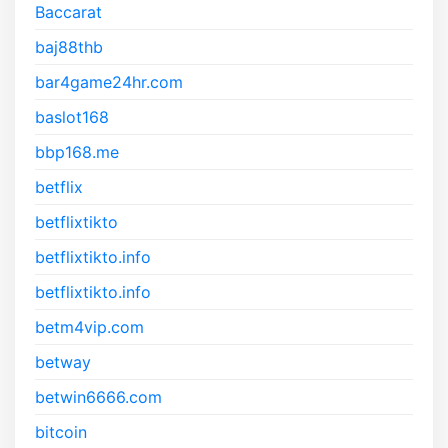
Baccarat
baj88thb
bar4game24hr.com
baslot168
bbp168.me
betflix
betflixtikto
betflixtikto.info
betflixtikto.info
betm4vip.com
betway
betwin6666.com
bitcoin