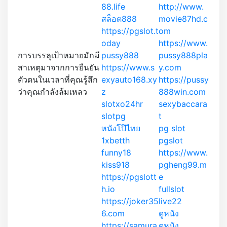
88.life
http://www.
สล็อต888
movie87hd.c
https://pgslot.t
om
oday
https://www.
การบรรลุเป้าหมายมักมี
pussy888
pussy888pla
สาเหตุมาจากการยืนยัน
https://www.s
y.com
ตัวตนในเวลาที่คุณรู้สึก
exyauto168.xy
https://pussy
ว่าคุณกำลังล้มเหลว
z
888win.com
slotxo24hr
sexybaccara
slotpg
t
หนังโป๊ไทย
pg slot
1xbetth
pgslot
funny18
https://www.
kiss918
pgheng99.m
https://pgslott
e
h.io
fullslot
https://joker35
live22
6.com
ดูหนัง
https://samura
ดูหนัง