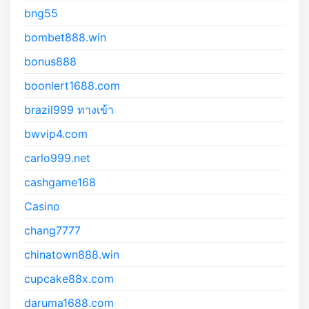
bng55
bombet888.win
bonus888
boonlert1688.com
brazil999 ทางเข้า
bwvip4.com
carlo999.net
cashgame168
Casino
chang7777
chinatown888.win
cupcake88x.com
daruma1688.com