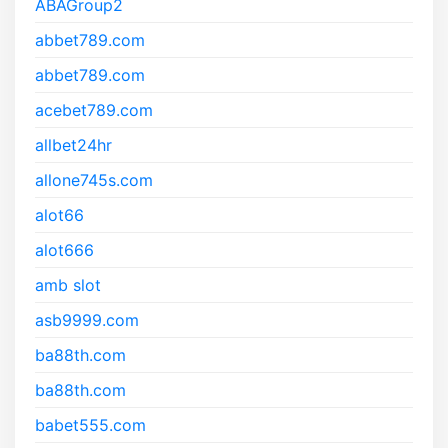
ABAGroup2
abbet789.com
abbet789.com
acebet789.com
allbet24hr
allone745s.com
alot66
alot666
amb slot
asb9999.com
ba88th.com
ba88th.com
babet555.com