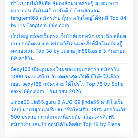
กำไรแบบไม่เสียฟีล ลุ้นกงล้อมหาเศรษฐี สะสมเพชร
ฝาก-ถอน อัตโนมัติ การันตี กำไรหลักแสน
tangtem168 สมัครง่าย ลุ้นรางวัลใหญ่ได้ทันที Top 84
by Iris Tangtem168e.com
เว็บใหญ่ สล็อตเว็บตรง เว็บไซต์แจกหนัก เจาะลึก สล็อต
เกมยอดฮิตแห่งยุค พร้อมวิธีเล่นและสิ่งที่มือใหม่ต้องรู้
ทดลองเล่น Top 38 by Juana jin888.asia 3 กันยายน
69 คาสิโน
Sexy168 เปิดมุมมองใหม่ของเกมบาคาร่า สมัครรับ
1,000 ระบบเสถียร อัปเดตล่าสุด เว็บดี มีโต๊ะให้เลือก
เยอะ sexy168 สมัครง่าย ได้โปรไว Top 78 by Sofia
sexy168c.com 1 กันยายน 2026
Jinda55 Jin55.guru 2 AUG 69 jinda55 คาสิโนเว็บ
ใหญ่ มาตรฐานเอเชีย สมาชิกใหม่รับ 100% แจกวันเกิด
500 ประสบการณ์เกมเหนือระดับ สล็อตเครดิตฟรี
สมัครง่าย เล่นไว ถอนได้ไม่ติดขัด Top 18 by Elena