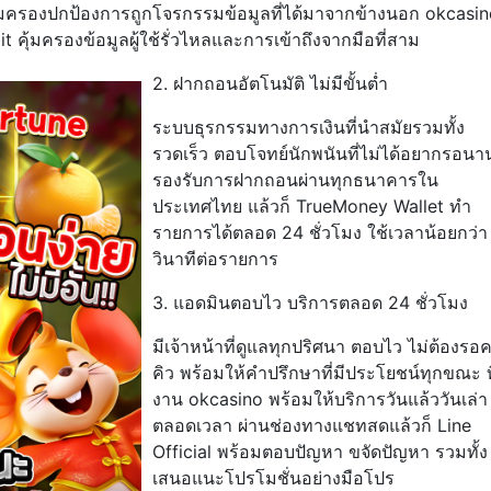
ุ้มครองปกป้องการถูกโจรกรรมข้อมูลที่ได้มาจากข้างนอก okcasi
ุ้มครองข้อมูลผู้ใช้รั่วไหลและการเข้าถึงจากมือที่สาม
2. ฝากถอนอัตโนมัติ ไม่มีขั้นต่ำ
ระบบธุรกรรมทางการเงินที่นำสมัยรวมทั้ง
รวดเร็ว ตอบโจทย์นักพนันที่ไม่ได้อยากรอนา
รองรับการฝากถอนผ่านทุกธนาคารใน
ประเทศไทย แล้วก็ TrueMoney Wallet ทำ
รายการได้ตลอด 24 ชั่วโมง ใช้เวลาน้อยกว่า
วินาทีต่อรายการ
3. แอดมินตอบไว บริการตลอด 24 ชั่วโมง
มีเจ้าหน้าที่ดูแลทุกปริศนา ตอบไว ไม่ต้องรอ
คิว พร้อมให้คำปรึกษาที่มีประโยชน์ทุกขณะ 
งาน okcasino พร้อมให้บริการวันแล้ววันเล่า
ตลอดเวลา ผ่านช่องทางแชทสดแล้วก็ Line
Official พร้อมตอบปัญหา ขจัดปัญหา รวมทั้ง
เสนอแนะโปรโมชั่นอย่างมือโปร