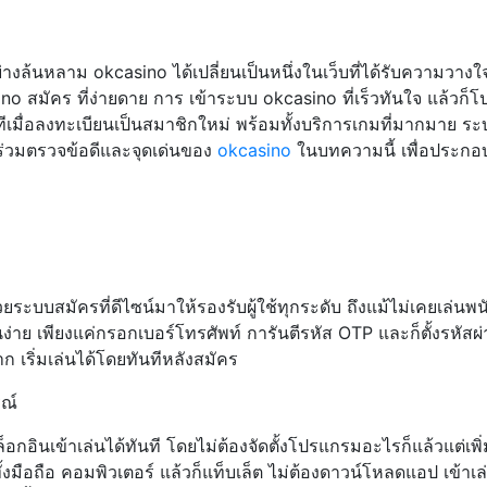
างล้นหลาม okcasino ได้เปลี่ยนเป็นหนึ่งในเว็บที่ได้รับความวางใ
o สมัคร ที่ง่ายดาย การ เข้าระบบ okcasino ที่เร็วทันใจ แล้วก็โ
ทีเมื่อลงทะเบียนเป็นสมาชิกใหม่ พร้อมทั้งบริการเกมที่มากมาย ร
าร่วมตรวจข้อดีและจุดเด่นของ
okcasino
ในบทความนี้ เพื่อประกอ
ระบบสมัครที่ดีไซน์มาให้รองรับผู้ใช้ทุกระดับ ถึงแม้ไม่เคยเล่นพน
าย เพียงแค่กรอกเบอร์โทรศัพท์ การันตีรหัส OTP และก็ตั้งรหัสผ
ยาก เริ่มเล่นได้โดยทันทีหลังสมัคร
รณ์
อกอินเข้าเล่นได้ทันที โดยไม่ต้องจัดตั้งโปรแกรมอะไรก็แล้วแต่เพิ่
งมือถือ คอมพิวเตอร์ แล้วก็แท็บเล็ต ไม่ต้องดาวน์โหลดแอป เข้าเล