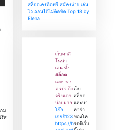
สล็อตเครดิตฟรี สมัครง่าย เล่น
ไว ถอนได้ไม่ติดขัด Top 18 by
Elena
า
เว็บคาสิ
โนน่า
เล่น ทั้ง
สล็อต
และ
บา
คาร่า
ตึง
เว็บ
จริงแตก
สล็อต
บ่อยมาก
และบา
โจ๊ก
คาร่า
เกม
เกอร์123
ของโค
ฟรีส
https://h
รตดีเว็บ