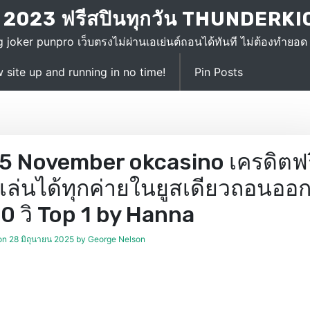
 2023 ฟรีสปินทุกวัน THUNDER
oker punpro เว็บตรงไม่ผ่านเอเย่นต์ถอนได้ทันที ไม่ต้องทำยอด 
 site up and running in no time!
Pin Posts
บ 5 November okcasino เครดิตฟร
ตเล่นได้ทุกค่ายในยูสเดียวถอนออ
0 วิ Top 1 by Hanna
on
28 มิถุนายน 2025
by
George Nelson