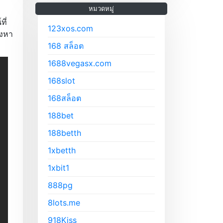
หมวดหมู่
ี่
123xos.com
องหา
168 สล็อต
1688vegasx.com
168slot
168สล็อต
188bet
188betth
1xbetth
1xbit1
888pg
8lots.me
918Kiss