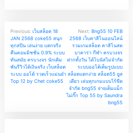
แ
Previous:
เว็บสล็อต 18
Next:
Bng55 10 FEB
JAN 2568 coke55 สนุก
2568 เว็บคาสิโนออนไลน์
น
ทุกสปิน เล่นง่าย แตกจริง
รวมเกมสล็อต คาสิโนสด
คืนคอมมิชชั่น 0.9% ระบบ
บาคาร่า กีฬา ครบวงจร
ะ
ทันสมัย ครบวงจร นักเดิม
ฝากทั้งวัน ได้โบนัสไม่จำกัด
แ
พันรีวิวได้เงินจริง เว็บสล็อต
ระบบออโต้เต็มรูปแบบ
ระบบ ออโต้ รวดเร็วแม่นยำ
สล็อตแตกง่าย สล็อต55 ยูส
น
Top 12 by Chet coke55
เดียว เล่นทุกเกมแบบไร้ขีด
ว
จำกัด bng55 จ่ายเต็มแม็ก
ไม่กั๊ก Top 55 by Saundra
เ
bng55
รื่
อ