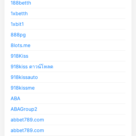
188betth
1xbetth
1xbit1
888pg
8lots.me
918Kiss
918kiss ดาวน์โหลด
918kissauto
918kissme
ABA
ABAGroup2
abbet789.com
abbet789.com