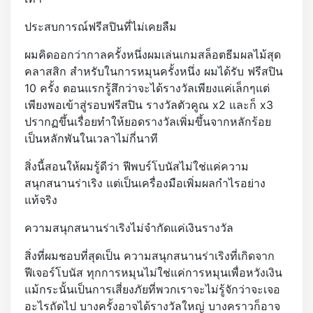
ประสบการณ์ฟรีสปินที่ไม่เคยลืม
ผมคิดออกว่ากาลครั้งหนึ่งผมเล่นเกมสล็อตธีมผลไม้สุด
คลาสสิก สำหรับในการหมุนครั้งหนึ่ง ผมได้รับ ฟรีสปิน
10 ครั้ง ตอนแรกรู้สึกว่าจะได้รางวัลเพียงแค่เล็กๆแต่
เพียงพอเข้าสู่รอบฟรีสปิน รางวัลตัวคูณ x2 และก็ x3
ปรากฏขึ้นเรื่อยทำให้ยอดรางวัลเพิ่มขึ้นจากหลักร้อย
เป็นหลักพันในเวลาไม่กี่นาที
สิ่งนี้สอนให้ผมรู้ดีว่า ฟีพบร์โบนัสไม่ใช่แค่ความ
สนุกสนานร่าเริง แต่เป็นเครื่องมือเพิ่มผลกำไรอย่าง
แท้จริง
ความสนุกสนานร่าเริงไม่จำกัดแค่เงินรางวัล
สิ่งที่ผมชอบที่สุดเป็น ความสนุกสนานร่าเริงที่เกิดจาก
ฟีเจอร์โบนัส ทุกการหมุนไม่ใช่แค่การหมุนเพื่อหวังเงิน
แม้กระนั้นเป็นการเสี่ยงภัยที่พวกเราจะไม่รู้จักว่าจะเจอ
อะไรถัดไป บางครั้งอาจได้รางวัลใหญ่ บางคราวก็อาจ