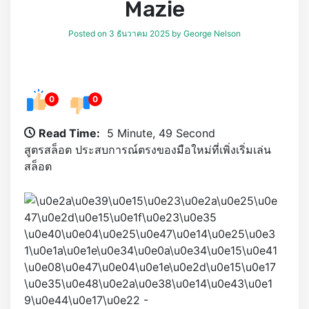
Mazie
Posted on
3 ธันวาคม 2025
by
George Nelson
0
0
Read Time:
5 Minute, 49 Second
สูตรสล็อต ประสบการณ์ตรงของมือใหม่ที่เพิ่งเริ่มเล่น
สล็อต