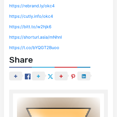
https://rebrand.ly/okc4
https://cutly.info/okc4
https://bitt.to/w2hjk6
https://shorturl.asia/mNhnl
https://t.co/bYQGT2Buoo
Share