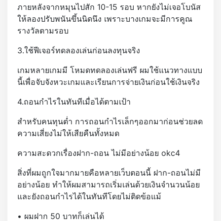
ภายหลังจากหมุนไปสัก 10-15 รอบ หากยังไม่เจอโบนัส
ให้ลองปรับพนันขึ้นนิดนึง เพราะบางเกมจะมีการคูณ
รางวัลตามรอบ
3.ใช้ฟีเจอร์ทดลองเล่นก่อนลงทุนจริง
เกมหลายเกมมี โหมดทดลองเล่นฟรี ผมใช้แนวทางแบบ
นี้เพื่อจับจังหวะเกมและเรียนการจ่ายเงินก่อนใช้เงินจริง
4.ถอนกำไรในทันทีเมื่อได้ตามเป้า
สำหรับคนทุนต่ำ การถอนกำไรเล็กๆออกมาก่อนช่วยลด
ความเสี่ยงไม่ให้เสียคืนทั้งหมด
ความสะดวกเรื่องฝาก-ถอน ไม่มีอย่างน้อย okc4
สิ่งที่ผมถูกใจมากมายคือหลายเว็บตอนนี้ ฝาก-ถอนไม่มี
อย่างน้อย ทำให้ผมสามารถเริ่มเล่นด้วยเงินจำนวนน้อย
และยังถอนกำไรได้ในทันทีโดยไม่ติดข้อแม้
• ผมฝาก 50 บาทก็เล่นได้