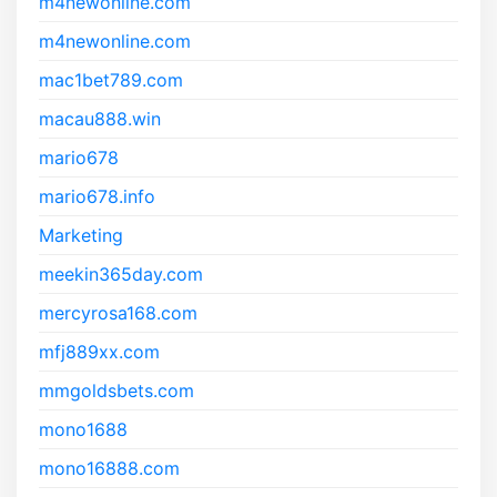
m4newonline.com
m4newonline.com
mac1bet789.com
macau888.win
mario678
mario678.info
Marketing
meekin365day.com
mercyrosa168.com
mfj889xx.com
mmgoldsbets.com
mono1688
mono16888.com