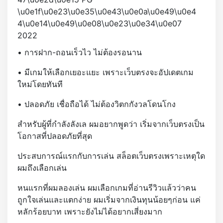
• การฝาก-ถอนเร็วไว ไม่ต้องรอนาน
• มีเกมให้เลือกเยอะแยะ เพราะเว็บตรงจะอัปเดตเกม
ใหม่โดยทันที
• ปลอดภัย เชื่อถือได้ ไม่ต้องวิตกกังวลโดนโกง
สำหรับผู้ที่กำลังลังเล ผมอยากพูดว่า เริ่มจากเว็บตรงเป็น
โอกาสที่ปลอดภัยที่สุด
ประสบการณ์แรกกับการเล่น สล็อตเว็บตรงเพราะเหตุใด
ผมถึงเลือกเล่น
หนแรกที่ผมลองเล่น ผมเลือกเกมที่อ่านรีวิวแล้วว่าคน
ถูกใจเล่นและแตกง่าย ผมเริ่มจากเงินทุนน้อยๆก่อน แค่
หลักร้อยบาท เพราะยังไม่ได้อยากเสี่ยงมาก