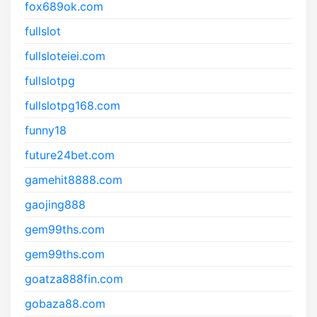
fox689ok.com
fullslot
fullsloteiei.com
fullslotpg
fullslotpg168.com
funny18
future24bet.com
gamehit8888.com
gaojing888
gem99ths.com
gem99ths.com
goatza888fin.com
gobaza88.com