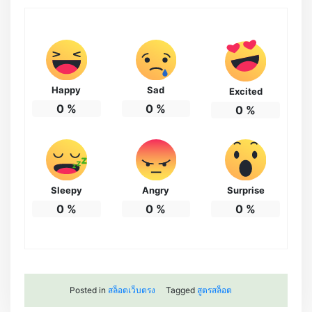
Happy
Sad
Excited
0
%
0
%
0
%
Sleepy
Angry
Surprise
0
%
0
%
0
%
Posted in
สล็อตเว็บตรง
Tagged
สูตรสล็อต