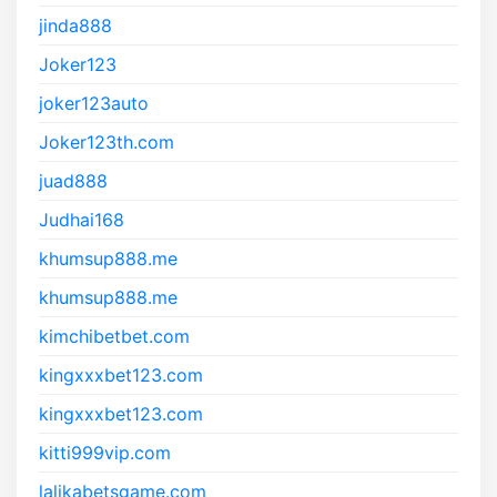
jinda888
Joker123
joker123auto
Joker123th.com
juad888
Judhai168
khumsup888.me
khumsup888.me
kimchibetbet.com
kingxxxbet123.com
kingxxxbet123.com
kitti999vip.com
lalikabetsgame.com