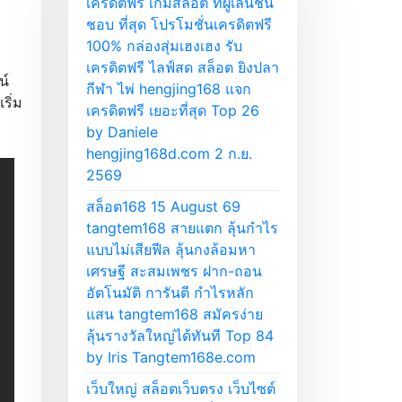
เครดิตฟรี เกมสล็อต ที่ผู้เล่นชื่น
:
ชอบ ที่สุด โปรโมชั่นเครดิตฟรี
100% กล่องสุ่มเฮงเฮง รับ
เครดิตฟรี ไลฟ์สด สล็อต ยิงปลา
น์
กีฬา ไพ่ hengjing168 แจก
ริ่ม
เครดิตฟรี เยอะที่สุด Top 26
by Daniele
hengjing168d.com 2 ก.ย.
2569
สล็อต168 15 August 69
tangtem168 สายแตก ลุ้นกำไร
แบบไม่เสียฟีล ลุ้นกงล้อมหา
เศรษฐี สะสมเพชร ฝาก-ถอน
อัตโนมัติ การันตี กำไรหลัก
แสน tangtem168 สมัครง่าย
ลุ้นรางวัลใหญ่ได้ทันที Top 84
by Iris Tangtem168e.com
เว็บใหญ่ สล็อตเว็บตรง เว็บไซต์