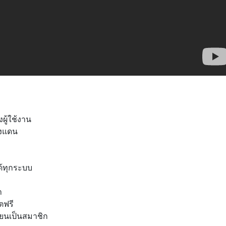
ผู้ใช้งาน
างแดน
ด้ทุกระบบ
า
ตฟรี
ียนเป็นสมาชิก