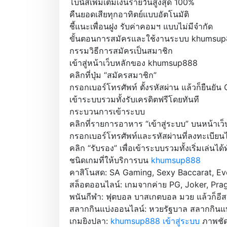
โบนัสเพิ่มเติมเงินรายวันสูงสุด 100%
คืนยอดเสียทุกอาทิตย์แบบอัตโนมัติ
ชี้แนะเพื่อนฝูง รับค่าคอมฯ แบบไม่มีจำกัด
ขั้นตอนการสมัครและใช้งานระบบ khumsu
กรรมวิธีการสมัครเป็นสมาชิก
เข้าสู่หน้าเว็บหลักของ khumsup888
คลิกที่ปุ่ม “สมัครสมาชิก”
กรอกเบอร์โทรศัพท์ ตั้งรหัสผ่าน แล้วก็ยืนยัน
เข้าระบบรวมทั้งรับเครดิตฟรีโดยทันที
กระบวนการเข้าระบบ
คลิกที่รายการอาหาร “เข้าสู่ระบบ” บนหน้าเว็
กรอกเบอร์โทรศัพท์และรหัสผ่านที่ลงทะเบียนไ
คลิก “รับรอง” เพื่อเข้าระบบรวมทั้งเริ่มเล่นได้
ชนิดเกมที่ให้บริการบน
khumsup888
คาสิโนสด: SA Gaming, Sexy Baccarat, Ev
สล็อตออนไลน์: เกมจากค่าย PG, Joker, Prag
พนันกีฬา: ฟุตบอล บาสเกตบอล มวย แล้วก็อีส
สลากกินแบ่งออนไลน์: หวยรัฐบาล สลากกินแบ่
เกมยิงปลา:
khumsup888 เข้าสู่ระบบ
ภาพชัดเ