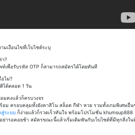
เงื่อนไขที่เว็บไซต์ระบุ
่า?
ัพท์เพื่อรับรหัส OTP ก็สามารถสมัครได้โดยทันที
ือไม่?
ิได้ตลอด 1 วัน
้อมคงแล้วก็ครบวงจร
้อม ครอบคลุมทั้งยังคาสิโน สล็อต กีฬา หวย รวมทั้งเกมพิเศษอื่น
สู่ระบบ
ก็ง่ายแล้วก็รวดเร็วทันใจ พร้อมโปรโมชั่น khumsup888
 อย่ารอคอยช้า สมัครขณะนี้แล้วเริ่มเดิมพันกับเว็บไซต์ที่มีทุกสิ่งในที