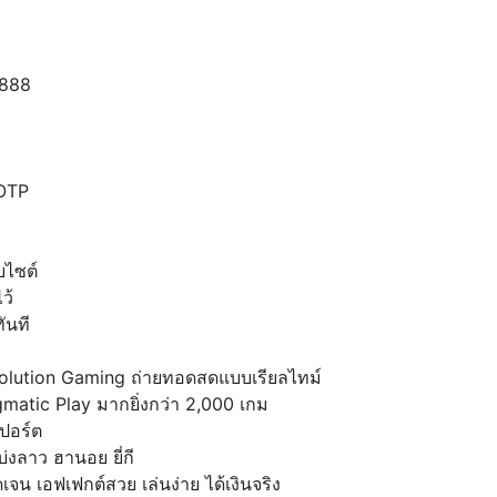
p888
 OTP
บไซต์
ว้
ทันที
olution Gaming ถ่ายทอดสดแบบเรียลไทม์
matic Play มากยิ่งกว่า 2,000 เกม
ปอร์ต
งลาว ฮานอย ยี่กี
จน เอฟเฟกต์สวย เล่นง่าย ได้เงินจริง