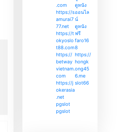
.com
ดูหนัง
https://s
ออนไล
amurai7
น์
77.net
ดูหนัง
https://t
ฟรี
okyoslo
faro16
t88.com
8
https://
https://
betway
hongk
vietnam.
ong45
com
6.me
https://j
slot66
okerasia
.net
pgslot
pgslot