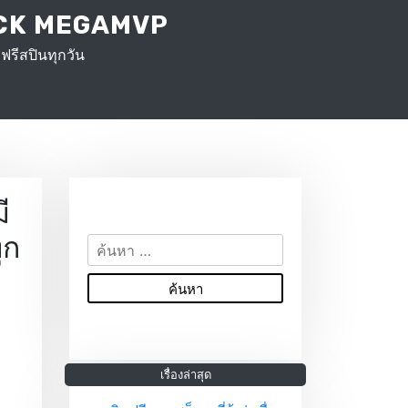
KICK MEGAMVP
ฟรีสปินทุกวัน
ี
ุก
ค้
น
ห
า
สำ
ห
รั
เรื่องล่าสุด
บ