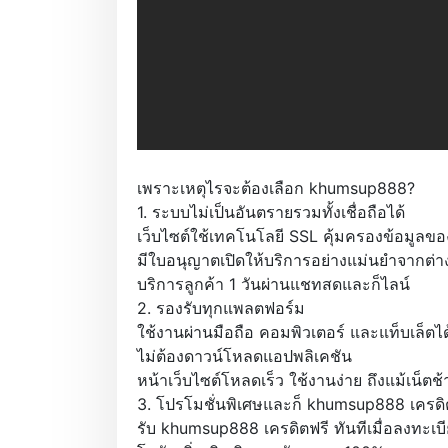
เพราะเหตุไรจะต้องเลือก khumsup888?
1. ระบบไม่เป็นอันตรายรวมทั้งเชื่อถือได้
เว็บไซต์ใช้เทคโนโลยี SSL คุ้มครองข้อมูลของ
มีใบอนุญาตเปิดให้บริการอย่างแม่นยำจากต่
บริการลูกค้า 1 วันผ่านแชทสดและก็ไลน์
2. รองรับทุกแพลตฟอร์ม
ใช้งานผ่านมือถือ คอมพิวเตอร์ และแท็บเล็ตไ
ไม่ต้องดาวน์โหลดแอปพลิเคชัน
หน้าเว็บไซต์โหลดเร็ว ใช้งานง่าย ถึงแม้เน็ตช้
3. โปรโมชั่นพิเศษและก็ khumsup888 เครดิ
รับ khumsup888 เครดิตฟรี ทันทีเมื่อลงทะเบ