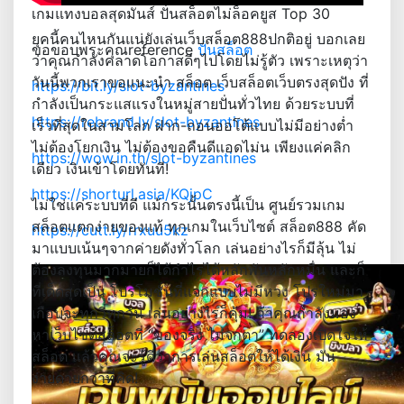
เกมแทงบอลสุดมันส์ ปั่นสล็อตไม่ล็อคยูส Top 30
ยุคนี้คนไหนกันแน่ยังเล่นเว็บสล็อต888ปกติอยู่ บอกเลย
ขอขอบพระคุณreference
ปั่นสล็อต
ว่าคุณกำลังคลาดโอกาสดีๆไปโดยไม่รู้ตัว เพราะเหตุว่า
วันนี้พวกเราขอแนะนำ สล็อต เว็บสล็อตเว็บตรงสุดปัง ที่
https://bit.ly/slot-byzantines
กำลังเป็นกระแสแรงในหมู่สายปั่นทั่วไทย ด้วยระบบที่
https://rebrand.ly/slot-byzantines
เร็วที่สุดในสามโลก ฝาก-ถอนออโต้แบบไม่มีอย่างต่ำ
ไม่ต้องโยกเงิน ไม่ต้องขอคืนดีแอดไม่น เพียงแค่คลิก
https://wow.in.th/slot-byzantines
เดียว เงินเข้าโดยทันที!
https://shorturl.asia/KQjpC
ไม่ใช่แค่ระบบที่ดี แม้กระนั้นตรงนี้เป็น ศูนย์รวมเกม
สล็อตแตกง่ายของแท้ ทุกเกมในเว็บไซต์ สล็อต888 คัด
https://cutt.ly/rrxuu5kz
มาแบบเน้นๆจากค่ายดังทั่วโลก เล่นอย่างไรก็มีลุ้น ไม่
ต้องลงทุนมากมายก็ได้กำไรได้หลักพันหลักหมื่น และก็
ที่เด็ดสุดเป็น โปรโมชั่นที่แจกแบบไม่มีหวง โปรใหม่มา
เกือบจะทุกวี่ทุกวัน เล่นอย่างไรก็คุ้ม! ถ้าคุณกำลังมอง
หาเว็บไซต์สล็อตที่ “ของจริง ไม่จกตา” ทดลองเปิดใจให้
สล็อต แล้วคุณจะรู้ดีว่าการเล่นสล็อตให้ได้เงิน มัน
ง่ายดายกว่าที่คิด!