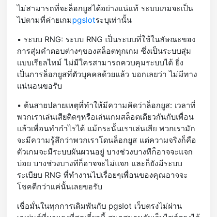
ไม่สามารถที่จะล็อกยูสได้อย่างแน่แท้ ระบบเกมจะเป็น
ไปตามที่ค่ายเกม
pgslot
ระบุเท่านั้น
• ระบบ RNG: ระบบ RNG เป็นระบบที่ใช้ในลัษณะของ
การสุ่มคำตอบต่างๆของสล็อตทุกเกม ซึ่งเป็นระบบสุ่ม
แบบเรียลไทม์ ไม่มีใครสามารถควบคุมระบบได้ ยิ่ง
เป็นการล็อกยูสที่ตัวบุคคลด้วยแล้ว บอกเลยว่า ไม่มีทาง
แน่นอนขอรับ
• ต้นสายปลายเหตุที่ทำให้มีความคิดว่าล็อกยูส: เวลาที่
พวกเราเล่นเสียติดๆหรือเล่นเกมสล็อตเดียวกันกับเพื่อน
แล้วเพื่อนทำกำไรได้ แม้กระนั้นเราเล่นเสีย พวกเรามัก
จะมีความรู้สึกว่าพวกเราโดนล็อกยูส แต่ความจริงก็คือ
ตัวเกมจะมีระบบผันผวนอยู่ บางช่วงบางทีก็อาจจะแจก
บ่อย บางช่วงบางทีก็อาจจะไม่แจก และก็ยังมีระบบ
ระเบียบ RNG ที่ทำงานไปเรื่อยๆเพื่อนของคุณอาจจะ
โชคดีกว่าแค่นั้นเลยขอรับ
เชื่อมั่นในทุกการเดิมพันกับ pgslot เว็บตรงไม่ผ่าน