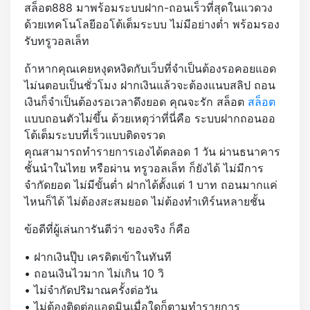
สล็อต888 มาพร้อมระบบฝาก-ถอนเร็วที่สุดในแวดวง
ด้วยเทคโนโลยีออโต้เต็มระบบ ไม่มีอย่างต่ำ พร้อมรอง
รับทรูวอลเล็ท
ถ้าหากคุณเคยหงุดหงิดกับเว็บที่จำเป็นต้องรอคอยแอด
ไม่นตอบเป็นชั่วโมง ฝากเงินแล้วจะต้องแนบสลิป ถอน
เงินก็จำเป็นต้องรอเวลาดึงยอด คุณจะรัก สล็อต
สล็อต
แบบถอนตัวไม่ขึ้น ด้วยเหตุว่าที่นี่คือ ระบบฝากถอนออ
โต้เต็มระบบที่เร็วแบบติดจรวด
คุณสามารถทำรายการเองได้ตลอด 1 วัน ผ่านธนาคาร
ชั้นนำในไทย หรือผ่าน ทรูวอลเล็ท ก็ยังได้ ไม่มีการ
จำกัดยอด ไม่มีขั้นต่ำ ฝากได้ตั้งแต่ 1 บาท ถอนมากแค่
ไหนก็ได้ ไม่ต้องสะสมยอด ไม่ต้องทำเทิร์นหลายชั้น
ข้อดีที่ผู้เล่นการันตีว่า ของจริง ก็คือ
• ฝากเงินปุ๊บ เครดิตเข้าในทันที
• ถอนเงินไวมาก ไม่เกิน 10 วิ
• ไม่จำกัดปริมาณครั้งต่อวัน
• ไม่ต้องติดต่อแอดมินเมื่อใดก็ตามทำรายการ