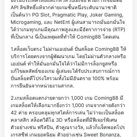
ยิ่งในประเทศไทยและก็ทั่วทวีปเอเชีย ด้วยการเชื่อมต่อ
API ลิขสิทธิ์แท้จากค่ายเกมชั้นหนึ่งระดับนานาชาติ
เป็นต้นว่า PG Slot, Pragmatic Play, Joker Gaming,
Microgaming, และ NetEnt ผู้เล่นสามารถมั่นอกมั่นใจ
ได้ว่าเกมทุกเกมมีคุณภาพสูงและมีอัตราการจ่าย (RTP)
ที่เป็นกลาง นี่เป็นเหตุผลที่ทำให้ Coming88 โดดเด่น
1.สล็อตเว็บตรง ไม่ผ่านเอเย่นต์ ปั่นสล็อต Coming88 ให้
บริการโดยตรงจากผู้พัฒนาเกม โดยไม่ผ่านตัวกลางหรือ
เอเย่นต์ ทำให้มั่นอกมั่นใจได้ว่าไม่มีการล็อกยูสหรือ
แก้ไขผลลัพธ์ของเกม ผู้เล่นจะได้รับประสบการณ์การ
ปั่นสล็อตที่โปร่งใสรวมทั้งไม่มีอันตราย 100% พร้อม
การยืนยันจากหน่วยงานสากล.
2.เกมสล็อตแตกง่ายดายกว่า 1,000 เกม Coming88 มี
เกมสล็อตให้เลือกมากยิ่งกว่า 1,000 เกมจากค่ายดังกว่า
42 ค่าย ครอบคลุมทุกสไตล์การเล่น ไม่ว่าจะเป็นสล็อต
คลาสสิก สล็อตวิดีโอ 3D หรือสล็อตที่มีฟีเจอร์พิเศษ
ตัวอย่างเช่น ฟรีสปิน, ตัวคูณรางวัล, แล้วก็แจ็คพอตโปร
เกรสซีฟ เกมยอดนิยม ตัวอย่างเช่น Sweet Bonanza,