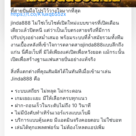
ความต่างที่ทำให้ สล็อต888 แปลงเป็นเว็บสล็อตตัวจริง
ที่สายปั่นมือโปรไว้วางใจมากที่สุด
https://t.co/K1uxqbS5zx
jinda888 ไม่ใช่เว็บไซต์เปิดใหม่แบบขาจรที่เปิดเดือน
…
Read More
เดียวแล้วปิดหนี แต่ว่าเป็นเว็บตรงสายจริงที่มีการ
ปรับปรุงอย่างสม่ำเสมอ พร้อมระบบที่ล้ำสมัยรวมทั้งทีม
งานเบื้องหลังที่เข้าใจการตลาดสายjinda888แบบลึกถึง
แก่น นี่คือเว็บที่ มิได้เพียงแค่เปิดเพื่อหวังยอด แม้กระนั้น
เปิดเพื่อสร้างฐานแฟนสายปั่นอย่างแท้จริง
สิ่งที่แตกต่างที่คุณสัมผัสได้ในทันทีเมื่อเข้ามาเล่น
Jinda888 คือ
• ระบบเสถียร ไม่หลุด ไม่กระดอน
• เกมเยอะแยะ มีให้เลือกครบทุกแนว
• ฝาก-ถอนเร็วในระดับไม่ถึง 10 วินาที
• ไม่มีบังคับทำเทิร์นเวอร์แรงแบบเว็บผี
• บริการแบบคุ้นเคย มีแอดมินจริงคอยตอบ ไม่ใช่บอท
• เล่นได้ทุกแพลตฟอร์ม ไม่ต้องโหลดแอปเพิ่ม