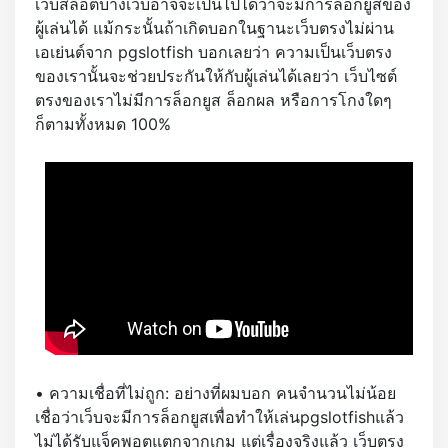
เว็บสล็อตบางเว็บอาจจะเป็นไปได้ว่าจะมีการล็อกยูสของ
ผู้เล่นได้ แม้กระนั้นถ้าเกิดบอกในฐานะเว็บตรงไม่ผ่าน
เอเย่นต์จาก pgslotfish บอกเลยว่า ความเป็นเว็บตรง
ของเรานั้นจะช่วยประกันให้กับผู้เล่นได้เลยว่า เว็บไซต์
ตรงของเราไม่มีการล็อกยูส ล็อกผล หรือการโกงใดๆ
ก็ตามทั้งหมด 100%
• ความเชื่อที่ไม่ถูก: อย่างที่ผมบอก คนจำนวนไม่น้อย
เชื่อว่าเว็บจะมีการล็อกยูสเพื่อทำให้เล่นpgslotfishแล้ว
ไม่ได้รับแจ็คพอตแตกจากเกม แต่เรื่องจริงแล้ว เว็บตรง