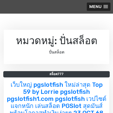
MENU
S
k
หมวดหมู่:
ปั่นสล็อต
i
p
ปั่นสล็อต
t
o
c
o
สล็อต777
n
t
เว็บใหญ่ pgslotfish ใหม่ล่าสุด Top
e
59 by Lorrie pgslotfish
n
pgslotfish1.com pgslotfish เวปไซต์
t
แจกหนัก เล่นสล็อต PGSlot สุดมันส์