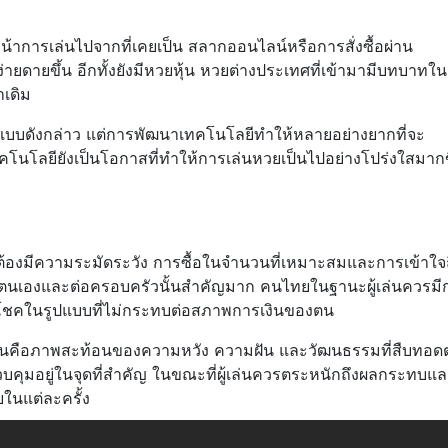
้าการเล่นไปจากที่เคยเป็น สลากออนไลน์หรือการสั่งซื้อผ่าน
ายดายขึ้น อีกทั้งยังมีหวยหุ้น หวยต่างประเทศที่เข้ามามีบทบาทใน
เดิม
แบบดังกล่าว แต่การพัฒนาเทคโนโลยีทำให้หลายอย่างยากที่จะ
เทคโนโลยียังเป็นโอกาสที่ทำให้การเล่นหวยเป็นไปอย่างโปร่งใสมากข
ต้องมีความระมัดระวัง การซื้อในจำนวนที่เหมาะสมและการเข้าใจ
ต่อตนเองและต่อครอบครัวนั้นสำคัญมาก คนไทยในฐานะผู้เล่นควรมี
่ยงโชคในรูปแบบที่ไม่กระทบต่อสภาพการเงินของตน
 มันคือภาพสะท้อนของความหวัง ความฝัน และวัฒนธรรมที่สืบทอดต
ุมอยู่ในจุดที่สำคัญ ในขณะที่ผู้เล่นควรตระหนักถึงผลกระทบแ
ในแต่ละครั้ง