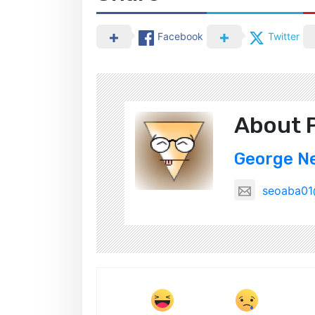
Facebook
Twitter
About 
George N
seoaba01