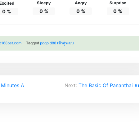
Sleepy
Angry
Surprise
Excited
0
%
0
%
0
%
0
%
d168bet.com
Tagged
pggold88 เข้าสู่ระบบ
 Minutes A
Next:
The Basic Of Pananthai ส