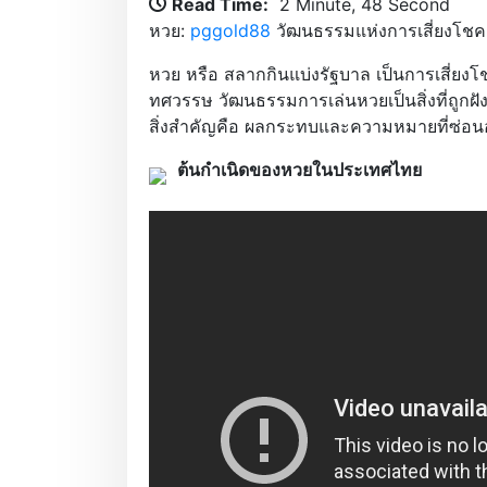
Read Time:
2 Minute, 48 Second
หวย:
pggold88
วัฒนธรรมแห่งการเสี่ยงโชค
หวย หรือ สลากกินแบ่งรัฐบาล เป็นการเสี่ยง
ทศวรรษ วัฒนธรรมการเล่นหวยเป็นสิ่งที่ถูกฝังอย
สิ่งสำคัญคือ ผลกระทบและความหมายที่ซ่อนอยู่
ต้นกำเนิดของหวยในประเทศไทย