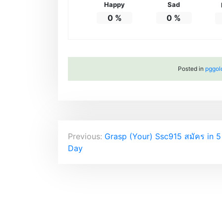
Happy
Sad
0
%
0
%
Posted in
pggol
แ
Previous:
Grasp (Your) Ssc915 สมัคร in 5
Day
น
ะ
แ
น