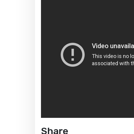
Share