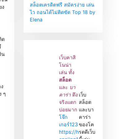
สล็อตเครดิตฟรี สมัครง่าย เล่น
ยง
ไว ถอนได้ไม่ติดขัด Top 18 by
Elena
ิด
ี
ิน
เว็บคาสิ
โนน่า
เล่น ทั้ง
สล็อต
อง
และ
บา
ง ๆ
คาร่า
ตึง
เว็บ
จริงแตก
สล็อต
บ่อยมาก
และบา
โจ๊ก
คาร่า
เกอร์123
ของโค
https://h
รตดีเว็บ