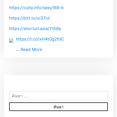
https://cutly.info/sexy168-b
https://bitt.to/xi37rd
https://shorturl.asia/Yth9p
https://t.co/xH4t0g2fdC
…
Read More
ค้
น
ห
า