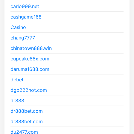
carlo999.net
cashgame168
Casino
chang7777
chinatown888.win
cupcake88x.com
daruma1688.com
debet
dgb222hot.com
dr888
dr888bet.com
dr888bet.com
du2477.com