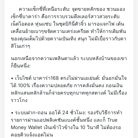
ความเซ็กซี่ที่เหนือระดับ: จุดขายหลักของ ชวนมอง
เซ็กซี่บาคาร่า คือการรวบรวมดีลเลอร์สาวสวยระดับ
เน็ตไอดอล หุ่นแซ่บ ในชุดบิกินี่ตัวจิ๋ว มารอแจกไพ่ เต้น
เคลื่อนย้ายเบาๆขจัดความเคร่งเครียด ทำให้การเดิมพัน
ของคุณเต็มไปด้วยความบันเทิง สนุก ไม่มีเบื่อราวกับคา
สิโนเก่าๆ
นอกเหนือจากความเพลินตาแล้ว ระบบหลังบ้านของเขา
ก็ยืนหนึ่ง:
• เว็บไซต์ บาคาร่า168 ตรงไม่ผ่านเอเย่นต์: มั่นอกมั่นใจ
ได้ 100% เรื่องความปลอดภัย การคลังมั่นคง ถอนเงิน
หลักแสนหลักล้านก็จ่ายครบทุกบาททุกสตางค์ ไม่มีเรื่อง
ราวโกง
• ระบบฝาก-ถอน ออโต้ 24 ชั่วโมง: รองรับวิธีการทำ
รายการผ่านแอปพลิเคชันแบงค์ชั้นหนึ่ง และก็ True
Money Wallet เงินเข้าไวข้างใน 10 วินาที ไม่ต้องรอ
คอยคิวแจ้งแอดไม่น