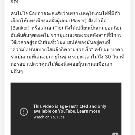
จริง
คนไม่ใช่น้อยอาจจะสงสัยว่าเพราะเหตุใดเกมไพ่ที่มีตัว
เลือกให้แทงเพียงแค่ฝั่งผู้เล่น (Player) ฝั่งเจ้ามือ
(Banker) หรือเสมอ (Tie) ถึงได้เปลี่ยนเป็นเกมยอดนิยม
อันดับต้นๆตลอดไป จากมุมมองของผมหลังจากที่มีการ
ใช้เวลาอยู่จอนับพันชั่วโมง เสน่ห์ของมันอยู่ตรงที่
“ความโปร่งสบายใสแล้วก็ความรวดเร็ว” ครับผม บาคา
ร่าเป็นเกมที่เล่นจบภายในช่วงระยะเวลาไม่ถึง 30 วินาที
ต่อรอบ แปลว่าคุณไม่ต้องนั่งคอยลุ้นนานเสมือนเก
มอื่นๆ