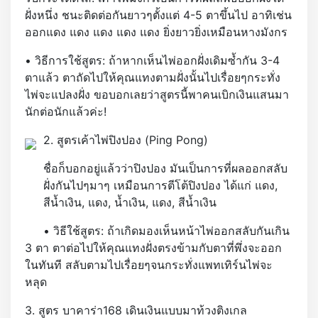
ฝั่งหนึ่ง ชนะติดต่อกันยาวๆตั้งแต่ 4-5 ตาขึ้นไป อาทิเช่น
ออกแดง แดง แดง แดง แดง ยิ่งยาวยิ่งเหมือนหางมังกร
• วิธีการใช้สูตร: ถ้าหากเห็นไพ่ออกฝั่งเดิมซ้ำกัน 3-4
ตาแล้ว ตาถัดไปให้คุณแทงตามฝั่งนั้นไปเรื่อยๆกระทั่ง
ไพ่จะแปลงฝั่ง ขอบอกเลยว่าสูตรนี้พาคนเบิกเงินแสนมา
นักต่อนักแล้วค่ะ!
2. สูตรเค้าไพ่ปิงปอง (Ping Pong)
ชื่อก็บอกอยู่แล้วว่าปิงปอง มันเป็นการที่ผลออกสลับ
ฝั่งกันไปๆมาๆ เหมือนการตีโต้ปิงปอง ได้แก่ แดง,
สีน้ำเงิน, แดง, น้ำเงิน, แดง, สีน้ำเงิน
• วิธีใช้สูตร: ถ้าเกิดมองเห็นหน้าไพ่ออกสลับกันเกิน
3 ตา ตาต่อไปให้คุณแทงฝั่งตรงข้ามกับตาที่พึ่งจะออก
ในทันที สลับตามไปเรื่อยๆจนกระทั่งแพทเทิร์นไพ่จะ
หลุด
3. สูตร บาคาร่า168 เดินเงินแบบมาท้วงติงเกล