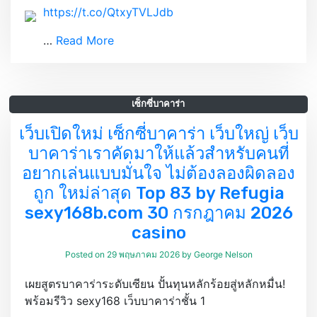
https://t.co/QtxyTVLJdb
…
Read More
เซ็กซี่บาคาร่า
เว็บเปิดใหม่ เซ็กซี่บาคาร่า เว็บใหญ่ เว็บ
บาคาร่าเราคัดมาให้แล้วสำหรับคนที่
อยากเล่นแบบมั่นใจ ไม่ต้องลองผิดลอง
ถูก ใหม่ล่าสุด Top 83 by Refugia
sexy168b.com 30 กรกฎาคม 2026
casino
Posted on
29 พฤษภาคม 2026
by
George Nelson
เผยสูตรบาคาร่าระดับเซียน ปั้นทุนหลักร้อยสู่หลักหมื่น!
พร้อมรีวิว sexy168 เว็บบาคาร่าชั้น 1