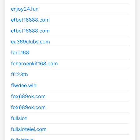
enjoy24.fun
etbet16888.com
etbet16888.com
eu369clubs.com
faro168
fcharoenkit168.com
ff123th
fiwdee.win
fox689ok.com
fox689ok.com
fullslot
fullsloteiei.com