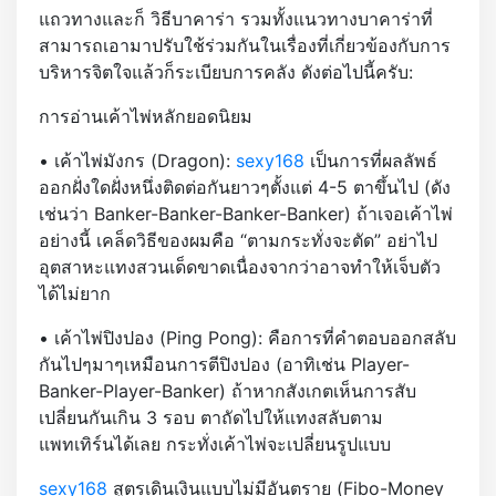
แถวทางและก็ วิธีบาคาร่า รวมทั้งแนวทางบาคาร่าที่
สามารถเอามาปรับใช้ร่วมกันในเรื่องที่เกี่ยวข้องกับการ
บริหารจิตใจแล้วก็ระเบียบการคลัง ดังต่อไปนี้ครับ:
การอ่านเค้าไพ่หลักยอดนิยม
• เค้าไพ่มังกร (Dragon):
sexy168
เป็นการที่ผลลัพธ์
ออกฝั่งใดฝั่งหนึ่งติดต่อกันยาวๆตั้งแต่ 4-5 ตาขึ้นไป (ดัง
เช่นว่า Banker-Banker-Banker-Banker) ถ้าเจอเค้าไพ่
อย่างนี้ เคล็ดวิธีของผมคือ “ตามกระทั่งจะตัด” อย่าไป
อุตสาหะแทงสวนเด็ดขาดเนื่องจากว่าอาจทำให้เจ็บตัว
ได้ไม่ยาก
• เค้าไพ่ปิงปอง (Ping Pong): คือการที่คำตอบออกสลับ
กันไปๆมาๆเหมือนการตีปิงปอง (อาทิเช่น Player-
Banker-Player-Banker) ถ้าหากสังเกตเห็นการสับ
เปลี่ยนกันเกิน 3 รอบ ตาถัดไปให้แทงสลับตาม
แพทเทิร์นได้เลย กระทั่งเค้าไพ่จะเปลี่ยนรูปแบบ
sexy168
สูตรเดินเงินแบบไม่มีอันตราย (Fibo-Money