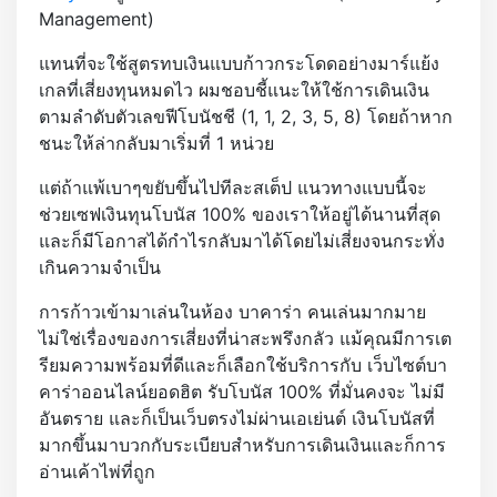
Management)
แทนที่จะใช้สูตรทบเงินแบบก้าวกระโดดอย่างมาร์แย้ง
เกลที่เสี่ยงทุนหมดไว ผมชอบชี้แนะให้ใช้การเดินเงิน
ตามลำดับตัวเลขฟีโบนัชชี (1, 1, 2, 3, 5, 8) โดยถ้าหาก
ชนะให้ล่ากลับมาเริ่มที่ 1 หน่วย
แต่ถ้าแพ้เบาๆขยับขึ้นไปทีละสเต็ป แนวทางแบบนี้จะ
ช่วยเซฟเงินทุนโบนัส 100% ของเราให้อยู่ได้นานที่สุด
และก็มีโอกาสได้กำไรกลับมาได้โดยไม่เสี่ยงจนกระทั่ง
เกินความจำเป็น
การก้าวเข้ามาเล่นในห้อง บาคาร่า คนเล่นมากมาย
ไม่ใช่เรื่องของการเสี่ยงที่น่าสะพรึงกลัว แม้คุณมีการเต
รียมความพร้อมที่ดีและก็เลือกใช้บริการกับ เว็บไซต์บา
คาร่าออนไลน์ยอดฮิต รับโบนัส 100% ที่มั่นคงจะ ไม่มี
อันตราย และก็เป็นเว็บตรงไม่ผ่านเอเย่นต์ เงินโบนัสที่
มากขึ้นมาบวกกับระเบียบสำหรับการเดินเงินและก็การ
อ่านเค้าไพ่ที่ถูก