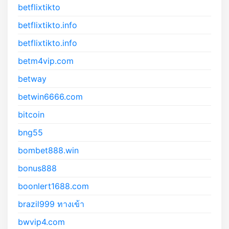
betflixtikto
betflixtikto.info
betflixtikto.info
betm4vip.com
betway
betwin6666.com
bitcoin
bng55
bombet888.win
bonus888
boonlert1688.com
brazil999 ทางเข้า
bwvip4.com