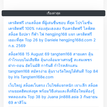
สำ
ห
รั
เรื่องล่าสุด
บ
เครดิตฟรี เกมสล็อต ที่ผู้เล่นชื่นชอบ ที่สุด โปรโมชั่น
:
เครดิตฟรี 100% กล่องสุ่มเฮงเฮง รับเครดิตฟรี ไลฟ์สด
สล็อต ยิงปลา กีฬา ไพ่ hengjing168 แจก เครดิตฟรี
เยอะที่สุด Top 26 by Daniele hengjing168d.com 2
ก.ย. 2569
สล็อต168 15 August 69 tangtem168 สายแตก ลุ้น
กำไรแบบไม่เสียฟีล ลุ้นกงล้อมหาเศรษฐี สะสมเพชร
ฝาก-ถอน อัตโนมัติ การันตี กำไรหลักแสน
tangtem168 สมัครง่าย ลุ้นรางวัลใหญ่ได้ทันที Top 84
by Iris Tangtem168e.com
เว็บใหญ่ สล็อตเว็บตรง เว็บไซต์แจกหนัก เจาะลึก สล็อต
เกมยอดฮิตแห่งยุค พร้อมวิธีเล่นและสิ่งที่มือใหม่ต้องรู้
ทดลองเล่น Top 38 by Juana jin888.asia 3 กันยายน
69 คาสิโน