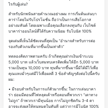
ไรกับผู้เล่น?
สำหรับนักพนันสายคำนวณอย่างผม การเริ่มต้นเล่นบา
คาร่าโดยไม่รับโปรโมชั่น ถือว่าเป็นการเสียโอกาส
อย่างมหันต์ โดยเฉพาะเมื่อคุณเลือกลงทุนกับ เว็บไซต์
บาคาร่าออนไลน์ที่ได้รับความนิยม รับโบนัส 100%
จุดเด่นที่เห็นได้ชัดเจนที่สุดเป็น “อำนาจสำหรับการต่อ
รองกับตัวเกมที่มากขึ้นเป็นเท่าตัว”
ทดลองคิดภาพตามครับ ถ้าเกิดคุณฝากเงินเข้าระบบ
5,000 บาท แล้วเว็บสมทบเครดิตเพิ่มให้อีก 5,000 บาท
รวมเป็นทุน 10,000 บาท ทุนที่มากขึ้นมานี้มิได้มีไว้เพื่อ
คุณแทงมั่วๆแต่มีไว้เพื่อผลดี 3 ข้อสำคัญๆดังต่อไปนี้ครับ
ผม:
• มีรอบสำหรับในการแก้ตัวมากขึ้น: ในการเล่นบาคา
ร่า ย่อมมีตอนที่ไพ่หลุดเค้าหรือตอนที่พวกเรา “เดาทาง
ไม่ถูก” ถ้าพวกเรามีทุนน้อย การไม่ถูกชิดกัน 3-4 ตา
อาจจะส่งผลให้ทุนหมดในทันที แต่ว่าการมีโบนัส 100%