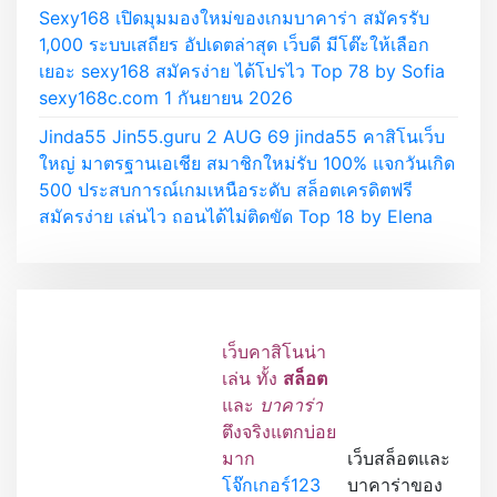
Sexy168 เปิดมุมมองใหม่ของเกมบาคาร่า สมัครรับ
1,000 ระบบเสถียร อัปเดตล่าสุด เว็บดี มีโต๊ะให้เลือก
เยอะ sexy168 สมัครง่าย ได้โปรไว Top 78 by Sofia
sexy168c.com 1 กันยายน 2026
Jinda55 Jin55.guru 2 AUG 69 jinda55 คาสิโนเว็บ
ใหญ่ มาตรฐานเอเชีย สมาชิกใหม่รับ 100% แจกวันเกิด
500 ประสบการณ์เกมเหนือระดับ สล็อตเครดิตฟรี
สมัครง่าย เล่นไว ถอนได้ไม่ติดขัด Top 18 by Elena
เว็บคาสิโนน่า
เล่น ทั้ง
สล็อต
และ
บาคาร่า
ตึงจริงแตกบ่อย
มาก
เว็บสล็อตและ
โจ๊กเกอร์123
บาคาร่าของ