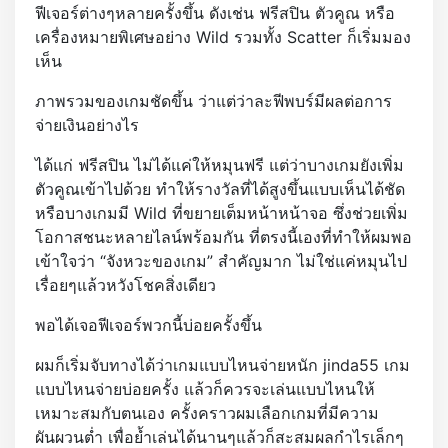
ฟีเจอร์ต่างๆหลายครั้งขึ้น ดังเช่น ฟรีสปิน ตัวคูณ หรือ
เครื่องหมายพิเศษอย่าง Wild รวมทั้ง Scatter ก็เริ่มมอง
เห็น
ภาพรวมของเกมชัดขึ้น ว่าแต่ว่าละฟีพบร์มีผลต่อการ
จ่ายเงินอย่างไร
ได้แก่ ฟรีสปิน ไม่ได้แค่ให้หมุนฟรี แต่ว่าบางเกมยังเพิ่ม
ตัวคูณเข้าไปด้วย ทำให้รางวัลที่ได้สูงขึ้นแบบเห็นได้ชัด
หรือบางเกมมี Wild ที่ขยายเต็มหน้าหน้าจอ ซึ่งช่วยเพิ่ม
โอกาสชนะหลายไลน์พร้อมกัน ที่ตรงนี้เองที่ทำให้ผมพอ
เข้าใจว่า “จังหวะของเกม” สำคัญมาก ไม่ใช่แค่หมุนไป
เรื่อยๆแล้วหวังโชคสิ่งเดียว
พอได้เจอฟีเจอร์พวกนี้บ่อยครั้งขึ้น
ผมก็เริ่มจับทางได้ว่าเกมแบบไหนจ่ายหนัก jinda55 เกม
แบบไหนจ่ายบ่อยครั้ง แล้วก็ควรจะเล่นแบบไหนให้
เหมาะสมกับตนเอง ครั้งคราวผมเลือกเกมที่มีความ
ผันผวนต่ำ เพื่อย้ำเล่นได้นานๆแล้วก็สะสมผลกำไรเล็กๆ