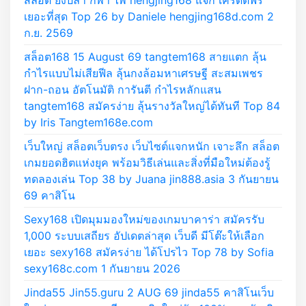
เยอะที่สุด Top 26 by Daniele hengjing168d.com 2
ก.ย. 2569
สล็อต168 15 August 69 tangtem168 สายแตก ลุ้น
กำไรแบบไม่เสียฟีล ลุ้นกงล้อมหาเศรษฐี สะสมเพชร
ฝาก-ถอน อัตโนมัติ การันตี กำไรหลักแสน
tangtem168 สมัครง่าย ลุ้นรางวัลใหญ่ได้ทันที Top 84
by Iris Tangtem168e.com
เว็บใหญ่ สล็อตเว็บตรง เว็บไซต์แจกหนัก เจาะลึก สล็อต
เกมยอดฮิตแห่งยุค พร้อมวิธีเล่นและสิ่งที่มือใหม่ต้องรู้
ทดลองเล่น Top 38 by Juana jin888.asia 3 กันยายน
69 คาสิโน
Sexy168 เปิดมุมมองใหม่ของเกมบาคาร่า สมัครรับ
1,000 ระบบเสถียร อัปเดตล่าสุด เว็บดี มีโต๊ะให้เลือก
เยอะ sexy168 สมัครง่าย ได้โปรไว Top 78 by Sofia
sexy168c.com 1 กันยายน 2026
Jinda55 Jin55.guru 2 AUG 69 jinda55 คาสิโนเว็บ