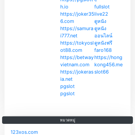
h.io
fullslot
https://joker35
live22
6.com
ดูหนัง
https://samura
ดูหนัง
i777.net
ออนไลน์
https://tokyosl
ดูหนังฟรี
ot88.com
faro168
https://betway
https://hong
vietnam.com
kong456.me
https://jokeras
slot66
ia.net
pgslot
pgslot
หมวดหมู่
123xos.com