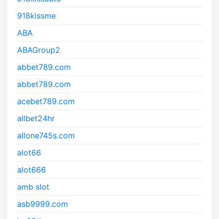
918kissme
ABA
ABAGroup2
abbet789.com
abbet789.com
acebet789.com
allbet24hr
allone745s.com
alot66
alot666
amb slot
asb9999.com