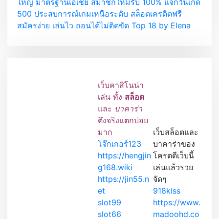
ใหญ่ มาตรฐานเอเชีย สมาชิกใหม่รับ 100% แจกวันเกิด
500 ประสบการณ์เกมเหนือระดับ สล็อตเครดิตฟรี
สมัครง่าย เล่นไว ถอนได้ไม่ติดขัด Top 18 by Elena
เว็บคาสิโนน่า
เล่น ทั้ง
สล็อต
และ
บาคาร่า
ตึงจริงแตกบ่อย
มาก
เว็บสล็อตและ
โจ๊กเกอร์123
บาคาร่าของ
https://hengjin
โครตดีเว็บนี้
g168.wiki
เล่นแล้วรวย
https://jin55.n
จัดๆ
et
918kiss
slot99
https://www.
slot66
madoohd.co