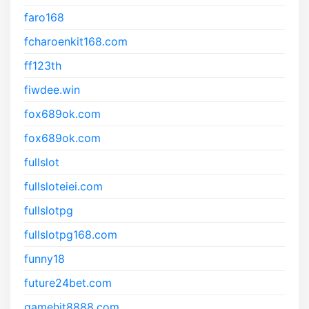
faro168
fcharoenkit168.com
ff123th
fiwdee.win
fox689ok.com
fox689ok.com
fullslot
fullsloteiei.com
fullslotpg
fullslotpg168.com
funny18
future24bet.com
gamehit8888.com