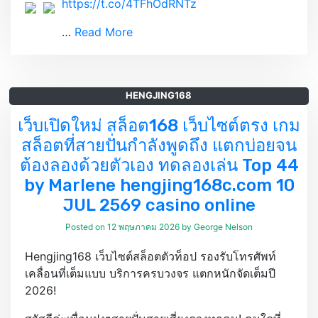
https://t.co/4TFhOdRNTz
…
Read More
HENGJING168
เว็บเปิดใหม่ สล็อต168 เว็บไซต์ตรง เกม
สล็อตที่สายปั่นกำลังพูดถึง แตกบ่อยจน
ต้องลองด้วยตัวเอง ทดลองเล่น Top 44
by Marlene hengjing168c.com 10
JUL 2569 casino online
Posted on
12 พฤษภาคม 2026
by
George Nelson
Hengjing168 เว็บไซต์สล็อตตัวท็อป รองรับโทรศัพท์
เคลื่อนที่เต็มแบบ บริการครบวงจร แตกหนักจัดเต็มปี
2026!