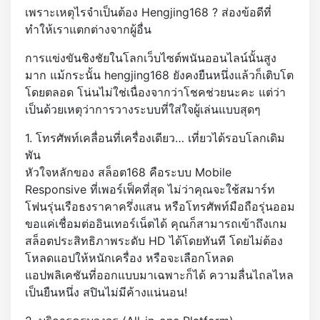
เพราะเหตุไรจำเป็นต้อง Hengjing168 ? ส่องข้อดีที่
ทำให้เราแตกต่างจากผู้อื่น
การแข่งขันชิงชัยในโลกเว็บไซต์พนันออนไลน์นั้นสูง
มาก แม้กระนั้น hengjing168 ยังคงยืนหนึ่งแล้วก็เติบโต
โดยตลอด โน่นไม่ใช่เนื่องจากว่าโชคช่วยนะคะ แต่ว่า
เป็นด้วยเหตุว่าการวางระบบที่ใส่ใจผู้เล่นแบบสุดๆ
1. โทรศัพท์เคลื่อนที่เครื่องเดียว… เที่ยวได้รอบโลกเดิม
พัน
หัวใจหลักของ สล็อต168 คือระบบ Mobile
Responsive ที่เพอร์เฟ็คที่สุด ไม่ว่าคุณจะใช้สมาร์ท
โฟนรุ่นเรือธงราคาครึ่งแสน หรือโทรศัพท์มือถือรุ่นออม
ขอแค่เชื่อมต่ออินเทอร์เน็ตได้ คุณก็สามารถเข้าถึงเกม
สล็อตประสิทธิภาพระดับ HD ได้โดยทันที โดยไม่ต้อง
โหลดแอปให้หนักเครื่อง หรือจะเลือกโหลด
แอปพลิเคชันที่ออกแบบมาเฉพาะก็ได้ ความลื่นไถลไหล
เป็นยืนหนึ่ง สปินไม่มีค้างแน่นอน!