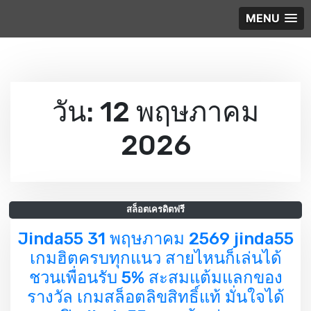
MENU
S
k
วัน:
12 พฤษภาคม
i
p
2026
t
o
c
o
สล็อตเครดิตฟรี
n
t
Jinda55 31 พฤษภาคม 2569 jinda55
e
เกมฮิตครบทุกแนว สายไหนก็เล่นได้
n
ชวนเพื่อนรับ 5% สะสมแต้มแลกของ
t
รางวัล เกมสล็อตลิขสิทธิ์แท้ มั่นใจได้