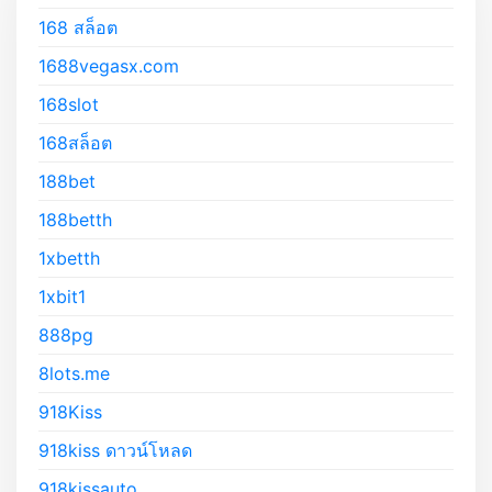
168 สล็อต
1688vegasx.com
168slot
168สล็อต
188bet
188betth
1xbetth
1xbit1
888pg
8lots.me
918Kiss
918kiss ดาวน์โหลด
918kissauto