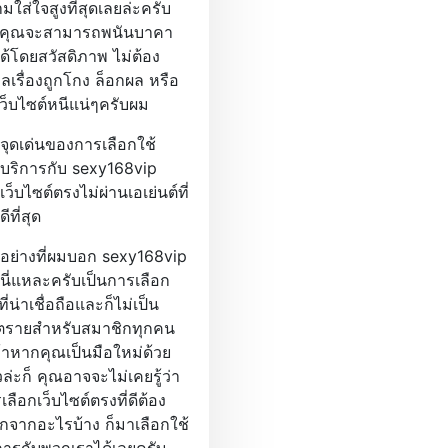
มใส่ใจสูงที่สุดเลยล่ะครับ
 คุณจะสามารถพนันบาคา
ได้โดยสวัสดิภาพ ไม่ต้อง
วลเรื่องถูกโกง ล็อกผล หรือ
เว็บไซต์หนีแน่ๆครับผม
จุดเด่นของการเลือกใช้
บริการกับ sexy168vip
เว็บไซต์ตรงไม่ผ่านเอเย่นต์ที่
ดีที่สุด
อย่างที่ผมบอก sexy168vip
นี่แหละครับเป็นการเลือก
ที่น่าเชื่อถือและก็ไม่เป็น
ตรายสำหรับสมาชิกทุกคน
งถ้าหากคุณเป็นมือใหม่ด้วย
วล่ะก็ คุณอาจจะไม่เคยรู้ว่า
เลือกเว็บไซต์ตรงที่ดีต้อง
อกจากอะไรบ้าง ก็มาเลือกใช้
การกับพวกเราได้เลยครับ