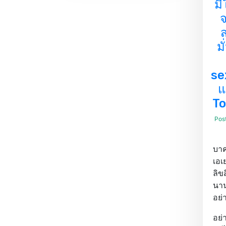
ม
จ
ม
se
แ
To
Pos
บาค
เอเ
ลิข
นาน
อย่
อย่