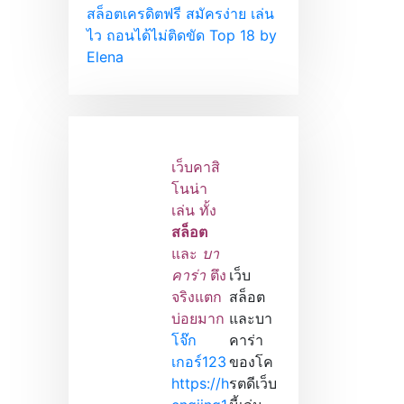
สล็อตเครดิตฟรี สมัครง่าย เล่น
ไว ถอนได้ไม่ติดขัด Top 18 by
Elena
เว็บคาสิ
โนน่า
เล่น ทั้ง
สล็อต
และ
บา
คาร่า
ตึง
เว็บ
จริงแตก
สล็อต
บ่อยมาก
และบา
โจ๊ก
คาร่า
เกอร์123
ของโค
https://h
รตดีเว็บ