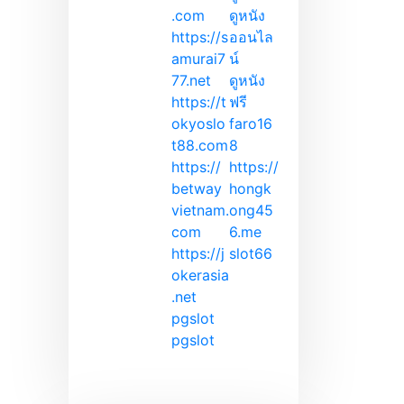
.com
ดูหนัง
https://s
ออนไล
amurai7
น์
77.net
ดูหนัง
https://t
ฟรี
okyoslo
faro16
t88.com
8
https://
https://
betway
hongk
vietnam.
ong45
com
6.me
https://j
slot66
okerasia
.net
pgslot
pgslot