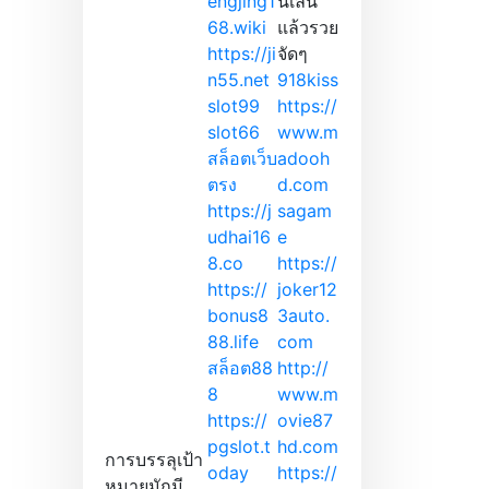
engjing1
นี้เล่น
68.wiki
แล้วรวย
https://ji
จัดๆ
n55.net
918kiss
slot99
https://
slot66
www.m
สล็อตเว็บ
adooh
ตรง
d.com
https://j
sagam
udhai16
e
8.co
https://
https://
joker12
bonus8
3auto.
88.life
com
สล็อต88
http://
8
www.m
https://
ovie87
pgslot.t
hd.com
การบรรลุเป้า
oday
https://
หมายมักมี