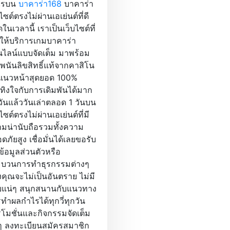
ไรบน
บาคาร่า168
บาคาร่า
ไซต์ตรงไม่ผ่านเอเย่นต์ที่ดี
ุดในเวลานี้ เราเป็นเว็บไซต์ที่
ดให้บริการเกมบาคาร่า
ไลน์แบบจัดเต็ม มาพร้อม
พนันลิขสิทธิ์แท้จากคาสิโน
นแนวหน้าสุดยอด 100%
เทิงใจกับการเดิมพันได้มาก
นวันแล้ววันเล่าตลอด 1 วันบน
ไซต์ตรงไม่ผ่านเอเย่นต์ที่มี
มน่านับถือรวมทั้งความ
ดภัยสูง เชื่อมั่นได้เลยขอรับ
 ข้อมูลส่วนตัวหรือ
ะบวนการทำธุรกรรมต่างๆ
คุณจะไม่เป็นอันตราย ไม่มี
แน่ๆ สนุกสนานกับแนวทาง
ทำผลกำไรได้ทุกวี่ทุกวัน
โมชั่นและกิจกรรมจัดเต็ม
ๆ ลงทะเบียนสมัครสมาชิก