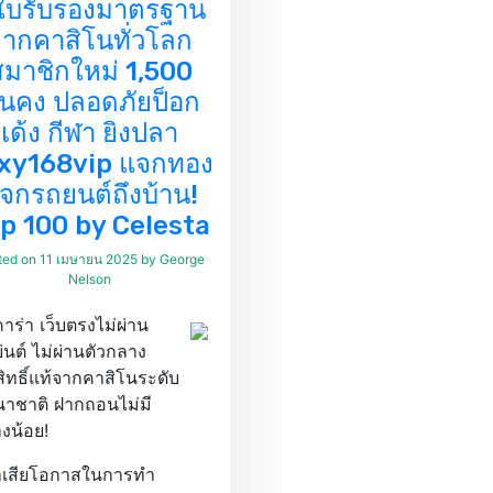
ีใบรับรองมาตรฐาน
ากคาสิโนทั่วโลก
สมาชิกใหม่ 1,500
ั่นคง ปลอดภัยป็อก
เด้ง กีฬา ยิงปลา
xy168vip แจกทอง
จกรถยนต์ถึงบ้าน!
p 100 by Celesta
ted on
11 เมษายน 2025
by
George
Nelson
าร่า เว็บตรงไม่ผ่าน
ย่นต์ ไม่ผ่านตัวกลาง
สิทธิ์แท้จากคาสิโนระดับ
าชาติ ฝากถอนไม่มี
างน้อย!
าเสียโอกาสในการทำ