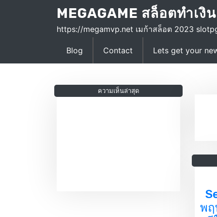
S
MEGAGAME สล็อตทำเงิน
k
i
https://megamvp.net เมก้าสล็อต 2023 slotpg j
p
Blog
Contact
Lets get your new
t
o
c
o
ความเห็นล่าสุด
n
t
e
n
t
S
พฤ