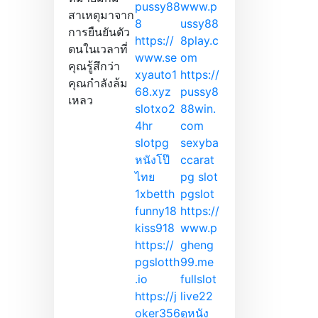
pussy88
www.p
สาเหตุมาจาก
8
ussy88
การยืนยันตัว
https://
8play.c
ตนในเวลาที่
www.se
om
คุณรู้สึกว่า
xyauto1
https://
คุณกำลังล้ม
68.xyz
pussy8
เหลว
slotxo2
88win.
4hr
com
slotpg
sexyba
หนังโป๊
ccarat
ไทย
pg slot
1xbetth
pgslot
funny18
https://
kiss918
www.p
https://
gheng
pgslotth
99.me
.io
fullslot
https://j
live22
oker356
ดูหนัง