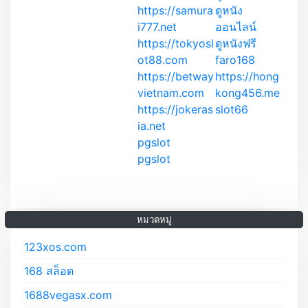
https://samura
ดูหนัง
i777.net
ออนไลน์
https://tokyosl
ดูหนังฟรี
ot88.com
faro168
https://betway
https://hong
vietnam.com
kong456.me
https://jokeras
slot66
ia.net
pgslot
pgslot
หมวดหมู่
123xos.com
168 สล็อต
1688vegasx.com