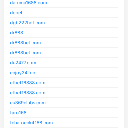
daruma1688.com
debet
dgb222hot.com
dr888
dr888bet.com
dr888bet.com
du2477.com
enjoy24.fun
etbet16888.com
etbet16888.com
eu369clubs.com
faro168
fcharoenkit168.com