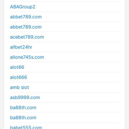
ABAGroup2
abbet789.com
abbet789.com
acebet789.com
allbet24hr
allone745s.com
alot66
alot666
amb slot
asb9999.com
ba88th.com
ba88th.com
babet555.com