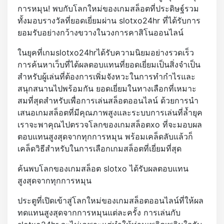
การหมุน! พบกับโลกใหม่ของเกมสล็อตที่ประดิษฐ์รวม
ทั้งมอบรางวัลที่ยอดเยี่ยมผ่าน slotxo24hr ที่ได้รับการ
ยอมรับอย่างกว้างขวางในวงการคาสิโนออนไลน์
ในยุคที่เกมslotxo24hrได้รับความนิยมอย่างรวดเร็ว
การค้นหาเว็บที่ได้ผลตอบแทนที่ยอดเยี่ยมเป็นสิ่งจำเป็น
สำหรับผู้เล่นที่ต้องการเพิ่มจังหวะในการทำกำไรและ
สนุกสนานไปพร้อมกัน ยอดเยี่ยมในทางเลือกที่เหมาะ
สมที่สุดสำหรับเพื่อการเล่นสล็อตออนไลน์ ด้วยการนำ
เสนอเกมสล็อตที่มีคุณภาพสูงและระบบการเล่นที่ล้ำยุค
เราจะพาคุณไปตรวจโลกของเกมสล็อตxo ที่จะมอบผล
ตอบแทนสูงสุดจากทุกการหมุน พร้อมเคล็ดลับแล้วก็
เคล็ดวิธีสำหรับในการเลือกเกมสล็อตที่เยี่ยมที่สุด
ค้นพบโลกของเกมสล็อต slotxo ได้รับผลตอบแทน
สูงสุดจากทุกการหมุน
ประตูที่เปิดเข้าสู่โลกใหม่ของเกมสล็อตออนไลน์ที่ให้ผล
ทดแทนสูงสุดจากการหมุนแต่ละครั้ง การเล่นกับ