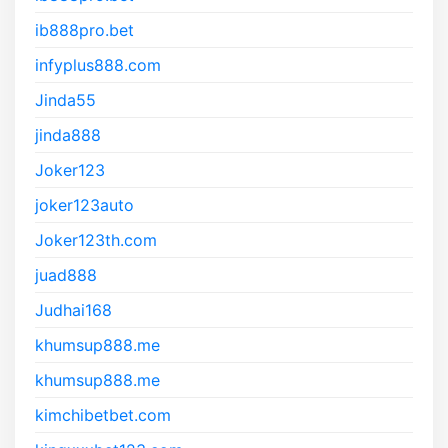
ib888pro.bet
infyplus888.com
Jinda55
jinda888
Joker123
joker123auto
Joker123th.com
juad888
Judhai168
khumsup888.me
khumsup888.me
kimchibetbet.com