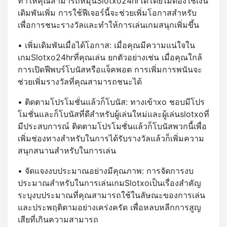
ทำให้คุณสามารถหมุนSlotxo24hrได้โดยไม่ต้องใช้เงิน
เดิมพันเพิ่ม การใช้ฟีเจอร์นี้จะช่วยเพิ่มโอกาสสำหรับ
เพื่อการชนะรางวัลและทำให้การเล่นเกมสนุกเพิ่มขึ้น
• เพิ่มเดิมพันเมื่อได้โอกาส: เมื่อคุณมีความแน่ใจใน
เกมSlotxo24hrที่คุณเล่น ยกตัวอย่างเช่น เมื่อคุณใกล้
การเปิดฟีพบร์โบนัสหรือแจ็คพอต การเพิ่มการพนันจะ
ช่วยเพิ่มรางวัลที่คุณสามารถชนะได้
• ติดตามโปรโมชั่นแล้วก็โบนัส: ทางเข้าxo ชอบมีโปร
โมชั่นและก็โบนัสที่ดีสำหรับผู้เล่นใหม่และผู้เล่นslotxoที่
มีประสบการณ์ ติดตามโปรโมชั่นแล้วก็โบนัสพวกนี้เพื่อ
เพิ่มช่องทางสำหรับในการได้รับรางวัลแล้วก็เพิ่มความ
สนุกสนานสำหรับในการเล่น
• จัดแจงงบประมาณอย่างมีคุณภาพ: การจัดการงบ
ประมาณสำหรับในการเล่นเกมSlotxoเป็นเรื่องสำคัญ
ระบุงบประมาณที่คุณสามารถใช้ในลัษณะของการเล่น
และประพฤติตามอย่างเคร่งครัด เพื่อหลบหลีกการสูญ
เสียที่เกินความสามารถ