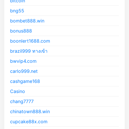
bitcoin
bng55
bombet888.win
bonus888
boonlert1688.com
brazil999 ทางเข้า
bwvip4.com
carlo999.net
cashgame168
Casino
chang7777
chinatown888.win
cupcake88x.com