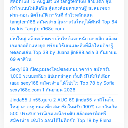
สล็อต168 15 August 69 tangtem168 สายแตก ลุ้น
กำไรแบบไม่เสียฟีล ลุ้นกงล้อมหาเศรษฐี สะสมเพชร
ฝาก-ถอน อัตโนมัติ การันตี กำไรหลักแสน
tangtem168 สมัครง่าย ลุ้นรางวัลใหญ่ได้ทันที Top 84
by Iris Tangtem168e.com
เว็บใหญ่ สล็อตเว็บตรง เว็บไซต์แจกหนัก เจาะลึก สล็อต
เกมยอดฮิตแห่งยุค พร้อมวิธีเล่นและสิ่งที่มือใหม่ต้องรู้
ทดลองเล่น Top 38 by Juana jin888.asia 3 กันยายน
69 คาสิโน
Sexy168 เปิดมุมมองใหม่ของเกมบาคาร่า สมัครรับ
1,000 ระบบเสถียร อัปเดตล่าสุด เว็บดี มีโต๊ะให้เลือก
เยอะ sexy168 สมัครง่าย ได้โปรไว Top 78 by Sofia
sexy168c.com 1 กันยายน 2026
Jinda55 Jin55.guru 2 AUG 69 jinda55 คาสิโนเว็บ
ใหญ่ มาตรฐานเอเชีย สมาชิกใหม่รับ 100% แจกวันเกิด
500 ประสบการณ์เกมเหนือระดับ สล็อตเครดิตฟรี
สมัครง่าย เล่นไว ถอนได้ไม่ติดขัด Top 18 by Elena