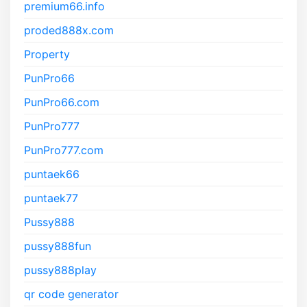
premium66.info
proded888x.com
Property
PunPro66
PunPro66.com
PunPro777
PunPro777.com
puntaek66
puntaek77
Pussy888
pussy888fun
pussy888play
qr code generator