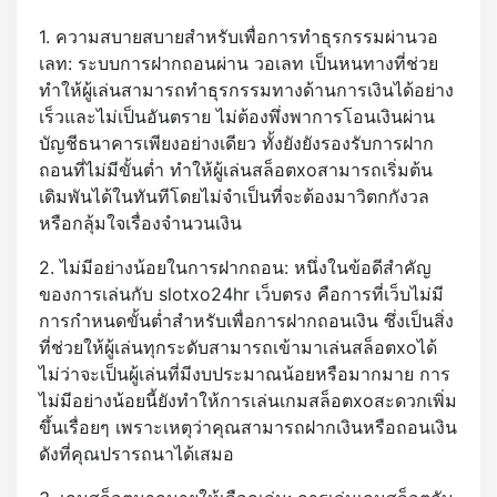
1. ความสบายสบายสำหรับเพื่อการทำธุรกรรมผ่านวอ
เลท: ระบบการฝากถอนผ่าน วอเลท เป็นหนทางที่ช่วย
ทำให้ผู้เล่นสามารถทำธุรกรรมทางด้านการเงินได้อย่าง
เร็วและไม่เป็นอันตราย ไม่ต้องพึ่งพาการโอนเงินผ่าน
บัญชีธนาคารเพียงอย่างเดียว ทั้งยังยังรองรับการฝาก
ถอนที่ไม่มีขั้นต่ำ ทำให้ผู้เล่นสล็อตxoสามารถเริ่มต้น
เดิมพันได้ในทันทีโดยไม่จำเป็นที่จะต้องมาวิตกกังวล
หรือกลุ้มใจเรื่องจำนวนเงิน
2. ไม่มีอย่างน้อยในการฝากถอน: หนึ่งในข้อดีสำคัญ
ของการเล่นกับ slotxo24hr เว็บตรง คือการที่เว็บไม่มี
การกำหนดขั้นต่ำสำหรับเพื่อการฝากถอนเงิน ซึ่งเป็นสิ่ง
ที่ช่วยให้ผู้เล่นทุกระดับสามารถเข้ามาเล่นสล็อตxoได้
ไม่ว่าจะเป็นผู้เล่นที่มีงบประมาณน้อยหรือมากมาย การ
ไม่มีอย่างน้อยนี้ยังทำให้การเล่นเกมสล็อตxoสะดวกเพิ่ม
ขึ้นเรื่อยๆ เพราะเหตุว่าคุณสามารถฝากเงินหรือถอนเงิน
ดังที่คุณปรารถนาได้เสมอ