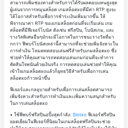
สามารถเพิ่มช่องทางสำหรับการได้รับผลตอบแทนสูงสุด
ผู้เล่นจากการหมุนสล็อต เกมสล็อตxoที่มีค่า RTP สูงจะ
ได้โอกาสสำหรับเพื่อการชำระเงินเพิ่มมากขึ้น ให้
พิจารณาค่า RTP ของเกมสล็อตก่อนที่จะเริ่มเล่น เกม
สล็อตที่มีฟีเจอร์โบนัส ดังเช่น ฟรีสปิน, โบนัสเกม, และ
รางวัลพิเศษอื่นๆมักจะมีโอกาสในการชนะรางวัลที่มา
กกว่า ฟีพบร์โบนัสเหล่านี้สามารถที่จะช่วยเพิ่มจังหวะใน
การทำเงิน โหมดทดสอบเล่นฟรีสำหรับเกมสล็อตxo ซึ่ง
ช่วยทำให้คุณสามารถทดสอบเล่นเกมก่อนที่จะทำการ
ตัดสินใจพนันด้วยเงินจริง การทดสอบเล่นช่วยทำให้คุณ
เข้าใจเกมสล็อตxoแล้วก็ยุทธวิธีสำหรับเพื่อการเล่น
สล็อตxoก้าวหน้าขึ้น
ฟีเจอร์และกลอุบายสำหรับเพื่อการเล่นสล็อตสามารถ
เพิ่มจังหวะสำหรับการทำเงินและเพิ่มความสนุกสำหรับ
ในการเล่นสล็อตxo
• ใช้ฟีพบร์ฟรีสปินอปิ้งสุดกำลัง:
Slotxo
ฟีเจอร์ฟรีสปิน
ยอดเยี่ยมในฟีเจอร์ที่นิยมในเกมสล็อตฟรีสปินจะช่วย