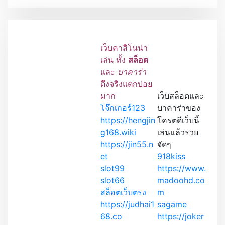
เว็บคาสิโนน่า
เล่น ทั้ง
สล็อต
และ
บาคาร่า
ตึงจริงแตกบ่อย
มาก
เว็บสล็อตและ
โจ๊กเกอร์123
บาคาร่าของ
https://hengjin
โครตดีเว็บนี้
g168.wiki
เล่นแล้วรวย
https://jin55.n
จัดๆ
et
918kiss
slot99
https://www.
slot66
madoohd.co
สล็อตเว็บตรง
m
https://judhai1
sagame
68.co
https://joker