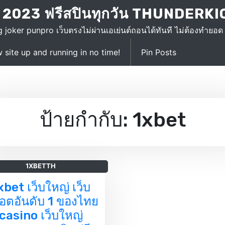
 2023 ฟรีสปินทุกวัน THUNDER
oker punpro เว็บตรงไม่ผ่านเอเย่นต์ถอนได้ทันที ไม่ต้องทำยอด 
 site up and running in no time!
Pin Posts
ป้ายกำกับ:
1xbet
1XBETTH
xbet เว็บใหญ่ เว็บ
็อตอันดับ 1 ของไทย
casino เว็บใหญ่