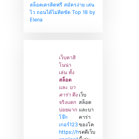
สล็อตเครดิตฟรี สมัครง่าย เล่น
ไว ถอนได้ไม่ติดขัด Top 18 by
Elena
เว็บคาสิ
โนน่า
เล่น ทั้ง
สล็อต
และ
บา
คาร่า
ตึง
เว็บ
จริงแตก
สล็อต
บ่อยมาก
และบา
โจ๊ก
คาร่า
เกอร์123
ของโค
https://h
รตดีเว็บ