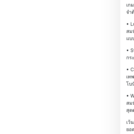
เกม
จำต
• L
สมบ
แบบ
• S
กระ
• C
เทพ
โบนั
• W
สมบ
สุดด
เว้
ยอด