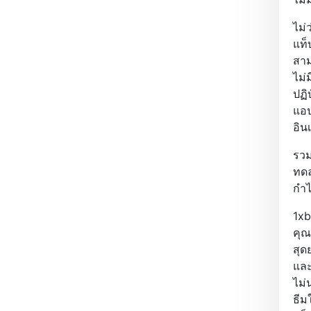
ไม่
แท็
สาม
ไม่
ปฏิ
แอป
อิน
รวม
ทดล
กำไ
1xb
คุณ
สุด
และ
ไม่
ธีม