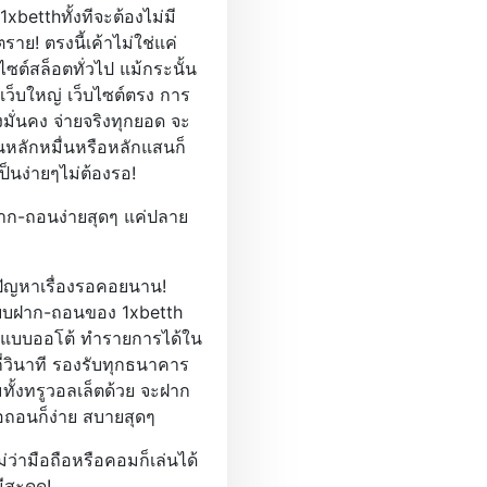
น1xbetthทั้งทีจะต้องไม่มี
ตราย! ตรงนี้เค้าไม่ใช่แค่
บไซต์สล็อตทั่วไป แม้กระนั้น
นเว็บใหญ่ เว็บไซต์ตรง การ
งมั่นคง จ่ายจริงทุกยอด จะ
หลักหมื่นหรือหลักแสนก็
ป็นง่ายๆไม่ต้องรอ!
าก-ถอนง่ายสุดๆ แค่ปลาย
ัญหาเรื่องรอคอยนาน!
บบฝาก-ถอนของ 1xbetth
นแบบออโต้ ทำรายการได้ใน
กี่วินาที รองรับทุกธนาคาร
ทั้งทรูวอลเล็ตด้วย จะฝาก
อถอนก็ง่าย สบายสุดๆ
ม่ว่ามือถือหรือคอมก็เล่นได้
มีสะดุด!