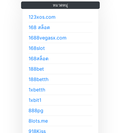
หมวดหมู่
123xos.com
168 สล็อต
1688vegasx.com
168slot
168สล็อต
188bet
188betth
1xbetth
1xbit1
888pg
8lots.me
918Kiss