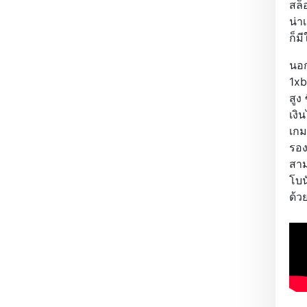
สล็
น่า
ก็ม
นอก
1xb
สูง
เงิ
เกม
รอง
สาม
โบน
ด้ว