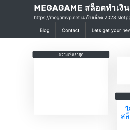
S
MEGAGAME สล็อตทำเงิน
k
i
https://megamvp.net เมก้าสล็อต 2023 slotpg j
p
Blog
Contact
Lets get your new
t
o
c
o
ความเห็นล่าสุด
n
t
e
n
t
1
สล