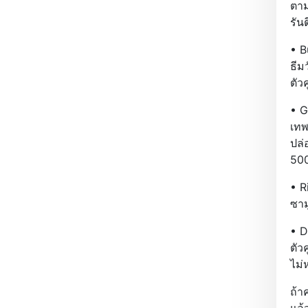
ตาม
รันต
• B
ธีม
ตัว
• G
เทพ
ปล่
50
• R
ซาม
• D
ตัว
ไม่
ถ้า
แล้