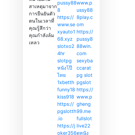
pussy88
www.p
สาเหตุมาจาก
8
ussy88
การยืนยันตัว
https://
8play.c
ตนในเวลาที่
www.se
om
คุณรู้สึกว่า
xyauto1
https://
คุณกำลังล้ม
68.xyz
pussy8
เหลว
slotxo2
88win.
4hr
com
slotpg
sexyba
หนังโป๊
ccarat
ไทย
pg slot
1xbetth
pgslot
funny18
https://
kiss918
www.p
https://
gheng
pgslotth
99.me
.io
fullslot
https://j
live22
oker356
ดูหนัง