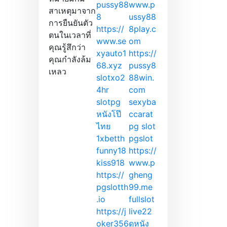
pussy88
www.p
สาเหตุมาจาก
8
ussy88
การยืนยันตัว
https://
8play.c
ตนในเวลาที่
www.se
om
คุณรู้สึกว่า
xyauto1
https://
คุณกำลังล้ม
68.xyz
pussy8
เหลว
slotxo2
88win.
4hr
com
slotpg
sexyba
หนังโป๊
ccarat
ไทย
pg slot
1xbetth
pgslot
funny18
https://
kiss918
www.p
https://
gheng
pgslotth
99.me
.io
fullslot
https://j
live22
oker356
ดูหนัง