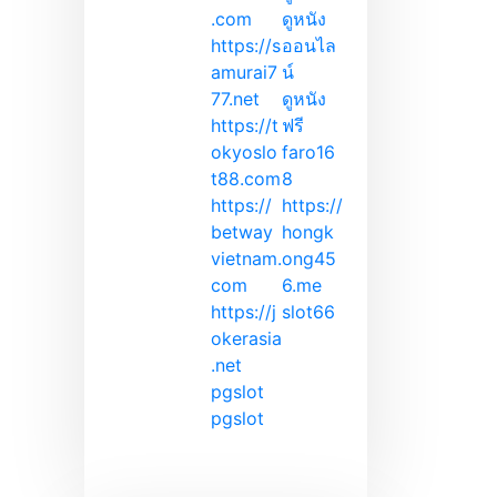
.com
ดูหนัง
https://s
ออนไล
amurai7
น์
77.net
ดูหนัง
https://t
ฟรี
okyoslo
faro16
t88.com
8
https://
https://
betway
hongk
vietnam.
ong45
com
6.me
https://j
slot66
okerasia
.net
pgslot
pgslot