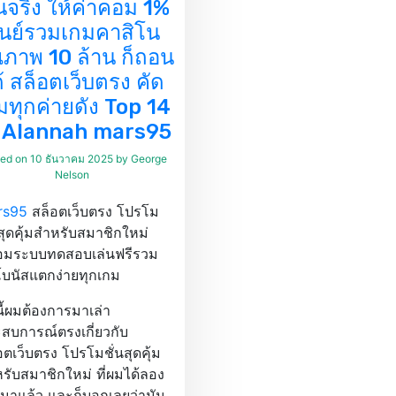
ินจริง ให้ค่าคอม 1%
ูนย์รวมเกมคาสิโน
ณภาพ 10 ล้าน ก็ถอน
้ สล็อตเว็บตรง คัด
มทุกค่ายดัง Top 14
 Alannah mars95
ted on
10 ธันวาคม 2025
by
George
Nelson
rs95
สล็อตเว็บตรง โปรโม
นสุดคุ้มสำหรับสมาชิกใหม่
อมระบบทดสอบเล่นฟรีรวม
งโบนัสแตกง่ายทุกเกม
นี้ผมต้องการมาเล่า
สบการณ์ตรงเกี่ยวกับ
อตเว็บตรง โปรโมชั่นสุดคุ้ม
รับสมาชิกใหม่ ที่ผมได้ลอง
นมาแล้ว และก็บอกเลยว่ามัน