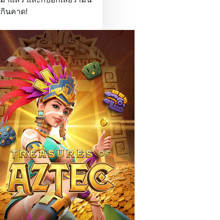
มเกินคาด!