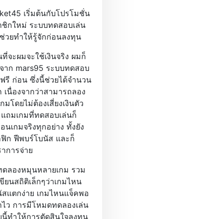
ket45 เริ่มต้นกับโปรโมชั่น
ชิกใหม่ ระบบทดสอบเล่น
 ช่วยทำให้รู้จักก่อนลงทุน
นที่จะผมจะใช้เงินจริง ผมก็
่มจาก mars95 ระบบทดสอบ
นฟรี ก่อน ซึ่งนี้ช่วยได้จำนวน
 เนื่องจากว่าสามารถลอง
เกมโดยไม่ต้องเสี่ยงเงินตัว
 แถมเกมที่ทดสอบเล่นก็
ือนเกมจริงทุกอย่าง ทั้งยัง
ฟิก ฟีพบร์โบนัส และก็
ราการจ่าย
ทดลองหมุนหลายเกม รวม
งเขียนสถิติเล็กๆว่าเกมไหน
ัสแตกง่าย เกมไหนแจ็คพอ
ไว การมีโหมดทดลองเล่น
นี้ทำให้การตัดสินใจลงทุน