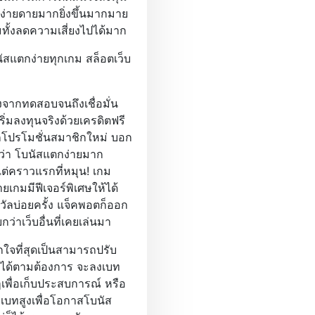
งง่ายดายมากยิ่งขึ้นมากมาย
ทั้งลดความเสี่ยงไปได้มาก
ัสแตกง่ายทุกเกม สล็อตเว็บ
ง
งจากทดสอบจนถึงเชื่อมั่น
ริ่มลงทุนจริงด้วยเครดิตฟรี
โปรโมชั่นสมาชิกใหม่ บอก
ว่า โบนัสแตกง่ายมาก
งแต่คราวแรกที่หมุน! เกม
ยเกมมีฟีเจอร์พิเศษให้ได้
วัลบ่อยครั้ง แจ็คพอตก็ออก
ยกว่าเว็บอื่นที่เคยเล่นมา
ถูกใจที่สุดเป็นสามารถปรับ
ได้ตามต้องการ จะลงเบท
ๆเพื่อเก็บประสบการณ์ หรือ
่มเบทสูงเพื่อโอกาสโบนัส