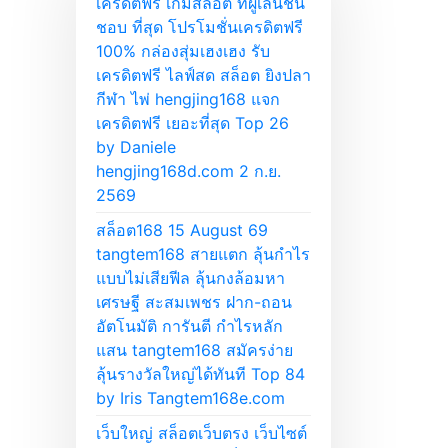
เครดิตฟรี เกมสล็อต ที่ผู้เล่นชื่น
:
ชอบ ที่สุด โปรโมชั่นเครดิตฟรี
100% กล่องสุ่มเฮงเฮง รับ
เครดิตฟรี ไลฟ์สด สล็อต ยิงปลา
กีฬา ไพ่ hengjing168 แจก
เครดิตฟรี เยอะที่สุด Top 26
by Daniele
hengjing168d.com 2 ก.ย.
2569
สล็อต168 15 August 69
tangtem168 สายแตก ลุ้นกำไร
แบบไม่เสียฟีล ลุ้นกงล้อมหา
เศรษฐี สะสมเพชร ฝาก-ถอน
อัตโนมัติ การันตี กำไรหลัก
แสน tangtem168 สมัครง่าย
ลุ้นรางวัลใหญ่ได้ทันที Top 84
by Iris Tangtem168e.com
เว็บใหญ่ สล็อตเว็บตรง เว็บไซต์