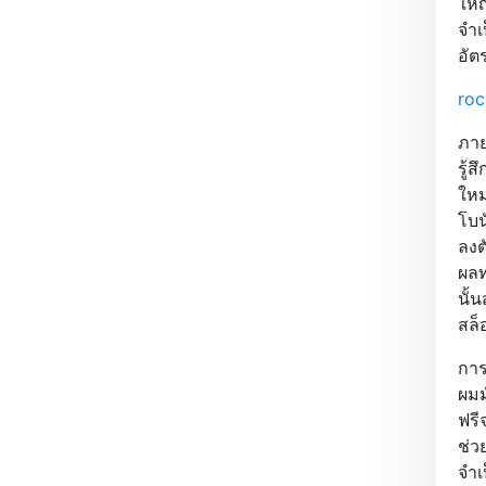
ใหญ
จำเ
อัต
roc
ภาย
รู้
ใหม
โบน
ลงต
ผลท
นั้น
สล็
การ
ผมม
ฟรี
ช่ว
จำเ