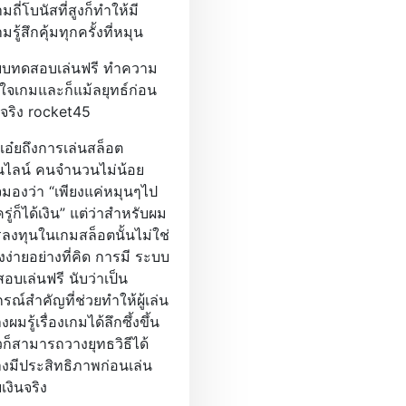
มถี่โบนัสที่สูงก็ทำให้มี
รู้สึกคุ้มทุกครั้งที่หมุน
บบทดสอบเล่นฟรี ทำความ
าใจเกมและก็แม้ลยุทธ์ก่อน
นจริง rocket45
่อเอ๋ยถึงการเล่นสล็อต
ไลน์ คนจำนวนไม่น้อย
มองว่า “เพียงแค่หมุนๆไป
ครู่ก็ได้เงิน” แต่ว่าสำหรับผม
ลงทุนในเกมสล็อตนั้นไม่ใช่
่องง่ายอย่างที่คิด การมี ระบบ
อบเล่นฟรี นับว่าเป็น
กรณ์สำคัญที่ช่วยทำให้ผู้เล่น
งผมรู้เรื่องเกมได้ลึกซึ้งขึ้น
วก็สามารถวางยุทธวิธีได้
างมีประสิทธิภาพก่อนเล่น
เงินจริง