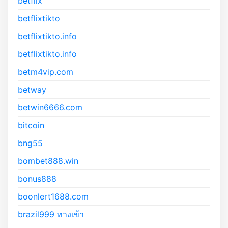
betflix
betflixtikto
betflixtikto.info
betflixtikto.info
betm4vip.com
betway
betwin6666.com
bitcoin
bng55
bombet888.win
bonus888
boonlert1688.com
brazil999 ทางเข้า