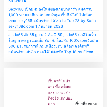
69 คาสิโน
Sexy168 เปิดมุมมองใหม่ของเกมบาคาร่า สมัครรับ
1,000 ระบบเสถียร อัปเดตล่าสุด เว็บดี มีโต๊ะให้เลือก
เยอะ sexy168 สมัครง่าย ได้โปรไว Top 78 by Sofia
sexy168c.com 1 กันยายน 2026
Jinda55 Jin55.guru 2 AUG 69 jinda55 คาสิโนเว็บ
ใหญ่ มาตรฐานเอเชีย สมาชิกใหม่รับ 100% แจกวันเกิด
500 ประสบการณ์เกมเหนือระดับ สล็อตเครดิตฟรี
สมัครง่าย เล่นไว ถอนได้ไม่ติดขัด Top 18 by Elena
เว็บคาสิโนน่า
เล่น ทั้ง
สล็อต
และ
บาคาร่า
ตึงจริงแตกบ่อย
มาก
เว็บสล็อตและ