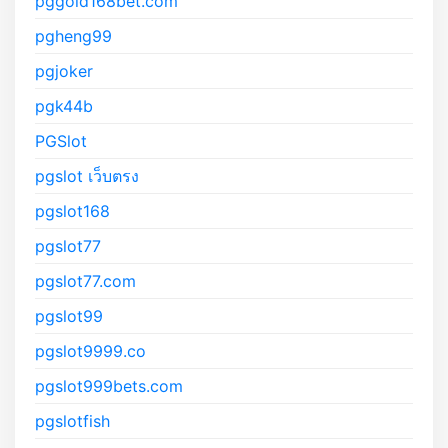
pggold168bet.com
pgheng99
pgjoker
pgk44b
PGSlot
pgslot เว็บตรง
pgslot168
pgslot77
pgslot77.com
pgslot99
pgslot9999.co
pgslot999bets.com
pgslotfish