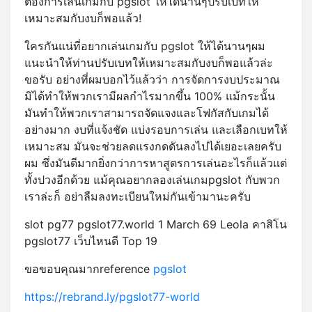
ต้องการเล่นเกมกับ pgslot ให้ได้นานๆปรับเบทให้
เหมาะสมกับงบก็พอแล้ว!
ใครกันแน่ที่อยากเล่นเกมกับ pgslot ให้ได้นานๆผม
แนะนำให้ท่านปรับเบทให้เหมาะสมกับงบก็พอแล้วล่ะ
ขอรับ อย่างที่ผมบอกไว้แล้วว่า การจัดการงบประมาณ
มิได้ทำให้พวกเรามีผลกำไรมากขึ้น 100% แม้กระนั้น
มันทำให้พวกเราสามารถจัดแจงและโฟกัสกับเกมได้
อย่างมาก งบที่แจ้งชัด แบ่งรอบการเล่น และเลือกเบทให้
เหมาะสม มันจะช่วยลดแรงกดดันลงไปได้เยอะเลยครับ
ผม ซึ่งมันดีมากยิ่งกว่าการหาสูตรการเล่นอะไรก็แล้วแต่
ทั้งปวงอีกด้วย แม้คุณอยากลองเล่นเกมpgslot กับพวก
เราล่ะก็ อย่าลืมลงทะเบียนใหม่กันเข้ามานะครับ
slot pg77 pgslot77.world 1 March 69 Leola คาสิโน
pgslot77 เว็บไหนดี Top 19
ขอขอบคุณมากreference
pgslot
https://rebrand.ly/pgslot77-world