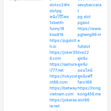
slotxo24hr
sexybaccara
slotpg
t
หนังโป๊ไทย
pg slot
1xbetth
pgslot
funny18
https://www.
kiss918
pgheng99.m
https://pgslott
e
h.io
fullslot
https://joker35
live22
6.com
ดูหนัง
https://samura
ดูหนัง
i777.net
ออนไลน์
https://tokyosl
ดูหนังฟรี
ot88.com
faro168
https://betway
https://hong
vietnam.com
kong456.me
https://jokeras
slot66
ia.net