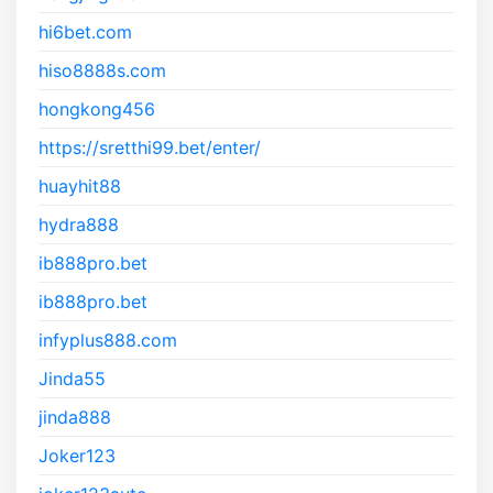
hi6bet.com
hiso8888s.com
hongkong456
https://sretthi99.bet/enter/
huayhit88
hydra888
ib888pro.bet
ib888pro.bet
infyplus888.com
Jinda55
jinda888
Joker123