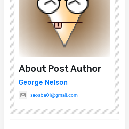
About Post Author
George Nelson
seoaba01@gmail.com