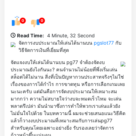
0
0
Read Time:
4 Minute, 32 Second
จัดการงบประมาณให้เล่นได้นานบน
pgslot77
กับ
วิธีจัดการเงินที่เยี่ยมที่สุด
จัดแจงงบให้เล่นได้นานบน pg77 จำต้องจัดงบ
ประมาณยังไงกันนะ? คนจำนวนไม่น้อยที่พึ่งเริ่มเล่น
สล็อตได้ไม่นาน สิ่งที่เป็นปัญหากวนประสาทจริงๆไม่ใช่
เรื่องของการได้กำไร การขาดทุน หรือการเลือกเกมเลย
นะนะครับ แต่มันคือการจัดงบประมาณให้เหมาะสม
มากกว่า ความไม่สบายใจว่างบจะหมดเร็วไหม จะเล่น
พลาดรึเปล่า มันนำมาซึ่งการทำให้พวกเราเล่นแล้วยัง
ไม่มั่นใจไปด้วย ในบทความนี้ ผมจะช่วยเสนอแนะวิธีคิด
แล้วก็วางงบประมาณที่เหมาะสมกับการเล่นpg77
สำหรับคุณโดยเฉพาะอย่างยิ่ง รับรองเลยว่าจัดการ
ก้าวหน้าขึ้นแน่นอน