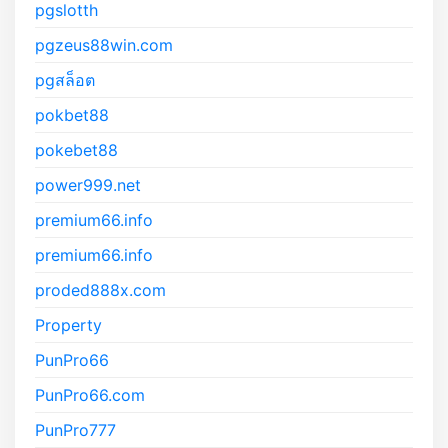
pgslotth
pgzeus88win.com
pgสล็อต
pokbet88
pokebet88
power999.net
premium66.info
premium66.info
proded888x.com
Property
PunPro66
PunPro66.com
PunPro777