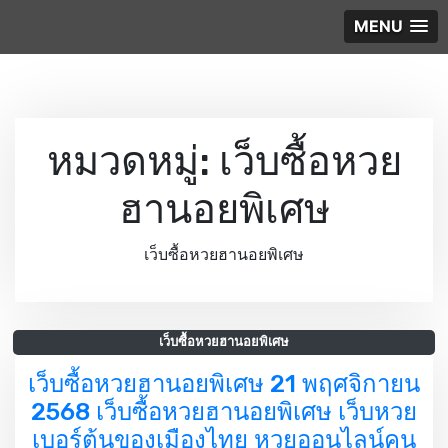
MENU
S
k
หมวดหมู่:
เว็บซื้อหวย
i
p
ฮานอยพิเศษ
t
o
เว็บซื้อหวยฮานอยพิเศษ
c
o
n
t
เว็บซื้อหวยฮานอยพิเศษ
e
n
เว็บซื้อหวยฮานอยพิเศษ 21 พฤศจิกายน
t
2568 เว็บซื้อหวยฮานอยพิเศษ เว็บหวย
เบอร์ต้นของเมืองไทย หวยออนไลน์คน