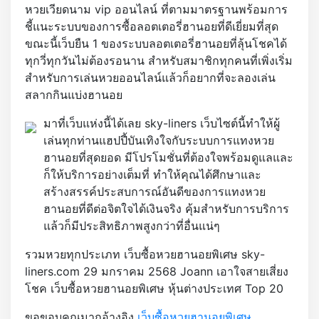
หวยเวียดนาม vip ออนไลน์ ที่ตามมาตรฐานพร้อมการ
ชี้แนะระบบของการซื้อลอตเตอรี่ฮานอยที่ดีเยี่ยมที่สุด
ขณะนี้เว็บยืน 1 ของระบบลอตเตอรี่ฮานอยที่ลุ้นโชคได้
ทุกวี่ทุกวันไม่ต้องรอนาน สำหรับสมาชิกทุกคนที่เพิ่งเริ่ม
สำหรับการเล่นหวยออนไลน์แล้วก็อยากที่จะลองเล่น
สลากกินแบ่งฮานอย
มาที่เว็บแห่งนี้ได้เลย sky-liners เว็บไซต์นี้ทำให้ผู้
เล่นทุกท่านแฮปปี้บันเทิงใจกับระบบการแทงหวย
ฮานอยที่สุดยอด มีโปรโมชั่นที่ต้องใจพร้อมดูแลและ
ก็ให้บริการอย่างเต็มที่ ทำให้คุณได้ศึกษาและ
สร้างสรรค์ประสบการณ์อันดีของการแทงหวย
ฮานอยที่ดีต่อจิตใจได้เงินจริง คุ้มสำหรับการบริการ
แล้วก็มีประสิทธิภาพสูงกว่าที่อื่นแน่ๆ
รวมหวยทุกประเภท เว็บซื้อหวยฮานอยพิเศษ sky-
liners.com 29 มกราคม 2568 Joann เอาใจสายเสี่ยง
โชค เว็บซื้อหวยฮานอยพิเศษ หุ้นต่างประเทศ Top 20
ขอขอบคุณมากอ้างอิง
เว็บซื้อหวยฮานอยพิเศษ