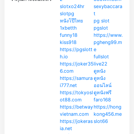
slotxo24hr
sexybaccara
slotpg
t
หนังโป๊ไทย
pg slot
1xbetth
pgslot
funny18
https://www.
kiss918
pgheng99.m
https://pgslott
e
h.io
fullslot
https://joker35
live22
6.com
ดูหนัง
https://samura
ดูหนัง
i777.net
ออนไลน์
https://tokyosl
ดูหนังฟรี
ot88.com
faro168
https://betway
https://hong
vietnam.com
kong456.me
https://jokeras
slot66
ia.net