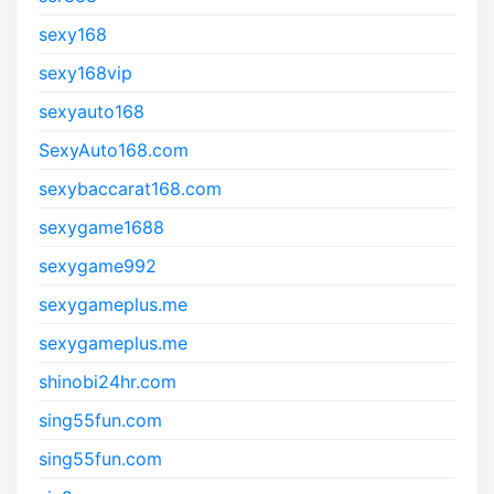
sexy168
sexy168vip
sexyauto168
SexyAuto168.com
sexybaccarat168.com
sexygame1688
sexygame992
sexygameplus.me
sexygameplus.me
shinobi24hr.com
sing55fun.com
sing55fun.com