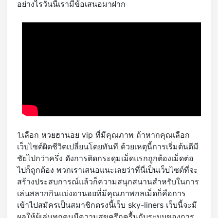
อย่างไรวันนี้เรามีข้อเสนอมาฝาก
1.เลือก หวยฮานอย vip ที่มีคุณภาพ ถ้าหากคุณเลือก
เว็บไซต์ผิดชีวิตเปลี่ยนโดยทันที ด้วยเหตุนี้การเริ่มต้นดีมี
ชัยไปกว่าครึ่ง ดังการติดกระดุมเม็ดแรกถูกต้องเม็ดต่อ
ไปก็ถูกต้อง พวกเราเสนอแนะเลยว่าที่นี่เป็นเว็บไซต์ที่จะ
สร้างประสบการณ์แล้วก็ความสนุกสนานสำหรับในการ
เล่นสลากกินแบ่งฮานอยที่มีคุณภาพกลเม็ดก็คือการ
เข้าไปสมัครเป็นสมาชิกตรงนี้เว็บ sky-liners เว็บนี้จะมี
ผลให้ผู้เล่นทุกคนมีความสุขครึกครื้นกับระบบของการ