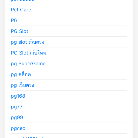
Pet Care
PG
PG Slot
pg slot เว็บตรง
PG Slot เว็บใหม่
pg SuperGame
pg สล็อต
pg เว็บตรง
pg168
pg77
pg99
pgceo