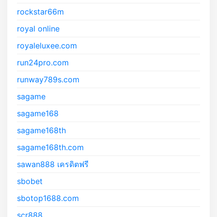
rockstar66m
royal online
royaleluxee.com
run24pro.com
runway789s.com
sagame
sagame168
sagame168th
sagame168th.com
sawan888 เครดิตฟรี
sbobet
sbotop1688.com
scr888