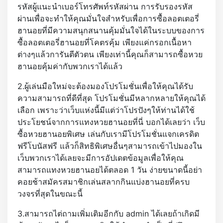
รหัสผู้แนะนำเบอร์โทรศัพท์รหัสผ่าน การรับรองรหัส
ผ่านเพื่อจะทำให้คุณมั่นใจสำหรับเพื่อการซื้อลอตเตอรี่
ฮานอยที่มีความสนุกสนานคุ้มมั่นใจได้ในระบบของการ
ซื้อลอตเตอรี่ฮานอยที่โคตรคุ้ม เพียงแค่กรอกเนื้อหา
ต่างๆแล้วการันตีตัวตน เพียงเท่านี้คุณก็สามารถซื้อหวย
ฮานอยคุ้มค่ากับพวกเราได้แล้ว
2.ผู้เล่นมือใหม่จะต้องมองโปรโมชั่นเพื่อให้คุณได้รับ
ความสามารถที่ดีที่สุด โปรโมชั่นมีหลากหลายให้คุณได้
เลือก เพราะว่าเว็บแห่งนี้มีแต่ว่าโปรปังๆให้ท่านได้ใช้
ประโยชน์จากการแทงหวยฮานอยที่นี่ บอกได้เลยว่า เว็บ
ซื้อหวยฮานอยพิเศษ เล่นกับเรามีโปรโมชั่นแจกเครดิต
ฟรีโบนัสฟรี แล้วก็สิทธิพิเศษอื่นๆสามารถเข้าไปมองใน
เว็บพวกเราได้เลยจะมีการอัปเดตข้อมูลเพื่อให้คุณ
สามารถแทงหวยฮานอยได้ตลอด 1 วัน ง่ายขนาดนี้อย่า
คอยช้าสมัครสมาชิกเล่นสลากกินแบ่งฮานอยที่ครบ
วงจรที่สุดในขณะนี้
3.สามารถไต่ถามเพิ่มเติมอีกกับ admin ได้เลยถ้าเกิดมี