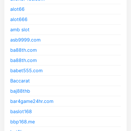
alot66
alot666
amb slot
asb9999.com
ba88th.com
ba88th.com
babet555.com
Baccarat
baj88thb
bar4game24hr.com
baslot168
bbp168.me