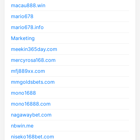
macau888.win
mario678
mario678.info
Marketing
meekin365day.com
mercyrosa168.com
mfj889xx.com
mmgoldsbets.com
mono1688
mono16888.com
nagawaybet.com
nbwin.me
niseko168bet.com