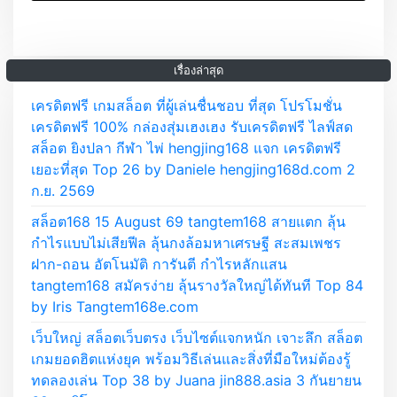
า
สำ
ห
รั
เรื่องล่าสุด
บ
เครดิตฟรี เกมสล็อต ที่ผู้เล่นชื่นชอบ ที่สุด โปรโมชั่น
:
เครดิตฟรี 100% กล่องสุ่มเฮงเฮง รับเครดิตฟรี ไลฟ์สด
สล็อต ยิงปลา กีฬา ไพ่ hengjing168 แจก เครดิตฟรี
เยอะที่สุด Top 26 by Daniele hengjing168d.com 2
ก.ย. 2569
สล็อต168 15 August 69 tangtem168 สายแตก ลุ้น
กำไรแบบไม่เสียฟีล ลุ้นกงล้อมหาเศรษฐี สะสมเพชร
ฝาก-ถอน อัตโนมัติ การันตี กำไรหลักแสน
tangtem168 สมัครง่าย ลุ้นรางวัลใหญ่ได้ทันที Top 84
by Iris Tangtem168e.com
เว็บใหญ่ สล็อตเว็บตรง เว็บไซต์แจกหนัก เจาะลึก สล็อต
เกมยอดฮิตแห่งยุค พร้อมวิธีเล่นและสิ่งที่มือใหม่ต้องรู้
ทดลองเล่น Top 38 by Juana jin888.asia 3 กันยายน