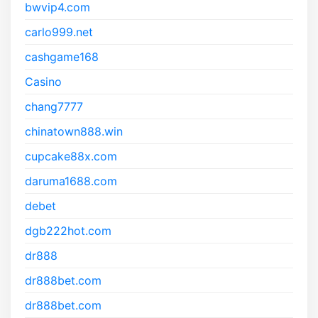
bwvip4.com
carlo999.net
cashgame168
Casino
chang7777
chinatown888.win
cupcake88x.com
daruma1688.com
debet
dgb222hot.com
dr888
dr888bet.com
dr888bet.com