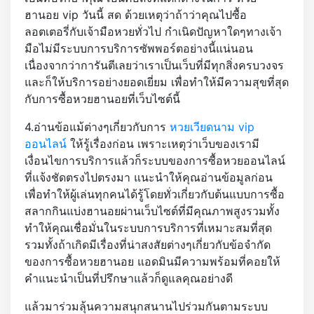
ฮานอย vip วันนี้ สด ด้วยเหตุว่าถ้าว่าคุณไปซื้อ
ลอตเตอรี่กับเจ้ามือหวยทั่วไป กำเนิดปัญหาใดๆทางเจ้า
มือไม่มีระบบการบริการซัพพอร์ตอย่างนี้แน่นอน
เนื่องจากว่าการันตีเลยว่าเราเป็นเว็บที่มีทุกสิ่งครบวงจร
และก็ให้บริการอย่างยอดเยี่ยม เพื่อทำให้มีความสุขที่สุด
กับการซื้อหวยฮานอยที่เว็บไซต์นี้
4.อ่านข้อแม้ต่างๆเกี่ยวกับการ
หวยเวียดนาม vip
ออนไลน์
ให้รู้เรื่องก่อน เพราะเหตุว่าเว็บของเรามี
เงื่อนไขการบริการแล้วก็ระบบของการซื้อหวยออนไลน์
ที่แจ้งชัดตรงไปตรงมา แนะนำให้คุณอ่านข้อมูลก่อน
เพื่อทำให้ผู้เล่นทุกคนได้รู้โดยทั่วเกี่ยวกับต้นแบบการซื้อ
สลากกินแบ่งฮานอยผ่านเว็บไซต์ที่มีคุณภาพสูงรวมทั้ง
ทำให้คุณเชื่อมั่นในระบบการบริการที่เหมาะสมที่สุด
รวมทั้งถ้าเกิดมีเรื่องที่น่าสงสัยต่างๆเกี่ยวกับข้อจำกัด
ของการซื้อหวยฮานอย แอดมินมีความพร้อมที่คอยให้
คำแนะนำเป็นที่ปรึกษาแล้วก็ดูแลคุณอย่างดี
แล้วมาร่วมลุ้นความสนุกสนานไปร่วมกันตามระบบ