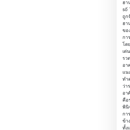
ฮาน
số 
ถูก
ฮาน
ของ
การ
โดย
เด่
รวด
อาค
แนะ
ทำค
ว่า
อาศ
คือ
พิน
การ
ข้า
ทั้ง