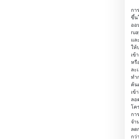
การ
ขึ้
ออน
rua
และ
ให้
เข้
หรื
ละเ
ทำก
ค้น
เข้
ลอต
โคร
การ
จำน
ลดก
กว่