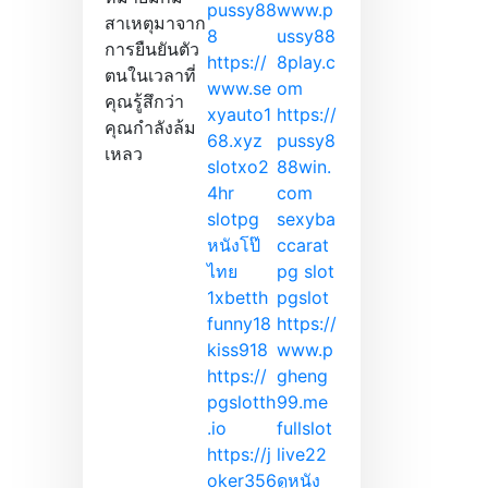
pussy88
www.p
สาเหตุมาจาก
8
ussy88
การยืนยันตัว
https://
8play.c
ตนในเวลาที่
www.se
om
คุณรู้สึกว่า
xyauto1
https://
คุณกำลังล้ม
68.xyz
pussy8
เหลว
slotxo2
88win.
4hr
com
slotpg
sexyba
หนังโป๊
ccarat
ไทย
pg slot
1xbetth
pgslot
funny18
https://
kiss918
www.p
https://
gheng
pgslotth
99.me
.io
fullslot
https://j
live22
oker356
ดูหนัง