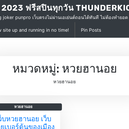
 2023 ฟรีสปินทุกวัน THUNDER
oker punpro เว็บตรงไม่ผ่านเอเย่นต์ถอนได้ทันที ไม่ต้องทำยอด 
 site up and running in no time!
Pin Posts
หมวดหมู่:
หวยฮานอย
หวยฮานอย
หวยฮานอย
ว็บหวยฮานอย เว็บ
ยเบอร์ต้นของเมือง