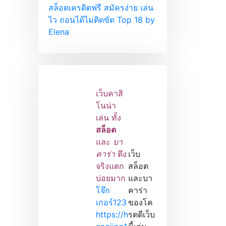
สล็อตเครดิตฟรี สมัครง่าย เล่น
ไว ถอนได้ไม่ติดขัด Top 18 by
Elena
เว็บคาสิ
โนน่า
เล่น ทั้ง
สล็อต
และ
บา
คาร่า
ตึง
เว็บ
จริงแตก
สล็อต
บ่อยมาก
และบา
โจ๊ก
คาร่า
เกอร์123
ของโค
https://h
รตดีเว็บ