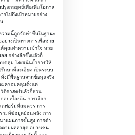
บปรุงกลยุทธ์เพื่อเพิ่มโอกาส
ารไปถึงเป้าหมายอย่าง
ยืน
วามนี้ถูกจัดทำขึ้นในฐานะ
มืออย่างเป็นทางการเพื่อช่วย
ห้คุณทำความเข้าใจ หวย
อย อย่างลึกซึ้งแล้วก็
บคลุม โดยเน้นย้ำการให้
รึกษาที่ละเอียด เป็นระบบ
ทั้งมีพื้นฐานจากข้อมูลจริง
จะครอบคลุมตั้งแต่
วัติศาสตร์แล้วก็ส่วน
กอบเบื้องต้น การเลือก
ตฟอร์มที่สมควร การ
คราะห์ข้อมูลย้อนหลัง การ
นาแผนการขั้นสูง การตำ
ดตามผลล่าสุด อย่างเช่น
เตอรี่ฮานอย วันนี้ ออก