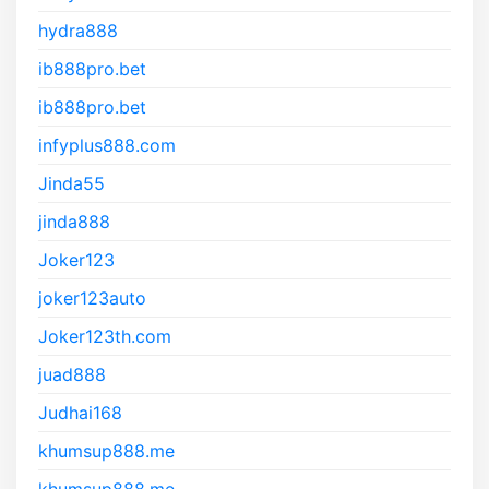
hydra888
ib888pro.bet
ib888pro.bet
infyplus888.com
Jinda55
jinda888
Joker123
joker123auto
Joker123th.com
juad888
Judhai168
khumsup888.me