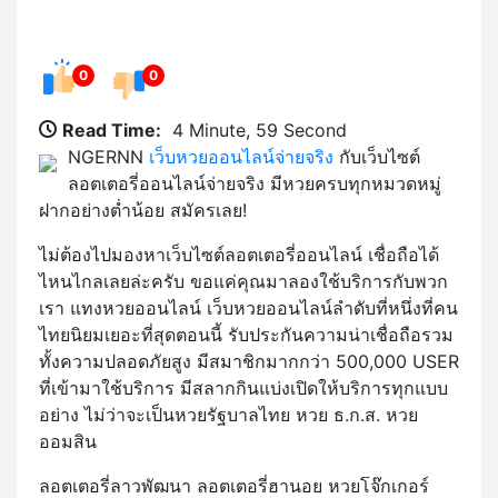
0
0
Read Time:
4 Minute, 59 Second
NGERNN
เว็บหวยออนไลน์จ่ายจริง
กับเว็บไซต์
ลอตเตอรี่ออนไลน์จ่ายจริง มีหวยครบทุกหมวดหมู่
ฝากอย่างต่ำน้อย สมัครเลย!
ไม่ต้องไปมองหาเว็บไซต์ลอตเตอรี่ออนไลน์ เชื่อถือได้
ไหนไกลเลยล่ะครับ ขอแค่คุณมาลองใช้บริการกับพวก
เรา แทงหวยออนไลน์ เว็บหวยออนไลน์ลำดับที่หนึ่งที่คน
ไทยนิยมเยอะที่สุดตอนนี้ รับประกันความน่าเชื่อถือรวม
ทั้งความปลอดภัยสูง มีสมาชิกมากกว่า 500,000 USER
ที่เข้ามาใช้บริการ มีสลากกินแบ่งเปิดให้บริการทุกแบบ
อย่าง ไม่ว่าจะเป็นหวยรัฐบาลไทย หวย ธ.ก.ส. หวย
ออมสิน
ลอตเตอรี่ลาวพัฒนา ลอตเตอรี่ฮานอย หวยโจ๊กเกอร์