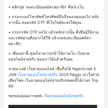
• คลิกปุ่ม ‘ลงทะเบียนสมัครสมาชิก’ ที่หน้าเว็บ
• กรอกเบอร์โทรศัพท์โทรศัพท์มือถือของคุณลงไป หลัง
จากนั้น คอยรหัส OTP ที่เว็บไซต์จะส่งให้คุณ
• กรอกรหัส OTP ลงไป แล้วหลังจากนั้น ตั้งชื่อผู้ใช้งาน
และรหัสผ่านที่อยากได้ใช้ แล้วกดลงทะเบียนสมัคร
สมาชิก
• เพียงเท่านี้ คุณก็สามารถเข้าใช้งานเว็บ เว็บหวย
ออนไลน์จ่ายจริง ของเราได้แล้วครับผม
หวยมาเลย์ เว็บหวยออนไลน์ เชื่อถือได้ Ngernn.net 5
JUN
เว็บหวยออนไลน์จ่ายจริง
2024 Peggy เอาใจสาย
เสี่ยงโชค เว็บหวยออนไลน์จ่ายจริงปลดหนี้ได้ง่ายๆ Top
89
ขอขอบคุณมากweb
เว็บหวยออนไลน์จ่ายจริง