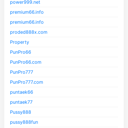
power999.net
premium66.info
premium66.info
proded888x.com
Property
PunPro66
PunPro66.com
PunPro777
PunPro777.com
puntaek66
puntaek77
Pussy888
pussy888fun