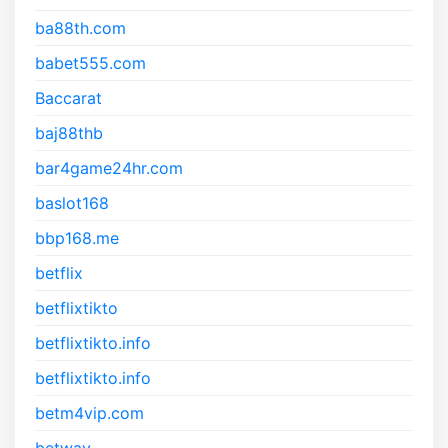
ba88th.com
babet555.com
Baccarat
baj88thb
bar4game24hr.com
baslot168
bbp168.me
betflix
betflixtikto
betflixtikto.info
betflixtikto.info
betm4vip.com