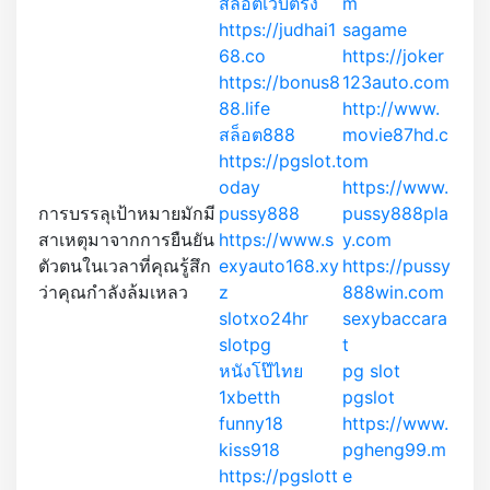
สล็อตเว็บตรง
m
https://judhai1
sagame
68.co
https://joker
https://bonus8
123auto.com
88.life
http://www.
สล็อต888
movie87hd.c
https://pgslot.t
om
oday
https://www.
การบรรลุเป้าหมายมักมี
pussy888
pussy888pla
สาเหตุมาจากการยืนยัน
https://www.s
y.com
ตัวตนในเวลาที่คุณรู้สึก
exyauto168.xy
https://pussy
ว่าคุณกำลังล้มเหลว
z
888win.com
slotxo24hr
sexybaccara
slotpg
t
หนังโป๊ไทย
pg slot
1xbetth
pgslot
funny18
https://www.
kiss918
pgheng99.m
https://pgslott
e