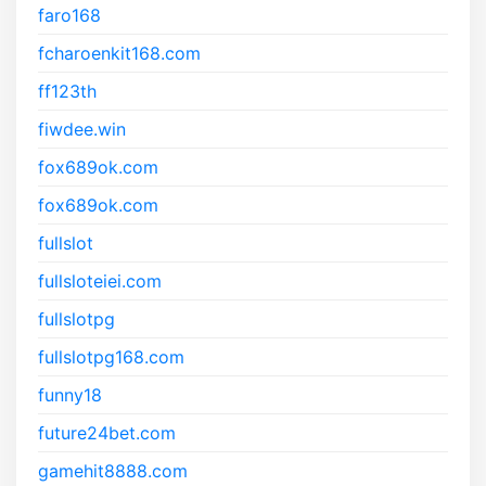
faro168
fcharoenkit168.com
ff123th
fiwdee.win
fox689ok.com
fox689ok.com
fullslot
fullsloteiei.com
fullslotpg
fullslotpg168.com
funny18
future24bet.com
gamehit8888.com