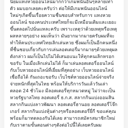
นิยมแทงหวยออนไลน์มากกว่าเกมพนันอื่นๆหลายเท่า
ตัว ผมบอกเลยคะครับว่า ต่อให้มีเกมพนันออนไลน์
ใหม่ๆเกิดขึ้นเรื่อยความชื่นชอบสำหรับการ แทงหวย
ออนไลน์ ของคนประเทศไทยก็จะมีเหมือนเดิมและเยอะ
ขึ้นตลอดไปนั่นแหละครับ เพราะเหตุว่าด้วยเหตุหรือเหตุ
ผลหลายๆอย่าง ผมเห็นว่า มันยากมากมายครับผมที่จะ
ทำให้คนประเทศไทยเลิกเล่นหวย ซึ่งผมก็เป็นอีกคนหนึ่ง
ที่ชื่นชอบเกี่ยวกับการเล่นลอตเตอรี่มากมายๆด้วยเหตุผล
ดังกล่าว ผมก็เป็นไปไม่ได้เสนอแนะให้ทุกคนเลิกหรอก
ขอรับ ในเมื่อเลิกเล่นไม่ได้ ก็มาเล่นลอตเตอรี่ออนไลน์
กับเว็บหวยออนไลน์ที่เยี่ยมที่สุดอย่าง เว็บหวยออนไลน์
เชื่อถือได้ กันเถอะขอรับ เว็บไซต์หวยออนไลน์จ่ายจริง
จ่ายหนักที่สุดในไทย พร้อมให้บริการวันแล้ววันเล่า
ตลอด 24 ชั่วโมง มีลอตเตอรี่ทุกหมวดหมู่ ไม่ว่าจะเป็น
หวยรัฐบาลไทย ลอตเตอรี่ ธ.ก.ส. สลากกินแบ่งออมสิน
สลากกินแบ่งลาวพัฒนา ลอตเตอรี่ฮานอย ลอตเตอรี่โจ๊ก
เกอร์ สลากกินแบ่งหุ้นต่างๆหรือลอตเตอรี่ยี่กี ขอแค่คุณ
พร้อมก็มาทดลองกันได้เลย สามารถสมัครสมาชิกใหม่
กับเราตามขั้นตอนต่างๆดังต่อไปนี้ได้เลยครับผม