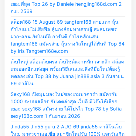
เยอะที่สุด Top 26 by Daniele hengjing168d.com 2
ก.ย. 2569
สล็อต168 15 August 69 tangtem168 สายแตก ลุ้น
กำไรแบบไม่เสียฟีล ลุ้นกงล้อมหาเศรษฐี สะสมเพชร
ฝาก-ถอน อัตโนมัติ การันตี กำไรหลักแสน
tangtem168 สมัครง่าย ลุ้นรางวัลใหญ่ได้ทันที Top 84
by Iris Tangtem168e.com
เว็บใหญ่ สล็อตเว็บตรง เว็บไซต์แจกหนัก เจาะลึก สล็อต
เกมยอดฮิตแห่งยุค พร้อมวิธีเล่นและสิ่งที่มือใหม่ต้องรู้
ทดลองเล่น Top 38 by Juana jin888.asia 3 กันยายน
69 คาสิโน
Sexy168 เปิดมุมมองใหม่ของเกมบาคาร่า สมัครรับ
1,000 ระบบเสถียร อัปเดตล่าสุด เว็บดี มีโต๊ะให้เลือก
เยอะ sexy168 สมัครง่าย ได้โปรไว Top 78 by Sofia
sexy168c.com 1 กันยายน 2026
Jinda55 Jin55.guru 2 AUG 69 jinda55 คาสิโนเว็บ
ใหญ่ มาตรฐานเอเชีย สมาชิกใหม่รับ 100% แจกวันเกิด