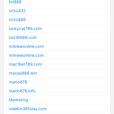
lot888
lotto432
lotto888
luckycat789.com
luis16888.com
m4newonline.com
m4newonline.com
mac1bet789.com
macau888.win
mario678
mario678.info
Marketing
meekin365day.com