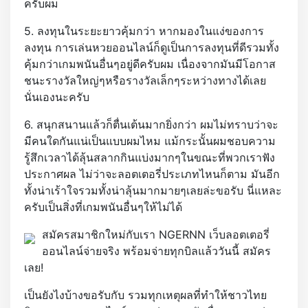
ครับผม
5. ลงทุนในระยะยาวคุ้มกว่า หากมองในแง่ของการ
ลงทุน การเล่นหวยออนไลน์ก็ดูเป็นการลงทุนที่ดีรวมทั้ง
คุ้มกว่าเกมพนันอื่นๆอยู่ดีครับผม เนื่องจากมันมีโอกาส
ชนะรางวัลใหญ่ๆหรือรางวัลเล็กๆระหว่างทางได้เลย
นั่นเองนะครับ
6. สนุกสนานแล้วก็ตื่นเต้นมากยิ่งกว่า ผมไม่ทราบว่าจะ
มีคนใดกันแน่เป็นแบบผมไหม แม้กระนั้นผมชอบความ
รู้สึกเวลาได้ลุ้นสลากกินแบ่งมากๆในขณะที่พวกเราฟัง
ประกาศผล ไม่ว่าจะลอตเตอรี่ประเภทไหนก็ตาม มันอีก
ทั้งน่าเร้าใจรวมทั้งน่าลุ้นมากมายๆเลยล่ะขอรับ นี่แหละ
ครับเป็นสิ่งที่เกมพนันอื่นๆให้ไม่ได้
สมัครสมาชิกใหม่กับเรา NGERNN เว็บลอตเตอรี่
ออนไลน์จ่ายจริง พร้อมจ่ายทุกบิลแล้ววันนี้ สมัคร
เลย!
เป็นยังไงบ้างขอรับกับ รวมทุกเหตุผลที่ทำให้ชาวไทย