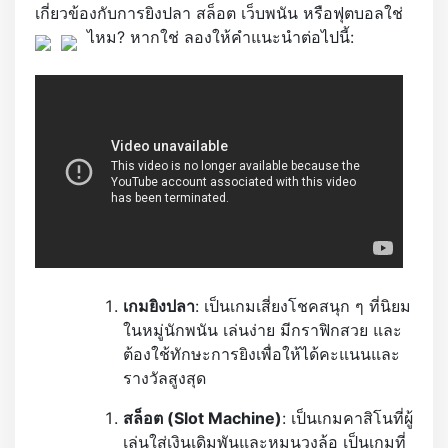
เกี่ยวข้องกับการยิงปลา สล็อต เว็บพนัน หรือฟุตบอลใช่
ไหม?
หากใช่ ลองให้คำแนะนำต่อไปนี้:
เกมยิงปลา
: เป็นเกมเสี่ยงโชคสนุก ๆ ที่นิยม
ในหมู่นักพนัน เล่นง่าย มีกราฟิกสวย และ
ต้องใช้ทักษะการยิงเพื่อให้ได้คะแนนและ
รางวัลสูงสุด
สล็อต (Slot Machine)
: เป็นเกมคาสิโนที่ผู้
เล่นใส่เงินเดิมพันและหมุนวงล้อ เป็นเกมที่