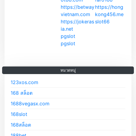
https://betway
https://hong
vietnam.com
kong456.me
https://jokeras
slot66
ia.net
pgslot
pgslot
หมวดหมู่
123xos.com
168 สล็อต
1688vegasx.com
168slot
168สล็อต
188bet