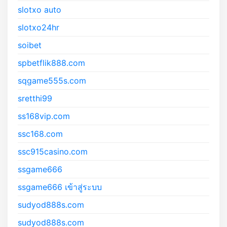
slotxo auto
slotxo24hr
soibet
spbetflik888.com
sqgame555s.com
sretthi99
ss168vip.com
ssc168.com
ssc915casino.com
ssgame666
ssgame666 เข้าสู่ระบบ
sudyod888s.com
sudyod888s.com