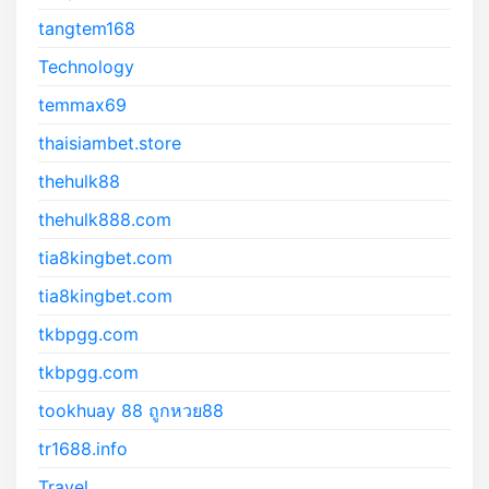
tangtem168
Technology
temmax69
thaisiambet.store
thehulk88
thehulk888.com
tia8kingbet.com
tia8kingbet.com
tkbpgg.com
tkbpgg.com
tookhuay 88 ถูกหวย88
tr1688.info
Travel