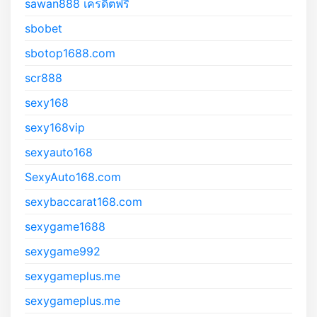
sawan888 เครดิตฟรี
sbobet
sbotop1688.com
scr888
sexy168
sexy168vip
sexyauto168
SexyAuto168.com
sexybaccarat168.com
sexygame1688
sexygame992
sexygameplus.me
sexygameplus.me