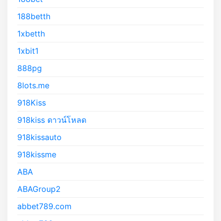
188betth
1xbetth
1xbit1
888pg
8lots.me
918Kiss
918kiss ดาวน์โหลด
918kissauto
918kissme
ABA
ABAGroup2
abbet789.com