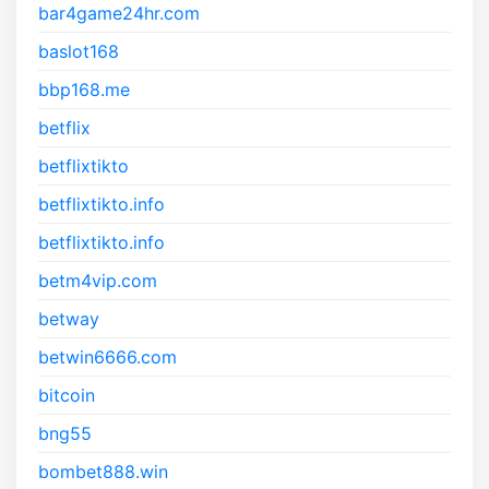
bar4game24hr.com
baslot168
bbp168.me
betflix
betflixtikto
betflixtikto.info
betflixtikto.info
betm4vip.com
betway
betwin6666.com
bitcoin
bng55
bombet888.win