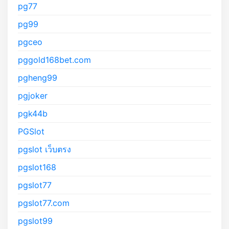
pg77
pg99
pgceo
pggold168bet.com
pgheng99
pgjoker
pgk44b
PGSlot
pgslot เว็บตรง
pgslot168
pgslot77
pgslot77.com
pgslot99