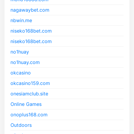
nagawaybet.com
nbwin.me
niseko168bet.com
niseko168bet.com
no1huay
no1huay.com
okcasino
okcasino159.com
onesiamclub.site
Online Games
onoplus168.com
Outdoors