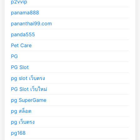
p2vvip
panama888
pananthai99.com
panda555
Pet Care
PG
PG Slot
pg slot เว็บตรง
PG Slot เว็บใหม่
pg SuperGame
pg สล็อต
pg เว็บตรง
pg168