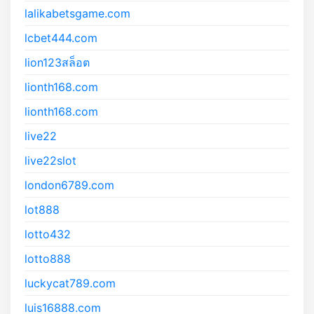
lalikabetsgame.com
lcbet444.com
lion123สล็อต
lionth168.com
lionth168.com
live22
live22slot
london6789.com
lot888
lotto432
lotto888
luckycat789.com
luis16888.com