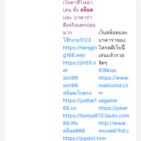
เว็บคาสิโนน่า
เล่น ทั้ง
สล็อต
และ
บาคาร่า
ตึงจริงแตกบ่อย
มาก
เว็บสล็อตและ
โจ๊กเกอร์123
บาคาร่าของ
https://hengjin
โครตดีเว็บนี้
g168.wiki
เล่นแล้วรวย
https://jin55.n
จัดๆ
et
918kiss
slot99
https://www.
slot66
madoohd.co
สล็อตเว็บตรง
m
https://judhai1
sagame
68.co
https://joker
https://bonus8
123auto.com
88.life
http://www.
สล็อต888
movie87hd.c
https://pgslot.t
om